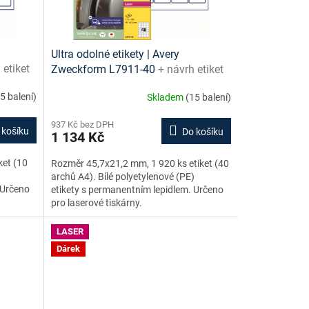
Ultra odolné etikety | Avery
 etiket
Zweckform L7911-40
+ návrh etiket
zdarma
online + šablony ke stažení zdarma
(5 balení)
Skladem
(15 balení)
937 Kč bez DPH
 košíku
Do košíku
1 134 Kč
ket (10
Rozměr 45,7x21,2 mm, 1 920 ks etiket (40
)
archů A4). Bílé polyetylenové (PE)
 Určeno
etikety s permanentním lepidlem. Určeno
pro laserové tiskárny.
LASER
Dárek