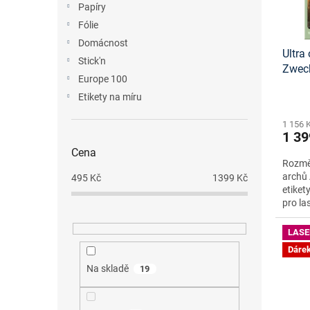
Papíry
o
k
d
t
Fólie
u
ů
Domácnost
Ultra 
k
Stick'n
Zwec
t
Europe 100
onlin
ů
Etikety na míru
1 156 
1 39
Cena
Rozměr
archů 
495
Kč
1399
Kč
etiket
pro la
LASE
Dáre
Na skladě
19