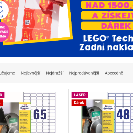
učujeme
Nejlevnější
Nejdražší
Nejprodávanější
Abecedně
R
LASER
k
Dárek