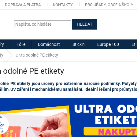
DOPRAVA A PLATBA
KONTAKTY
PRO ÚŘADY, OBCE A ŠKOLY
HLEDAT
ry
Fólie
Domácnost
Stick'n
Europe 100
Et
ty
Ultra odolné PE etikety
a odolné PE etikety
dolné PE etikety jsou určeny pro extrémně náročné podmínky. Polyetyl
liím, UV záření i mechanickému namáhání. Ideální řešení pro průmyslo