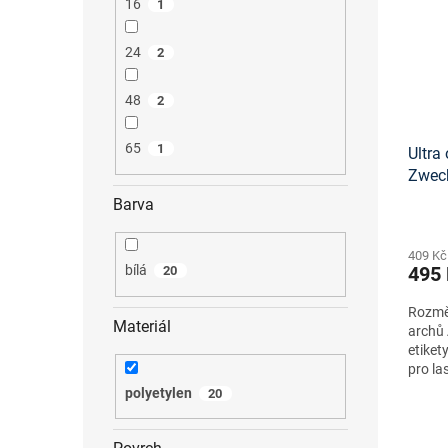
16
1
24
2
48
2
65
1
Ultra 
Zwec
onlin
Barva
409 Kč
495
bílá
20
Rozměr
Materiál
archů 
etiket
pro la
polyetylen
20