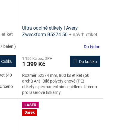
Ultra odolné etikety | Avery
 etiket
Zweckform B5274-50
+ návrh etiket
zdarma
online + šablony ke stažení zdarma
(7 balení)
Do týdne
1 156 Kč bez DPH
 košíku
Do košíku
1 399 Kč
ket (40
Rozměr 52x74 mm, 800 ks etiket (50
)
archů A4). Bílé polyetylenové (PE)
 Určeno
etikety s permanentním lepidlem. Určeno
pro laserové tiskárny.
LASER
Dárek