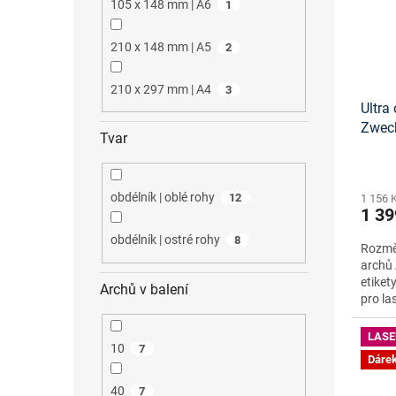
105 x 148 mm | A6
1
210 x 148 mm | A5
2
210 x 297 mm | A4
3
Ultra 
Zwec
Tvar
onlin
obdélník | oblé rohy
12
1 156 
1 39
obdélník | ostré rohy
8
Rozměr
archů 
etiket
Archů v balení
pro la
LASE
10
7
Dáre
40
7