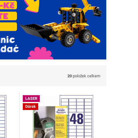
20
položek celkem
LASER
Dárek