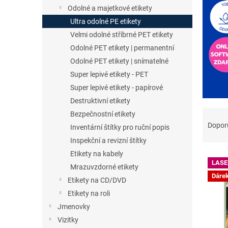
n
Odolné a majetkové etikety
e
Ultra odolné PE etikety
l
Velmi odolné stříbrné PET etikety
Odolné PET etikety | permanentní
Odolné PET etikety | snímatelné
Super lepivé etikety - PET
Super lepivé etikety - papírové
Destruktivní etikety
Ř
Bezpečnostní etikety
a
Dopor
Inventární štítky pro ruční popis
z
Inspekční a revizní štítky
e
Etikety na kabely
V
n
LASE
ý
Mrazuvzdorné etikety
í
Dáre
p
p
Etikety na CD/DVD
i
r
Etikety na roli
s
o
Jmenovky
p
d
Vizitky
r
u