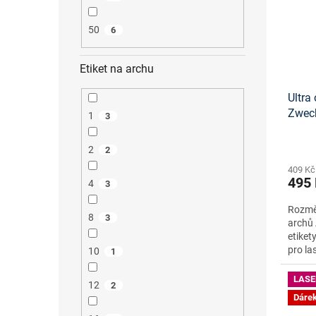
50
6
Etiket na archu
Ultra 
Zwec
1
3
onlin
2
2
409 Kč
495
4
3
Rozměr
8
3
archů 
etiket
pro la
10
1
LASE
12
2
Dáre