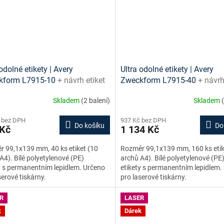
odolné etikety | Avery
Ultra odolné etikety | Avery
kform L7915-10
+ návrh etiket
Zweckform L7915-40
+ návrh
e + šablony ke stažení zdarma
online + šablony ke stažení 
Skladem
(2 balení)
Skladem
 bez DPH
937 Kč bez DPH
Do košíku
Do
 Kč
1 134 Kč
 99,1x139 mm, 40 ks etiket (10
Rozměr 99,1x139 mm, 160 ks etik
A4). Bílé polyetylenové (PE)
archů A4). Bílé polyetylenové (PE
y s permanentním lepidlem. Určeno
etikety s permanentním lepidlem.
serové tiskárny.
pro laserové tiskárny.
R
LASER
k
Dárek