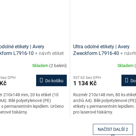
odolné etikety | Avery
Ultra odolné etikety | Avery
kform L7916-10
+ návrh etiket
Zweckform L7916-40
+ návrh
e + šablony ke stažení zdarma
online + šablony ke stažení 
Skladem
(2 balení)
Skladem
 bez DPH
937 Kč bez DPH
Do košíku
Do
 Kč
1 134 Kč
 210x148 mm, 20 ks etiket (10
Rozměr 210x148 mm, 80 ks etiket
A4). Bílé polyetylenové (PE)
archů A4). Bílé polyetylenové (PE
y s permanentním lepidlem. Určeno
etikety s permanentním lepidlem.
serové tiskárny.
pro laserové tiskárny.
NAČÍST DALŠÍ 2