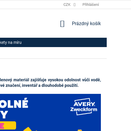
JAK NAKUPOVAT
HODNOCENÍ OBCHODU
CZK
Přihlášení
OBCHODNÍ PODM
NÁKUPNÍ
Prázdný košík
KOŠÍK
ikety na míru
enový materiál zajišťuje vysokou odolnost vůči vodě,
vé značení, inventář a dlouhodobé použití.