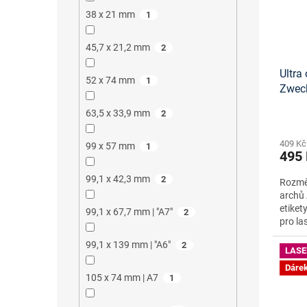
38 x 21 mm
1
45,7 x 21,2 mm
2
Ultra 
52 x 74 mm
1
Zwec
onlin
63,5 x 33,9 mm
2
409 Kč
99 x 57 mm
1
495
99,1 x 42,3 mm
2
Rozměr
archů 
etiket
99,1 x 67,7 mm | "A7"
2
pro la
99,1 x 139 mm | "A6"
2
LASE
Dáre
105 x 74 mm | A7
1