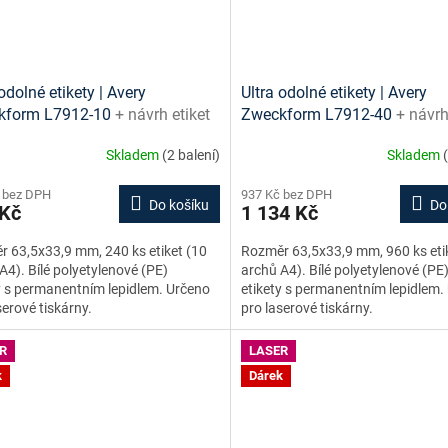
odolné etikety | Avery
Ultra odolné etikety | Avery
kform L7912-10
+ návrh etiket
Zweckform L7912-40
+ návrh
e + šablony ke stažení zdarma
online + šablony ke stažení 
Skladem
(2 balení)
Skladem
 bez DPH
937 Kč bez DPH
Do košíku
Do
 Kč
1 134 Kč
 63,5x33,9 mm, 240 ks etiket (10
Rozměr 63,5x33,9 mm, 960 ks eti
A4). Bílé polyetylenové (PE)
archů A4). Bílé polyetylenové (PE
y s permanentním lepidlem. Určeno
etikety s permanentním lepidlem.
serové tiskárny.
pro laserové tiskárny.
R
LASER
k
Dárek