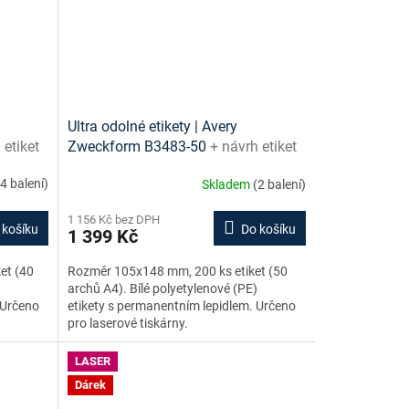
Ultra odolné etikety | Avery
 etiket
Zweckform B3483-50
+ návrh etiket
zdarma
online + šablony ke stažení zdarma
(4 balení)
Skladem
(2 balení)
1 156 Kč bez DPH
 košíku
Do košíku
1 399 Kč
et (40
Rozměr 105x148 mm, 200 ks etiket (50
)
archů A4). Bílé polyetylenové (PE)
 Určeno
etikety s permanentním lepidlem. Určeno
pro laserové tiskárny.
LASER
Dárek