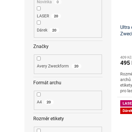
Novinka
0
LASER
20
Ultra 
Dárek
20
Zwec
onlin
Značky
409 Kč
495
Avery Zweckform
20
Rozměr
archů 
Formát archu
etiket
pro la
A4
20
LASE
Dáre
Rozměr etikety