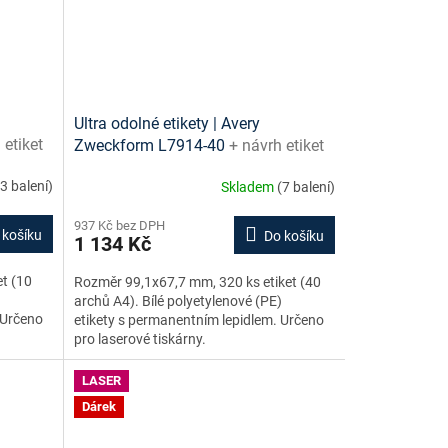
Ultra odolné etikety | Avery
 etiket
Zweckform L7914-40
+ návrh etiket
zdarma
online + šablony ke stažení zdarma
(3 balení)
Skladem
(7 balení)
937 Kč bez DPH
 košíku
Do košíku
1 134 Kč
t (10
Rozměr 99,1x67,7 mm, 320 ks etiket (40
)
archů A4). Bílé polyetylenové (PE)
 Určeno
etikety s permanentním lepidlem. Určeno
pro laserové tiskárny.
LASER
Dárek