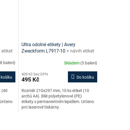
Ultra odolné etikety | Avery
 etiket
Zweckform L7917-10
+ návrh etiket
zdarma
online + šablony ke stažení zdarma
(8 balení)
Skladem
(5 balení)
409 Kč bez DPH
 košíku
Do košíku
495 Kč
 (40
Rozměr 210x297 mm, 10 ks etiket (10
)
archů A4). Bílé polyetylenové (PE)
 Určeno
etikety s permanentním lepidlem. Určeno
pro laserové tiskárny.