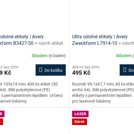
odolné etikety | Avery
Ultra odolné etikety | Avery
kform B3427-50
+ návrh etiket
Zweckform L7914-10
+ návrh
e + šablony ke stažení zdarma
online + šablony ke stažení 
Skladem
(6 balení)
Skladem
Kč bez DPH
409 Kč bez DPH
Do košíku
Do
9 Kč
495 Kč
 105x74 mm, 400 ks etiket (50
Rozměr 99,1x67,7 mm, 80 ks etike
A4). Bílé polyetylenové (PE)
archů A4). Bílé polyetylenové (PE
y s permanentním lepidlem. Určeno
etikety s permanentním lepidlem.
serové tiskárny.
pro laserové tiskárny.
R
LASER
k
Dárek