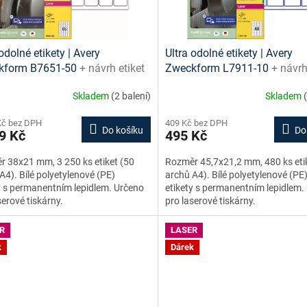
odolné etikety | Avery
Ultra odolné etikety | Avery
kform B7651-50
+ návrh etiket
Zweckform L7911-10
+ návrh
e + šablony ke stažení zdarma
online + šablony ke stažení 
Skladem
(2 balení)
Skladem
Kč bez DPH
409 Kč bez DPH
Do košíku
Do
9 Kč
495 Kč
 38x21 mm, 3 250 ks etiket (50
Rozměr 45,7x21,2 mm, 480 ks eti
A4). Bílé polyetylenové (PE)
archů A4). Bílé polyetylenové (PE
y s permanentním lepidlem. Určeno
etikety s permanentním lepidlem.
serové tiskárny.
pro laserové tiskárny.
R
LASER
k
Dárek