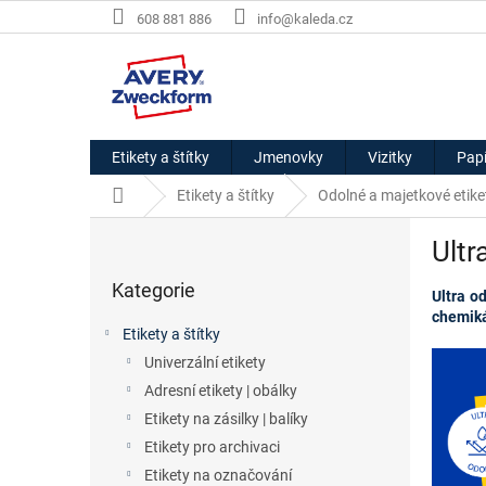
Přejít
608 881 886
info@kaleda.cz
na
obsah
Etikety a štítky
Jmenovky
Vizitky
Papí
Domů
Etikety a štítky
Odolné a majetkové etike
P
Ultr
o
Přeskočit
s
Kategorie
kategorie
Ultra o
t
chemiká
r
Etikety a štítky
a
Univerzální etikety
n
Adresní etikety | obálky
n
í
Etikety na zásilky | balíky
p
Etikety pro archivaci
a
Etikety na označování