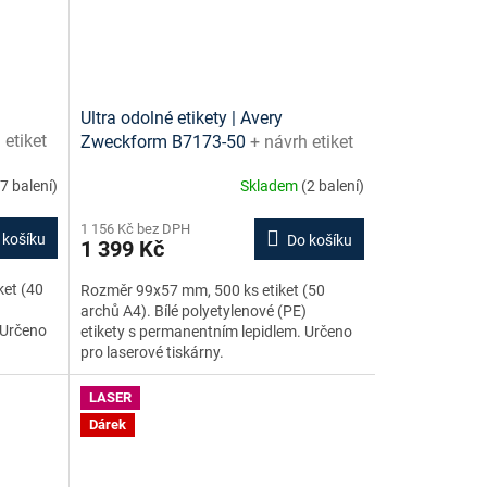
Ultra odolné etikety | Avery
 etiket
Zweckform B7173-50
+ návrh etiket
zdarma
online + šablony ke stažení zdarma
(7 balení)
Skladem
(2 balení)
1 156 Kč bez DPH
 košíku
Do košíku
1 399 Kč
ket (40
Rozměr 99x57 mm, 500 ks etiket (50
)
archů A4). Bílé polyetylenové (PE)
 Určeno
etikety s permanentním lepidlem. Určeno
pro laserové tiskárny.
LASER
Dárek