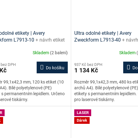
odolné etikety | Avery
Ultra odolné etikety | Avery
kform L7913-10
+ návrh etiket
Zweckform L7913-40
+ návrh
e + šablony ke stažení zdarma
online + šablony ke stažení 
Skladem
(2 balení)
Skladem
 bez DPH
937 Kč bez DPH
Do košíku
Do
 Kč
1 134 Kč
 99,1x42,3 mm, 120 ks etiket (10
Rozměr 99,1x42,3 mm, 480 ks eti
A4). Bílé polyetylenové (PE)
archů A4). Bílé polyetylenové (PE
y s permanentním lepidlem. Určeno
etikety s permanentním lepidlem.
serové tiskárny.
pro laserové tiskárny.
R
LASER
k
Dárek