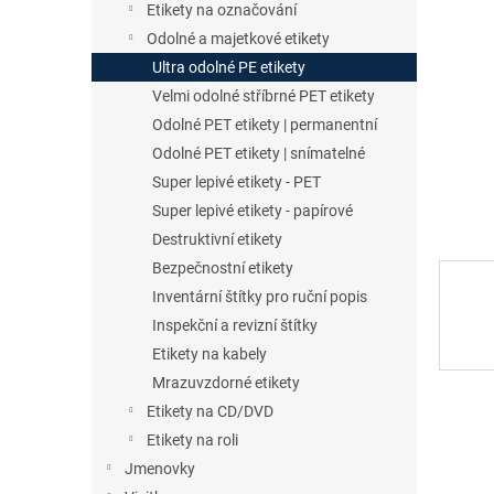
a
Etikety na označování
n
Odolné a majetkové etikety
e
Ultra odolné PE etikety
l
Velmi odolné stříbrné PET etikety
Odolné PET etikety | permanentní
Odolné PET etikety | snímatelné
Super lepivé etikety - PET
Super lepivé etikety - papírové
Destruktivní etikety
Bezpečnostní etikety
Inventární štítky pro ruční popis
Inspekční a revizní štítky
Etikety na kabely
Mrazuvzdorné etikety
Etikety na CD/DVD
Etikety na roli
Jmenovky