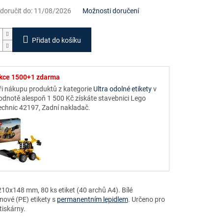
oručit do:
11/08/2026
Možnosti doručení
Přidat do košíku
kce 1500+1 zdarma
ři nákupu produktů z kategorie
Ultra odolné etikety
v
odnotě alespoň 1 500 Kč získáte stavebnici Lego
echnic 42197, Zadní nakladač.
10x148 mm, 80 ks etiket (40 archů A4). Bílé
nové (PE) etikety s
permanentním lepidlem
. Určeno pro
tiskárny.