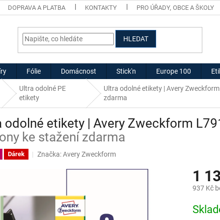
DOPRAVA A PLATBA
KONTAKTY
PRO ÚŘADY, OBCE A ŠKOLY
HLEDAT
ry
Fólie
Domácnost
Stick'n
Europe 100
Et
Ultra odolné PE
Ultra odolné etikety | Avery Zweckfo
etikety
zdarma
a odolné etikety | Avery Zweckform L7
ony ke stažení zdarma
Značka:
Avery Zweckform
Dárek
1 1
937 Kč 
Měrná
Skla
cena: