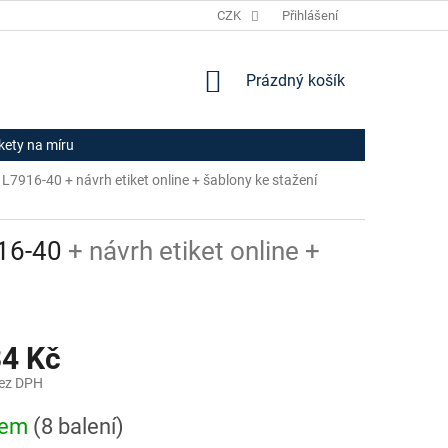
JAK NAKUPOVAT
HODNOCENÍ OBCHODU
CZK
Přihlášení
OBCHODNÍ PODM
NÁKUPNÍ
Prázdný košík
KOŠÍK
ikety na míru
rm L7916-40
+ návrh etiket online + šablony ke stažení
916-40
+ návrh etiket online +
34 Kč
bez DPH
dem
(8 balení)