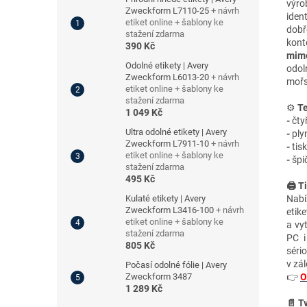
výro
Zweckform L7110-25
+ návrh
ident
etiket online + šablony ke
dobř
stažení zdarma
kont
390 Kč
mimo
Odolné etikety | Avery
odol
Zweckform L6013-20
+ návrh
mořs
etiket online + šablony ke
stažení zdarma
⚙️
Te
1 049 Kč
-
čty
Ultra odolné etikety | Avery
-
plyn
Zweckform L7911-10
+ návrh
-
tis
etiket online + šablony ke
-
špič
stažení zdarma
495 Kč
🖨️ T
Kulaté etikety | Avery
Nabí
Zweckform L3416-100
+ návrh
etik
etiket online + šablony ke
a vy
stažení zdarma
PC i
805 Kč
séri
v zá
Počasí odolné fólie | Avery
Zweckform 3487
👉
O
1 289 Kč
📄 T