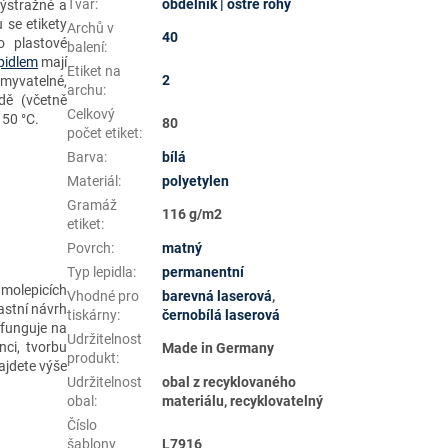
Tvar
:
obdélník | ostré rohy
výstražné a
u se etikety
Archů v
40
o plastové
balení
:
pidlem
mají
Etiket na
2
myvatelné,
archu
:
dě (včetně
Celkový
150 °C.
80
počet etiket
:
Barva
:
bílá
Materiál
:
polyetylen
Gramáž
116 g/m2
etiket
:
Povrch
:
matný
Typ lepidla
:
permanentní
amolepicích
Vhodné pro
barevná laserová
,
astní návrh
tiskárny
:
černobílá laserová
 funguje na
Udržitelnost
ci, tvorbu
Made in Germany
produkt
:
jdete výše
Udržitelnost
obal z recyklovaného
obal
:
materiálu, recyklovatelný
Číslo
šablony
L7916