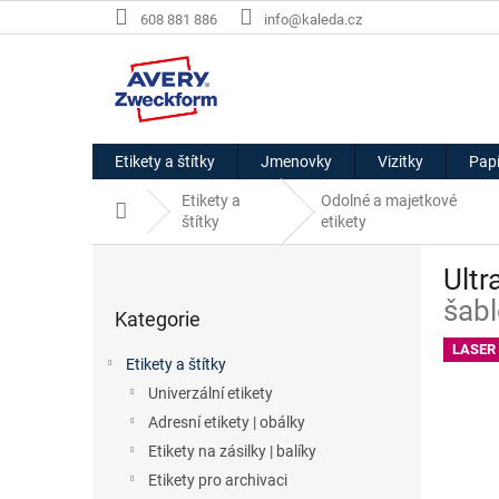
Přejít
608 881 886
info@kaleda.cz
na
obsah
Etikety a štítky
Jmenovky
Vizitky
Papí
Etikety a
Odolné a majetkové
Domů
štítky
etikety
P
Ultr
o
Přeskočit
s
šabl
Kategorie
kategorie
t
r
LASER
Etikety a štítky
a
Univerzální etikety
n
Adresní etikety | obálky
n
í
Etikety na zásilky | balíky
p
Etikety pro archivaci