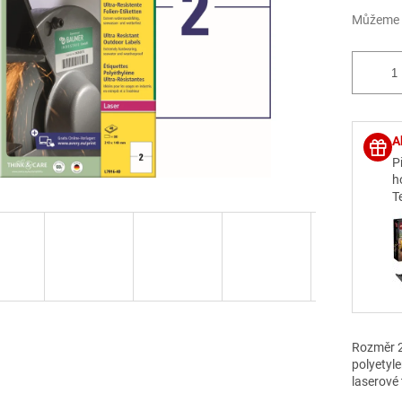
Můžeme d
A
P
h
T
Rozměr 2
polyetyle
laserové 