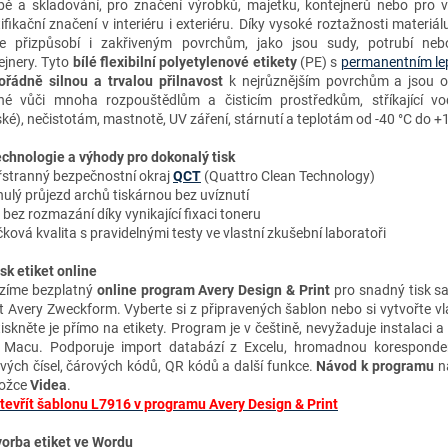
bě a skladování, pro značení výrobků, majetku, kontejnerů nebo pro 
ifikační značení v interiéru i exteriéru. Díky vysoké roztažnosti materiál
e přizpůsobí i zakřiveným povrchům, jako jsou sudy, potrubí neb
ejnery. Tyto
bílé flexibilní polyetylenové etikety
(PE) s
permanentním le
řádně silnou a trvalou přilnavost
k
nejrůznější
m povrchům a jsou o
né vůči mnoha rozpouštědlům a čisticím prostředkům, stříkající vo
ké), nečistotám, mastnotě, UV záření, stárnutí a teplotám od -40 °C do +
chnologie a výhody
pro dokonalý tisk
řstranný bezpečnostní okraj
QCT
(Quattro Clean Technology)
ulý průjezd archů tiskárnou bez uvíznutí
k bez rozmazání díky vynikající fixaci toneru
ková kvalita s pravidelnými testy ve vlastní zkušební laboratoři
isk etiket online
zíme bezplatný
online program Avery Design & Print
pro snadný tisk s
et Avery Zweckform. Vyberte si z připravených šablon nebo si vytvořte vl
tiskněte je přímo na etikety. Program je v češtině, nevyžaduje instalaci a
 Macu. Podporuje import databází z Excelu, hromadnou koresponden
ových čísel, čárových kódů, QR kódů a další funkce.
Návod k programu
na
ložce
Videa
.
tevřít šablonu L7916 v programu Avery Design & Print
vorba etiket ve Wordu