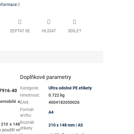
informace
ZEPTAT SE
HLÍDAT
SDÍLET
Doplňkové parametry
Kategorie
:
Ultra odolné PE etikety
L7916-40
Hmotnost
:
0.722 kg
černobílé a
EAN
:
4004182050026
Formát
A4
archu
:
Rozměr
u
210 x 148
210 x 148 mm | A5
etikety
:
o použití ve