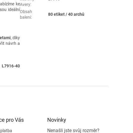
Nabízíme ke
Avery
:
jsou ideální
Obsah
80 etiket / 40 archů
balení
:
ketami
, díky
řit návrh a
 L7916-40
ce pro Vás
Novinky
Nenašli jste svůj rozměr?
 platba