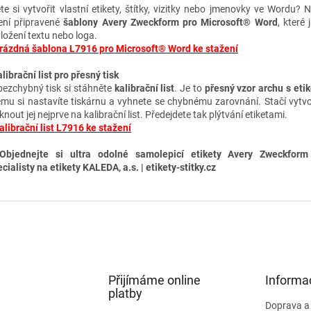
te si vytvořit vlastní etikety, štítky, vizitky nebo jmenovky ve Wordu? 
ení připravené
šablony Avery Zweckform pro Microsoft® Word
, které 
vložení textu nebo loga.
rázdná šablona L7916 pro Microsoft® Word ke stažení
librační list pro přesný tisk
bezchybný tisk si stáhněte
kalibrační list
. Je to
přesný vzor archu s eti
ému si nastavíte tiskárnu a vyhnete se chybnému zarovnání. Stačí vytvo
knout jej nejprve na kalibrační list. Předejdete tak plýtvání etiketami.
alibrační list L7916 ke stažení
Objednejte si ultra odolné samolepicí etikety A
very Zweckform
cialisty na etikety KALEDA, a.s. | etikety-stitky.cz
Přijímáme online
Informa
platby
Doprava a