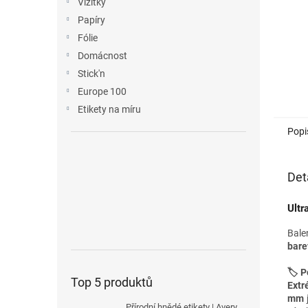
Vizitky
Papíry
Fólie
Domácnost
Stick'n
Europe 100
Etikety na míru
Popi
Det
Ultr
Bale
bare
🏷️ P
Top 5 produktů
Extr
mm
Přírodní hnědé etikety | Avery