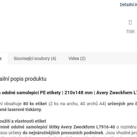
Detailní 
TISK
s
Související soubory (4)
Videa (2)
ailní popis produktu
a odolné samolepicí PE etikety | 210x
148 mm
| Avery Zweckform 
ní obsahuje
80 ks etiket
(2 ks na archu, 40 archů A4)
určených pro
vné laserové tiskárny
.
oužití a vlastnosti etiket
émně odolné samolepicí štítky Avery Zweckform L7916-40
o rozměr
jsou určeny
do nejnáročnějších provozních podmínek
. Jsou vhodné
pr