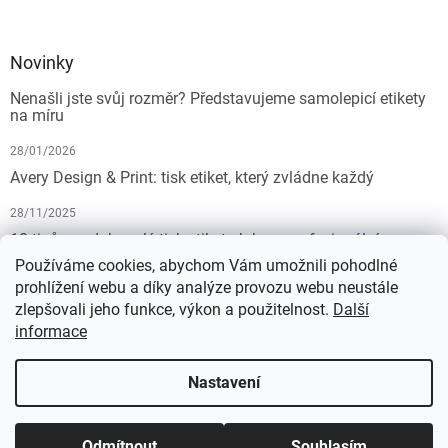
Novinky
Nenašli jste svůj rozměr? Představujeme samolepicí etikety
na míru
28/01/2026
Avery Design & Print: tisk etiket, který zvládne každý
28/11/2025
10 tipů pro dokonalý tisk etiket: Jak na profesionální
výsledek bez starostí
Používáme cookies, abychom Vám umožnili pohodlné
prohlížení webu a díky analýze provozu webu neustále
19/07/2025
zlepšovali jeho funkce, výkon a použitelnost.
Další
informace
Vytvořil Shoptet
Nastavení
Copyright 2026
KALEDA, a.s. | etikety-stitky.cz
. Všechna práva
Odmítnout
Souhlasím