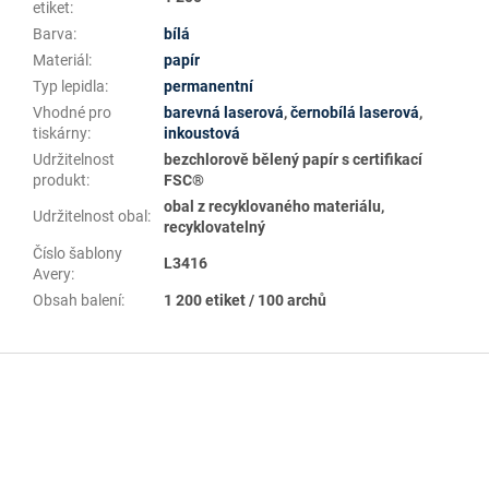
etiket
:
Barva
:
bílá
Materiál
:
papír
Typ lepidla
:
permanentní
Vhodné pro
barevná laserová
,
černobílá laserová
,
tiskárny
:
inkoustová
Udržitelnost
bezchlorově bělený papír s certifikací
produkt
:
FSC®
obal z recyklovaného materiálu,
Udržitelnost obal
:
recyklovatelný
Číslo šablony
L3416
Avery
:
Obsah balení
:
1 200 etiket / 100 archů
Z
á
p
a
t
í