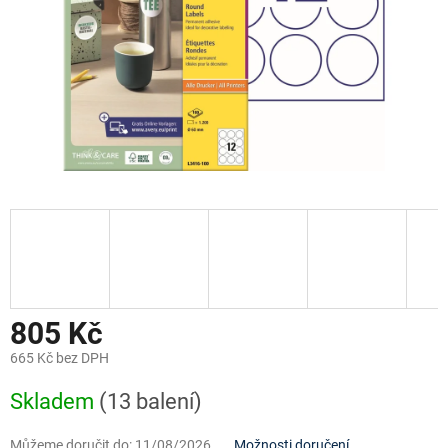
805 Kč
665 Kč bez DPH
Měrná
Skladem
(13 balení)
cena:
Můžeme doručit do:
11/08/2026
Možnosti doručení