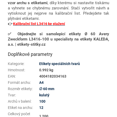
vzor archu s etiketami
, díky kterému si nastavíte tiskárnu
a vyhnete se chybnému zarovnání. Stačí vytvořit návrh a
vytisknout jej nejprve na kalibrační list. Předejdete tak
plýtvání etiketami.
👉
Kalibrační list L3416 ke stažení
✅
Objednejte si samolepicí etikety Ø 60 Avery
Zweckform L3416-100 u specialisty na etikety KALEDA,
a.s. | etikety-stitky.cz
Doplňkové parametry
Kategorie
:
Etikety speciálních tvarů
Hmotnost
:
0.992 kg
EAN
:
4004182034163
Formát archu
:
A4
Rozměr etikety
:
∅ 60 mm
Tvar
:
kulatý
Archů v balení
:
100
Etiket na archu
:
12
Celkový počet
1 200