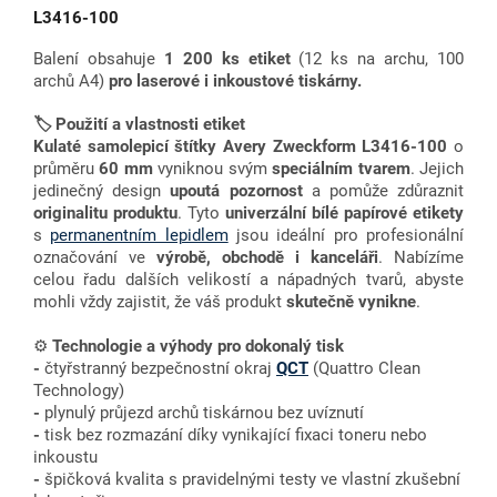
L3416-100
Balení obsahuje
1 200 ks etiket
(12 ks na archu, 100
archů A4)
pro
laserové i inkoustové tiskárny.
🏷️ Použití a vlastnosti etiket
Kulaté samolepicí štítky Avery Zweckform L3416-100
o
průměru
60
mm
vyniknou svým
speciálním tvarem
. Jejich
jedinečný design
upoutá pozornost
a pomůže zdůraznit
originalitu produktu
. Tyto
univerzální bílé papírové etikety
s
permanentním lepidlem
jsou ideální pro profesionální
označování ve
výrobě, obchodě i kanceláři
. Nabízíme
celou řadu dalších velikostí a nápadných tvarů, abyste
mohli vždy zajistit, že váš produkt
skutečně vynikne
.
⚙️
Technologie a výhody
pro dokonalý tisk
-
čtyřstranný bezpečnostní okraj
QCT
(Quattro Clean
Technology)
-
plynulý průjezd archů tiskárnou bez uvíznutí
-
tisk bez rozmazání díky vynikající fixaci toneru nebo
inkoustu
-
špičková kvalita s pravidelnými testy ve vlastní zkušební