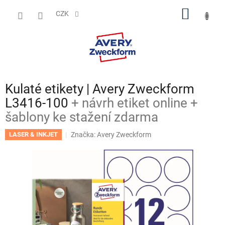
Přejít
NÁKUP
na
CZK
obsah
KOŠÍK
Kulaté etikety | Avery Zweckform
L3416-100
+ návrh etiket online +
šablony ke stažení zdarma
Značka:
Avery Zweckform
LASER & INKJET