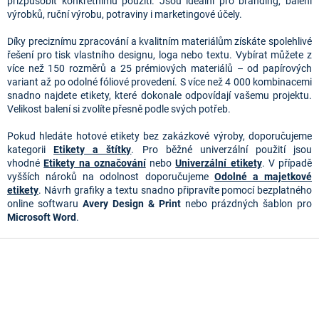
p
přizpůsobit konkrétnímu použití. Jsou ideální pro branding, balení
r
výrobků, ruční výrobu, potraviny i marketingové účely.
v
k
Díky preciznímu zpracování a kvalitním materiálům získáte spolehlivé
y
řešení pro tisk vlastního designu, loga nebo textu. Vybírat můžete z
v
více než 150 rozměrů a 25 prémiových materiálů – od papírových
ý
variant až po odolné fóliové provedení. S více než 4 000 kombinacemi
p
snadno najdete etikety, které dokonale odpovídají vašemu projektu.
i
Velikost balení si zvolíte přesně podle svých potřeb.
s
u
Pokud hledáte hotové etikety bez zakázkové výroby, doporučujeme
kategorii
Etikety a štítky
. Pro běžné univerzální použití jsou
vhodné
Etikety na označování
nebo
Univerzální etikety
. V případě
vyšších nároků na odolnost doporučujeme
Odolné a majetkové
etikety
. Návrh grafiky a textu snadno připravíte pomocí bezplatného
online softwaru
Avery Design & Print
nebo prázdných šablon pro
Microsoft Word
.
Z
á
p
a
t