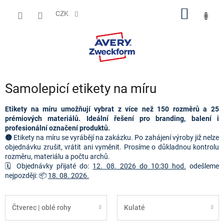
Přejít
NÁKUP
na
CZK
obsah
KOŠÍK
Samolepicí etikety na míru
Etikety na míru umožňují vybrat z více než 150 rozměrů a 25
prémiových materiálů. Ideální řešení pro branding, balení i
profesionální označení produktů.
🟡
Etikety na míru se vyrábějí na zakázku. Po zahájení výroby již nelze
objednávku zrušit, vrátit ani vyměnit. Prosíme o důkladnou kontrolu
rozměru, materiálu a počtu archů.
🗓️ Objednávky přijaté do:
12. 08. 2026 do 10:30 hod.
odešleme
nejpozději: 📦
18. 08. 2026.
Čtverec | oblé rohy
Kulaté