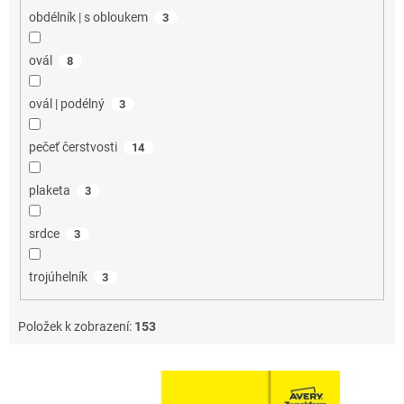
obdélník | s obloukem
3
ovál
8
ovál | podélný
3
pečeť čerstvosti
14
plaketa
3
srdce
3
trojúhelník
3
Položek k zobrazení:
153
V
ý