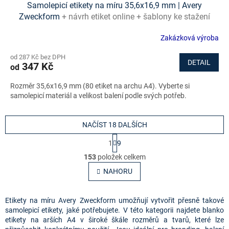
Samolepicí etikety na míru 35,6x16,9 mm | Avery
Zweckform
+ návrh etiket online + šablony ke stažení
zdarma
Zakázková výroba
od 287 Kč bez DPH
DETAIL
347 Kč
od
Rozměr 35,6x16,9 mm (80 etiket na archu A4). Vyberte si
samolepicí materiál a velikost balení podle svých potřeb.
NAČÍST 18 DALŠÍCH
S
1
9
t
O
r
153
položek celkem
v
á
l
NAHORU
n
á
k
o
d
v
a
Etikety na míru Avery Zweckform umožňují vytvořit přesně takové
á
c
samolepicí etikety, jaké potřebujete. V této kategorii najdete blanko
n
í
etikety na arších A4 v široké škále rozměrů a tvarů, které lze
í