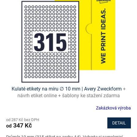
p
i
s
p
r
o
d
u
k
t
ů
Kulaté etikety na míru ∅ 10 mm | Avery Zweckform
+
návrh etiket online + šablony ke stažení zdarma
Zakázková výroba
od 287 Kč bez DPH
DETAIL
347 Kč
od
Průměr 10 mm (315 etiket na archu A4). Vyberte si samolepicí