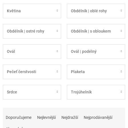
Květina
Obdélník | oblé rohy
Obdélník | ostré rohy
Obdélník | s obloukem
Ovál
Ovál | podélný
Pečeť čerstvosti
Plaketa
Srdce
Trojúhelník
Ř
a
Doporučujeme
Nejlevnější
Nejdražší
Nejprodávanější
z