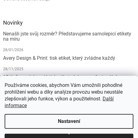
Novinky
Nenašli jste svůj rozměr? Představujeme samolepicí etikety
na míru
28/01/2026
Avery Design & Print: tisk etiket, který zvládne každý
28/11/2025
10 tipů pro dokonalý tisk etiket: Jak na profesionální
výsledek bez starostí
Používáme cookies, abychom Vám umožnili pohodlné
prohlížení webu a díky analýze provozu webu neustále
19/07/2025
zlepšovali jeho funkce, výkon a použitelnost.
Další
informace
Vytvořil Shoptet
Nastavení
Copyright 2026
KALEDA, a.s. | etikety-stitky.cz
. Všechna práva