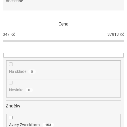
e
Abecedně
n
í
p
Cena
r
o
347
Kč
37813
Kč
d
u
k
t
ů
Na skladě
0
Novinka
0
Značky
Avery Zweckform
153