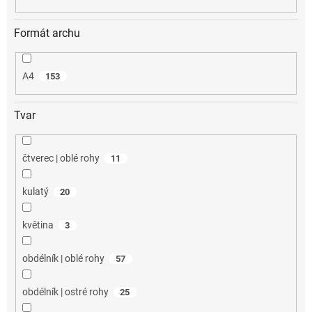
Formát archu
A4
153
Tvar
čtverec | oblé rohy
11
kulatý
20
květina
3
obdélník | oblé rohy
57
obdélník | ostré rohy
25