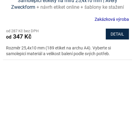
Samolepicí etikety na míru 25,4x10 mm | Avery
Zweckform
+ návrh etiket online + šablony ke stažení
zdarma
Zakázková výroba
od 287 Kč bez DPH
DETAIL
347 Kč
od
Rozměr 25,4x10 mm (189 etiket na archu A4). Vyberte si
samolepicí materiál a velikost balení podle svých potřeb.