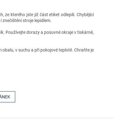
 ze kterého jste již část etiket odlepili. Chybějící
i znečištění stroje lepidlem.
k. Používejte dorazy a posuvné okraje v tiskárně,
obalu, v suchu a při pokojové teplotě. Chraňte je
LÁNEK