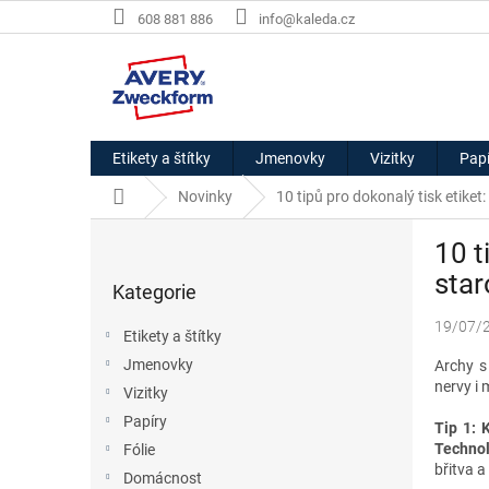
Přejít
608 881 886
info@kaleda.cz
na
obsah
Etikety a štítky
Jmenovky
Vizitky
Papí
Domů
Novinky
10 tipů pro dokonalý tisk etiket
P
10 t
o
Přeskočit
s
star
Kategorie
kategorie
t
r
19/07/
Etikety a štítky
a
Jmenovky
Archy s
n
nervy i 
Vizitky
n
í
Papíry
Tip 1: 
p
Techno
Fólie
a
břitva 
Domácnost