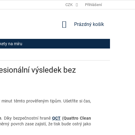
JAK NAKUPOVAT
HODNOCENÍ OBCHODU
CZK
Přihlášení
OBCHODNÍ PODM
NÁKUPNÍ
Prázdný košík
KOŠÍK
ikety na míru
fesionální výsledek bez
r minut těmto prověřeným tipům. Ušetříte si čas,
m
. Díky bezpečnostní hraně
QCT
(Quattro Clean
ěrný povrch zase zajistí, že tisk bude ostrý jako