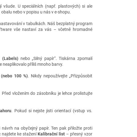
í všude. U speciálních (např. plastových) si ale
a obalu nebo v popisu u nás v e-shopu.
nastavování v tabulkách. Náš bezplatný program
oftware vše nastaví za vás – včetně hromadné
“ (Labels)
nebo „Silný papír“. Tiskárna zpomalí
e neaplikovalo příliš mnoho barvy.
“ (nebo 100 %)
. Nikdy nepoužívejte „Přizpůsobit
 Před vložením do zásobníku je lehce prolistujte
nahoru
. Pokud si nejste jisti orientací (vstup vs.
i návrh na obyčejný papír. Ten pak přiložte proti
íc najdete ke stažení
Kalibrační list
– přesný vzor