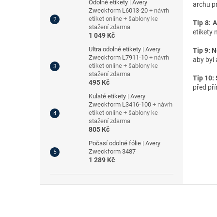
Odolné etikety | Avery
archu p
Zweckform L6013-20
+ návrh
etiket online + šablony ke
Tip 8: 
stažení zdarma
etikety 
1 049 Kč
Ultra odolné etikety | Avery
Tip 9: 
Zweckform L7911-10
+ návrh
aby byl
etiket online + šablony ke
stažení zdarma
Tip 10:
495 Kč
před pří
Kulaté etikety | Avery
Zweckform L3416-100
+ návrh
etiket online + šablony ke
stažení zdarma
805 Kč
Počasí odolné fólie | Avery
Zweckform 3487
1 289 Kč
Z
á
p