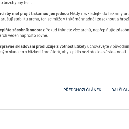
ro bezchybný test.
Arch by měl projít tiskárnou jen jednou
Nikdy nevkládejte do tiskárny arch,
narušují stabilitu archu, ten se může v tiskárně snadněji zaseknout a hrozí 
Neplňte zásobník nadoraz
Pokud tisknete více archů, nepřeplňujte zásobní
 arch veden naprosto rovně.
 Správné skladování prodlužuje životnost
Etikety uchovávejte v původním 
mým sluncem a blízkostí radiátorů, aby lepidlo neztrácelo své vlastnosti.
PŘEDCHOZÍ ČLÁNEK
DALŠÍ Č