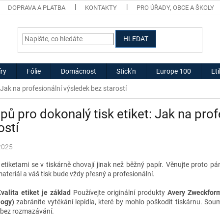
DOPRAVA A PLATBA
KONTAKTY
PRO ÚŘADY, OBCE A ŠKOLY
HLEDAT
ry
Fólie
Domácnost
Stick'n
Europe 100
Et
: Jak na profesionální výsledek bez starostí
ipů pro dokonalý tisk etiket: Jak na pro
ostí
2025
 etiketami se v tiskárně chovají jinak než běžný papír. Věnujte proto pá
materiál a váš tisk bude vždy přesný a profesionální.
Kvalita etiket je základ
Používejte originální produkty
Avery Zweckfor
logy)
zabráníte vytékání lepidla, které by mohlo poškodit tiskárnu. Soum
a bez rozmazávání.