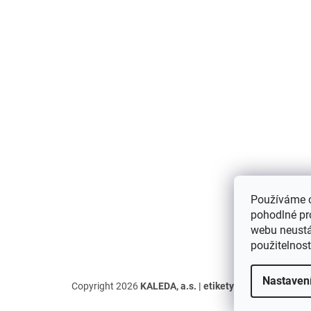
a
t
í
Používáme 
pohodlné pr
webu neustál
použitelnos
Nastaven
Copyright 2026
KALEDA, a.s. | etikety-stitky.cz
. Všechn