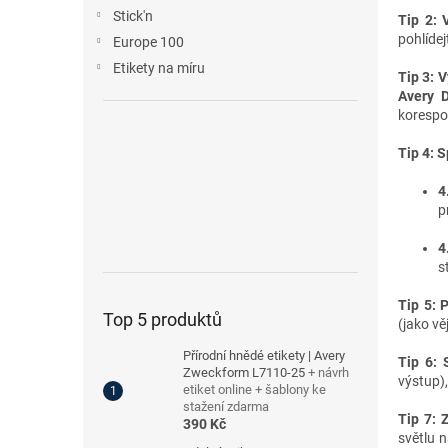
n
Stick'n
Tip 2: 
e
pohlídej
Europe 100
l
Etikety na míru
Tip 3: 
Avery D
korespo
Tip 4: S
4
p
4
s
Tip 5: 
Top 5 produktů
(jako vě
Přírodní hnědé etikety | Avery
Tip 6: 
Zweckform L7110-25
+ návrh
výstup),
etiket online + šablony ke
stažení zdarma
Tip 7: 
390 Kč
světlu n