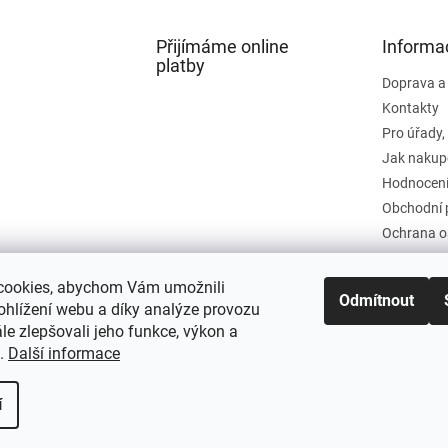
Přijímáme online
Informa
platby
Doprava a
Kontakty
Pro úřady,
Jak nakup
Hodnocení
Obchodní 
Ochrana o
cookies, abychom Vám umožnili
Odmítnout
ohlížení webu a díky analýze provozu
e zlepšovali jeho funkce, výkon a
t.
Další informace
í
a práva vyhrazena.