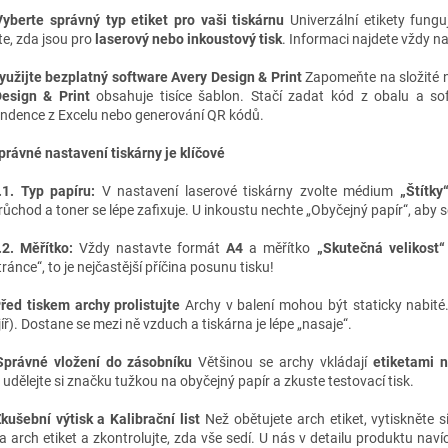
Vyberte správný typ etiket pro vaši tiskárnu
Univerzální etikety funguj
te, zda jsou pro
laserový nebo inkoustový tisk
. Informaci najdete vždy n
Využijte bezplatný software Avery Design & Print
Zapomeňte na složité 
esign & Print
obsahuje tisíce šablon. Stačí zadat kód z obalu a s
ndence z Excelu nebo generování QR kódů.
právné nastavení tiskárny je klíčové
.1. Typ papíru:
V nastavení laserové tiskárny zvolte médium
„Štítky
růchod a toner se lépe zafixuje. U inkoustu nechte „Obyčejný papír“, aby s
.2. Měřítko:
Vždy nastavte formát
A4
a měřítko
„Skutečná velikost
tránce“, to je nejčastější příčina posunu tisku!
Před tiskem archy prolistujte
Archy v balení mohou být staticky nabité.
jíř). Dostane se mezi ně vzduch a tiskárna je lépe „nasaje“.
Správné vložení do zásobníku
Většinou se archy vkládají
etiketami 
 udělejte si značku tužkou na obyčejný papír a zkuste testovací tisk.
Zkušební výtisk a Kalibrační list
Než obětujete arch etiket, vytiskněte s
a arch etiket a zkontrolujte, zda vše sedí. U nás v detailu produktu nav