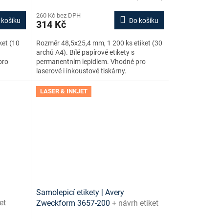
260 Kč bez DPH
 košíku
Do košíku
314 Kč
ket (10
Rozměr 48,5x25,4 mm, 1 200 ks etiket (30
archů A4). Bílé papírové etikety s
pro
permanentním lepidlem. Vhodné pro
laserové i inkoustové tiskárny.
LASER & INKJET
Samolepicí etikety | Avery
et
Zweckform 3657-200
+ návrh etiket
zdarma
online + šablony ke stažení zdarma