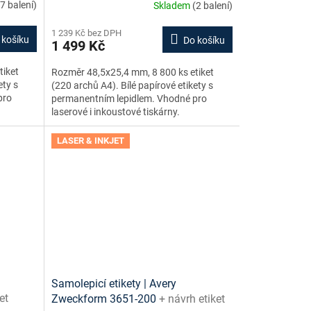
(7 balení)
Skladem
(2 balení)
1 239 Kč bez DPH
 košíku
Do košíku
1 499 Kč
tiket
Rozměr 48,5x25,4 mm, 8 800 ks etiket
ety s
(220 archů A4). Bílé papírové etikety s
pro
permanentním lepidlem. Vhodné pro
laserové i inkoustové tiskárny.
LASER & INKJET
Samolepicí etikety | Avery
et
Zweckform 3651-200
+ návrh etiket