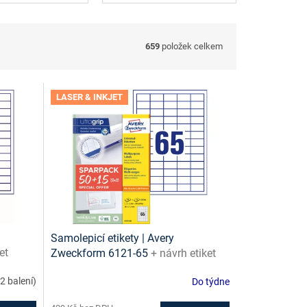
659
položek celkem
LASER & INKJET
Samolepicí etikety | Avery
et
Zweckform 6121-65
+ návrh etiket
zdarma
online + šablony ke stažení zdarma
(2 balení)
Do týdne