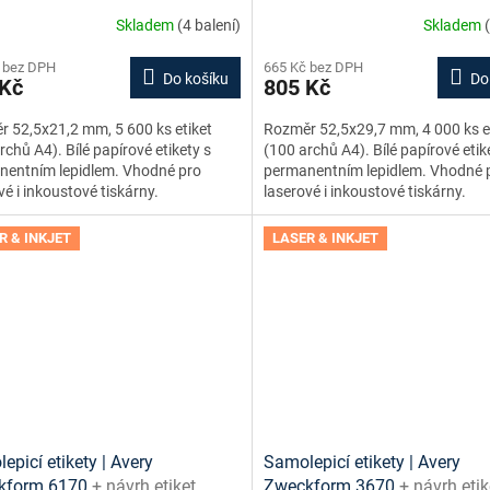
e + šablony ke stažení zdarma
online + šablony ke stažení 
Skladem
(4 balení)
Skladem
 bez DPH
665 Kč bez DPH
Do košíku
Do
 Kč
805 Kč
 52,5x21,2 mm, 5 600 ks etiket
Rozměr 52,5x29,7 mm, 4 000 ks e
rchů A4). Bílé papírové etikety s
(100 archů A4). Bílé papírové etik
nentním lepidlem. Vhodné pro
permanentním lepidlem. Vhodné 
vé i inkoustové tiskárny.
laserové i inkoustové tiskárny.
R & INKJET
LASER & INKJET
epicí etikety | Avery
Samolepicí etikety | Avery
kform 6170
+ návrh etiket
Zweckform 3670
+ návrh etik