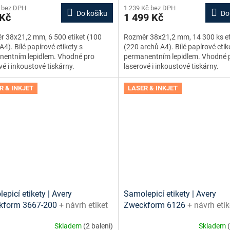
 bez DPH
1 239 Kč bez DPH
Do košíku
Do
 Kč
1 499 Kč
 38x21,2 mm, 6 500 etiket (100
Rozměr 38x21,2 mm, 14 300 ks et
A4). Bílé papírové etikety s
(220 archů A4). Bílé papírové etik
nentním lepidlem. Vhodné pro
permanentním lepidlem. Vhodné 
vé i inkoustové tiskárny.
laserové i inkoustové tiskárny.
R & INKJET
LASER & INKJET
epicí etikety | Avery
Samolepicí etikety | Avery
kform 3667-200
+ návrh etiket
Zweckform 6126
+ návrh etik
e + šablony ke stažení zdarma
online + šablony ke stažení 
Skladem
(2 balení)
Skladem