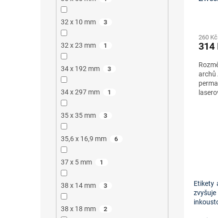
onlin
32 x 10 mm
3
260 Kč
314
32 x 23 mm
1
Rozměr
34 x 192 mm
3
archů 
perma
34 x 297 mm
1
lasero
35 x 35 mm
3
35,6 x 16,9 mm
6
37 x 5 mm
1
Etikety
38 x 14 mm
3
zvyšuje 
inkousto
38 x 18 mm
2