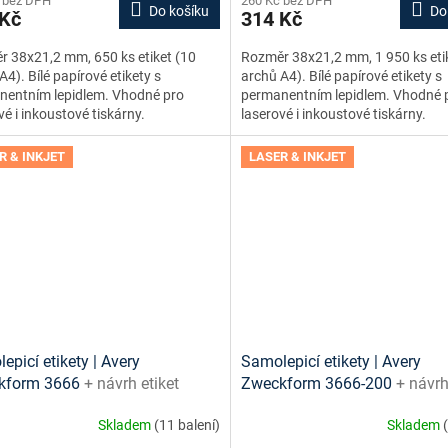
 bez DPH
260 Kč bez DPH
Do košíku
Do
 Kč
314 Kč
 38x21,2 mm, 650 ks etiket (10
Rozměr 38x21,2 mm, 1 950 ks eti
A4). Bílé papírové etikety s
archů A4). Bílé papírové etikety s
nentním lepidlem. Vhodné pro
permanentním lepidlem. Vhodné 
vé i inkoustové tiskárny.
laserové i inkoustové tiskárny.
R & INKJET
LASER & INKJET
epicí etikety | Avery
Samolepicí etikety | Avery
kform 3666
+ návrh etiket
Zweckform 3666-200
+ návrh
e + šablony ke stažení zdarma
online + šablony ke stažení 
Skladem
(11 balení)
Skladem