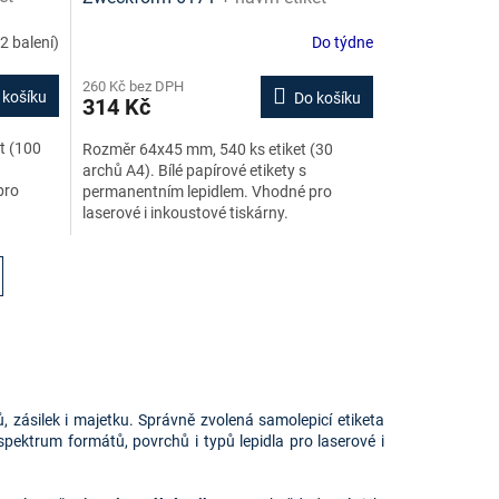
zdarma
online + šablony ke stažení zdarma
(2 balení)
Do týdne
260 Kč bez DPH
 košíku
Do košíku
314 Kč
t (100
Rozměr 64x45 mm, 540 ks etiket (30
archů A4). Bílé papírové etikety s
pro
permanentním lepidlem. Vhodné pro
laserové i inkoustové tiskárny.
 zásilek i majetku. Správně zvolená samolepicí etiketa
 spektrum formátů, povrchů i typů lepidla pro laserové i