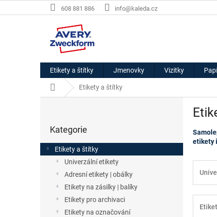
Přejít
608 881 886
info@kaleda.cz
na
obsah
Etikety a štítky
Jmenovky
Vizitky
Papí
Domů
Etikety a štítky
P
Etik
o
Přeskočit
s
Kategorie
kategorie
Samolep
t
etikety 
r
Etikety a štítky
a
Univerzální etikety
n
Unive
Adresní etikety | obálky
n
í
Etikety na zásilky | balíky
p
Etikety pro archivaci
Etike
a
Etikety na označování