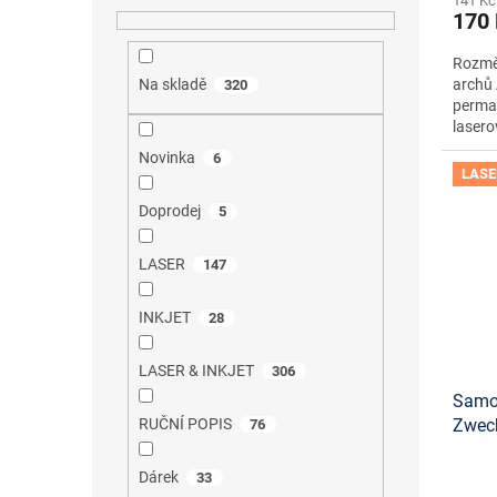
141 Kč
170
Rozměr
archů 
Na skladě
320
perma
lasero
Novinka
6
LASE
Doprodej
5
LASER
147
INKJET
28
LASER & INKJET
306
Samol
RUČNÍ POPIS
Zwec
76
onlin
Dárek
33