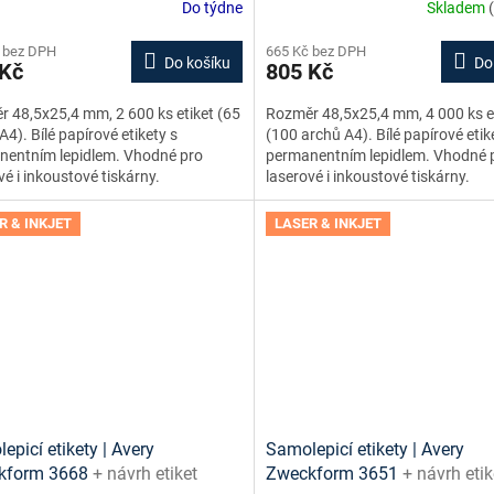
Do týdne
Skladem
 bez DPH
665 Kč bez DPH
Do košíku
Do
 Kč
805 Kč
 48,5x25,4 mm, 2 600 ks etiket (65
Rozměr 48,5x25,4 mm, 4 000 ks e
A4). Bílé papírové etikety s
(100 archů A4). Bílé papírové etik
nentním lepidlem. Vhodné pro
permanentním lepidlem. Vhodné 
vé i inkoustové tiskárny.
laserové i inkoustové tiskárny.
R & INKJET
LASER & INKJET
epicí etikety | Avery
Samolepicí etikety | Avery
kform 3668
+ návrh etiket
Zweckform 3651
+ návrh etik