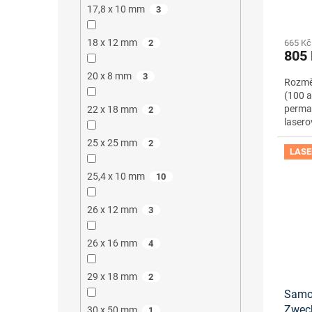
onlin
17,8 x 10 mm
3
18 x 12 mm
2
665 Kč
805
20 x 8 mm
3
Rozměr
(100 a
perma
22 x 18 mm
2
lasero
25 x 25 mm
2
LASE
25,4 x 10 mm
10
26 x 12 mm
3
26 x 16 mm
4
29 x 18 mm
2
Samol
Zwec
30 x 50 mm
1