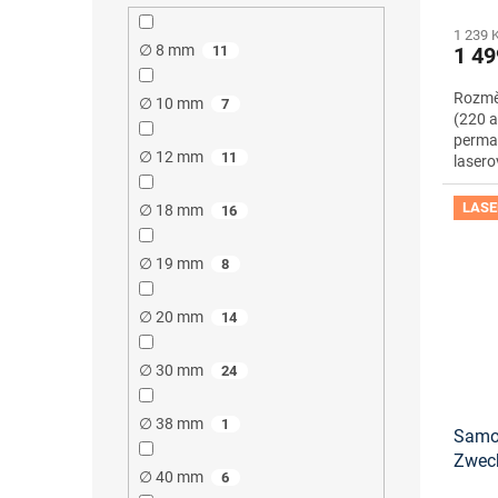
1 239 
∅ 8 mm
1 49
11
Rozměr
∅ 10 mm
7
(220 a
perma
∅ 12 mm
11
lasero
LASE
∅ 18 mm
16
∅ 19 mm
8
∅ 20 mm
14
∅ 30 mm
24
∅ 38 mm
1
Samol
Zwec
∅ 40 mm
6
onlin