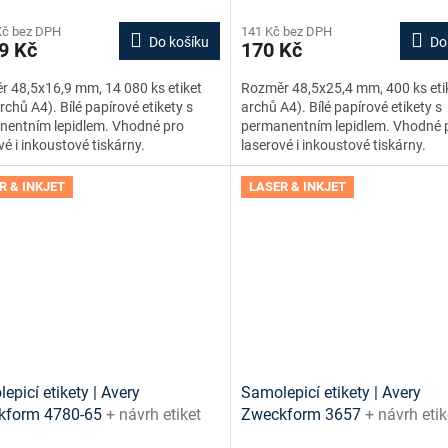
Kč bez DPH
141 Kč bez DPH
Do košíku
Do
9 Kč
170 Kč
 48,5x16,9 mm, 14 080 ks etiket
Rozměr 48,5x25,4 mm, 400 ks eti
rchů A4). Bílé papírové etikety s
archů A4). Bílé papírové etikety s
nentním lepidlem. Vhodné pro
permanentním lepidlem. Vhodné 
vé i inkoustové tiskárny.
laserové i inkoustové tiskárny.
R & INKJET
LASER & INKJET
epicí etikety | Avery
Samolepicí etikety | Avery
kform 4780-65
+ návrh etiket
Zweckform 3657
+ návrh etik
e + šablony ke stažení zdarma
online + šablony ke stažení 