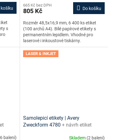
665 Kč bez DPH
 košíku
Do košíku
805 Kč
iket
Rozměr 48,5x16,9 mm, 6 400 ks etiket
ety s
(100 archů A4). Bílé papírové etikety s
pro
permanentním lepidlem. Vhodné pro
laserové i inkoustové tiskárny.
LASER & INKJET
Samolepicí etikety | Avery
et
Zweckform 4780
+ návrh etiket
zdarma
online + šablony ke stažení zdarma
(6 balení)
Skladem
(2 balení)