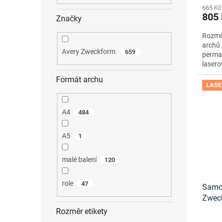
665 Kč
805
Značky
Rozměr
archů 
Avery Zweckform
659
perma
lasero
Formát archu
LASE
A4
484
A5
1
malé balení
120
role
47
Samol
Zwec
onlin
Rozměr etikety