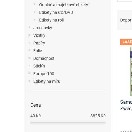
n
Odolné a majetkové etikety
e
Ř
Etikety na CD/DVD
l
a
Dopor
Etikety na roli
z
Jmenovky
e
Vizitky
V
n
LASE
Papíry
ý
í
p
p
Fólie
i
r
Domácnost
s
o
Stick'n
p
d
Europe 100
r
u
Etikety na míru
o
k
d
t
u
ů
Samol
k
Cena
Zwec
t
onlin
ů
40
Kč
3825
Kč