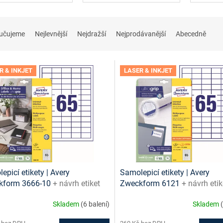
učujeme
Nejlevnější
Nejdražší
Nejprodávanější
Abecedně
R & INKJET
LASER & INKJET
epicí etikety | Avery
Samolepicí etikety | Avery
kform 3666‑10
+ návrh etiket
Zweckform 6121
+ návrh etik
e + šablony ke stažení zdarma
online + šablony ke stažení 
Skladem
(6 balení)
Skladem