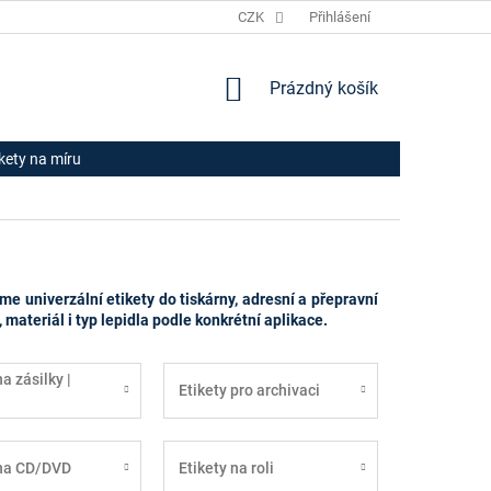
JAK NAKUPOVAT
HODNOCENÍ OBCHODU
CZK
Přihlášení
OBCHODNÍ PODM
NÁKUPNÍ
Prázdný košík
KOŠÍK
ikety na míru
me univerzální etikety do tiskárny, adresní a přepravní
 materiál i typ lepidla podle konkrétní aplikace.
na zásilky |
Etikety pro archivaci
 na CD/DVD
Etikety na roli