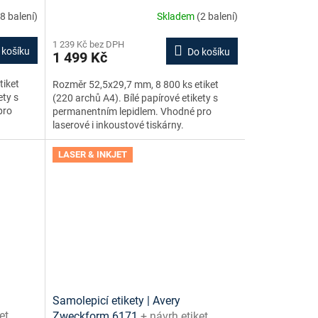
zdarma
online + šablony ke stažení zdarma
(8 balení)
Skladem
(2 balení)
1 239 Kč bez DPH
 košíku
Do košíku
1 499 Kč
tiket
Rozměr 52,5x29,7 mm, 8 800 ks etiket
ety s
(220 archů A4). Bílé papírové etikety s
pro
permanentním lepidlem. Vhodné pro
laserové i inkoustové tiskárny.
LASER & INKJET
Samolepicí etikety | Avery
et
Zweckform 6171
+ návrh etiket