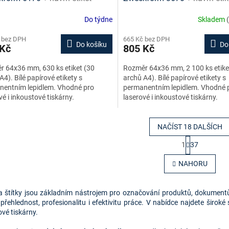
e + šablony ke stažení zdarma
online + šablony ke stažení 
Do týdne
Skladem
 bez DPH
665 Kč bez DPH
Do košíku
Do
 Kč
805 Kč
 64x36 mm, 630 ks etiket (30
Rozměr 64x36 mm, 2 100 ks etike
A4). Bílé papírové etikety s
archů A4). Bílé papírové etikety s
nentním lepidlem. Vhodné pro
permanentním lepidlem. Vhodné 
vé i inkoustové tiskárny.
laserové i inkoustové tiskárny.
NAČÍST 18 DALŠÍCH
S
1
37
t
O
r
v
NAHORU
á
l
n
á
k
d
o
 a štítky jsou základním nástrojem pro označování produktů, dokumentů,
a
v
přehlednost, profesionalitu i efektivitu práce. V nabídce najdete široké
c
á
vé tiskárny.
í
n
p
í