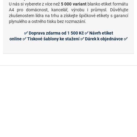
U nás si vyberete z více než
5 000 variant
blanko etiket formátu
A4 pro domácnost, kancelář, výrobu i průmysl. Důvěřujte
zkušenostem lídra na trhu a získejte špičkové etikety s garancí
plynulého a ostrého tisku bez rozmazání.
✅
Doprava zdarma od 1 500 Kč
✅
Návrh etiket
online
✅
Tiskové šablony ke stažení
✅
Dárek k objednávce
✅
Z
á
p
a
t
í