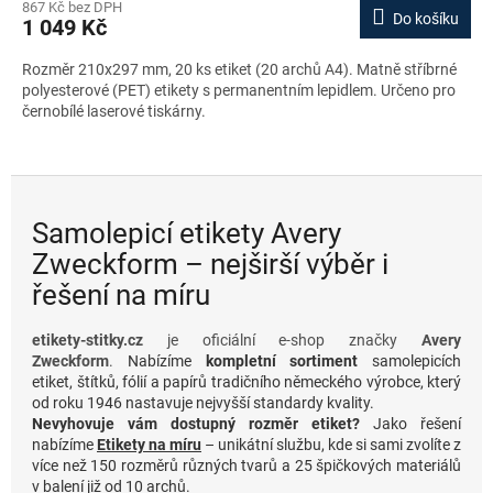
867 Kč bez DPH
Do košíku
1 049 Kč
Rozměr 210x297 mm, 20 ks etiket (20 archů A4). Matně stříbrné
polyesterové (PET) etikety s permanentním lepidlem. Určeno pro
černobílé laserové tiskárny.
Samolepicí etikety Avery
Zweckform – nejširší výběr i
řešení na míru
etikety-stitky.cz
je oficiální e-shop značky
Avery
Zweckform
.
Nabízíme
kompletní sortiment
samolepicích
etiket, štítků, fólií a papírů tradičního německého výrobce, který
od roku 1946 nastavuje nejvyšší standardy kvality.
Nevyhovuje vám dostupný rozměr etiket?
Jako řešení
nabízíme
Etikety na míru
– unikátní službu, kde si sami zvolíte z
více než 150 rozměrů různých tvarů a 25 špičkových materiálů
v balení již od 10 archů.