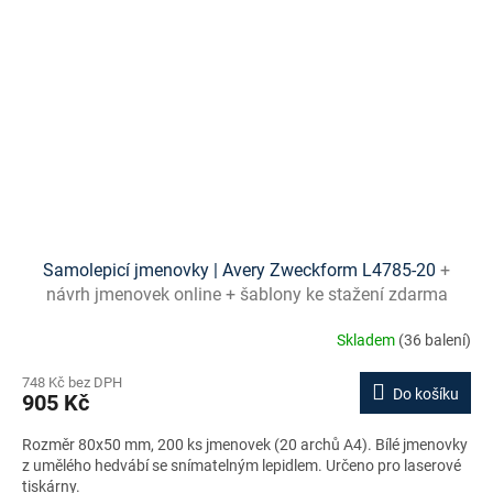
f
o
r
m
–
n
e
j
š
Samolepicí jmenovky | Avery Zweckform L4785-20
+
i
návrh jmenovek online + šablony ke stažení zdarma
r
Skladem
(36 balení)
š
í
748 Kč bez DPH
Do košíku
905 Kč
v
ý
Rozměr 80x50 mm, 200 ks jmenovek (20 archů A4). Bílé jmenovky
z umělého hedvábí se snímatelným lepidlem. Určeno pro laserové
b
tiskárny.