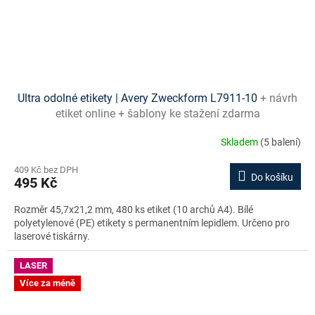
t
i
k
e
t
Ultra odolné etikety | Avery Zweckform L7911-10
+ návrh
y
etiket online + šablony ke stažení zdarma
A
Skladem
(5 balení)
v
e
409 Kč bez DPH
Do košíku
495 Kč
r
y
Rozměr 45,7x21,2 mm, 480 ks etiket (10 archů A4). Bílé
polyetylenové (PE) etikety s permanentním lepidlem. Určeno pro
Z
laserové tiskárny.
w
e
LASER
Více za méně
c
k