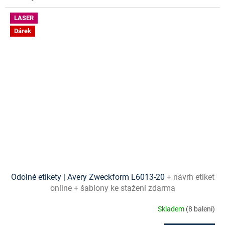
ě
LASER
r
Dárek
i
ř
e
š
e
n
í
n
a
m
í
Odolné etikety | Avery Zweckform L6013-20
+ návrh etiket
online + šablony ke stažení zdarma
r
u
Skladem
(8 balení)