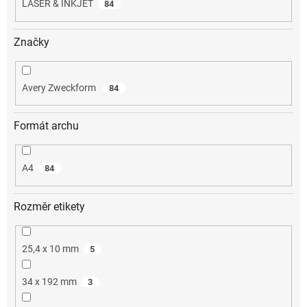
LASER & INKJET
84
Značky
Avery Zweckform
84
Formát archu
A4
84
Rozměr etikety
25,4 x 10 mm
5
34 x 192 mm
3