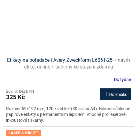
Etikety na pořadače | Avery Zweckform L6061-25
+ návrh
etiket online + šablony ke stažení zdarma
Do týdne
269 Kč bez DPH
Do košíku
325 Kč
Rozměr 59x192 mm, 120 ks etiket (30 archů A4). Bílé neprůhledné
papírové etikety s permanentním lepidlem. Vhodné pro laserové i
inkoustové tiskárny.
LASER & INKJET