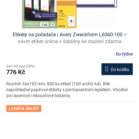
Etikety na pořadače | Avery Zweckform L6060-100
+
návrh etiket online + šablony ke stažení zdarma
Do týdne
641 Kč bez DPH
Do košíku
776 Kč
Rozměr 34x192 mm, 800 ks etiket (100 archů A4). Bílé
neprůhledné papírové etikety s permanentním lepidlem. Vhodné
pro laserové i inkoustové tiskárny.
LASER & INKJET