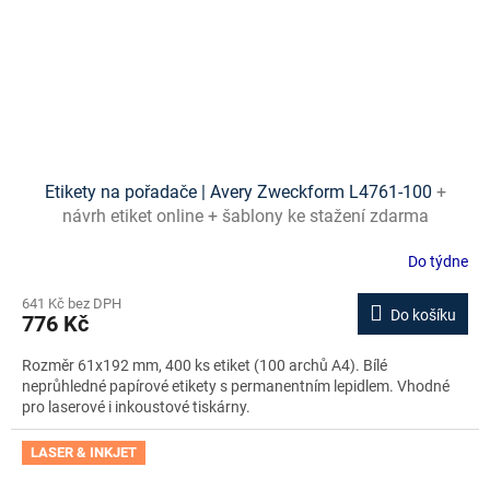
Etikety na pořadače | Avery Zweckform L4761-100
+
návrh etiket online + šablony ke stažení zdarma
Do týdne
641 Kč bez DPH
Do košíku
776 Kč
Rozměr 61x192 mm, 400 ks etiket (100 archů A4). Bílé
neprůhledné papírové etikety s permanentním lepidlem. Vhodné
pro laserové i inkoustové tiskárny.
LASER & INKJET