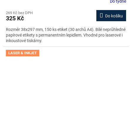
Do týdne
269 Kč bez DPH
Do košíku
325 Kč
Rozměr 38x297 mm, 150 ks etiket (30 archů A4). Bílé neprůhledné
papírové etikety s permanentním lepidlem. Vhodné pro laserové i
inkoustové tiskárny.
LASER & INKJET