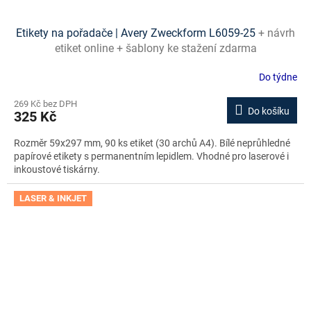
Etikety na pořadače | Avery Zweckform L6059-25
+ návrh
etiket online + šablony ke stažení zdarma
Do týdne
269 Kč bez DPH
Do košíku
325 Kč
Rozměr 59x297 mm, 90 ks etiket (30 archů A4). Bílé neprůhledné
papírové etikety s permanentním lepidlem. Vhodné pro laserové i
inkoustové tiskárny.
LASER & INKJET