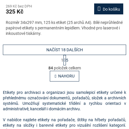
269 Kč bez DPH
Do košíku
325 Kč
Rozměr 34x297 mm, 125 ks etiket (25 archů A4). Bílé neprůhledné
papírové etikety s permanentním lepidlem. Vhodné pro laserové i
inkoustové tiskárny.
NAČÍST 18 DALŠÍCH
S
1
5
t
O
r
84
položek celkem
v
á
l
NAHORU
n
á
k
o
d
v
a
Etikety pro archivaci a organizaci jsou samolepicí etikety určené k
á
c
přehlednému označování dokumentů, pořadačů, složek a archivních
n
í
systémů. Umožňují systematické třídění a rychlou orientaci v
í
p
administrativě, kanceláři i domácím archivu.
r
v
V nabídce najdete etikety na pořadače, štítky na hřbety pořadačů,
k
etikety na složky i barevné etikety pro vizuální rozlišení kategorií.