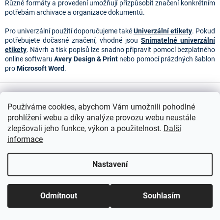
y
Různé formáty a provedení umožňují přizpůsobit značení konkrétním
v
potřebám archivace a organizace dokumentů.
ý
p
Pro univerzální použití doporučujeme také
Univerzální etikety
. Pokud
i
potřebujete dočasné značení, vhodné jsou
Snímatelné univerzální
s
etikety
. Návrh a tisk popisů lze snadno připravit pomocí bezplatného
u
online softwaru
Avery Design & Print
nebo pomocí prázdných šablon
pro
Microsoft Word
.
Z
á
Používáme cookies, abychom Vám umožnili pohodlné
p
prohlížení webu a díky analýze provozu webu neustále
a
zlepšovali jeho funkce, výkon a použitelnost.
Další
t
informace
í
Nastavení
Odmítnout
Souhlasím