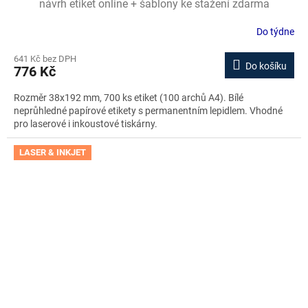
návrh etiket online + šablony ke stažení zdarma
Do týdne
641 Kč bez DPH
Do košíku
776 Kč
Rozměr 38x192 mm, 700 ks etiket (100 archů A4). Bílé
neprůhledné papírové etikety s permanentním lepidlem. Vhodné
pro laserové i inkoustové tiskárny.
LASER & INKJET