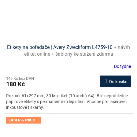
Etikety na pořadače | Avery Zweckform L4759-10
+ návrh
etiket online + šablony ke stažení zdarma
Do týdne
149 Kč bez DPH
Do košíku
180 Kč
Rozměr 61x297 mm, 30 ks etiket (10 archů A4). Bílé neprůhledné
papírové etikety s permanentním lepidlem. Vhodné pro laserové i
inkoustové tiskárny.
LASER & INKJET