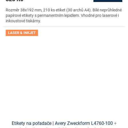
Rozměr 38x192 mm, 210 ks etiket (30 archů A4). Bílé neprůhledné
papírové etikety s permanentním lepidlem. Vhodné pro laserové i
inkoustové tiskárny.
LASER & INKJET
Etikety na pořadače | Avery Zweckform L4760-100
+