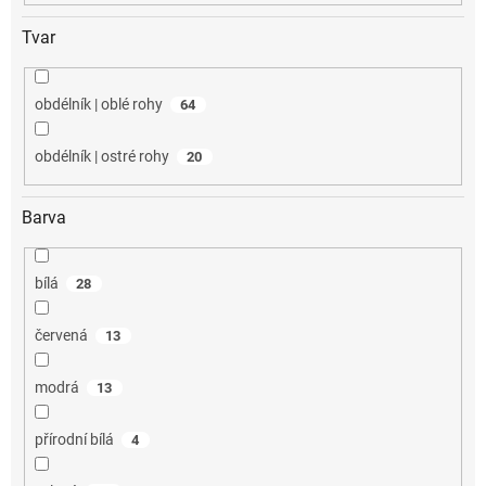
Tvar
obdélník | oblé rohy
64
obdélník | ostré rohy
20
Barva
bílá
28
červená
13
modrá
13
přírodní bílá
4