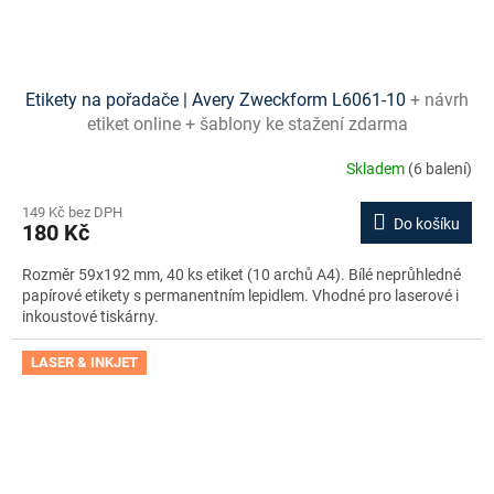
Etikety na pořadače | Avery Zweckform L6061-10
+ návrh
etiket online + šablony ke stažení zdarma
Skladem
(6 balení)
149 Kč bez DPH
Do košíku
180 Kč
Rozměr 59x192 mm, 40 ks etiket (10 archů A4). Bílé neprůhledné
papírové etikety s permanentním lepidlem. Vhodné pro laserové i
inkoustové tiskárny.
LASER & INKJET