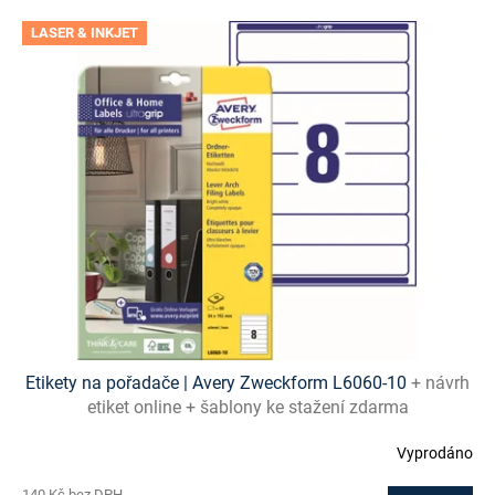
V
LASER & INKJET
ý
p
i
s
p
r
o
d
u
k
t
ů
Etikety na pořadače | Avery Zweckform L6060-10
+ návrh
etiket online + šablony ke stažení zdarma
Vyprodáno
140 Kč bez DPH