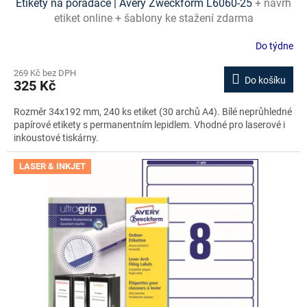
Etikety na pořadače | Avery Zweckform L6060-25
+ návrh
etiket online + šablony ke stažení zdarma
Do týdne
269 Kč bez DPH
Do košíku
325 Kč
Rozměr 34x192 mm, 240 ks etiket (30 archů A4). Bílé neprůhledné
papírové etikety s permanentním lepidlem. Vhodné pro laserové i
inkoustové tiskárny.
LASER & INKJET