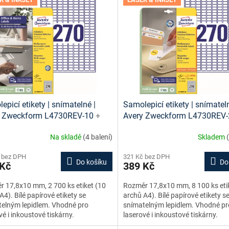
epicí etikety | snímatelné |
Samolepicí etikety | snímateln
y Zweckform L4730REV-10
+
Avery Zweckform L4730REV
 etiket online + šablony ke
návrh etiket online + šablony
Na skladě
(4 balení)
Skladem
ní zdarma
stažení zdarma
 bez DPH
321 Kč bez DPH
Do košíku
Do
 Kč
389 Kč
 17,8x10 mm, 2 700 ks etiket (10
Rozměr 17,8x10 mm, 8 100 ks eti
A4). Bílé papírové etikety se
archů A4). Bílé papírové etikety s
elným lepidlem. Vhodné pro
snímatelným lepidlem. Vhodné pr
vé i inkoustové tiskárny.
laserové i inkoustové tiskárny.