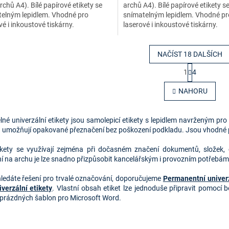
rchů A4). Bílé papírové etikety se
archů A4). Bílé papírové etikety s
elným lepidlem. Vhodné pro
snímatelným lepidlem. Vhodné pr
vé i inkoustové tiskárny.
laserové i inkoustové tiskárny.
NAČÍST 18 DALŠÍCH
S
1
4
t
O
r
v
NAHORU
á
l
n
á
k
d
o
lné univerzální etikety jsou samolepicí etikety s lepidlem navrženým pr
a
v
 a umožňují opakované přeznačení bez poškození podkladu. Jsou vhodné pr
c
á
í
n
ikety se využívají zejména při dočasném značení dokumentů, složek,
p
í
ní na archu je lze snadno přizpůsobit kancelářským i provozním potřebám
r
v
ledáte řešení pro trvalé označování, doporučujeme
Permanentní univerz
k
iverzální etikety
. Vlastní obsah etiket lze jednoduše připravit pomocí
y
prázdných šablon pro Microsoft Word.
v
ý
p