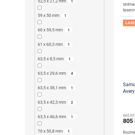
52,5 x 21,2 mm
1
snímat
lasero
59 x 50 mm
1
LASE
60 x 59,5 mm
1
61 x 60,3 mm
1
63,5 x 8,5 mm
1
63,5 x 29,6 mm
4
Samol
63,5 x 38,1 mm
1
Aver
návrh
63,5 x 42,3 mm
2
staže
665 Kč
63,5 x 46,6 mm
1
805
70 x 50,8 mm
1
Rozměr