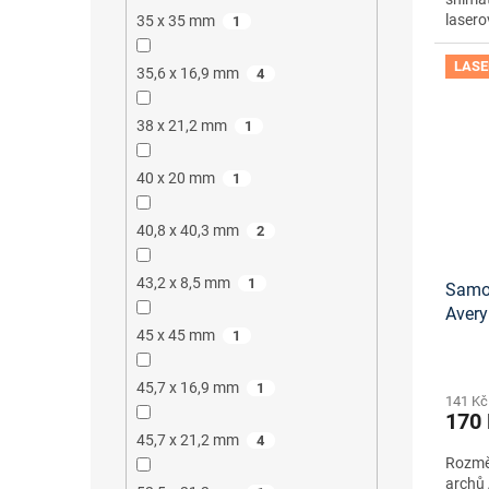
lasero
35 x 35 mm
1
LASE
35,6 x 16,9 mm
4
38 x 21,2 mm
1
40 x 20 mm
1
40,8 x 40,3 mm
2
43,2 x 8,5 mm
1
Samol
Aver
45 x 45 mm
1
návrh
staže
45,7 x 16,9 mm
1
141 Kč
170
45,7 x 21,2 mm
4
Rozměr
archů 