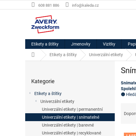
Přejít
608 881 886
info@kaleda.cz
na
obsah
Etikety a štítky
Jmenovky
Vizitky
Papí
Domů
Etikety a štítky
Univerzální etikety
P
Sním
o
Přeskočit
s
Kategorie
kategorie
Snímate
t
Spolehl
r
Etikety a štítky
🟡
Hledá
a
Univerzální etikety
n
Ř
Univerzální etikety | permanentní
n
a
Dopor
í
Univerzální etikety | snímatelné
z
p
e
Univerzální etikety | barevné
a
V
n
Univerzální etikety | recyklované
LASE