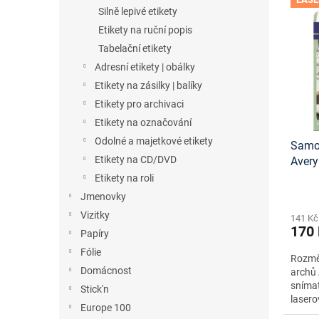
n
ý
í
Silně lepivé etikety
e
p
p
Etikety na ruční popis
l
i
r
Tabelační etikety
s
o
Adresní etikety | obálky
p
d
r
u
Etikety na zásilky | balíky
o
k
Etikety pro archivaci
d
t
Etikety na označování
u
ů
Odolné a majetkové etikety
Samol
k
Etikety na CD/DVD
Aver
t
návrh
ů
Etikety na roli
staže
Jmenovky
Vizitky
141 Kč
170
Papíry
Fólie
Rozměr
Domácnost
archů 
snímat
Stick'n
lasero
Europe 100