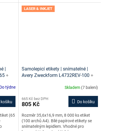
LASER & INKJET
é |
Samolepicí etikety | snímatelné |
-65
+
Avery Zweckform L4732REV-100
+
 ke
návrh etiket online + šablony ke
Do týdne
Skladem
(7 balení)
stažení zdarma
665 Kč bez DPH
 košíku
Do košíku
805 Kč
iket (65
Rozměr 35,6x16,9 mm, 8 000 ks etiket
e
(100 archů A4). Bílé papírové etikety se
o
snímatelným lepidlem. Vhodné pro