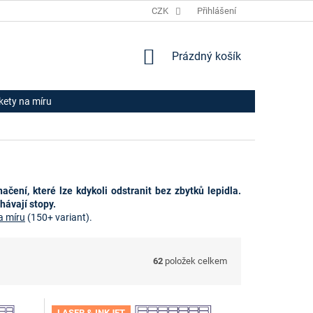
JAK NAKUPOVAT
HODNOCENÍ OBCHODU
CZK
Přihlášení
OBCHODNÍ PODM
NÁKUPNÍ
Prázdný košík
KOŠÍK
ikety na míru
čení, které lze kdykoli odstranit bez zbytků lepidla.
hávají stopy.
a míru
(150+ variant).
62
položek celkem
LASER & INKJET