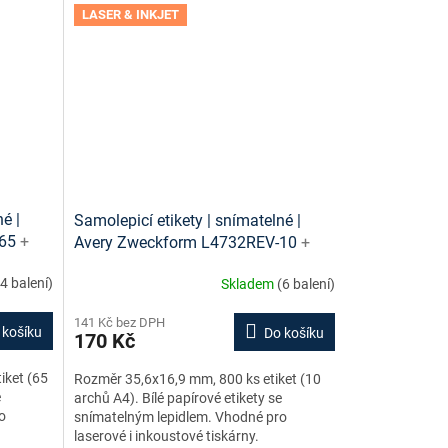
LASER & INKJET
é |
Samolepicí etikety | snímatelné |
-65
+
Avery Zweckform L4732REV-10
+
 ke
návrh etiket online + šablony ke
(4 balení)
Skladem
(6 balení)
stažení zdarma
141 Kč bez DPH
 košíku
Do košíku
170 Kč
iket (65
Rozměr 35,6x16,9 mm, 800 ks etiket (10
e
archů A4). Bílé papírové etikety se
o
snímatelným lepidlem. Vhodné pro
laserové i inkoustové tiskárny.