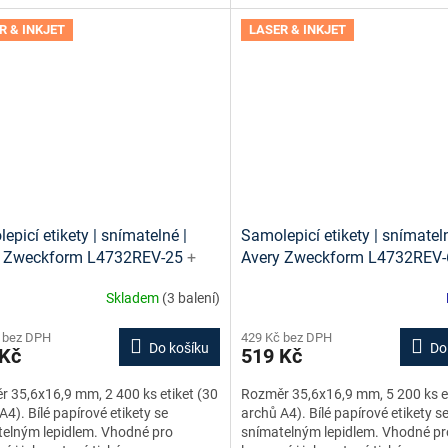
R & INKJET
LASER & INKJET
epicí etikety | snímatelné |
Samolepicí etikety | snímateln
y Zweckform L4732REV-25
+
Avery Zweckform L4732REV
 etiket online + šablony ke
návrh etiket online + šablony
Skladem
(3 balení)
ní zdarma
stažení zdarma
 bez DPH
429 Kč bez DPH
Do košíku
Do
 Kč
519 Kč
 35,6x16,9 mm, 2 400 ks etiket (30
Rozměr 35,6x16,9 mm, 5 200 ks et
A4). Bílé papírové etikety se
archů A4). Bílé papírové etikety s
elným lepidlem. Vhodné pro
snímatelným lepidlem. Vhodné pr