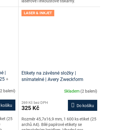
laserové i inkoustové tiskárny.
LASER & INKJET
é |
Etikety na závěsné složky |
-25
+
snímatelné | Avery Zweckform
 ke
L6021REV-25
+ návrh etiket online +
(2 balení)
Skladem
(2 balení)
šablony ke stažení zdarma
269 Kč bez DPH
 košíku
Do košíku
325 Kč
ket (25
Rozměr 45,7x16,9 mm, 1 600 ks etiket (25
e
archů A4). Bílé papírové etikety se
o
snímatelným lepidlem. Vhodné pro