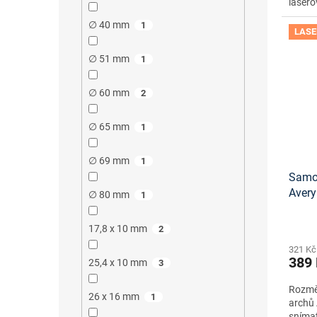
lasero
∅ 40 mm
1
LASE
∅ 51 mm
1
∅ 60 mm
2
∅ 65 mm
1
∅ 69 mm
1
Samol
Aver
∅ 80 mm
1
návrh
staže
17,8 x 10 mm
2
321 Kč
389
25,4 x 10 mm
3
Rozměr
26 x 16 mm
1
archů 
snímat