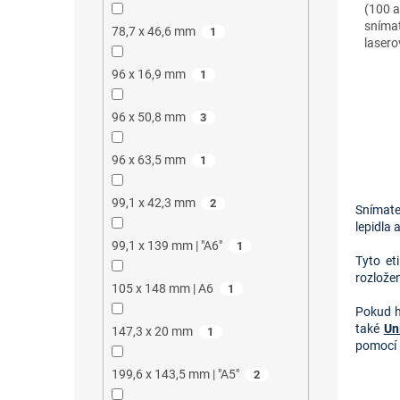
(100 a
snímat
78,7 x 46,6 mm
1
lasero
96 x 16,9 mm
1
96 x 50,8 mm
3
96 x 63,5 mm
1
99,1 x 42,3 mm
2
Snímate
lepidla
99,1 x 139 mm | "A6"
1
Tyto et
rozlože
105 x 148 mm | A6
1
Pokud h
také
Un
147,3 x 20 mm
1
pomocí 
199,6 x 143,5 mm | "A5"
2