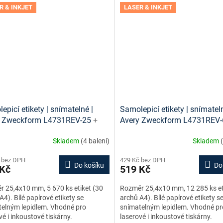
R & INKJET
LASER & INKJET
epicí etikety | snímatelné |
Samolepicí etikety | snímateln
y Zweckform L4731REV-25
+
Avery Zweckform L4731REV
 etiket online + šablony ke
návrh etiket online + šablony
Skladem
(4 balení)
Skladem
ní zdarma
stažení zdarma
 bez DPH
429 Kč bez DPH
Do košíku
Do
 Kč
519 Kč
 25,4x10 mm, 5 670 ks etiket (30
Rozměr 25,4x10 mm, 12 285 ks et
A4). Bílé papírové etikety se
archů A4). Bílé papírové etikety s
elným lepidlem. Vhodné pro
snímatelným lepidlem. Vhodné pr
vé i inkoustové tiskárny.
laserové i inkoustové tiskárny.