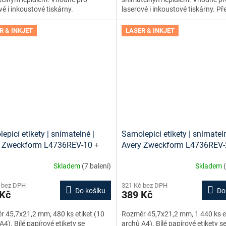
vé i inkoustové tiskárny.
laserové i inkoustové tiskárny. Př
formát na diapozitivy, videokazet
kazety MiniDV a DAT.
R & INKJET
LASER & INKJET
epicí etikety | snímatelné |
Samolepicí etikety | snímateln
y Zweckform L4736REV-10
+
Avery Zweckform L4736REV
 etiket online + šablony ke
návrh etiket online + šablony
Skladem
(7 balení)
Skladem
ní zdarma
stažení zdarma
 bez DPH
321 Kč bez DPH
Do košíku
Do
 Kč
389 Kč
 45,7x21,2 mm, 480 ks etiket (10
Rozměr 45,7x21,2 mm, 1 440 ks et
A4). Bílé papírové etikety se
archů A4). Bílé papírové etikety s