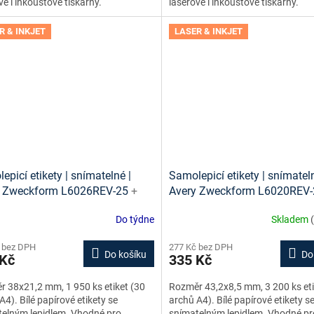
vé i inkoustové tiskárny.
laserové i inkoustové tiskárny.
R & INKJET
LASER & INKJET
epicí etikety | snímatelné |
Samolepicí etikety | snímateln
y Zweckform L6026REV-25
+
Avery Zweckform L6020REV
 etiket online + šablony ke
návrh etiket online + šablony
Do týdne
Skladem
ní zdarma
stažení zdarma
 bez DPH
277 Kč bez DPH
Do košíku
Do
 Kč
335 Kč
 38x21,2 mm, 1 950 ks etiket (30
Rozměr 43,2x8,5 mm, 3 200 ks eti
A4). Bílé papírové etikety se
archů A4). Bílé papírové etikety s
elným lepidlem. Vhodné pro
snímatelným lepidlem. Vhodné pr