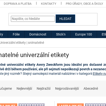
DOPRAVA A PLATBA
KONTAKTY
PRO ÚŘADY, OBCE A ŠKOLY
HLEDAT
ry
Fólie
Domácnost
Stick'n
Europe 100
Et
Univerzální etikety | snímatelné
atelné univerzální etikety
lné univerzální etikety Avery Zweckform jsou ideální pro dočasné zna
ivě drží během používání, ale při sejmutí nepoškozují povrch a nezanec
te jiný rozměr?
Stejný samolepicí materiál nabízíme i v kategorii 
Etikety n
učujeme
Nejlevnější
Nejdražší
Nejprodávanější
Abecedně
R & INKJET
LASER & INKJET