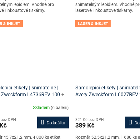
elným lepidlem. Vhodné pro
snímatelným lepidlem. Vhodné pr
vé i inkoustové tiskárny.
laserové i inkoustové tiskárny.
R & INKJET
LASER & INKJET
epicí etikety | snímatelné |
Samolepicí etikety | snímateln
y Zweckform L4736REV-100
+
Avery Zweckform L6027REV
 etiket online + šablony ke
návrh etiket online + šablony
Skladem
(6 balení)
ní zdarma
stažení zdarma
 bez DPH
321 Kč bez DPH
Do košíku
Do
 Kč
389 Kč
 45,7x21,2 mm, 4 800 ks etiket
Rozměr 52,5x21,2 mm, 1 680 ks et