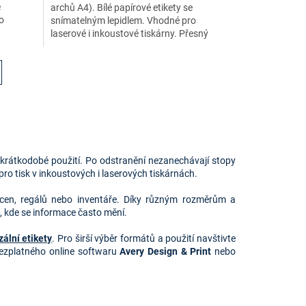
e
archů A4). Bílé papírové etikety se
o
snímatelným lepidlem. Vhodné pro
laserové i inkoustové tiskárny. Přesný
formát na diskety ZIP.
o krátkodobé použití. Po odstranění nezanechávají stopy
o tisk v inkoustových i laserových tiskárnách.
 cen, regálů nebo inventáře. Díky různým rozměrům a
, kde se informace často mění.
ální etikety
. Pro širší výběr formátů a použití navštivte
 bezplatného online softwaru
Avery Design & Print
nebo