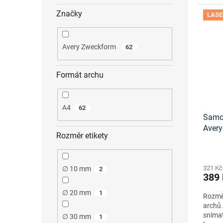
Značky
LASE
Avery Zweckform
62
Formát archu
A4
62
Samol
Aver
Rozměr etikety
návrh
staže
321 Kč
∅ 10 mm
2
389
∅ 20 mm
1
Rozměr
archů 
snímat
∅ 30 mm
1