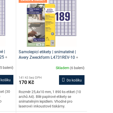
é |
Samolepicí etikety | snímatelné |
-25
+
Avery Zweckform L4731REV-10
+
 ke
návrh etiket online + šablony ke
(5 balení)
Skladem
(6 balení)
stažení zdarma
141 Kč bez DPH
 košíku
Do košíku
170 Kč
ket (30
Rozměr 25,4x10 mm, 1 890 ks etiket (10
e
archů A4). Bílé papírové etikety se
o
snímatelným lepidlem. Vhodné pro
laserové i inkoustové tiskárny.