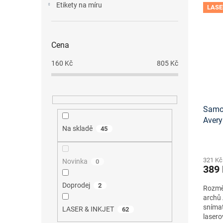
Etikety na míru
LASE
Cena
160
Kč
805
Kč
Samol
Aver
Na skladě
45
návrh
staže
321 Kč
Novinka
0
389
Doprodej
2
Rozměr
archů 
snímat
LASER & INKJET
62
lasero