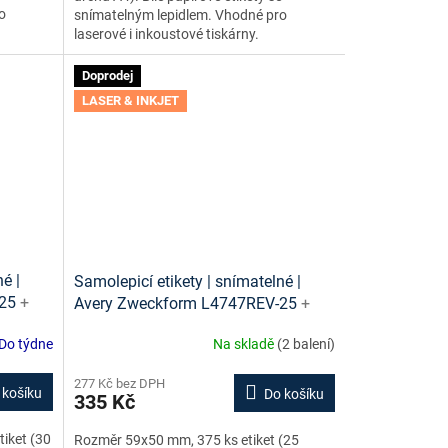
o
snímatelným lepidlem. Vhodné pro
laserové i inkoustové tiskárny.
Doprodej
LASER & INKJET
é |
Samolepicí etikety | snímatelné |
-25
+
Avery Zweckform L4747REV-25
+
 ke
návrh etiket online + šablony ke
Do týdne
Na skladě
(2 balení)
stažení zdarma
277 Kč bez DPH
 košíku
Do košíku
335 Kč
iket (30
Rozměr 59x50 mm, 375 ks etiket (25