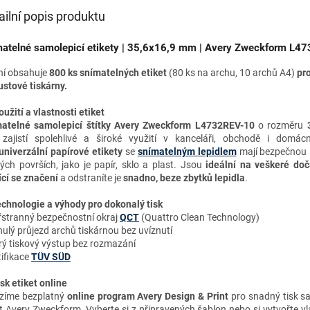
ailní popis produktu
atelné samolepicí etikety | 35,6x16,9 mm | Avery Zweckform L4
ní obsahuje
800 ks snímatelných etiket
(80 ks na archu, 10 archů A4)
pr
ustové tiskárny.
oužití a vlastnosti etiket
atelné samolepicí štítky Avery Zweckform L4732REV-10
o rozměru
m
zajistí spolehlivé a široké využití v kanceláři, obchodě i domácn
univerzální papírové etikety
se
snímatelným lepidlem
mají bezpečnou 
ých površích, jako je papír, sklo a plast. Jsou
ideální
na veškeré do
cí se značení
a odstraníte je
snadno, beze zbytků lepidla
.
chnologie a výhody
pro dokonalý tisk
řstranný bezpečnostní okraj
QCT
(Quattro Clean Technology)
ulý průjezd archů tiskárnou bez uvíznutí
rý tiskový výstup bez rozmazání
tifikace
TÜV SÜD
isk etiket online
zíme bezplatný
online program Avery Design & Print
pro snadný tisk s
et Avery Zweckform. Vyberte si z připravených šablon nebo si vytvořte vl