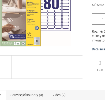
Můžeme d
Rozměr 3
etikety s
inkoustov
Detailní 
TISK
s
Související soubory (3)
Videa (2)