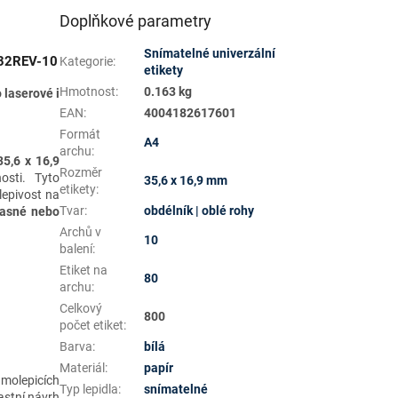
Doplňkové parametry
Snímatelné univerzální
732REV-10
Kategorie
:
etikety
Hmotnost
:
0.163 kg
o
laserové i
EAN
:
4004182617601
Formát
A4
archu
:
35,6 x 16,9
Rozměr
osti. Tyto
35,6 x 16,9 mm
etikety
:
lepivost na
Tvar
:
obdélník | oblé rohy
časné nebo
Archů v
10
balení
:
Etiket na
80
archu
:
Celkový
800
počet etiket
:
Barva
:
bílá
Materiál
:
papír
amolepicích
Typ lepidla
:
snímatelné
astní návrh