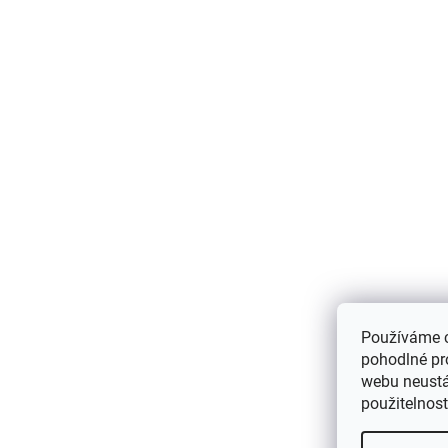
á
p
a
t
í
Používáme 
pohodlné pr
webu neustál
použitelnos