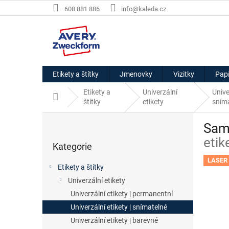
Přejít
608 881 886
info@kaleda.cz
na
obsah
Etikety a štítky
Jmenovky
Vizitky
Papí
Etikety a
Univerzální
Unive
Domů
štítky
etikety
sním
P
Samo
o
Přeskočit
s
etik
Kategorie
kategorie
t
r
LASER 
Etikety a štítky
a
Univerzální etikety
n
Univerzální etikety | permanentní
n
í
Univerzální etikety | snímatelné
p
Univerzální etikety | barevné