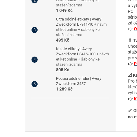
stažení zdarma
a vy
1 049 Kč
PC i
séri
Ultra odolné etikety | Avery
zálo
Zweckform L7911-10
+ návrh
👉
O
etiket online + šablony ke
stažení zdarma
495 Kč
📄 T
Chce
Kulaté etikety | Avery
staž
Zweckform L3416-100
+ návrh
pro 
etiket online + šablony ke
👉
P
stažení zdarma
805 Kč
📐 Ka
Počasí odolné fólie | Avery
Pro 
Zweckform 3487
kter
1 289 Kč
vytis
👉
K
✅
O
na e
Z