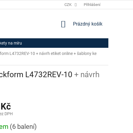
JAK NAKUPOVAT
HODNOCENÍ OBCHODU
CZK
Přihlášení
OBCHODNÍ PODM
NÁKUPNÍ
Prázdný košík
KOŠÍK
ikety na míru
eckform L4732REV-10
+ návrh etiket online + šablony ke
Zweckform L4732REV-10
+ návrh
 Kč
bez DPH
dem
(6 balení)