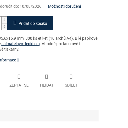
oručit do:
10/08/2026
Možnosti doručení
Přidat do košíku
5,6x16,9 mm, 800 ks etiket (10 archů A4).
Bílé papírové
e
snímatelným lepidlem
. Vhodné pro laserové i
é tiskárny.
informace
ZEPTAT SE
HLÍDAT
SDÍLET