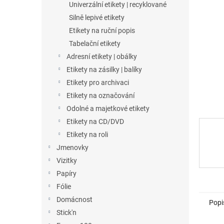
a
Univerzální etikety | recyklované
n
Silně lepivé etikety
e
Etikety na ruční popis
l
Tabelační etikety
Adresní etikety | obálky
Etikety na zásilky | balíky
Etikety pro archivaci
Etikety na označování
Odolné a majetkové etikety
Etikety na CD/DVD
Etikety na roli
Jmenovky
Vizitky
Papíry
Fólie
Domácnost
Popi
Stick'n