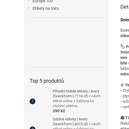
Europe 100
Det
Etikety na míru
Sním
Bale
inko
🏷️ P
Sním
m
bílé
běžn
mění
Top 5 produktů
⚙️
Te
-
čty
Přírodní hnědé etikety | Avery
-
plyn
Zweckform L7110-25
+ návrh
etiket online + šablony ke
-
ost
stažení zdarma
-
cer
390 Kč
🖨️ T
Odolné etikety | Avery
Nabí
Zweckform L6013-20
+ návrh
etik
etiket online + šablony ke