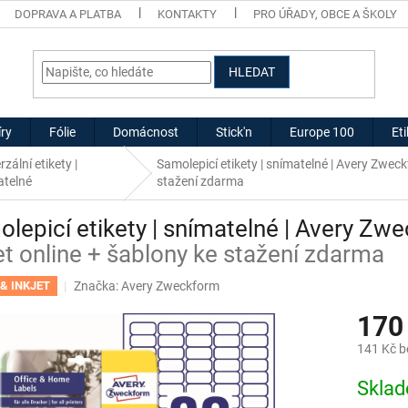
DOPRAVA A PLATBA
KONTAKTY
PRO ÚŘADY, OBCE A ŠKOLY
HLEDAT
ry
Fólie
Domácnost
Stick'n
Europe 100
Et
rzální etikety |
Samolepicí etikety | snímatelné | Avery Zw
atelné
stažení zdarma
lepicí etikety | snímatelné | Avery 
et online + šablony ke stažení zdarma
Značka:
Avery Zweckform
& INKJET
170
141 Kč 
Měrná
Skla
cena: