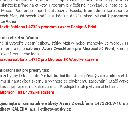
tiskněte je přímo na etikety. Program je v češtině, nevyžaduje instalaci a
 Macu. Podporuje import databází z Excelu, hromadnou koresponden
ových čísel, čárových kódů, QR kódů a další funkce.
Návod k program
žce
Videa
.
tevřít šablonu L4732 v programu Avery Design & Print
vorba etiket ve Wordu
te si vytvořit vlastní etikety, štítky, vizitky nebo jmenovky ve Wordu? 
ení připravené
šablony Avery Zweckform pro Microsoft® Word
, které 
vložení textu nebo loga.
rázdná šablona L4732 pro Microsoft® Word ke stažení
librační list pro přesný tisk
bezchybný tisk si stáhněte
kalibrační list
. Je to
přesný vzor archu s eti
ému si nastavíte tiskárnu a vyhnete se chybnému zarovnání. Stačí vytvo
knout jej nejprve na kalibrační list. Předejdete tak plýtvání etiketami.
alibrační list L4732 ke stažení
bjednejte si snímatelné etikety Avery Zweckform L4732REV-10 u s
tikety KALEDA, a.s. | etikety-stitky.cz