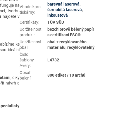
barevná laserová
,
 funguje na
Vhodné pro
černobílá laserová
,
ci, tvorbu
tiskárny
:
inkoustová
u
najdete v
Certifikáty
:
TÜV SÜD
Udržitelnost
bezchlorově bělený papír
produkt
:
s certifikací FSC®
Udržitelnost
obal z recyklovaného
Nabízíme ke
obal
:
materiálu, recyklovatelný
jsou ideální
Číslo
šablony
L4732
Avery
:
Obsah
800 etiket / 10 archů
ketami
, díky
balení
:
řit návrh a
pecialisty