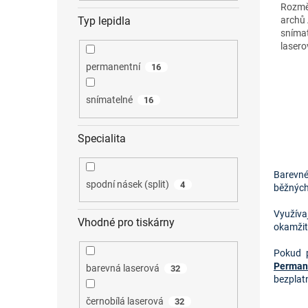
Rozměr
archů 
Typ lepidla
snímat
lasero
permanentní
16
snímatelné
16
Specialita
Barevné 
spodní násek (split)
4
běžných 
Využíva
Vhodné pro tiskárny
okamžité
Pokud p
Permane
barevná laserová
32
bezplat
černobílá laserová
32