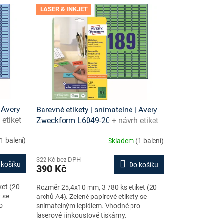
LASER & INKJET
 Avery
Barevné etikety | snímatelné | Avery
 etiket
Zweckform L6049-20
+ návrh etiket
zdarma
online + šablony ke stažení zdarma
(1 balení)
Skladem
(1 balení)
322 Kč bez DPH
 košíku
Do košíku
390 Kč
ket (20
Rozměr 25,4x10 mm, 3 780 ks etiket (20
y se
archů A4). Zelené papírové etikety se
o
snímatelným lepidlem. Vhodné pro
laserové i inkoustové tiskárny.