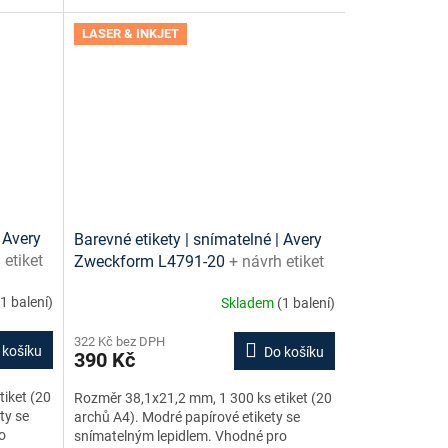
LASER & INKJET
 Avery
Barevné etikety | snímatelné | Avery
 etiket
Zweckform L4791-20
+ návrh etiket
zdarma
online + šablony ke stažení zdarma
(1 balení)
Skladem
(1 balení)
322 Kč bez DPH
 košíku
Do košíku
390 Kč
iket (20
Rozměr 38,1x21,2 mm, 1 300 ks etiket (20
ty se
archů A4). Modré papírové etikety se
o
snímatelným lepidlem. Vhodné pro