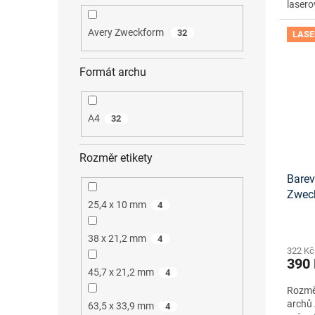
lasero
Avery Zweckform
32
LASE
Formát archu
A4
32
Rozměr etikety
Barev
Zwec
25,4 x 10 mm
4
onlin
38 x 21,2 mm
4
322 Kč
390
45,7 x 21,2 mm
4
Rozměr
archů 
63,5 x 33,9 mm
4