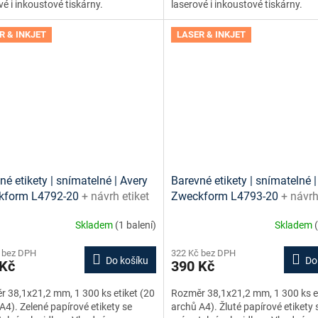
vé i inkoustové tiskárny.
laserové i inkoustové tiskárny.
R & INKJET
LASER & INKJET
né etikety | snímatelné | Avery
Barevné etikety | snímatelné |
kform L4792-20
+ návrh etiket
Zweckform L4793-20
+ návrh
e + šablony ke stažení zdarma
online + šablony ke stažení 
Skladem
(1 balení)
Skladem
 bez DPH
322 Kč bez DPH
Do košíku
Do
 Kč
390 Kč
 38,1x21,2 mm, 1 300 ks etiket (20
Rozměr 38,1x21,2 mm, 1 300 ks et
A4). Zelené papírové etikety se
archů A4). Žluté papírové etikety 