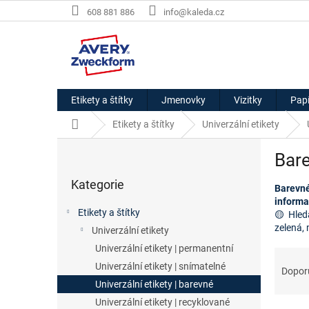
Přejít
608 881 886
info@kaleda.cz
na
obsah
Etikety a štítky
Jmenovky
Vizitky
Papí
Domů
Etikety a štítky
Univerzální etikety
P
Bare
o
Přeskočit
s
Kategorie
kategorie
Barevné 
t
informac
r
Etikety a štítky
🟡 Hled
a
zelená,
Univerzální etikety
n
Univerzální etikety | permanentní
n
Ř
í
Univerzální etikety | snímatelné
a
Dopor
p
z
Univerzální etikety | barevné
a
e
Univerzální etikety | recyklované