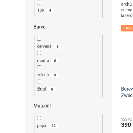
archů 
snímat
189
4
lasero
Barva
LASE
červená
8
modrá
8
zelená
8
Barev
žlutá
8
Zwec
onlin
Materiál
322 Kč
390
papír
32