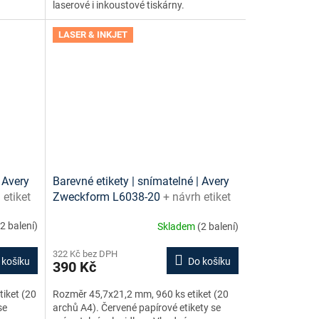
laserové i inkoustové tiskárny.
LASER & INKJET
 Avery
Barevné etikety | snímatelné | Avery
 etiket
Zweckform L6038-20
+ návrh etiket
zdarma
online + šablony ke stažení zdarma
(2 balení)
Skladem
(2 balení)
322 Kč bez DPH
 košíku
Do košíku
390 Kč
iket (20
Rozměr 45,7x21,2 mm, 960 ks etiket (20
se
archů A4). Červené papírové etikety se