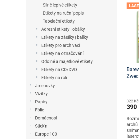
n
V
n
Silně lepivé etikety
LASE
e
ý
í
Etikety na ruční popis
l
p
p
Tabelační etikety
i
r
s
o
Adresní etikety | obálky
p
d
Etikety na zásilky | balíky
r
u
Etikety pro archivaci
o
k
Etikety na označování
d
t
Odolné a majetkové etikety
u
ů
Barev
k
Etikety na CD/DVD
Zwec
t
Etikety na roli
onlin
ů
Jmenovky
Vizitky
322 Kč
Papíry
390
Fólie
Domácnost
Rozměr
archů 
Stick'n
snímat
Europe 100
lasero