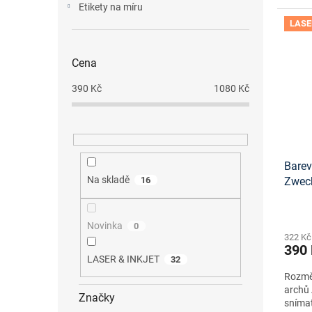
Etikety na míru
LASE
Cena
390
Kč
1080
Kč
Barev
Na skladě
16
Zwec
onlin
Novinka
0
322 Kč
390
LASER & INKJET
32
Rozměr
archů 
Značky
snímat