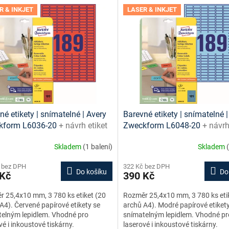
R & INKJET
LASER & INKJET
né etikety | snímatelné | Avery
Barevné etikety | snímatelné |
kform L6036-20
+ návrh etiket
Zweckform L6048-20
+ návrh
e + šablony ke stažení zdarma
online + šablony ke stažení 
Skladem
(1 balení)
Skladem
 bez DPH
322 Kč bez DPH
Do košíku
Do
 Kč
390 Kč
 25,4x10 mm, 3 780 ks etiket (20
Rozměr 25,4x10 mm, 3 780 ks eti
A4). Červené papírové etikety se
archů A4). Modré papírové etiket
elným lepidlem. Vhodné pro
snímatelným lepidlem. Vhodné pr
vé i inkoustové tiskárny.
laserové i inkoustové tiskárny.