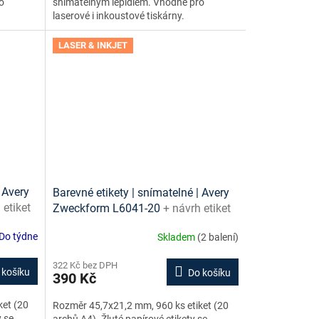
o
snímatelným lepidlem. Vhodné pro
laserové i inkoustové tiskárny.
LASER & INKJET
 Avery
Barevné etikety | snímatelné | Avery
 etiket
Zweckform L6041-20
+ návrh etiket
zdarma
online + šablony ke stažení zdarma
Do týdne
Skladem
(2 balení)
322 Kč bez DPH
 košíku
Do košíku
390 Kč
ket (20
Rozměr 45,7x21,2 mm, 960 ks etiket (20
y se
archů A4). Žluté papírové etikety se