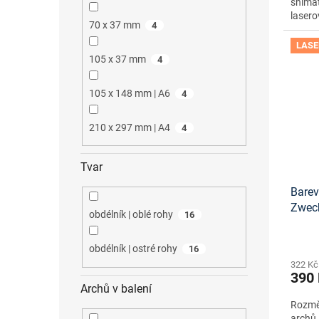
snímat
lasero
70 x 37 mm
4
LASE
105 x 37 mm
4
105 x 148 mm | A6
4
210 x 297 mm | A4
4
Tvar
Barev
Zwec
obdélník | oblé rohy
16
onlin
obdélník | ostré rohy
16
322 Kč
390
Archů v balení
Rozměr
archů 