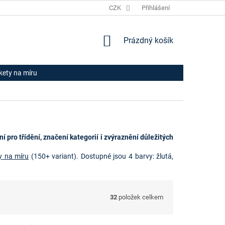
JAK NAKUPOVAT
HODNOCENÍ OBCHODU
CZK
Přihlášení
OBCHODNÍ PODM
NÁKUPNÍ
Prázdný košík
KOŠÍK
ikety na míru
ní pro třídění, značení kategorií i zvýraznění důležitých
ty na míru
(150+ variant). Dostupné jsou 4 barvy: žlutá,
32
položek celkem