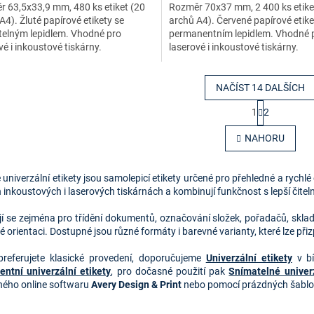
 63,5x33,9 mm, 480 ks etiket (20
Rozměr 70x37 mm, 2 400 ks etike
A4). Žluté papírové etikety se
archů A4). Červené papírové etike
elným lepidlem. Vhodné pro
permanentním lepidlem. Vhodné 
vé i inkoustové tiskárny.
laserové i inkoustové tiskárny.
NAČÍST 14 DALŠÍCH
S
1
2
t
O
r
v
NAHORU
á
l
n
á
k
d
o
univerzální etikety jsou samolepicí etikety určené pro přehledné a rychl
a
v
inkoustových i laserových tiskárnách a kombinují funkčnost s lepší čiteln
c
á
í
n
jí se zejména pro třídění dokumentů, označování složek, pořadačů, skl
p
í
 orientaci. Dostupné jsou různé formáty i barevné varianty, které lze p
r
v
referujete klasické provedení, doporučujeme
Univerzální etikety
v bí
k
ntní univerzální etikety
, pro dočasné použití pak
Snímatelné univerz
y
ného online softwaru
Avery Design & Print
nebo pomocí prázdných šablon
v
ý