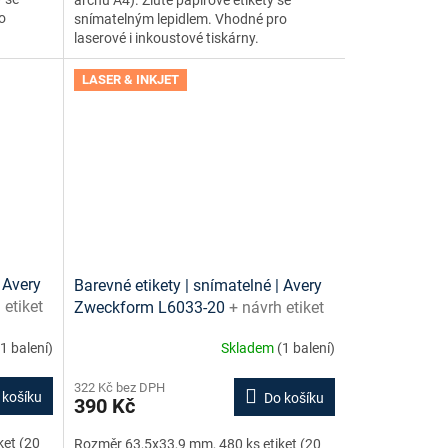
o
snímatelným lepidlem. Vhodné pro
laserové i inkoustové tiskárny.
LASER & INKJET
 Avery
Barevné etikety | snímatelné | Avery
 etiket
Zweckform L6033-20
+ návrh etiket
zdarma
online + šablony ke stažení zdarma
(1 balení)
Skladem
(1 balení)
322 Kč bez DPH
 košíku
Do košíku
390 Kč
ket (20
Rozměr 63,5x33,9 mm, 480 ks etiket (20