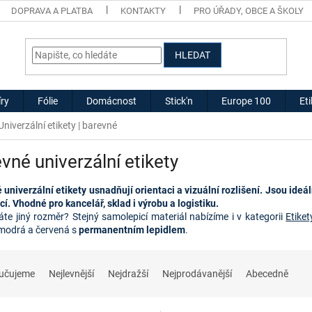
DOPRAVA A PLATBA
KONTAKTY
PRO ÚŘADY, OBCE A ŠKOLY
HLEDAT
ry
Fólie
Domácnost
Stick'n
Europe 100
Et
Univerzální etikety | barevné
vné univerzální etikety
univerzální etikety usnadňují orientaci a vizuální rozlišení. Jsou ideál
í. Vhodné pro kancelář, sklad i výrobu a logistiku.
áte jiný rozměr? Stejný samolepicí materiál nabízíme i v kategorii
Etike
 modrá a červená s
permanentním lepidlem
.
učujeme
Nejlevnější
Nejdražší
Nejprodávanější
Abecedně