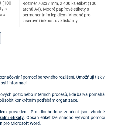
t (100
Rozměr 70x37 mm, 2 400 ks etiket (100
ty s
archů A4). Modré papírové etikety s
pro
permanentním lepidlem. Vhodné pro
laserové i inkoustové tiskárny.
é označování pomocí barevného rozlišení. Umožňují tisk v
ostí informací.
adových pozic nebo interních procesů, kde barva pomáhá
řizpůsobit konkrétním potřebám organizace.
lém provedení. Pro dlouhodobé značení jsou vhodné
ální etikety
. Obsah etiket lze snadno vytvořit pomocí
 pro Microsoft Word.