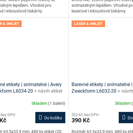
elným lepidlem. Vhodné pro
snímatelným lepidlem. Vhodné pr
vé i inkoustové tiskárny.
laserové i inkoustové tiskárny.
R & INKJET
LASER & INKJET
né etikety | snímatelné | Avery
Barevné etikety | snímatelné |
kform L6034-20
+ návrh etiket
Zweckform L6032-20
+ návrh
e + šablony ke stažení zdarma
online + šablony ke stažení 
Skladem
(1 balení)
Skladem
 bez DPH
322 Kč bez DPH
Do košíku
Do
 Kč
390 Kč
 63,5x33,9 mm, 480 ks etiket (20
Rozměr 63,5x33,9 mm, 480 ks eti