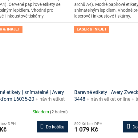
A4). Červené papírové etikety se
archů A4). Modré papírové etiket
elným lepidlem. Vhodné pro
snímatelným lepidlem. Vhodné pr
vé i inkoustové tiskárny.
laserové i inkoustové tiskárny.
R & INKJET
LASER & INKJET
né etikety | snímatelné | Avery
Barevné etikety | Avery Zwec
kform L6035-20
+ návrh etiket
3448
+ návrh etiket online + 
e + šablony ke stažení zdarma
ke stažení zdarma
Skladem
(2 balení)
 bez DPH
892 Kč bez DPH
Do košíku
Do
 Kč
1 079 Kč