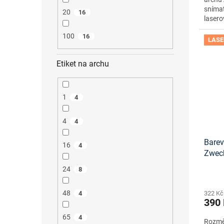
snímat
20
16
lasero
100
16
LASE
Etiket na archu
1
4
4
4
Barev
16
4
Zwec
onlin
24
8
48
322 Kč
4
390
65
4
Rozměr