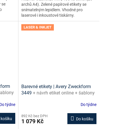
y se
archů A4). Zelené papírové etikety se
o
snímatelným lepidlem. Vhodné pro
laserové i inkoustové tiskárny.
LASER & INKJET
kform
Barevné etikety | Avery Zweckform
šablony
3449
+ návrh etiket online + šablony
ke stažení zdarma
Do týdne
Do týdne
892 Kč bez DPH
 košíku
Do košíku
1 079 Kč