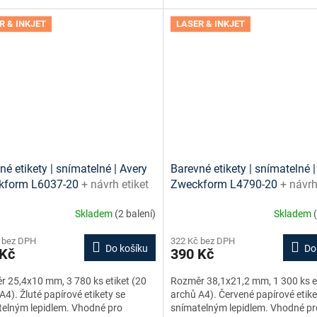
R & INKJET
LASER & INKJET
né etikety | snímatelné | Avery
Barevné etikety | snímatelné |
kform L6037-20
+ návrh etiket
Zweckform L4790-20
+ návrh
e + šablony ke stažení zdarma
online + šablony ke stažení 
Skladem
(2 balení)
Skladem
 bez DPH
322 Kč bez DPH
Do košíku
Do
 Kč
390 Kč
 25,4x10 mm, 3 780 ks etiket (20
Rozměr 38,1x21,2 mm, 1 300 ks et
A4). Žluté papírové etikety se
archů A4). Červené papírové etike
elným lepidlem. Vhodné pro
snímatelným lepidlem. Vhodné pr