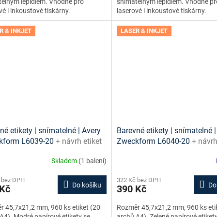
elným lepidlem. Vhodné pro
snímatelným lepidlem. Vhodné pr
vé i inkoustové tiskárny.
laserové i inkoustové tiskárny.
R & INKJET
LASER & INKJET
né etikety | snímatelné | Avery
Barevné etikety | snímatelné |
kform L6039-20
+ návrh etiket
Zweckform L6040-20
+ návrh
e + šablony ke stažení zdarma
online + šablony ke stažení 
Skladem
(1 balení)
 bez DPH
322 Kč bez DPH
Do košíku
Do
 Kč
390 Kč
 45,7x21,2 mm, 960 ks etiket (20
Rozměr 45,7x21,2 mm, 960 ks eti
A4). Modré papírové etikety se
archů A4). Zelené papírové etiket