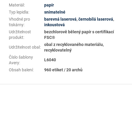
Materiál
:
papír
Typ lepidla
:
snímatelné
Vhodné pro
barevná laserová
,
černobílá laserová
,
tiskárny
:
inkoustová
Udržitelnost
bezchlorově bělený papír s certifikací
produkt
:
FSC®
obal z recyklovaného materiálu,
Udržitelnost obal
:
recyklovatelný
Číslo šablony
L6040
Avery
:
Obsah balení
:
960 etiket / 20 archů
Z
á
p
a
t
í