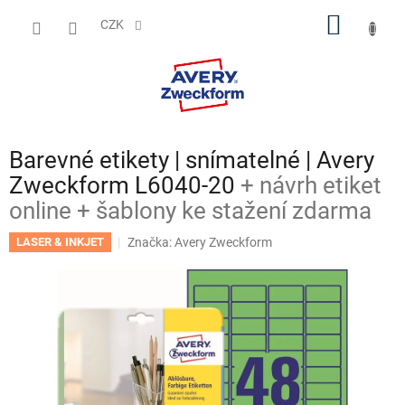
Přejít
NÁKUP
na
CZK
obsah
KOŠÍK
Barevné etikety | snímatelné | Avery
Zweckform L6040-20
+ návrh etiket
online + šablony ke stažení zdarma
Značka:
Avery Zweckform
LASER & INKJET