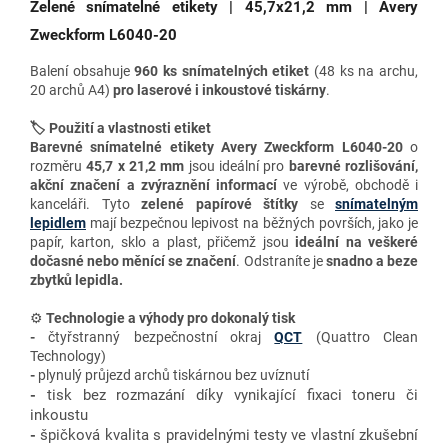
Zelené snímatelné etikety | 45,7x21,2 mm | Avery
Zweckform L6040-20
Balení obsahuje
960 ks snímatelných etiket
(48 ks na archu,
20 archů A4)
pro
laserové i inkoustové tiskárny
.
🏷️ Použití a vlastnosti etiket
Barevné snímatelné etikety Avery Zweckform L6040-20
o
rozměru
45,7 x 21,2 mm
jsou ideální pro
barevné rozlišování,
akční značení a zvýraznění informací
ve výrobě, obchodě i
kanceláři. Tyto
zelené papírové štítky
se
snímatelným
lepidlem
mají bezpečnou lepivost na běžných površích, jako je
papír, karton, sklo a plast, přičemž jsou
ideální
na veškeré
dočasné nebo měnící se značení
. Odstraníte je
snadno a beze
zbytků lepidla.
⚙️
Technologie a výhody
pro dokonalý tisk
-
čtyřstranný bezpečnostní okraj
QCT
(Quattro Clean
Technology)
-
plynulý průjezd archů tiskárnou bez uvíznutí
-
tisk bez rozmazání
díky vynikající fixaci toneru či
inkoustu
-
špičková kvalita s pravidelnými testy ve vlastní zkušební