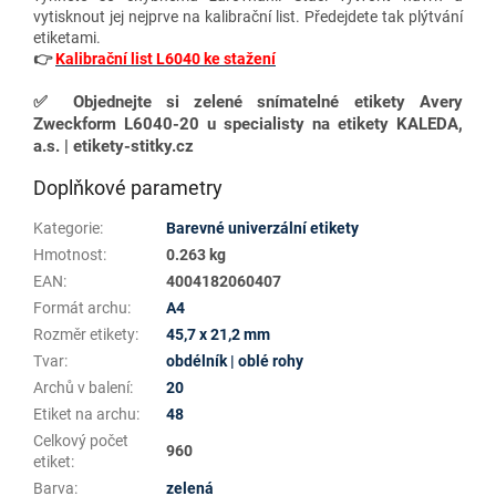
vytisknout jej nejprve na kalibrační list. Předejdete tak plýtvání
etiketami.
👉
Kalibrační list L6040 ke stažení
✅
Objednejte si zelené snímatelné etikety Avery
Zweckform L6040-20 u specialisty na etikety KALEDA,
a.s. | etikety-stitky.cz
Doplňkové parametry
Kategorie
:
Barevné univerzální etikety
Hmotnost
:
0.263 kg
EAN
:
4004182060407
Formát archu
:
A4
Rozměr etikety
:
45,7 x 21,2 mm
Tvar
:
obdélník | oblé rohy
Archů v balení
:
20
Etiket na archu
:
48
Celkový počet
960
etiket
:
Barva
:
zelená