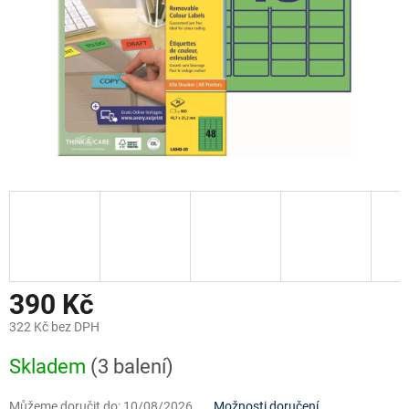
390 Kč
322 Kč bez DPH
Měrná
Skladem
(3 balení)
cena:
Můžeme doručit do:
10/08/2026
Možnosti doručení