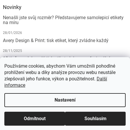
Novinky
Nenašli jste svůj rozměr? Představujeme samolepicí etikety
na míru
28/01/2026
Avery Design & Print: tisk etiket, který zvládne každý
28/11/2025
10 tipů pro dokonalý tisk etiket: Jak na profesionální
výsledek bez starostí
Používáme cookies, abychom Vám umožnili pohodlné
prohlížení webu a díky analýze provozu webu neustále
19/07/2025
zlepšovali jeho funkce, výkon a použitelnost.
Další
informace
Vytvořil Shoptet
Nastavení
Copyright 2026
KALEDA, a.s. | etikety-stitky.cz
. Všechna práva
Odmítnout
Souhlasím
vyhrazena.