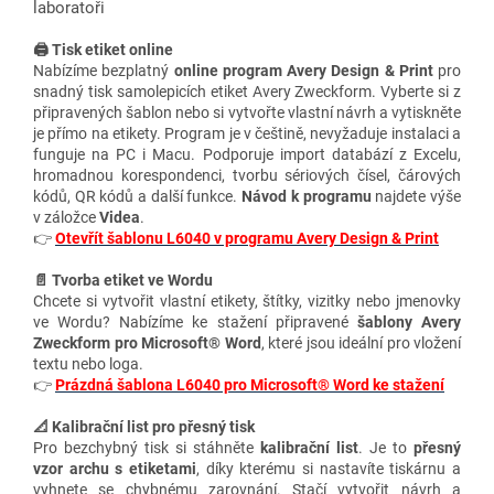
laboratoři
🖨️ Tisk etiket online
Nabízíme bezplatný
online program Avery Design & Print
pro
snadný tisk samolepicích etiket Avery Zweckform. Vyberte si z
připravených šablon nebo si vytvořte vlastní návrh a vytiskněte
je přímo na etikety. Program je v češtině, nevyžaduje instalaci a
funguje na PC i Macu. Podporuje import databází z Excelu,
hromadnou korespondenci, tvorbu sériových čísel, čárových
kódů, QR kódů a další funkce.
Návod k programu
najdete výše
v záložce
Videa
.
👉
Otevřít šablonu L6040 v programu Avery Design & Print
📄 Tvorba etiket ve Wordu
Chcete si vytvořit vlastní etikety, štítky, vizitky nebo jmenovky
ve Wordu? Nabízíme ke stažení připravené
šablony Avery
Zweckform pro Microsoft® Word
, které jsou ideální pro vložení
textu nebo loga.
👉
Prázdná šablona L6040 pro Microsoft® Word ke stažení
📐 Kalibrační list pro přesný tisk
Pro bezchybný tisk si stáhněte
kalibrační list
. Je to
přesný
vzor archu s etiketami
, díky kterému si nastavíte tiskárnu a
vyhnete se chybnému zarovnání. Stačí vytvořit návrh a