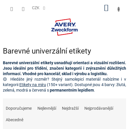
Přejít
NÁKUP
na
CZK
obsah
KOŠÍK
Barevné univerzální etikety
Barevné univerzální etikety usnadňují orientaci a vizuální rozlišení.
Jsou ideální pro třídění, značení kategorií i zvýraznění důležitých
informací. Vhodné pro kancelář, sklad i výrobu a logistiku.
🟡 Hledáte jiný rozměr? Stejný samolepicí materiál nabízíme i v
kategorii
Etikety na míru
(150+ variant). Dostupné jsou 4 barvy: žlutá,
zelená, modrá a červená s
permanentním lepidlem
.
Ř
a
Doporučujeme
Nejlevnější
Nejdražší
Nejprodávanější
z
e
Abecedně
n