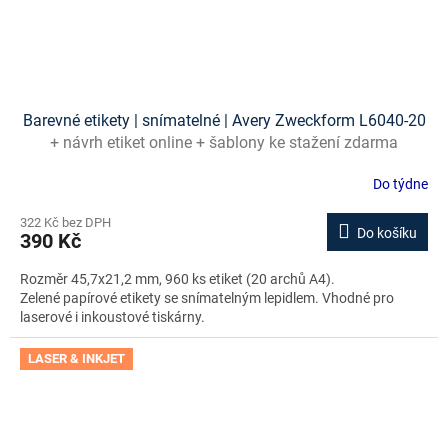
Barevné etikety | snímatelné | Avery Zweckform L6040-20
+ návrh etiket online + šablony ke stažení zdarma
Do týdne
322 Kč bez DPH
Do košíku
390 Kč
Rozměr 45,7x21,2 mm, 960 ks etiket (20 archů A4).
Zelené papírové etikety se snímatelným lepidlem. Vhodné pro
laserové i inkoustové tiskárny.
LASER & INKJET