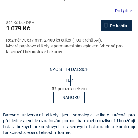
Do týdne
892 Kč bez DPH
Do košíku
1 079 Kč
Rozměr 70x37 mm, 2 400 ks etiket (100 archů A4).
Modré papírové etikety s permanentním lepidlem. Vhodné pro
laserové i inkoustové tiskárny.
NAČÍST 14 DALŠÍCH
S
1
2
t
O
r
32
položek celkem
v
á
l
NAHORU
n
á
k
o
d
v
a
Barevné univerzální etikety jsou samolepicí etikety určené pro
á
c
přehledné a rychlé označování pomocí barevného rozlišení. Umožňují
n
í
tisk v běžných inkoustových i laserových tiskárnách a kombinují
í
p
funkčnost s lepší čitelností informací.