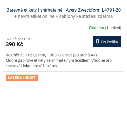
Barevné etikety | snímatelné | Avery Zweckform L4791-20
+ návrh etiket online + šablony ke stažení zdarma
Skladem
(1 balení)
322 Kč bez DPH
Do košíku
390 Kč
Rozměr 38,1x21,2 mm, 1 300 ks etiket (20 archů A4).
Modré papírové etikety se snímatelným lepidlem. Vhodné pro
laserové i inkoustové tiskárny.
LASER & INKJET