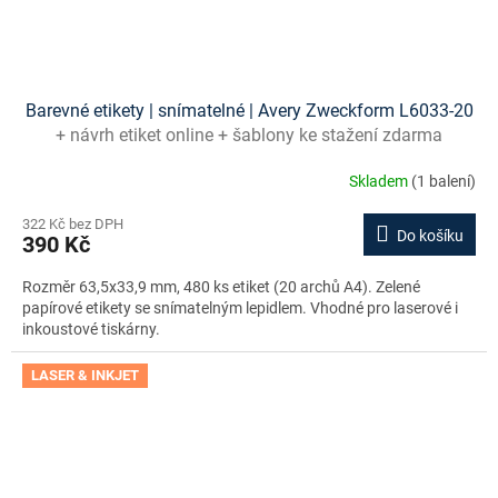
Barevné etikety | snímatelné | Avery Zweckform L6033-20
+ návrh etiket online + šablony ke stažení zdarma
Skladem
(1 balení)
322 Kč bez DPH
Do košíku
390 Kč
Rozměr 63,5x33,9 mm, 480 ks etiket (20 archů A4). Zelené
papírové etikety se snímatelným lepidlem. Vhodné pro laserové i
inkoustové tiskárny.
LASER & INKJET