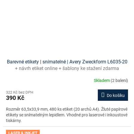
Barevné etikety | snímatelné | Avery Zweckform L6035-20
+ návrh etiket online + šablony ke stažení zdarma
Skladem
(2 balení)
322 Kč bez DPH
Do košíku
390 Kč
Rozměr 63,5x33,9 mm, 480 ks etiket (20 archů A4). Žluté papírové
etikety se snímatelným lepidlem. Vhodné pro laserové i inkoustové
tiskárny.
LASER & INKJET