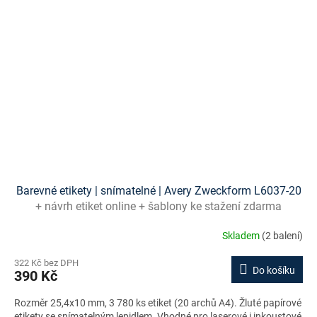
Barevné etikety | snímatelné | Avery Zweckform L6037-20
+ návrh etiket online + šablony ke stažení zdarma
Skladem
(2 balení)
322 Kč bez DPH
Do košíku
390 Kč
Rozměr 25,4x10 mm, 3 780 ks etiket (20 archů A4). Žluté papírové
etikety se snímatelným lepidlem. Vhodné pro laserové i inkoustové