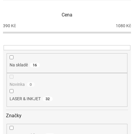
í
p
Cena
r
o
390
Kč
1080
Kč
d
u
k
t
ů
Na skladě
16
Novinka
0
LASER & INKJET
32
Značky