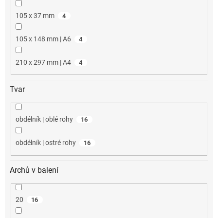
105 x 37 mm
4
105 x 148 mm | A6
4
210 x 297 mm | A4
4
Tvar
obdélník | oblé rohy
16
obdélník | ostré rohy
16
Archů v balení
20
16