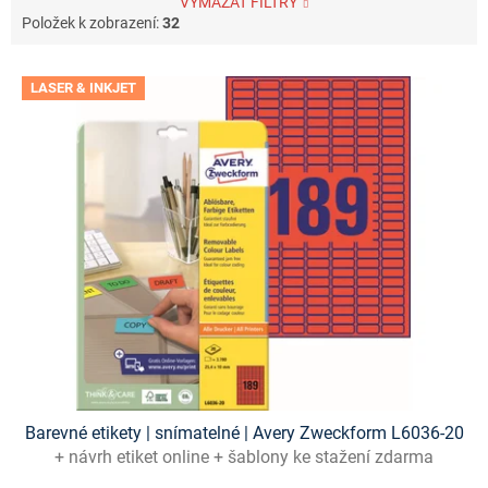
VYMAZAT FILTRY
Položek k zobrazení:
32
V
LASER & INKJET
ý
p
i
s
p
r
o
d
u
k
t
ů
Barevné etikety | snímatelné | Avery Zweckform L6036-20
+ návrh etiket online + šablony ke stažení zdarma