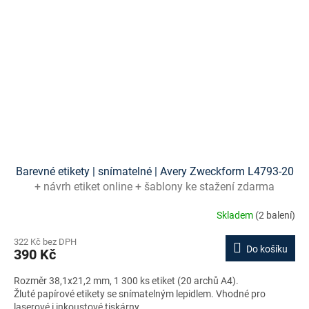
Barevné etikety | snímatelné | Avery Zweckform L4793-20
+ návrh etiket online + šablony ke stažení zdarma
Skladem
(2 balení)
322 Kč bez DPH
Do košíku
390 Kč
Rozměr 38,1x21,2 mm, 1 300 ks etiket (20 archů A4).
Žluté papírové etikety se snímatelným lepidlem. Vhodné pro
laserové i inkoustové tiskárny.