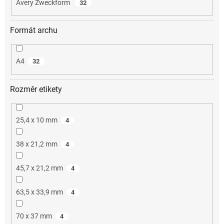
Avery Zweckform
32
Formát archu
A4
32
Rozměr etikety
25,4 x 10 mm
4
38 x 21,2 mm
4
45,7 x 21,2 mm
4
63,5 x 33,9 mm
4
70 x 37 mm
4