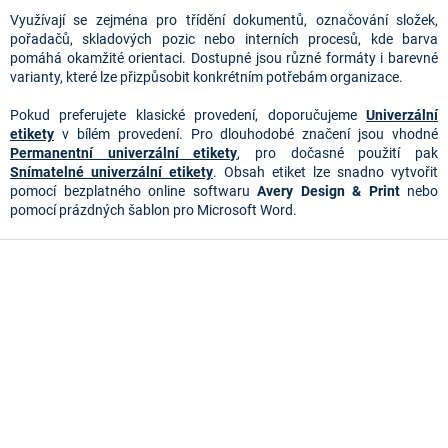
r
v
Využívají se zejména pro třídění dokumentů, označování složek,
k
pořadačů, skladových pozic nebo interních procesů, kde barva
y
pomáhá okamžité orientaci. Dostupné jsou různé formáty i barevné
v
varianty, které lze přizpůsobit konkrétním potřebám organizace.
ý
p
Pokud preferujete klasické provedení, doporučujeme
Univerzální
i
etikety
v bílém provedení. Pro dlouhodobé značení jsou vhodné
s
Permanentní univerzální etikety
, pro dočasné použití pak
u
Snímatelné univerzální etikety
. Obsah etiket lze snadno vytvořit
pomocí bezplatného online softwaru
Avery Design & Print
nebo
pomocí prázdných šablon pro Microsoft Word.
Z
á
p
a
t
í