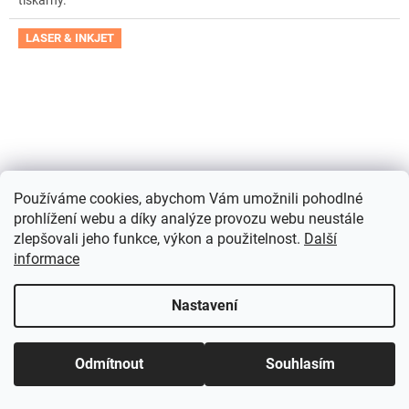
tiskárny.
LASER & INKJET
Používáme cookies, abychom Vám umožnili pohodlné
prohlížení webu a díky analýze provozu webu neustále
zlepšovali jeho funkce, výkon a použitelnost.
Další
informace
Nastavení
Samolepicí etikety | snímatelné | Avery Zweckform
L4736REV-65
+ návrh etiket online + šablony ke stažení
Odmítnout
Souhlasím
zdarma
Do týdne