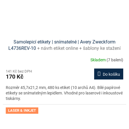
Samolepicí etikety | snímatelné | Avery Zweckform
L4736REV-10
+ návrh etiket online + šablony ke stažení
zdarma
Skladem
(7 balení)
141 Kč bez DPH
Do košíku
170 Kč
Rozměr 45,7x21,2 mm, 480 ks etiket (10 archů A4). Bílé papírové
etikety se snímatelným lepidlem. Vhodné pro laserové i inkoustové
tiskárny.
LASER & INKJET