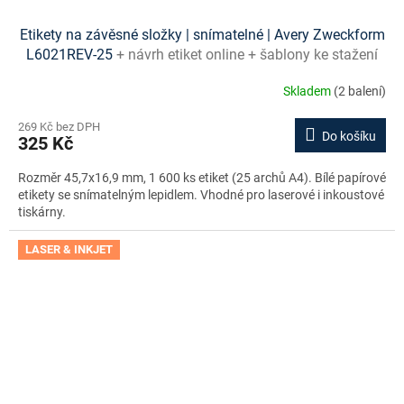
Etikety na závěsné složky | snímatelné | Avery Zweckform
L6021REV-25
+ návrh etiket online + šablony ke stažení
zdarma
Skladem
(2 balení)
269 Kč bez DPH
Do košíku
325 Kč
Rozměr 45,7x16,9 mm, 1 600 ks etiket (25 archů A4). Bílé papírové
etikety se snímatelným lepidlem. Vhodné pro laserové i inkoustové
tiskárny.
LASER & INKJET