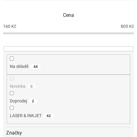
í
p
Cena
r
o
160
Kč
805
Kč
d
u
k
t
ů
Na skladě
44
Novinka
0
Doprodej
2
LASER & INKJET
62
Značky