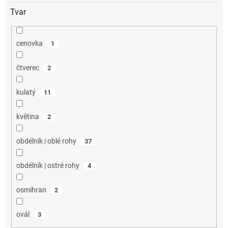
Tvar
cenovka
1
čtverec
2
kulatý
11
květina
2
obdélník | oblé rohy
37
obdélník | ostré rohy
4
osmihran
2
ovál
3