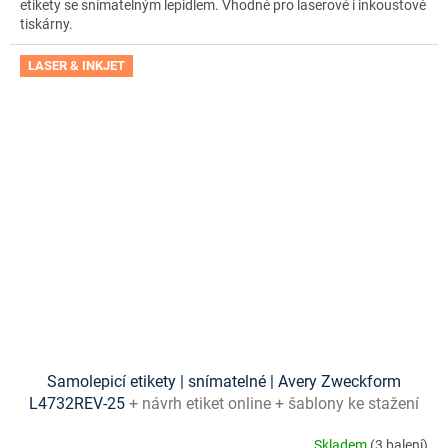
etikety se snímatelným lepidlem. Vhodné pro laserové i inkoustové
tiskárny.
LASER & INKJET
Samolepicí etikety | snímatelné | Avery Zweckform
L4732REV-25
+ návrh etiket online + šablony ke stažení
zdarma
Skladem
(3 balení)