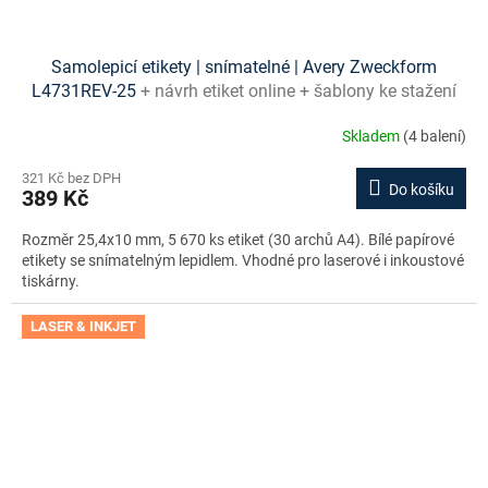
Samolepicí etikety | snímatelné | Avery Zweckform
L4731REV-25
+ návrh etiket online + šablony ke stažení
zdarma
Skladem
(4 balení)
321 Kč bez DPH
Do košíku
389 Kč
Rozměr 25,4x10 mm, 5 670 ks etiket (30 archů A4). Bílé papírové
etikety se snímatelným lepidlem. Vhodné pro laserové i inkoustové
tiskárny.
LASER & INKJET