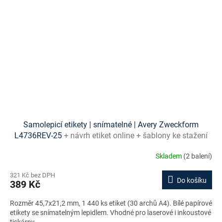
Samolepicí etikety | snímatelné | Avery Zweckform
L4736REV-25
+ návrh etiket online + šablony ke stažení
zdarma
Skladem
(2 balení)
321 Kč bez DPH
Do košíku
389 Kč
Rozměr 45,7x21,2 mm, 1 440 ks etiket (30 archů A4). Bílé papírové
etikety se snímatelným lepidlem. Vhodné pro laserové i inkoustové