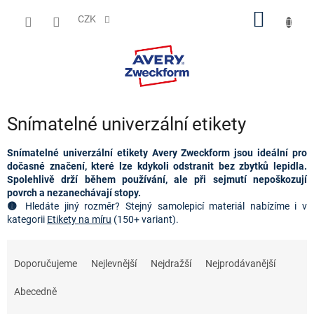
Přejít
NÁKUP
na
CZK
obsah
KOŠÍK
Snímatelné univerzální etikety
Snímatelné univerzální etikety Avery Zweckform jsou ideální pro
dočasné značení, které lze kdykoli odstranit bez zbytků lepidla.
Spolehlivě drží během používání, ale při sejmutí nepoškozují
povrch a nezanechávají stopy.
🟡
Hledáte jiný rozměr?
Stejný samolepicí materiál nabízíme i v 
kategorii 
Etikety na míru
(150+ variant).
Ř
a
Doporučujeme
Nejlevnější
Nejdražší
Nejprodávanější
z
e
Abecedně
n