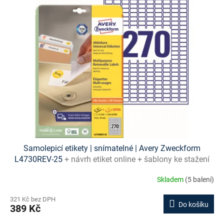
Samolepicí etikety | snímatelné | Avery Zweckform
L4730REV-25
+ návrh etiket online + šablony ke stažení
zdarma
Skladem
(5 balení)
321 Kč bez DPH
Do košíku
389 Kč