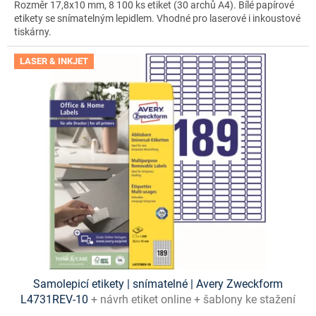
Rozměr 17,8x10 mm, 8 100 ks etiket (30 archů A4). Bílé papírové
etikety se snímatelným lepidlem. Vhodné pro laserové i inkoustové
tiskárny.
LASER & INKJET
Samolepicí etikety | snímatelné | Avery Zweckform
L4731REV-10
+ návrh etiket online + šablony ke stažení
zdarma