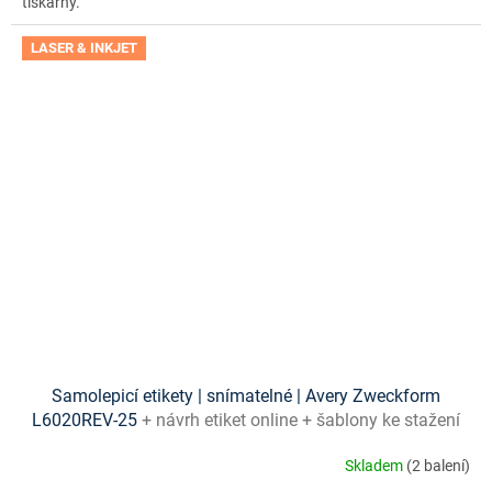
tiskárny.
LASER & INKJET
Samolepicí etikety | snímatelné | Avery Zweckform
L6020REV-25
+ návrh etiket online + šablony ke stažení
zdarma
Skladem
(2 balení)