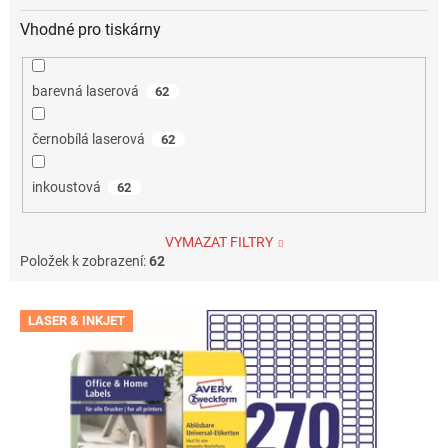
Vhodné pro tiskárny
barevná laserová
62
černobílá laserová
62
inkoustová
62
VYMAZAT FILTRY
Položek k zobrazení:
62
V
LASER & INKJET
ý
p
i
s
p
r