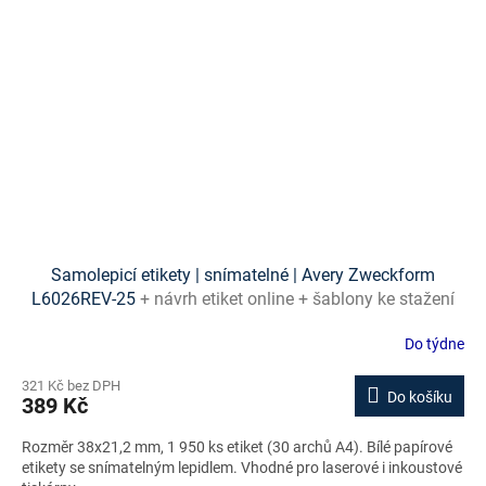
Samolepicí etikety | snímatelné | Avery Zweckform
L6026REV-25
+ návrh etiket online + šablony ke stažení
zdarma
Do týdne
321 Kč bez DPH
Do košíku
389 Kč
Rozměr 38x21,2 mm, 1 950 ks etiket (30 archů A4). Bílé papírové
etikety se snímatelným lepidlem. Vhodné pro laserové i inkoustové