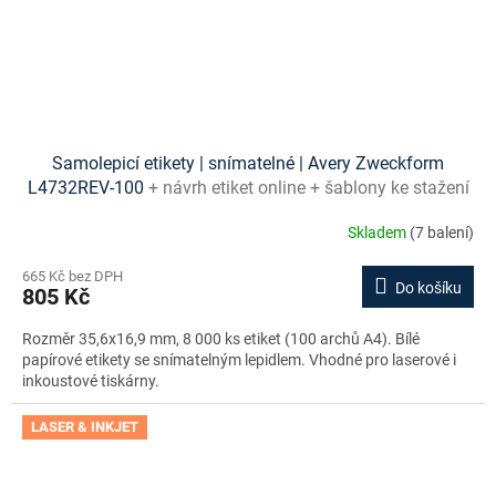
Samolepicí etikety | snímatelné | Avery Zweckform
L4732REV-100
+ návrh etiket online + šablony ke stažení
zdarma
Skladem
(7 balení)
665 Kč bez DPH
Do košíku
805 Kč
Rozměr 35,6x16,9 mm, 8 000 ks etiket (100 archů A4). Bílé
papírové etikety se snímatelným lepidlem. Vhodné pro laserové i
inkoustové tiskárny.
LASER & INKJET