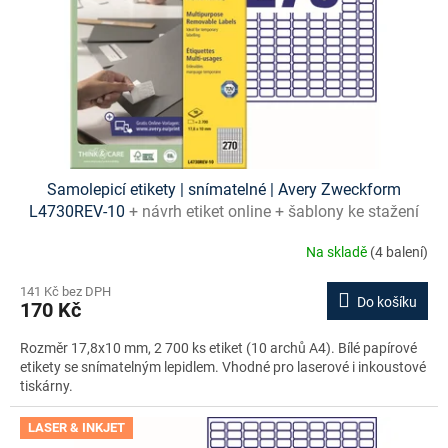
o
d
u
k
t
ů
Samolepicí etikety | snímatelné | Avery Zweckform
L4730REV-10
+ návrh etiket online + šablony ke stažení
zdarma
Na skladě
(4 balení)
141 Kč bez DPH
Do košíku
170 Kč
Rozměr 17,8x10 mm, 2 700 ks etiket (10 archů A4). Bílé papírové
etikety se snímatelným lepidlem. Vhodné pro laserové i inkoustové
tiskárny.
LASER & INKJET