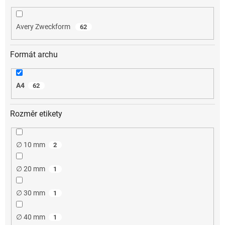
Avery Zweckform
62
Formát archu
A4
62
Rozměr etikety
∅ 10 mm
2
∅ 20 mm
1
∅ 30 mm
1
∅ 40 mm
1