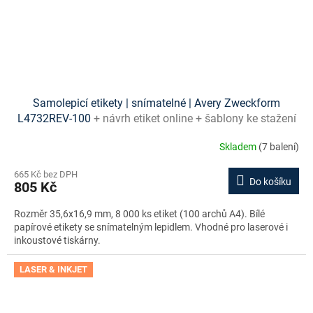
Samolepicí etikety | snímatelné | Avery Zweckform
L4732REV-100
+ návrh etiket online + šablony ke stažení
zdarma
Skladem
(7 balení)
665 Kč bez DPH
Do košíku
805 Kč
Rozměr 35,6x16,9 mm, 8 000 ks etiket (100 archů A4). Bílé
papírové etikety se snímatelným lepidlem. Vhodné pro laserové i
inkoustové tiskárny.
LASER & INKJET