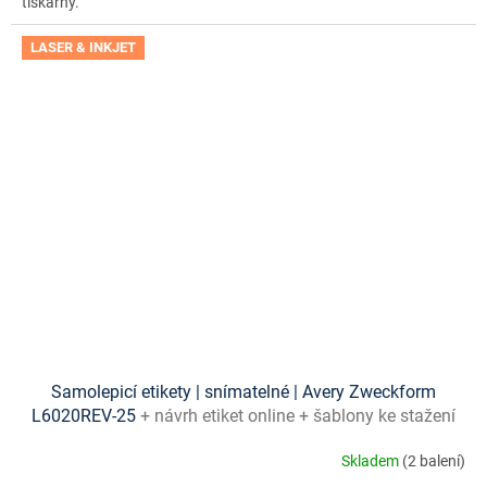
tiskárny.
LASER & INKJET
Samolepicí etikety | snímatelné | Avery Zweckform
L6020REV-25
+ návrh etiket online + šablony ke stažení
zdarma
Skladem
(2 balení)