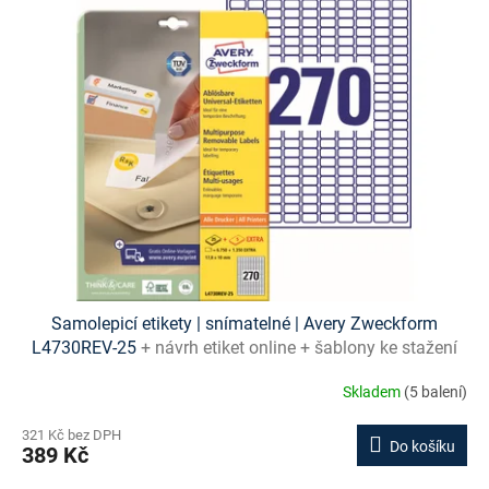
Samolepicí etikety | snímatelné | Avery Zweckform
L4730REV-25
+ návrh etiket online + šablony ke stažení
zdarma
Skladem
(5 balení)
321 Kč bez DPH
Do košíku
389 Kč