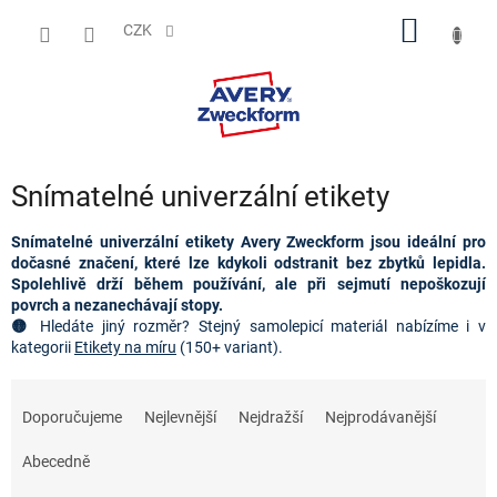
Přejít
NÁKUP
na
CZK
obsah
KOŠÍK
Snímatelné univerzální etikety
Snímatelné univerzální etikety Avery Zweckform jsou ideální pro
dočasné značení, které lze kdykoli odstranit bez zbytků lepidla.
Spolehlivě drží během používání, ale při sejmutí nepoškozují
povrch a nezanechávají stopy.
🟡
Hledáte jiný rozměr?
Stejný samolepicí materiál nabízíme i v 
kategorii 
Etikety na míru
(150+ variant).
Ř
a
Doporučujeme
Nejlevnější
Nejdražší
Nejprodávanější
z
e
Abecedně
n