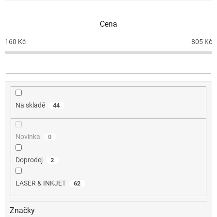
í
p
Cena
r
o
160
Kč
805
Kč
d
u
k
t
ů
Na skladě
44
Novinka
0
Doprodej
2
LASER & INKJET
62
Značky