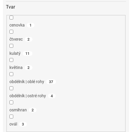
Tvar
cenovka
1
čtverec
2
kulatý
11
květina
2
obdélník | oblé rohy
37
obdélník | ostré rohy
4
osmihran
2
ovál
3