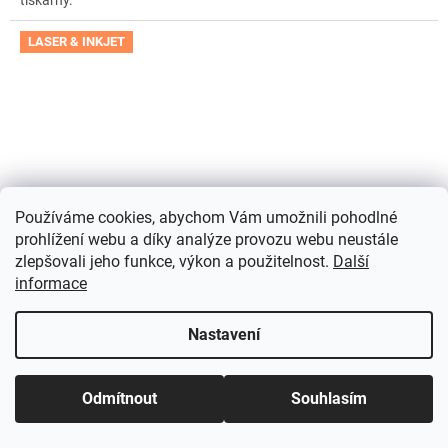
tiskárny.
LASER & INKJET
Používáme cookies, abychom Vám umožnili pohodlné
prohlížení webu a díky analýze provozu webu neustále
zlepšovali jeho funkce, výkon a použitelnost.
Další
informace
Nastavení
Samolepicí etikety | snímatelné | Avery Zweckform
L4736REV-65
+ návrh etiket online + šablony ke stažení
Odmítnout
Souhlasím
zdarma
Do týdne