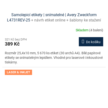
Samolepicí etikety | snímatelné | Avery Zweckform
L4731REV-25
+ návrh etiket online + šablony ke stažení
zdarma
Skladem
(4 balení)
321 Kč bez DPH
Do košíku
389 Kč
Rozměr 25,4x10 mm, 5 670 ks etiket (30 archů A4). Bílé papírové
etikety se snímatelným lepidlem. Vhodné pro laserové i inkoustové
tiskárny.
LASER & INKJET