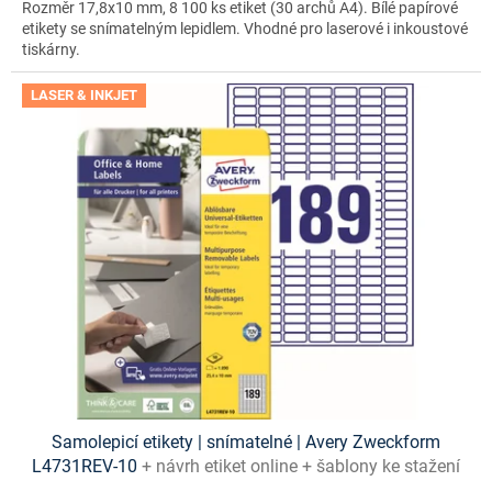
Rozměr 17,8x10 mm, 8 100 ks etiket (30 archů A4). Bílé papírové
etikety se snímatelným lepidlem. Vhodné pro laserové i inkoustové
tiskárny.
LASER & INKJET
Samolepicí etikety | snímatelné | Avery Zweckform
L4731REV-10
+ návrh etiket online + šablony ke stažení
zdarma