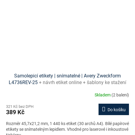
Samolepicí etikety | snímatelné | Avery Zweckform
L4736REV-25
+ návrh etiket online + šablony ke stažení
zdarma
Skladem
(2 balení)
321 Kč bez DPH
Do košíku
389 Kč
Rozměr 45,7x21,2 mm, 1 440 ks etiket (30 archů A4). Bílé papírové
etikety se snímatelným lepidlem. Vhodné pro laserové i inkoustové