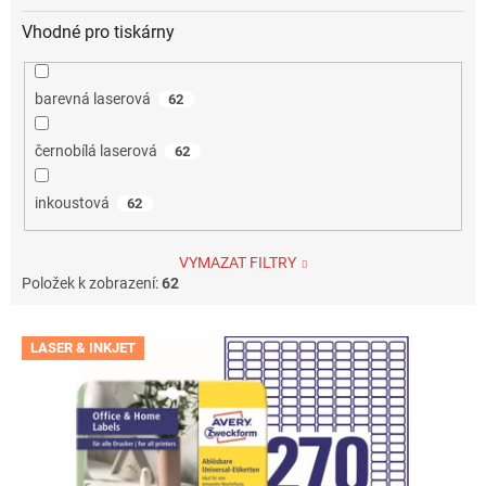
Vhodné pro tiskárny
barevná laserová
62
černobílá laserová
62
inkoustová
62
VYMAZAT FILTRY
Položek k zobrazení:
62
V
LASER & INKJET
ý
p
i
s
p
r