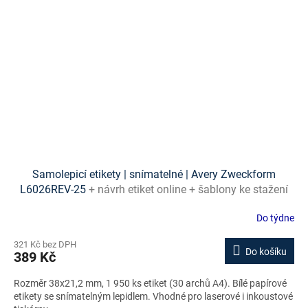
Samolepicí etikety | snímatelné | Avery Zweckform
L6026REV-25
+ návrh etiket online + šablony ke stažení
zdarma
Do týdne
321 Kč bez DPH
Do košíku
389 Kč
Rozměr 38x21,2 mm, 1 950 ks etiket (30 archů A4). Bílé papírové
etikety se snímatelným lepidlem. Vhodné pro laserové i inkoustové