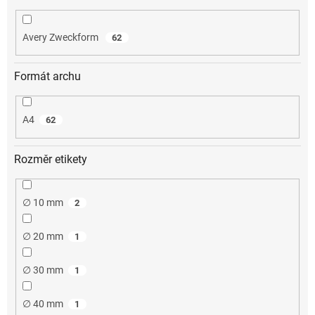
Avery Zweckform
62
Formát archu
A4
62
Rozměr etikety
∅ 10 mm
2
∅ 20 mm
1
∅ 30 mm
1
∅ 40 mm
1