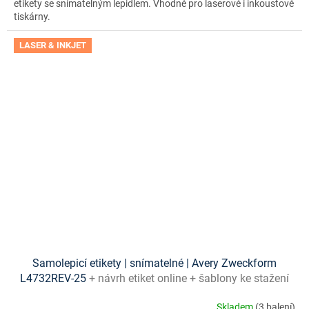
etikety se snímatelným lepidlem. Vhodné pro laserové i inkoustové
tiskárny.
LASER & INKJET
Samolepicí etikety | snímatelné | Avery Zweckform
L4732REV-25
+ návrh etiket online + šablony ke stažení
zdarma
Skladem
(3 balení)