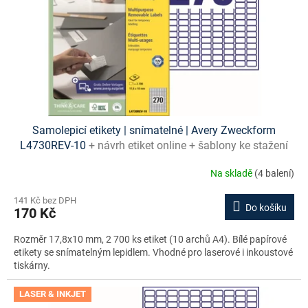
o
d
u
k
t
ů
Samolepicí etikety | snímatelné | Avery Zweckform
L4730REV-10
+ návrh etiket online + šablony ke stažení
zdarma
Na skladě
(4 balení)
141 Kč bez DPH
Do košíku
170 Kč
Rozměr 17,8x10 mm, 2 700 ks etiket (10 archů A4). Bílé papírové
etikety se snímatelným lepidlem. Vhodné pro laserové i inkoustové
tiskárny.
LASER & INKJET