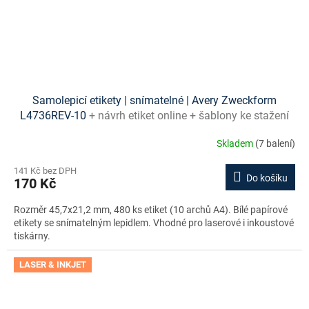
Samolepicí etikety | snímatelné | Avery Zweckform
L4736REV-10
+ návrh etiket online + šablony ke stažení
zdarma
Skladem
(7 balení)
141 Kč bez DPH
Do košíku
170 Kč
Rozměr 45,7x21,2 mm, 480 ks etiket (10 archů A4). Bílé papírové
etikety se snímatelným lepidlem. Vhodné pro laserové i inkoustové
tiskárny.
LASER & INKJET