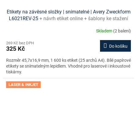
Etikety na závěsné složky | snímatelné | Avery Zweckform
L6021REV-25
+ návrh etiket online + šablony ke stažení
zdarma
Skladem
(2 balení)
269 Kč bez DPH
Do košíku
325 Kč
Rozměr 45,7x16,9 mm, 1 600 ks etiket (25 archů A4). Bílé papírové
etikety se snímatelným lepidlem. Vhodné pro laserové i inkoustové
tiskárny.
LASER & INKJET