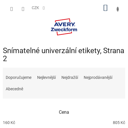
Přejít
NÁKUP
na
CZK
obsah
KOŠÍK
Snímatelné univerzální etikety
, Strana
2
Ř
a
Doporučujeme
Nejlevnější
Nejdražší
Nejprodávanější
z
e
Abecedně
n
í
p
Cena
r
o
160
Kč
805
Kč
d