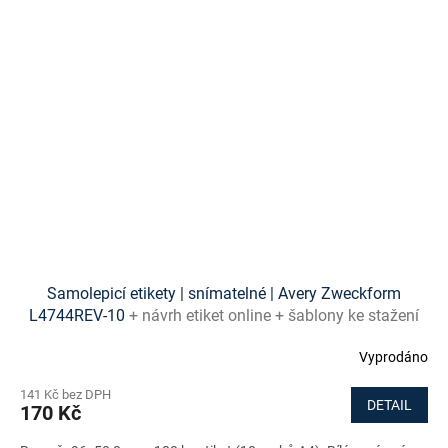
Samolepicí etikety | snímatelné | Avery Zweckform
L4744REV-10
+ návrh etiket online + šablony ke stažení
zdarma
Vyprodáno
141 Kč bez DPH
DETAIL
170 Kč