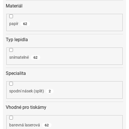
Materiál
papír
62
Typ lepidla
snímatelné
62
Specialita
spodní násek (split)
2
Vhodné pro tiskárny
barevná laserová
62