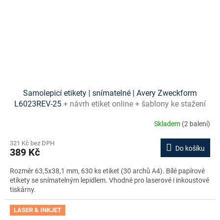
Samolepicí etikety | snímatelné | Avery Zweckform
L6023REV-25
+ návrh etiket online + šablony ke stažení
zdarma
Skladem
(2 balení)
321 Kč bez DPH
Do košíku
389 Kč
Rozměr 63,5x38,1 mm, 630 ks etiket (30 archů A4). Bílé papírové
etikety se snímatelným lepidlem. Vhodné pro laserové i inkoustové
tiskárny.
LASER & INKJET