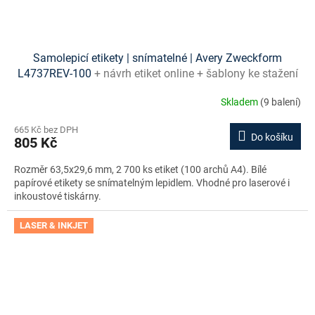
Samolepicí etikety | snímatelné | Avery Zweckform
L4737REV-100
+ návrh etiket online + šablony ke stažení
zdarma
Skladem
(9 balení)
665 Kč bez DPH
Do košíku
805 Kč
Rozměr 63,5x29,6 mm, 2 700 ks etiket (100 archů A4). Bílé
papírové etikety se snímatelným lepidlem. Vhodné pro laserové i
inkoustové tiskárny.
LASER & INKJET