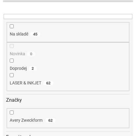
u
k
t
ů
Na skladě
45
Novinka
0
Doprodej
2
LASER & INKJET
62
Značky
Avery Zweckform
62