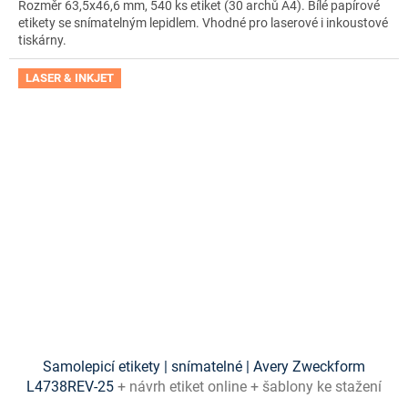
Rozměr 63,5x46,6 mm, 540 ks etiket (30 archů A4). Bílé papírové
etikety se snímatelným lepidlem. Vhodné pro laserové i inkoustové
tiskárny.
LASER & INKJET
Samolepicí etikety | snímatelné | Avery Zweckform
L4738REV-25
+ návrh etiket online + šablony ke stažení
zdarma