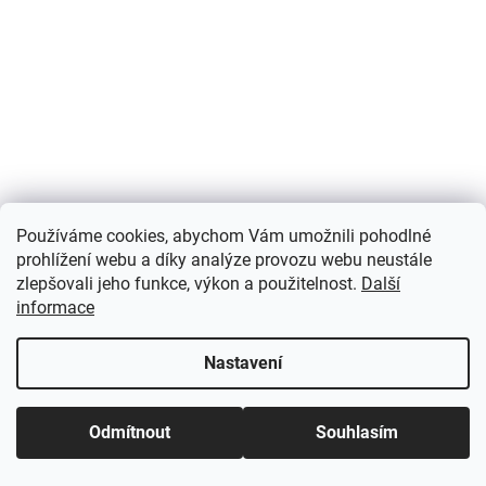
Používáme cookies, abychom Vám umožnili pohodlné
prohlížení webu a díky analýze provozu webu neustále
zlepšovali jeho funkce, výkon a použitelnost.
Další
Samolepicí etikety | snímatelné | Avery Zweckform
informace
L4743REV-25
+ návrh etiket online + šablony ke stažení
zdarma
Nastavení
Skladem
(4 balení)
321 Kč bez DPH
Do košíku
389 Kč
Odmítnout
Souhlasím
Rozměr 99,1x42,3 mm, 360 ks etiket (30 archů A4). Bílé papírové