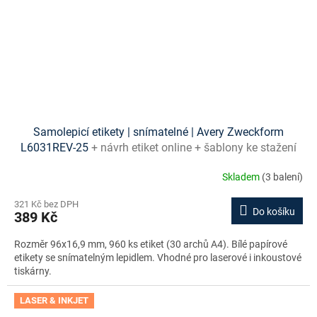
Samolepicí etikety | snímatelné | Avery Zweckform
L6031REV-25
+ návrh etiket online + šablony ke stažení
zdarma
Skladem
(3 balení)
321 Kč bez DPH
Do košíku
389 Kč
Rozměr 96x16,9 mm, 960 ks etiket (30 archů A4). Bílé papírové
etikety se snímatelným lepidlem. Vhodné pro laserové i inkoustové
tiskárny.
LASER & INKJET