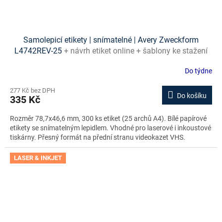
Samolepicí etikety | snímatelné | Avery Zweckform
L4742REV-25
+ návrh etiket online + šablony ke stažení
zdarma
Do týdne
277 Kč bez DPH
Do košíku
335 Kč
Rozměr 78,7x46,6 mm, 300 ks etiket (25 archů A4). Bílé papírové
etikety se snímatelným lepidlem. Vhodné pro laserové i inkoustové
tiskárny. Přesný formát na přední stranu videokazet VHS.
LASER & INKJET