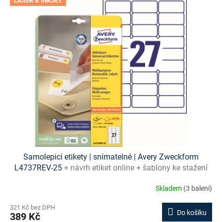
LASER & INKJET
Samolepicí etikety | snímatelné | Avery Zweckform
L4737REV-25
+ návrh etiket online + šablony ke stažení
zdarma
Skladem
(3 balení)
321 Kč bez DPH
Do košíku
389 Kč