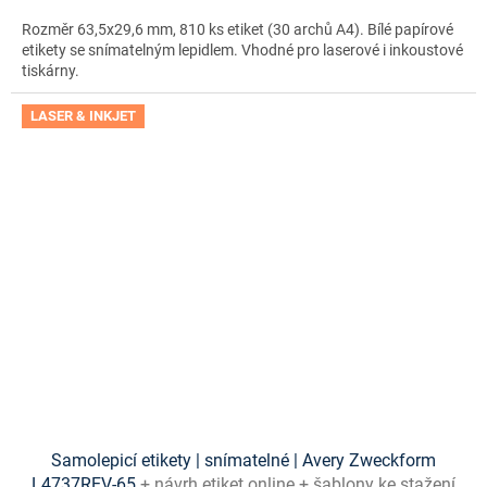
Rozměr 63,5x29,6 mm, 810 ks etiket (30 archů A4). Bílé papírové
etikety se snímatelným lepidlem. Vhodné pro laserové i inkoustové
tiskárny.
LASER & INKJET
Samolepicí etikety | snímatelné | Avery Zweckform
L4737REV-65
+ návrh etiket online + šablony ke stažení