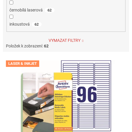
černobílá laserová
62
inkoustová
62
VYMAZAT FILTRY
Položek k zobrazení:
62
V
LASER & INKJET
ý
p
i
s
p
r
o
d
u
k
t