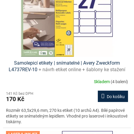
Samolepicí etikety | snímatelné | Avery Zweckform
L4737REV-10
+ návrh etiket online + šablony ke stažení
zdarma
Skladem
(4 balení)
141 Kč bez DPH
Do košíku
170 Kč
Rozměr 63,5x29,6 mm, 270 ks etiket (10 archů A4). Bílé papírové
etikety se snímatelným lepidlem. Vhodné pro laserové i inkoustové
tiskárny.