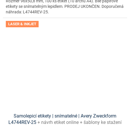
Rozměr 96x50,8 mm, 100 ks etiket (10 archů A4). Bílé papírové
etikety se snímatelným lepidlem. PRODEJ UKONČEN. Doporučená
náhrada: L4744REV-25.
LASER & INKJET
Samolepicí etikety | snímatelné | Avery Zweckform
L4744REV-25
+ návrh etiket online + šablony ke stažení
zdarma