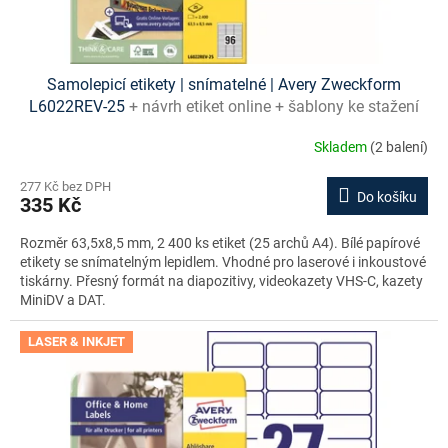
ů
Samolepicí etikety | snímatelné | Avery Zweckform
L6022REV-25
+ návrh etiket online + šablony ke stažení
zdarma
Skladem
(2 balení)
277 Kč bez DPH
Do košíku
335 Kč
Rozměr 63,5x8,5 mm, 2 400 ks etiket (25 archů A4). Bílé papírové
etikety se snímatelným lepidlem. Vhodné pro laserové i inkoustové
tiskárny. Přesný formát na diapozitivy, videokazety VHS-C, kazety
MiniDV a DAT.
LASER & INKJET