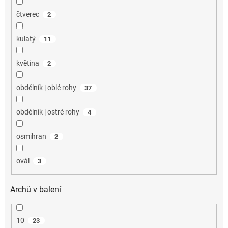
čtverec
2
kulatý
11
květina
2
obdélník | oblé rohy
37
obdélník | ostré rohy
4
osmihran
2
ovál
3
Archů v balení
10
23