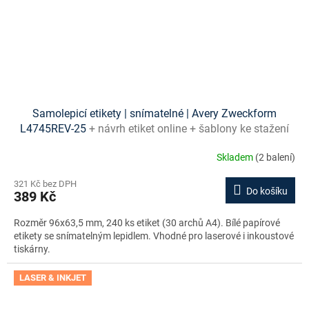
Samolepicí etikety | snímatelné | Avery Zweckform
L4745REV-25
+ návrh etiket online + šablony ke stažení
zdarma
Skladem
(2 balení)
321 Kč bez DPH
Do košíku
389 Kč
Rozměr 96x63,5 mm, 240 ks etiket (30 archů A4). Bílé papírové
etikety se snímatelným lepidlem. Vhodné pro laserové i inkoustové
tiskárny.
LASER & INKJET