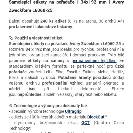
Samolepicí etikety na pořadače | 34x192 mm | Avery
Zweckform L6060-25
Balení obsahuje
240 ks etiket
(8 ks na archu, 30 archů A4)
pro
laserové i inkoustové tiskárny.
🏷️ Použití a vlastnosti etiket
Samolepicí etikety na pořadače Avery Zweckform L6060-25
o
rozměru
34 x 192 mm
jsou ideální pro rychlou, profesionální a
jednotnou organizaci kanceláře i domácí pracovny. Tyto bílé
papírové
etikety na šanony
s
permanentním lepidlem
, ve
standardním krátkém formátu
, se perfektně hodí pro
úzké
pořadače
značek
Leitz, Elba, Esselte, Falken, Mehle, Herlitz,
Biella a dalších výrobců.
Potištěné hřbety pořadačů
dodají
vašemu archivu
profesionální vzhled,
usnadní orientaci a
ušetří čas
při hledání dokumentů. Etikety
jsou
neprůhledné
, spolehlivě zakryjí starý text nebo etiketu.
⚙️
Technologie a výhody
pro dokonalý tisk
-
speciální výrobní technologie
Ultragrip
-
etikety ze 100% neprůhledného materiálu
BlockOut™
-
čtyřstranný bezpečnostní okraj
QCT
(Quattro Clean
Technology)