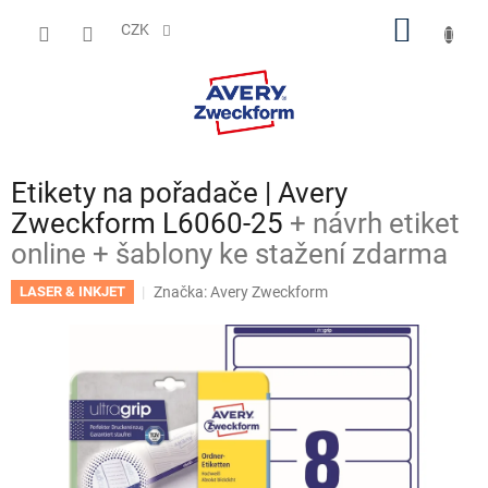
Přejít
NÁKUP
na
CZK
obsah
KOŠÍK
Etikety na pořadače | Avery
Zweckform L6060-25
+ návrh etiket
online + šablony ke stažení zdarma
Značka:
Avery Zweckform
LASER & INKJET