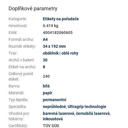
Doplňkové parametry
Kategorie
:
Etikety na pořadače
Hmotnost
:
0.419 kg
EAN
:
4004182060605
Formát archu
:
A4
Rozměr etikety
:
34 x 192 mm
Tvar
:
obdélník | oblé rohy
Archů v balení
:
30
Etiket na archu
:
8
Celkový počet
240
etiket
:
Barva
:
bílá
Materiál
:
papír
Typ lepidla
:
permanentní
Specialita
:
neprůhledné
,
Ultragrip technologie
Vhodné pro
barevná laserová
,
černobílá laserová
,
tiskárny
:
inkoustová
Certifikáty
:
TÜV SÜD