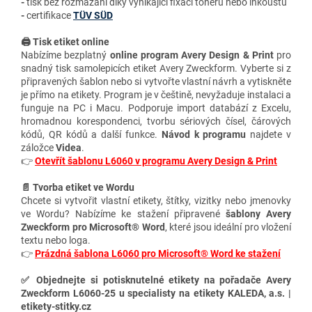
-
tisk bez rozmazání díky vynikající fixaci toneru nebo inkoustu
-
certifikace
TÜV SÜD
🖨️ Tisk etiket online
Nabízíme bezplatný
online program Avery Design & Print
pro
snadný tisk samolepicích etiket Avery Zweckform. Vyberte si z
připravených šablon nebo si vytvořte vlastní návrh a vytiskněte
je přímo na etikety. Program je v češtině, nevyžaduje instalaci a
funguje na PC i Macu. Podporuje import databází z Excelu,
hromadnou korespondenci, tvorbu sériových čísel, čárových
kódů, QR kódů a další funkce.
Návod k programu
najdete v
záložce
Videa
.
👉
Otevřít šablonu L6060 v programu Avery Design & Print
📄 Tvorba etiket ve Wordu
Chcete si vytvořit vlastní etikety, štítky, vizitky nebo jmenovky
ve Wordu? Nabízíme ke stažení připravené
šablony Avery
Zweckform pro Microsoft® Word
, které jsou ideální pro vložení
textu nebo loga.
👉
Prázdná šablona L6060 pro Microsoft® Word ke stažení
✅ Objednejte si potisknutelné etikety na pořadače Avery
Zweckform L6060-25 u specialisty na etikety KALEDA, a.s. |
etikety-stitky.cz