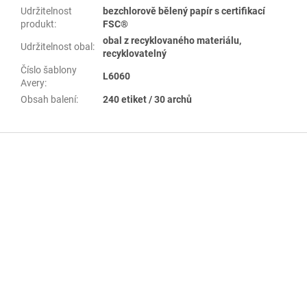
Udržitelnost
bezchlorově bělený papír s certifikací
produkt
:
FSC®
obal z recyklovaného materiálu,
Udržitelnost obal
:
recyklovatelný
Číslo šablony
L6060
Avery
:
Obsah balení
:
240 etiket / 30 archů
Z
á
p
a
t
í