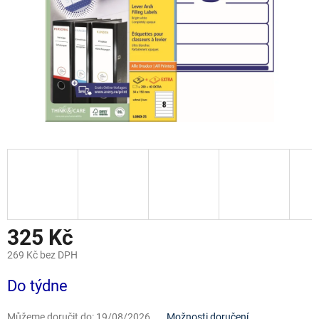
325 Kč
269 Kč bez DPH
Měrná
Do týdne
cena:
Můžeme doručit do:
19/08/2026
Možnosti doručení