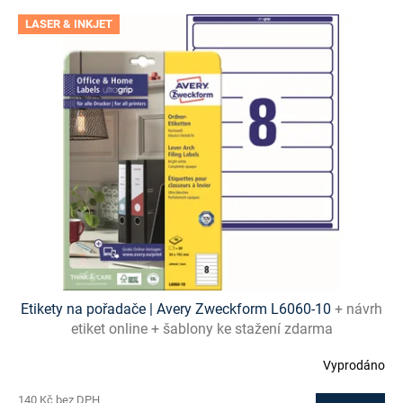
V
LASER & INKJET
ý
p
i
s
p
r
o
d
u
k
t
ů
Etikety na pořadače | Avery Zweckform L6060-10
+ návrh
etiket online + šablony ke stažení zdarma
Vyprodáno
140 Kč bez DPH