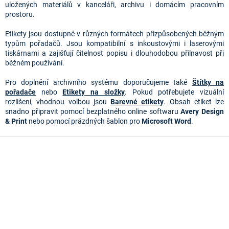
a
uložených materiálů v kanceláři, archivu i domácím pracovním
c
prostoru.
í
p
Etikety jsou dostupné v různých formátech přizpůsobených běžným
r
typům pořadačů. Jsou kompatibilní s inkoustovými i laserovými
v
tiskárnami a zajišťují čitelnost popisu i dlouhodobou přilnavost při
k
běžném používání.
y
v
Pro doplnění archivního systému doporučujeme také
Štítky na
ý
pořadače
nebo
Etikety na složky
. Pokud potřebujete vizuální
p
rozlišení, vhodnou volbou jsou
Barevné etikety
. Obsah etiket lze
i
snadno připravit pomocí bezplatného online softwaru
Avery Design
s
& Print
nebo pomocí prázdných šablon pro
Microsoft Word
.
u
Z
á
p
a
t
í