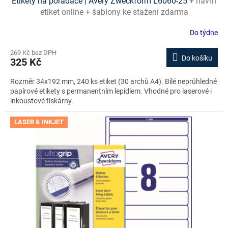
Etikety na pořadače | Avery Zweckform L6060-25
+ návrh
etiket online + šablony ke stažení zdarma
Do týdne
269 Kč bez DPH
Do košíku
325 Kč
Rozměr 34x192 mm, 240 ks etiket (30 archů A4). Bílé neprůhledné
papírové etikety s permanentním lepidlem. Vhodné pro laserové i
inkoustové tiskárny.
LASER & INKJET