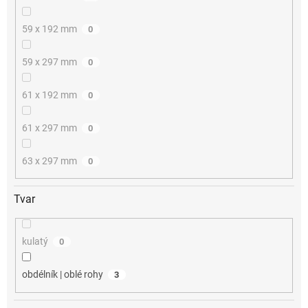
59 x 192 mm
0
59 x 297 mm
0
61 x 192 mm
0
61 x 297 mm
0
63 x 297 mm
0
Tvar
kulatý
0
obdélník | oblé rohy
3