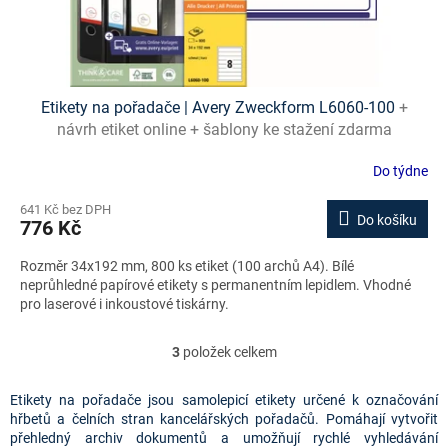
Etikety na pořadače | Avery Zweckform L6060-100
+
návrh etiket online + šablony ke stažení zdarma
Do týdne
641 Kč bez DPH
Do košíku
776 Kč
Rozměr 34x192 mm, 800 ks etiket (100 archů A4). Bílé
neprůhledné papírové etikety s permanentním lepidlem. Vhodné
pro laserové i inkoustové tiskárny.
3
položek celkem
O
v
l
Etikety na pořadače jsou samolepicí etikety určené k označování
á
hřbetů a čelních stran kancelářských pořadačů. Pomáhají vytvořit
d
přehledný archiv dokumentů a umožňují rychlé vyhledávání