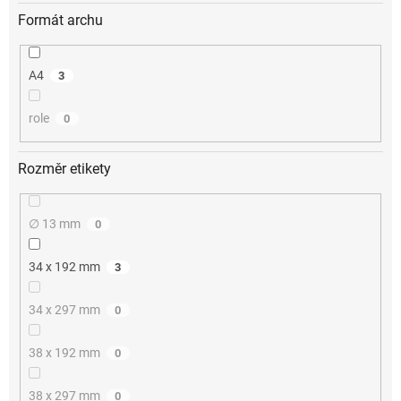
Formát archu
A4
3
role
0
Rozměr etikety
∅ 13 mm
0
34 x 192 mm
3
34 x 297 mm
0
38 x 192 mm
0
38 x 297 mm
0