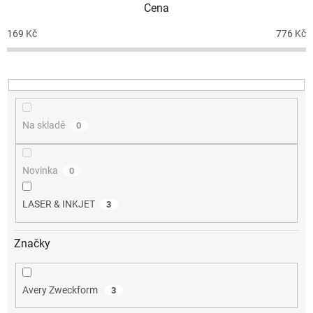
Cena
r
o
169
Kč
776
Kč
d
u
k
t
ů
Na skladě
0
Novinka
0
LASER & INKJET
3
Značky
Avery Zweckform
3