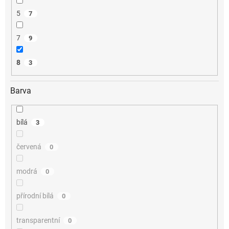
5
7
7
9
8
3
Barva
bílá
3
červená
0
modrá
0
přírodní bílá
0
transparentní
0