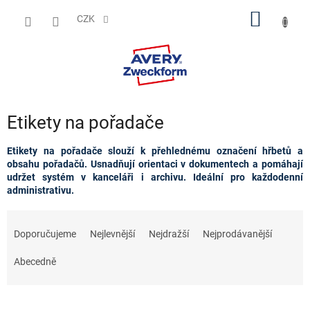
Přejít
NÁKUP
na
CZK
obsah
KOŠÍK
Etikety na pořadače
Etikety na pořadače slouží k přehlednému označení hřbetů a
obsahu pořadačů. Usnadňují orientaci v dokumentech a pomáhají
udržet systém v kanceláři i archivu. Ideální pro každodenní
administrativu.
Ř
a
Doporučujeme
Nejlevnější
Nejdražší
Nejprodávanější
z
e
Abecedně
n
í
p