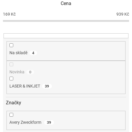
Cena
r
o
169
Kč
939
Kč
d
u
k
t
ů
Na skladě
4
Novinka
0
LASER & INKJET
39
Značky
Avery Zweckform
39