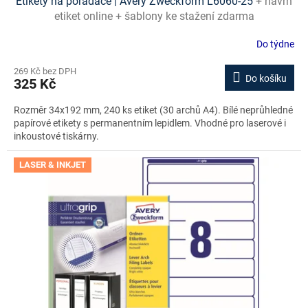
Etikety na pořadače | Avery Zweckform L6060-25
+ návrh
etiket online + šablony ke stažení zdarma
Do týdne
269 Kč bez DPH
Do košíku
325 Kč
Rozměr 34x192 mm, 240 ks etiket (30 archů A4). Bílé neprůhledné
papírové etikety s permanentním lepidlem. Vhodné pro laserové i
inkoustové tiskárny.
LASER & INKJET