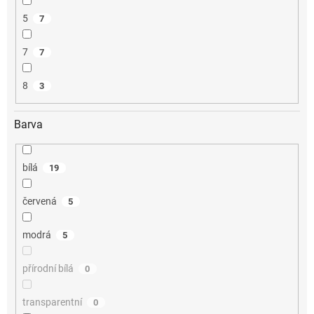
5
7
7
7
8
3
Barva
bílá
19
červená
5
modrá
5
přírodní bílá
0
transparentní
0