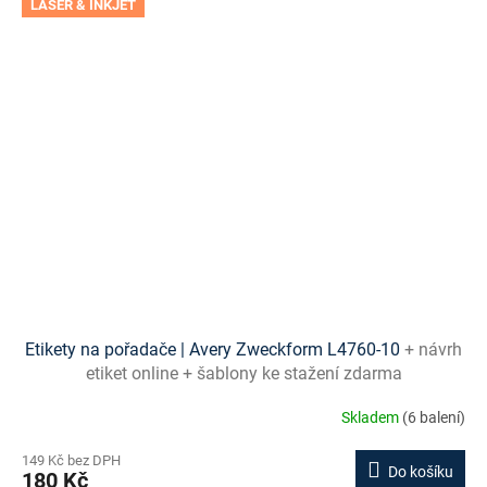
LASER & INKJET
Etikety na pořadače | Avery Zweckform L4760-10
+ návrh
etiket online + šablony ke stažení zdarma
Skladem
(6 balení)
149 Kč bez DPH
Do košíku
180 Kč