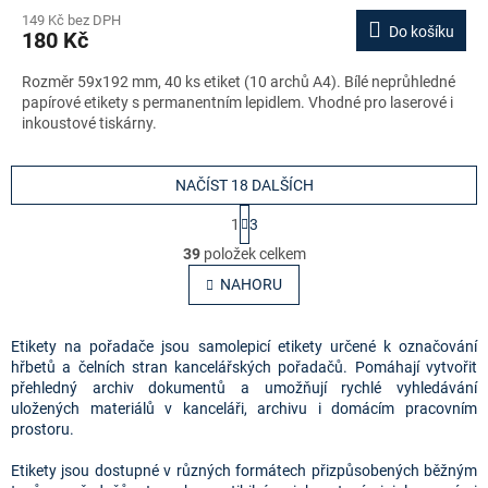
149 Kč bez DPH
Do košíku
180 Kč
Rozměr 59x192 mm, 40 ks etiket (10 archů A4). Bílé neprůhledné
papírové etikety s permanentním lepidlem. Vhodné pro laserové i
inkoustové tiskárny.
NAČÍST 18 DALŠÍCH
S
1
3
t
O
r
39
položek celkem
v
á
l
NAHORU
n
á
k
o
d
v
a
Etikety na pořadače jsou samolepicí etikety určené k označování
á
c
hřbetů a čelních stran kancelářských pořadačů. Pomáhají vytvořit
n
í
přehledný archiv dokumentů a umožňují rychlé vyhledávání
í
p
uložených materiálů v kanceláři, archivu i domácím pracovním
r
prostoru.
v
k
Etikety jsou dostupné v různých formátech přizpůsobených běžným