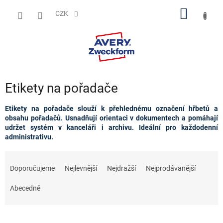
Přejít
NÁKUP
na
CZK
obsah
KOŠÍK
Etikety na pořadače
Etikety na pořadače slouží k přehlednému označení hřbetů a
obsahu pořadačů. Usnadňují orientaci v dokumentech a pomáhají
udržet systém v kanceláři i archivu. Ideální pro každodenní
administrativu.
Ř
a
Doporučujeme
Nejlevnější
Nejdražší
Nejprodávanější
z
e
Abecedně
n
í
p