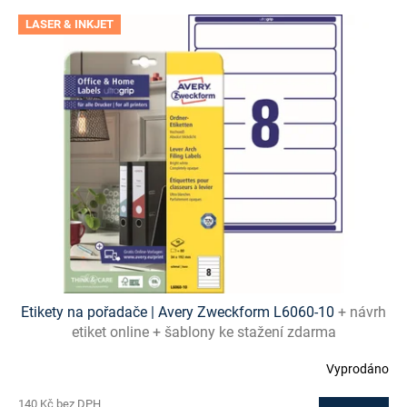
V
LASER & INKJET
ý
p
i
s
p
r
o
d
u
k
t
ů
Etikety na pořadače | Avery Zweckform L6060-10
+ návrh
etiket online + šablony ke stažení zdarma
Vyprodáno
140 Kč bez DPH