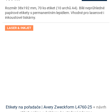
Rozměr 38x192 mm, 70 ks etiket (10 archů A4). Bílé neprůhledné
papírové etikety s permanentním lepidlem. Vhodné pro laserové i
inkoustové tiskárny.
LASER & INKJET
Etikety na pořadače | Avery Zweckform L4760-25
+ návrh