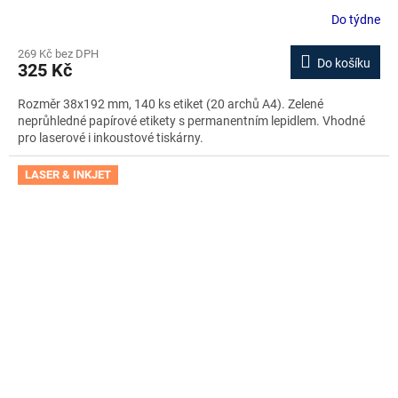
stažení zdarma
Do týdne
269 Kč bez DPH
Do košíku
325 Kč
Rozměr 38x192 mm, 140 ks etiket (20 archů A4). Zelené
neprůhledné papírové etikety s permanentním lepidlem. Vhodné
pro laserové i inkoustové tiskárny.
LASER & INKJET