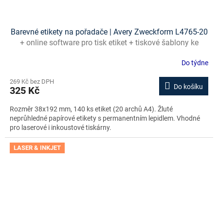
Barevné etikety na pořadače | Avery Zweckform L4765-20
+ online software pro tisk etiket + tiskové šablony ke
stažení zdarma
Do týdne
269 Kč bez DPH
Do košíku
325 Kč
Rozměr 38x192 mm, 140 ks etiket (20 archů A4). Žluté
neprůhledné papírové etikety s permanentním lepidlem. Vhodné
pro laserové i inkoustové tiskárny.
LASER & INKJET