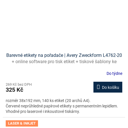
Barevné etikety na pořadače | Avery Zweckform L4762-20
+ online software pro tisk etiket + tiskové šablony ke
stažení zdarma
Do týdne
269 Kč bez DPH
Do košíku
325 Kč
rozměr 38x192 mm, 140 ks etiket (20 archů A4).
Červené neprůhledné papírové etikety s permanentním lepidlem.
Vhodné pro laserové i inkoustové tiskárny.
LASER & INKJET