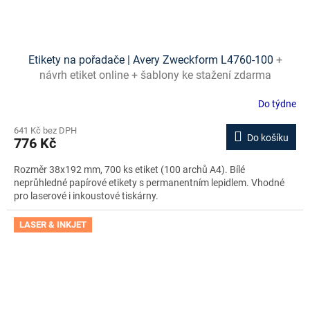
Etikety na pořadače | Avery Zweckform L4760-100
+
návrh etiket online + šablony ke stažení zdarma
Do týdne
641 Kč bez DPH
Do košíku
776 Kč
Rozměr 38x192 mm, 700 ks etiket (100 archů A4). Bílé
neprůhledné papírové etikety s permanentním lepidlem. Vhodné
pro laserové i inkoustové tiskárny.
LASER & INKJET