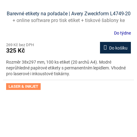
Barevné etikety na pořadače | Avery Zweckform L4749-20
+ online software pro tisk etiket + tiskové šablony ke
stažení zdarma
Do týdne
269 Kč bez DPH
Do košíku
325 Kč
Rozměr 38x297 mm, 100 ks etiket (20 archů A4). Modré
neprůhledné papírové etikety s permanentním lepidlem. Vhodné
pro laserové i inkoustové tiskárny.
LASER & INKJET