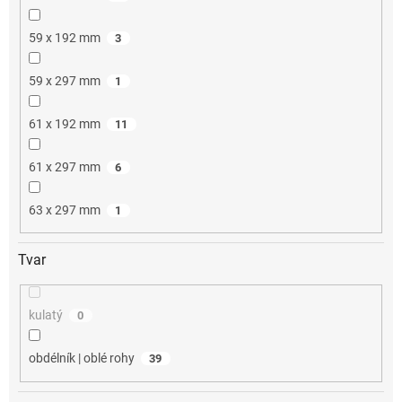
59 x 192 mm
3
59 x 297 mm
1
61 x 192 mm
11
61 x 297 mm
6
63 x 297 mm
1
Tvar
kulatý
0
obdélník | oblé rohy
39