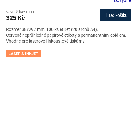
Do týdne
269 Kč bez DPH
Do košíku
325 Kč
Rozměr 38x297 mm, 100 ks etiket (20 archů A4).
Červené neprůhledné papírové etikety s permanentním lepidlem.
Vhodné pro laserové i inkoustové tiskárny.
LASER & INKJET