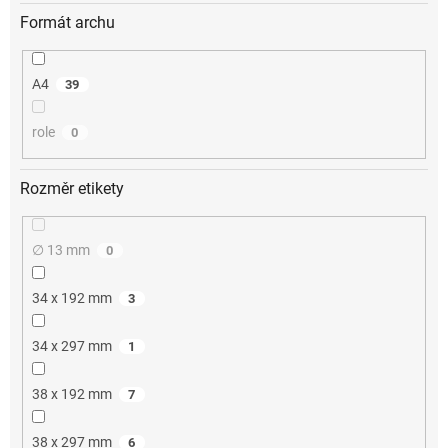
Formát archu
A4
39
role
0
Rozměr etikety
∅ 13 mm
0
34 x 192 mm
3
34 x 297 mm
1
38 x 192 mm
7
38 x 297 mm
6