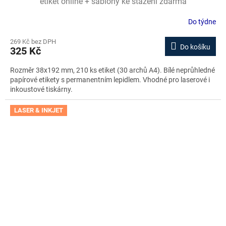
etiket online + šablony ke stažení zdarma
Do týdne
269 Kč bez DPH
Do košíku
325 Kč
Rozměr 38x192 mm, 210 ks etiket (30 archů A4). Bílé neprůhledné
papírové etikety s permanentním lepidlem. Vhodné pro laserové i
inkoustové tiskárny.
LASER & INKJET