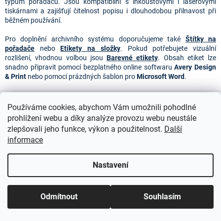
y
typům pořadačů. Jsou kompatibilní s inkoustovými i laserovými
v
tiskárnami a zajišťují čitelnost popisu i dlouhodobou přilnavost při
ý
běžném používání.
p
i
Pro doplnění archivního systému doporučujeme také
Štítky na
s
pořadače
nebo
Etikety na složky
. Pokud potřebujete vizuální
u
rozlišení, vhodnou volbou jsou
Barevné etikety
. Obsah etiket lze
snadno připravit pomocí bezplatného online softwaru
Avery Design
& Print
nebo pomocí prázdných šablon pro
Microsoft Word
.
Z
á
Používáme cookies, abychom Vám umožnili pohodlné
p
prohlížení webu a díky analýze provozu webu neustále
a
zlepšovali jeho funkce, výkon a použitelnost.
Další
t
informace
í
Nastavení
Odmítnout
Souhlasím