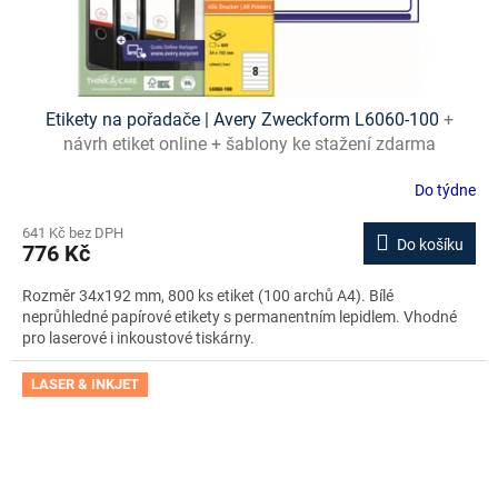
Etikety na pořadače | Avery Zweckform L6060-100
+
návrh etiket online + šablony ke stažení zdarma
Do týdne
641 Kč bez DPH
Do košíku
776 Kč
Rozměr 34x192 mm, 800 ks etiket (100 archů A4). Bílé
neprůhledné papírové etikety s permanentním lepidlem. Vhodné
pro laserové i inkoustové tiskárny.
LASER & INKJET