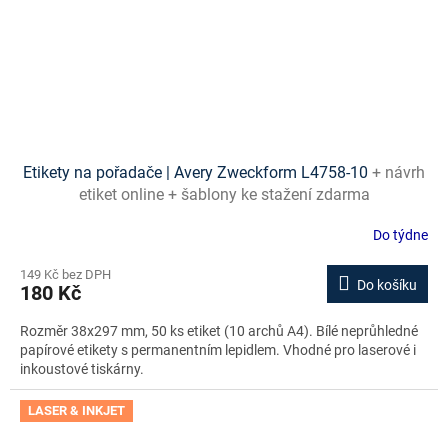
Etikety na pořadače | Avery Zweckform L4758-10
+ návrh
etiket online + šablony ke stažení zdarma
Do týdne
149 Kč bez DPH
Do košíku
180 Kč
Rozměr 38x297 mm, 50 ks etiket (10 archů A4). Bílé neprůhledné
papírové etikety s permanentním lepidlem. Vhodné pro laserové i
inkoustové tiskárny.
LASER & INKJET