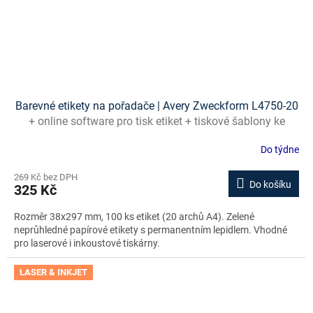
Barevné etikety na pořadače | Avery Zweckform L4750-20
+ online software pro tisk etiket + tiskové šablony ke
stažení zdarma
Do týdne
269 Kč bez DPH
Do košíku
325 Kč
Rozměr 38x297 mm, 100 ks etiket (20 archů A4). Zelené
neprůhledné papírové etikety s permanentním lepidlem. Vhodné
pro laserové i inkoustové tiskárny.
LASER & INKJET