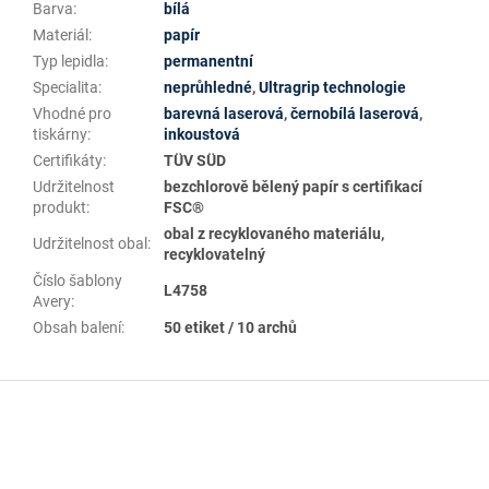
Barva
:
bílá
Materiál
:
papír
Typ lepidla
:
permanentní
Specialita
:
neprůhledné
,
Ultragrip technologie
Vhodné pro
barevná laserová
,
černobílá laserová
,
tiskárny
:
inkoustová
Certifikáty
:
TÜV SÜD
Udržitelnost
bezchlorově bělený papír s certifikací
produkt
:
FSC®
obal z recyklovaného materiálu,
Udržitelnost obal
:
recyklovatelný
Číslo šablony
L4758
Avery
:
Obsah balení
:
50 etiket / 10 archů
Z
á
p
a
t