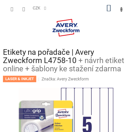
Přejít
NÁKUP
na
CZK
obsah
KOŠÍK
Etikety na pořadače | Avery
Zweckform L4758-10
+ návrh etiket
online + šablony ke stažení zdarma
Značka:
Avery Zweckform
LASER & INKJET