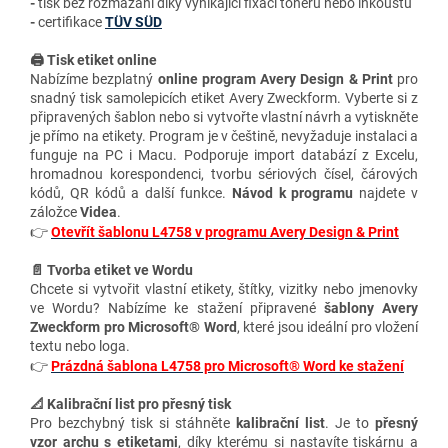
-
tisk bez rozmazání díky vynikající fixaci toneru nebo inkoustu
-
certifikace
TÜV SÜD
🖨️ Tisk etiket online
Nabízíme bezplatný
online program Avery Design & Print
pro
snadný tisk samolepicích etiket Avery Zweckform. Vyberte si z
připravených šablon nebo si vytvořte vlastní návrh a vytiskněte
je přímo na etikety. Program je v češtině, nevyžaduje instalaci a
funguje na PC i Macu. Podporuje import databází z Excelu,
hromadnou korespondenci, tvorbu sériových čísel, čárových
kódů, QR kódů a další funkce.
Návod k programu
najdete v
záložce
Videa
.
👉
Otevřít šablonu L4758 v programu Avery Design & Print
📄 Tvorba etiket ve Wordu
Chcete si vytvořit vlastní etikety, štítky, vizitky nebo jmenovky
ve Wordu? Nabízíme ke stažení připravené
šablony Avery
Zweckform pro Microsoft® Word
, které jsou ideální pro vložení
textu nebo loga.
👉
Prázdná šablona L4758 pro Microsoft® Word ke stažení
📐 Kalibrační list pro přesný tisk
Pro bezchybný tisk si stáhněte
kalibrační list
. Je to
přesný
vzor archu s etiketami
, díky kterému si nastavíte tiskárnu a