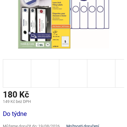
180 Kč
149 Kč bez DPH
Měrná
Do týdne
cena:
Můžeme doručit do:
19/08/2026
Možnosti doručení