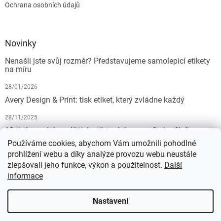
Ochrana osobních údajů
Novinky
Nenašli jste svůj rozměr? Představujeme samolepicí etikety
na míru
28/01/2026
Avery Design & Print: tisk etiket, který zvládne každý
28/11/2025
10 tipů pro dokonalý tisk etiket: Jak na profesionální
výsledek bez starostí
Používáme cookies, abychom Vám umožnili pohodlné
prohlížení webu a díky analýze provozu webu neustále
19/07/2025
zlepšovali jeho funkce, výkon a použitelnost.
Další
informace
Vytvořil Shoptet
Nastavení