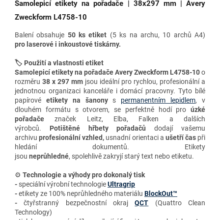
Samolepicí etikety na pořadače | 38x297 mm | Avery
Zweckform L4758-10
Balení obsahuje
50 ks etiket
(5 ks na archu, 10 archů A4)
pro
laserové i inkoustové tiskárny.
🏷️ Použití a vlastnosti etiket
Samolepicí etikety na pořadače Avery Zweckform L4758-10
o
rozměru
38 x 297 mm
jsou ideální pro rychlou, profesionální a
jednotnou organizaci kanceláře i domácí pracovny. Tyto bílé
papírové
etikety na šanony
s
permanentním lepidlem
, v
dlouhém formátu s otvorem, se perfektně hodí pro
úzké
pořadače
značek Leitz, Elba, Falken a dalších
výrobců.
Potištěné hřbety pořadačů
dodají vašemu
archivu
profesionální vzhled,
usnadní orientaci a
ušetří čas
při
hledání dokumentů. Etikety
jsou
neprůhledné
, spolehlivě zakryjí starý text nebo etiketu.
⚙️
Technologie a výhody
pro dokonalý tisk
-
speciální výrobní technologie
Ultragrip
-
etikety ze 100% neprůhledného materiálu
BlockOut™
-
čtyřstranný bezpečnostní okraj
QCT
(Quattro Clean
Technology)