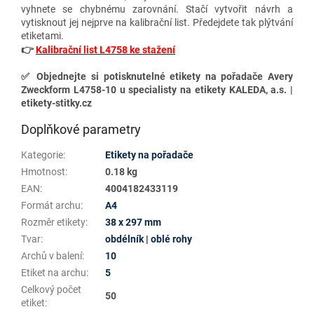
vyhnete se chybnému zarovnání. Stačí vytvořit návrh a
vytisknout jej nejprve na kalibrační list. Předejdete tak plýtvání
etiketami.
👉
Kalibrační list L4758 ke stažení
✅ Objednejte si potisknutelné etikety na pořadače Avery
Zweckform L4758-10 u specialisty na etikety KALEDA, a.s. |
etikety-stitky.cz
Doplňkové parametry
Kategorie
:
Etikety na pořadače
Hmotnost
:
0.18 kg
EAN
:
4004182433119
Formát archu
:
A4
Rozměr etikety
:
38 x 297 mm
Tvar
:
obdélník | oblé rohy
Archů v balení
:
10
Etiket na archu
:
5
Celkový počet
50
etiket
: