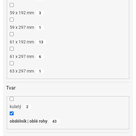
59 x 192 mm
3
59 x 297 mm
1
61 x 192 mm
13
61 x 297 mm
6
63 x 297 mm
1
Tvar
kulatý
2
obdélník | oblé rohy
43