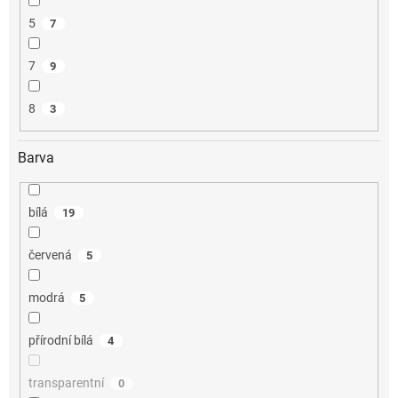
5
7
7
9
8
3
Barva
bílá
19
červená
5
modrá
5
přírodní bílá
4
transparentní
0