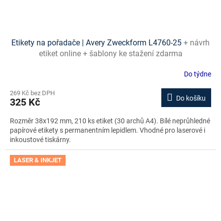
Etikety na pořadače | Avery Zweckform L4760-25
+ návrh
etiket online + šablony ke stažení zdarma
Do týdne
269 Kč bez DPH
Do košíku
325 Kč
Rozměr 38x192 mm, 210 ks etiket (30 archů A4). Bílé neprůhledné
papírové etikety s permanentním lepidlem. Vhodné pro laserové i
inkoustové tiskárny.
LASER & INKJET