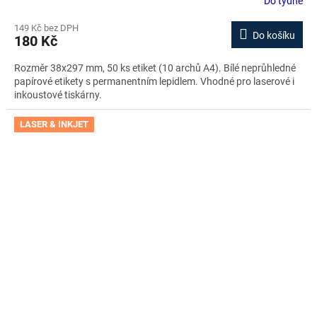
Do týdne
149 Kč bez DPH
Do košíku
180 Kč
Rozměr 38x297 mm, 50 ks etiket (10 archů A4). Bílé neprůhledné
papírové etikety s permanentním lepidlem. Vhodné pro laserové i
inkoustové tiskárny.
LASER & INKJET