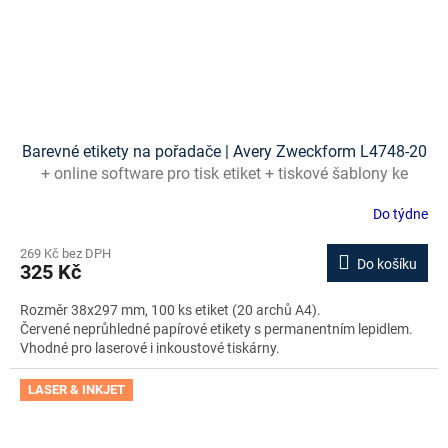
Barevné etikety na pořadače | Avery Zweckform L4748-20
+ online software pro tisk etiket + tiskové šablony ke
stažení zdarma
Do týdne
269 Kč bez DPH
Do košíku
325 Kč
Rozměr 38x297 mm, 100 ks etiket (20 archů A4).
Červené neprůhledné papírové etikety s permanentním lepidlem.
Vhodné pro laserové i inkoustové tiskárny.
LASER & INKJET