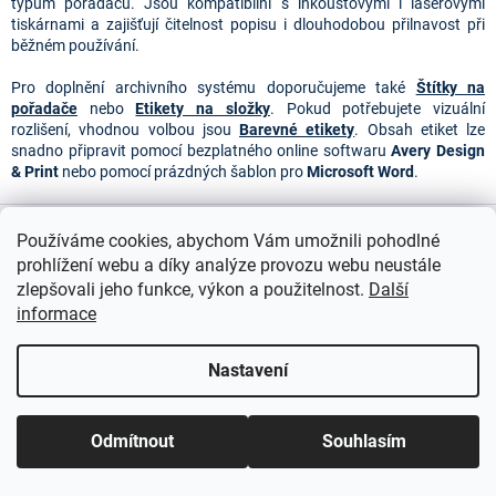
y
typům pořadačů. Jsou kompatibilní s inkoustovými i laserovými
v
tiskárnami a zajišťují čitelnost popisu i dlouhodobou přilnavost při
ý
běžném používání.
p
i
Pro doplnění archivního systému doporučujeme také
Štítky na
s
pořadače
nebo
Etikety na složky
. Pokud potřebujete vizuální
u
rozlišení, vhodnou volbou jsou
Barevné etikety
. Obsah etiket lze
snadno připravit pomocí bezplatného online softwaru
Avery Design
& Print
nebo pomocí prázdných šablon pro
Microsoft Word
.
Z
á
Používáme cookies, abychom Vám umožnili pohodlné
p
prohlížení webu a díky analýze provozu webu neustále
a
zlepšovali jeho funkce, výkon a použitelnost.
Další
t
informace
í
Nastavení
Odmítnout
Souhlasím