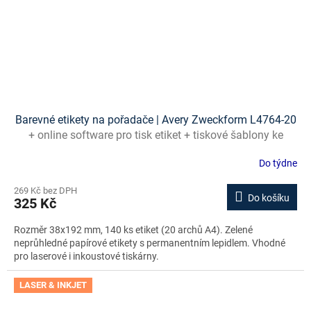
Barevné etikety na pořadače | Avery Zweckform L4764-20
+ online software pro tisk etiket + tiskové šablony ke
stažení zdarma
Do týdne
269 Kč bez DPH
Do košíku
325 Kč
Rozměr 38x192 mm, 140 ks etiket (20 archů A4). Zelené
neprůhledné papírové etikety s permanentním lepidlem. Vhodné
pro laserové i inkoustové tiskárny.
LASER & INKJET