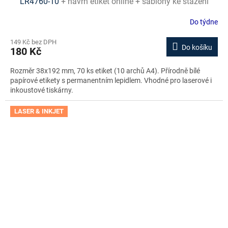
LR4760-10
+ návrh etiket online + šablony ke stažení
zdarma
Do týdne
149 Kč bez DPH
Do košíku
180 Kč
Rozměr 38x192 mm, 70 ks etiket (10 archů A4). Přírodně bílé
papírové etikety s permanentním lepidlem. Vhodné pro laserové i
inkoustové tiskárny.
LASER & INKJET