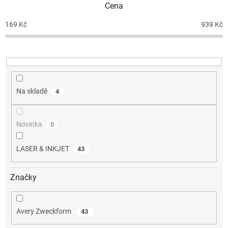
Cena
r
o
169
Kč
939
Kč
d
u
k
t
ů
Na skladě
4
Novinka
0
LASER & INKJET
43
Značky
Avery Zweckform
43