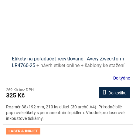
Etikety na pořadače | recyklované | Avery Zweckform
LR4760-25
+ návrh etiket online + šablony ke stažení
zdarma
Do týdne
269 Kč bez DPH
Do košíku
325 Kč
Rozměr 38x192 mm, 210 ks etiket (30 archů A4). Přírodně bílé
papírové etikety s permanentním lepidlem. Vhodné pro laserové i
inkoustové tiskárny.
LASER & INKJET