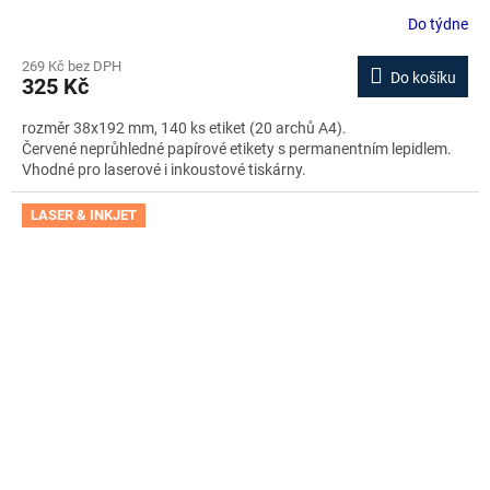
stažení zdarma
Do týdne
269 Kč bez DPH
Do košíku
325 Kč
rozměr 38x192 mm, 140 ks etiket (20 archů A4).
Červené neprůhledné papírové etikety s permanentním lepidlem.
Vhodné pro laserové i inkoustové tiskárny.
LASER & INKJET