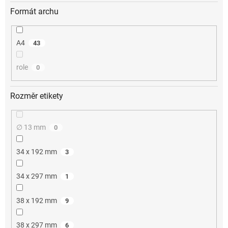
Formát archu
A4
43
role
0
Rozměr etikety
∅ 13 mm
0
34 x 192 mm
3
34 x 297 mm
1
38 x 192 mm
9
38 x 297 mm
6