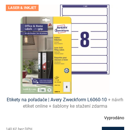
V
LASER & INKJET
ý
p
i
s
p
r
o
d
u
k
t
ů
Etikety na pořadače | Avery Zweckform L6060-10
+ návrh
etiket online + šablony ke stažení zdarma
Vyprodáno
140 Kč bez DPH