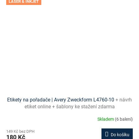
LASER & INKJET
Etikety na pořadače | Avery Zweckform L4760-10
+ návrh
etiket online + šablony ke stažení zdarma
Skladem
(6 balení)
149 Kč bez DPH
Do košíku
180 Kč