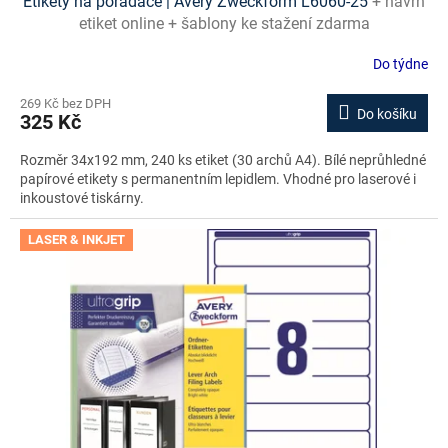
Etikety na pořadače | Avery Zweckform L6060-25
+ návrh
etiket online + šablony ke stažení zdarma
Do týdne
269 Kč bez DPH
Do košíku
325 Kč
Rozměr 34x192 mm, 240 ks etiket (30 archů A4). Bílé neprůhledné
papírové etikety s permanentním lepidlem. Vhodné pro laserové i
inkoustové tiskárny.
LASER & INKJET