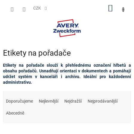
Přejít
NÁKUP
na
CZK
obsah
KOŠÍK
Etikety na pořadače
Etikety na pořadače slouží k přehlednému označení hřbetů a
obsahu pořadačů. Usnadňují orientaci v dokumentech a pomáhají
udržet systém v kanceláři i archivu. Ideální pro každodenní
administrativu.
Ř
a
Doporučujeme
Nejlevnější
Nejdražší
Nejprodávanější
z
e
Abecedně
n
í
p