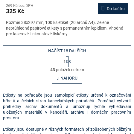
269 Kč bez DPH
Do košíku
325 Kč
Rozměr 38x297 mm, 100 ks etiket (20 archů A4). Zelené
neprůhledné papírové etikety s permanentním lepidlem. Vhodné
pro laserové i inkoustové tiskárny.
NAČÍST 18 DALŠÍCH
S
1
3
t
O
r
43
položek celkem
v
á
l
NAHORU
n
á
k
o
d
v
a
Etikety na pořadače jsou samolepicí etikety určené k označování
á
c
hřbetů a čelních stran kancelářských pořadačů. Pomáhají vytvořit
n
í
přehledný archiv dokumentů a umožňují rychlé vyhledávání
í
p
uložených materiálů v kanceláři, archivu i domácím pracovním
r
prostoru.
v
k
Etikety jsou dostupné v různých formátech přizpůsobených běžným