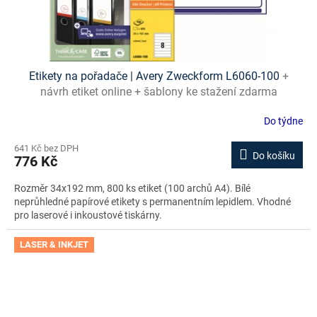
Etikety na pořadače | Avery Zweckform L6060-100
+
návrh etiket online + šablony ke stažení zdarma
Do týdne
641 Kč bez DPH
Do košíku
776 Kč
Rozměr 34x192 mm, 800 ks etiket (100 archů A4). Bílé
neprůhledné papírové etikety s permanentním lepidlem. Vhodné
pro laserové i inkoustové tiskárny.
LASER & INKJET