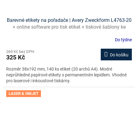
Barevné etikety na pořadače | Avery Zweckform L4763-20
+ online software pro tisk etiket + tiskové šablony ke
stažení zdarma
Do týdne
269 Kč bez DPH
Do košíku
325 Kč
Rozměr 38x192 mm, 140 ks etiket (20 archů A4). Modré
neprůhledné papírové etikety s permanentním lepidlem. Vhodné
pro laserové i inkoustové tiskárny.
LASER & INKJET