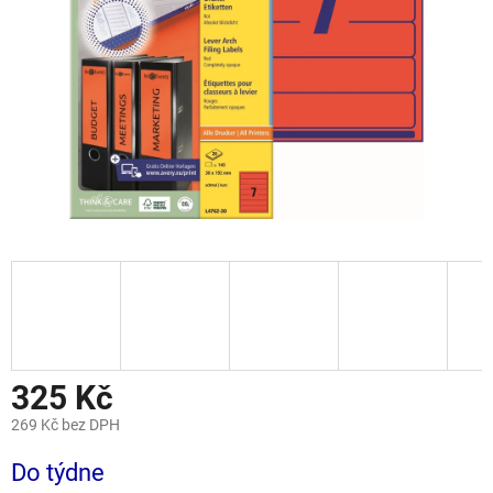
325 Kč
269 Kč bez DPH
Měrná
Do týdne
cena: