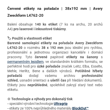
Červené etikety na pořadače | 38x192 mm | Avery
Zweckform L4762-20
Balení obsahuje
140 ks etiket
(7 ks na archu, 20 archů
A4)
pro
laserové i inkoustové tiskárny
.
🏷️ Použití a vlastnosti etiket
Barevné samolepicí etikety na pořadače Avery Zweckform
L4762-20
o rozměru
38 x 192 mm
jsou ideální pro rychlou,
profesionální a jednotnou organizaci kanceláře i domácí
pracovny. Tyto
červené
papírové
etikety na šanony
s
permanentním lepidlem
, ve standardním krátkém formátu
, se
perfektně hodí pro
úzké pořadače
značek Leitz, Elba, Esselte,
Mehle, Herlitz, Bene a dalších výrobců.
Potištěné hřbety
pořadačů
dodají vašemu archivu
profesionální
vzhled,
usnadní orientaci a
ušetří čas
při hledání dokumentů.
Etikety jsou
neprůhledné
, spolehlivě zakryjí starý text nebo
etiketu.
⚙️
Technologie a výhody
pro dokonalý tisk
-
speciální výrobní technologie
Ultragrip
-
etikety ze 100% neprůhledného materiálu
BlockOut™