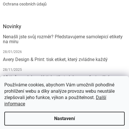
Ochrana osobních údajů
Novinky
Nenašli jste svůj rozměr? Představujeme samolepicí etikety
na míru
28/01/2026
Avery Design & Print: tisk etiket, který zvládne každý
28/11/2025
10 tipů pro dokonalý tisk etiket: Jak na profesionální
výsledek bez starostí
Používáme cookies, abychom Vám umožnili pohodlné
prohlížení webu a díky analýze provozu webu neustále
19/07/2025
zlepšovali jeho funkce, výkon a použitelnost.
Další
informace
Vytvořil Shoptet
Nastavení