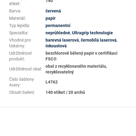
140
etiket
:
Barva
:
červená
Materiál
:
papír
Typ lepidla
:
permanentní
Specialita
:
neprůhledné
,
Ultragrip technologie
Vhodné pro
barevná laserová
,
černobílá laserová
,
tiskárny
:
inkoustová
Udržitelnost
bezchlorově bělený papír s certifikací
produkt
:
FSC®
obal z recyklovaného materiálu,
Udržitelnost obal
:
recyklovatelný
Číslo šablony
L4762
Avery
:
Obsah balení
:
140 etiket / 20 archů
Z
á
p
a