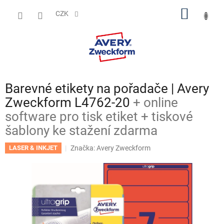
Přejít
NÁKUP
na
CZK
obsah
KOŠÍK
Barevné etikety na pořadače | Avery
Zweckform L4762-20
+ online
software pro tisk etiket + tiskové
šablony ke stažení zdarma
Značka:
Avery Zweckform
LASER & INKJET