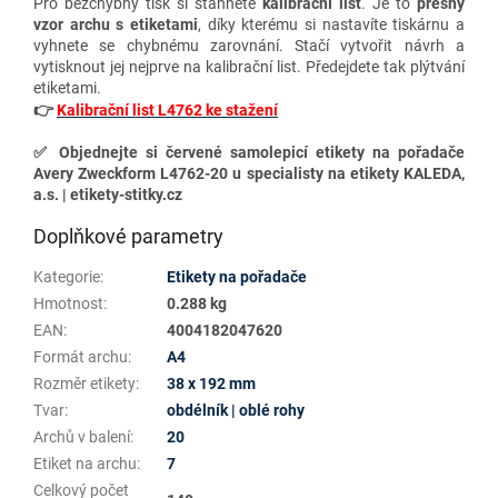
Pro bezchybný tisk si stáhněte
kalibrační list
. Je to
přesný
vzor archu s etiketami
, díky kterému si nastavíte tiskárnu a
vyhnete se chybnému zarovnání. Stačí vytvořit návrh a
vytisknout jej nejprve na kalibrační list. Předejdete tak plýtvání
etiketami.
👉
Kalibrační list L4762 ke stažení
✅ Objednejte si červené samolepicí etikety na pořadače
Avery Zweckform L4762-20 u specialisty na etikety KALEDA,
a.s. | etikety-stitky.cz
Doplňkové parametry
Kategorie
:
Etikety na pořadače
Hmotnost
:
0.288 kg
EAN
:
4004182047620
Formát archu
:
A4
Rozměr etikety
:
38 x 192 mm
Tvar
:
obdélník | oblé rohy
Archů v balení
:
20
Etiket na archu
:
7
Celkový počet