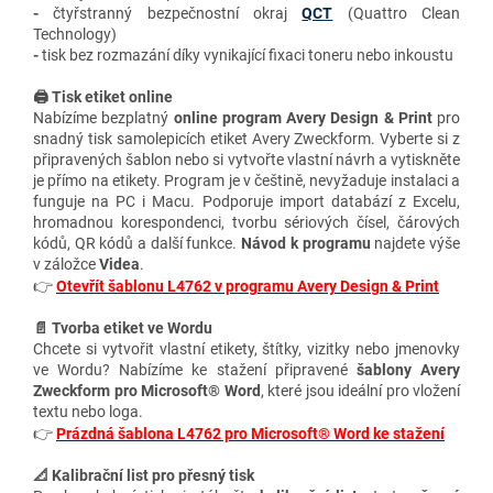
-
čtyřstranný bezpečnostní okraj
QCT
(Quattro Clean
Technology)
-
tisk bez rozmazání díky vynikající fixaci toneru nebo inkoustu
🖨️ Tisk etiket online
Nabízíme bezplatný
online program Avery Design & Print
pro
snadný tisk samolepicích etiket Avery Zweckform. Vyberte si z
připravených šablon nebo si vytvořte vlastní návrh a vytiskněte
je přímo na etikety. Program je v češtině, nevyžaduje instalaci a
funguje na PC i Macu. Podporuje import databází z Excelu,
hromadnou korespondenci, tvorbu sériových čísel, čárových
kódů, QR kódů a další funkce.
Návod k programu
najdete výše
v záložce
Videa
.
👉
Otevřít šablonu L4762 v programu Avery Design & Print
📄 Tvorba etiket ve Wordu
Chcete si vytvořit vlastní etikety, štítky, vizitky nebo jmenovky
ve Wordu? Nabízíme ke stažení připravené
šablony Avery
Zweckform pro Microsoft® Word
, které jsou ideální pro vložení
textu nebo loga.
👉
Prázdná šablona L4762 pro Microsoft® Word ke stažení
📐 Kalibrační list pro přesný tisk