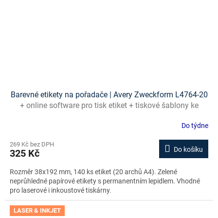
Barevné etikety na pořadače | Avery Zweckform L4764-20
+ online software pro tisk etiket + tiskové šablony ke
stažení zdarma
Do týdne
269 Kč bez DPH
Do košíku
325 Kč
Rozměr 38x192 mm, 140 ks etiket (20 archů A4). Zelené
neprůhledné papírové etikety s permanentním lepidlem. Vhodné
pro laserové i inkoustové tiskárny.
LASER & INKJET