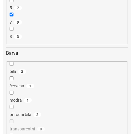
5
7
7
9
8
3
Barva
bílá
3
červená
1
modrá
1
přírodní bílá
2
transparentní
0