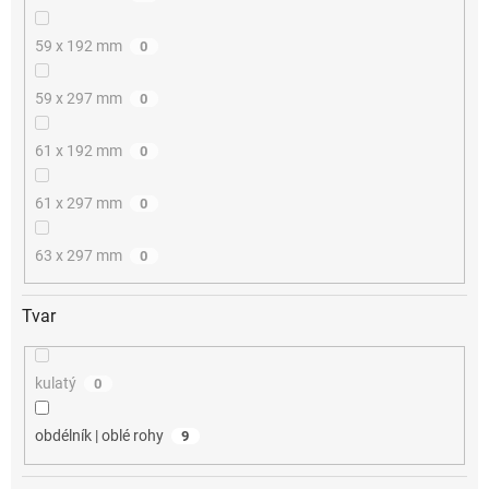
59 x 192 mm
0
59 x 297 mm
0
61 x 192 mm
0
61 x 297 mm
0
63 x 297 mm
0
Tvar
kulatý
0
obdélník | oblé rohy
9