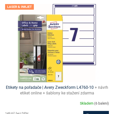
V
LASER & INKJET
ý
p
i
s
p
r
o
d
u
k
t
ů
Etikety na pořadače | Avery Zweckform L4760-10
+ návrh
etiket online + šablony ke stažení zdarma
Skladem
(6 balení)
149 Kč bez DPH