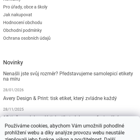
Pro úřady, obce a školy
Jak nakupovat
Hodnocení obchodu
Obchodní podmínky
Ochrana osobních údajů
Novinky
Nenašli jste svůj rozměr? Představujeme samolepicí etikety
na míru
28/01/2026
Avery Design & Print: tisk etiket, který zvládne každý
28/11/2025
10 tipů pro dokonalý tisk etiket: Jak na profesionální
výsledek bez starostí
Používáme cookies, abychom Vám umožnili pohodlné
prohlížení webu a díky analýze provozu webu neustále
19/07/2025
zlepšovali jeho funkce, výkon a použitelnost.
Další