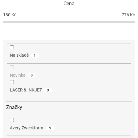
Cena
r
o
180
Kč
776
Kč
d
u
k
t
ů
Na skladě
1
Novinka
0
LASER & INKJET
9
Značky
Avery Zweckform
9