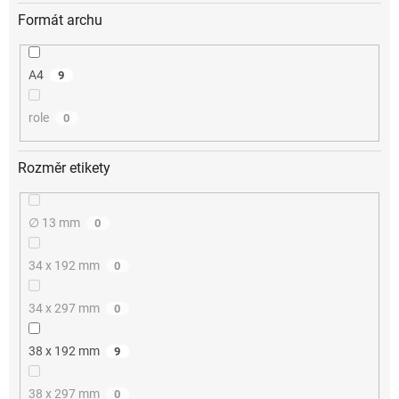
Formát archu
A4
9
role
0
Rozměr etikety
∅ 13 mm
0
34 x 192 mm
0
34 x 297 mm
0
38 x 192 mm
9
38 x 297 mm
0