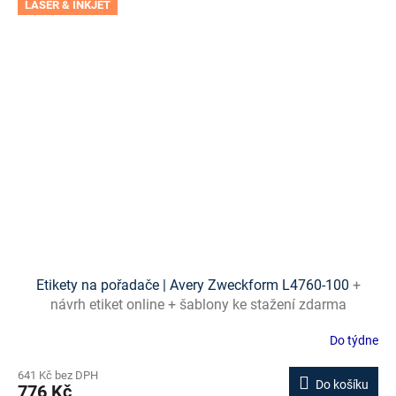
LASER & INKJET
Etikety na pořadače | Avery Zweckform L4760-100
+
návrh etiket online + šablony ke stažení zdarma
Do týdne
641 Kč bez DPH
Do košíku
776 Kč