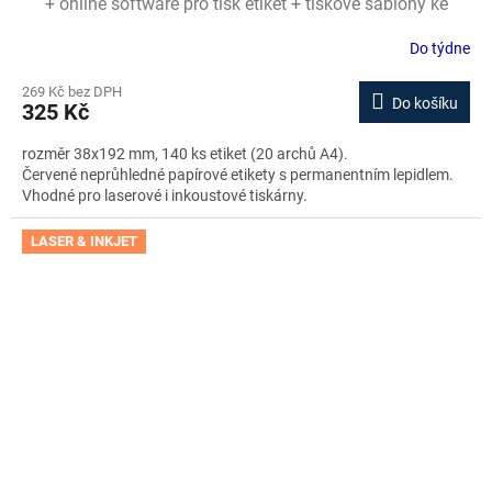
+ online software pro tisk etiket + tiskové šablony ke
stažení zdarma
Do týdne
269 Kč bez DPH
Do košíku
325 Kč
rozměr 38x192 mm, 140 ks etiket (20 archů A4).
Červené neprůhledné papírové etikety s permanentním lepidlem.
Vhodné pro laserové i inkoustové tiskárny.
LASER & INKJET