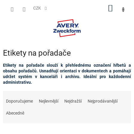
Přejít
NÁKUP
na
CZK
obsah
KOŠÍK
Etikety na pořadače
Etikety na pořadače slouží k přehlednému označení hřbetů a
obsahu pořadačů. Usnadňují orientaci v dokumentech a pomáhají
udržet systém v kanceláři i archivu. Ideální pro každodenní
administrativu.
Ř
a
Doporučujeme
Nejlevnější
Nejdražší
Nejprodávanější
z
e
Abecedně
n
í
p