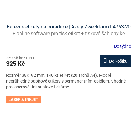
Barevné etikety na pořadače | Avery Zweckform L4763-20
+ online software pro tisk etiket + tiskové šablony ke
stažení zdarma
Do týdne
269 Kč bez DPH
Do košíku
325 Kč
Rozměr 38x192 mm, 140 ks etiket (20 archů A4). Modré
neprůhledné papírové etikety s permanentním lepidlem. Vhodné
pro laserové i inkoustové tiskárny.
LASER & INKJET