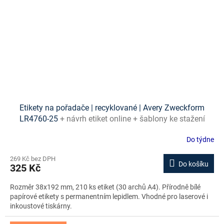
Etikety na pořadače | recyklované | Avery Zweckform
LR4760-25
+ návrh etiket online + šablony ke stažení
zdarma
Do týdne
269 Kč bez DPH
Do košíku
325 Kč
Rozměr 38x192 mm, 210 ks etiket (30 archů A4). Přírodně bílé
papírové etikety s permanentním lepidlem. Vhodné pro laserové i
inkoustové tiskárny.