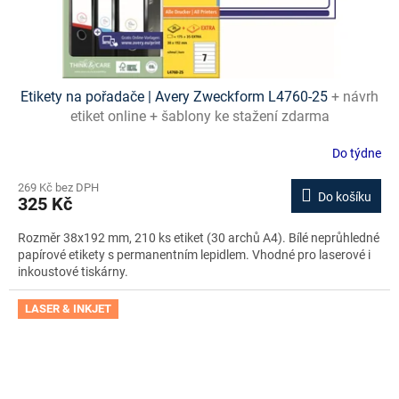
Etikety na pořadače | Avery Zweckform L4760-25
+ návrh
etiket online + šablony ke stažení zdarma
Do týdne
269 Kč bez DPH
Do košíku
325 Kč
Rozměr 38x192 mm, 210 ks etiket (30 archů A4). Bílé neprůhledné
papírové etikety s permanentním lepidlem. Vhodné pro laserové i
inkoustové tiskárny.
LASER & INKJET