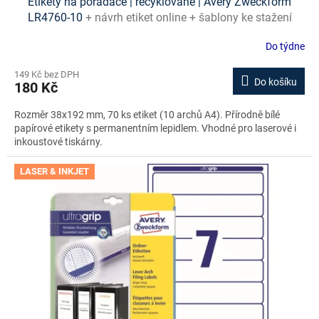
Etikety na pořadače | recyklované | Avery Zweckform
LR4760-10
+ návrh etiket online + šablony ke stažení
zdarma
Do týdne
149 Kč bez DPH
Do košíku
180 Kč
Rozměr 38x192 mm, 70 ks etiket (10 archů A4). Přírodně bílé
papírové etikety s permanentním lepidlem. Vhodné pro laserové i
inkoustové tiskárny.
LASER & INKJET