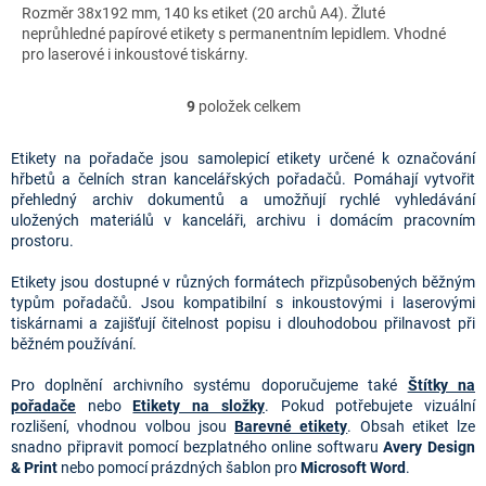
Rozměr 38x192 mm, 140 ks etiket (20 archů A4). Žluté
neprůhledné papírové etikety s permanentním lepidlem. Vhodné
pro laserové i inkoustové tiskárny.
9
položek celkem
O
v
l
Etikety na pořadače jsou samolepicí etikety určené k označování
á
hřbetů a čelních stran kancelářských pořadačů. Pomáhají vytvořit
d
přehledný archiv dokumentů a umožňují rychlé vyhledávání
a
uložených materiálů v kanceláři, archivu i domácím pracovním
c
prostoru.
í
p
Etikety jsou dostupné v různých formátech přizpůsobených běžným
r
typům pořadačů. Jsou kompatibilní s inkoustovými i laserovými
v
tiskárnami a zajišťují čitelnost popisu i dlouhodobou přilnavost při
k
běžném používání.
y
v
Pro doplnění archivního systému doporučujeme také
Štítky na
ý
pořadače
nebo
Etikety na složky
. Pokud potřebujete vizuální
p
rozlišení, vhodnou volbou jsou
Barevné etikety
. Obsah etiket lze
i
snadno připravit pomocí bezplatného online softwaru
Avery Design
s
& Print
nebo pomocí prázdných šablon pro
Microsoft Word
.