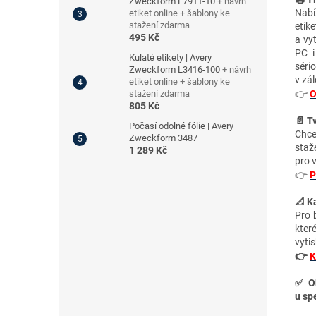
Zweckform L7911-10
+ návrh
Nabí
etiket online + šablony ke
stažení zdarma
etik
495 Kč
a vy
PC i
Kulaté etikety | Avery
séri
Zweckform L3416-100
+ návrh
v zá
etiket online + šablony ke
👉
O
stažení zdarma
805 Kč
📄 T
Počasí odolné fólie | Avery
Chce
Zweckform 3487
staž
1 289 Kč
pro 
👉
P
📐 Ka
Pro 
kter
vytis
👉
K
✅ Ob
u spe