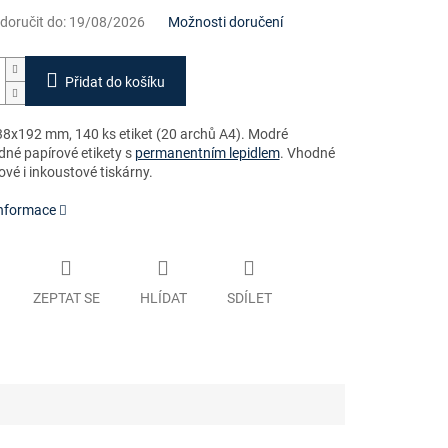
oručit do:
19/08/2026
Možnosti doručení
Přidat do košíku
8x192 mm, 140 ks etiket (20 archů A4). Modré
dné papírové etikety s
permanentním lepidlem
. Vhodné
ové i inkoustové tiskárny.
informace
ZEPTAT SE
HLÍDAT
SDÍLET