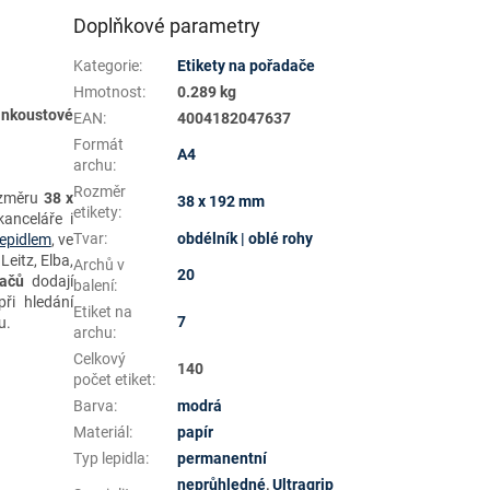
Doplňkové parametry
Kategorie
:
Etikety na pořadače
Hmotnost
:
0.289 kg
 inkoustové
EAN
:
4004182047637
Formát
A4
archu
:
Rozměr
změru
38 x
38 x 192 mm
etikety
:
kanceláře i
Tvar
:
obdélník | oblé rohy
epidlem
, ve
Leitz, Elba,
Archů v
20
dačů
dodají
balení
:
ři hledání
Etiket na
7
tu.
archu
:
Celkový
140
počet etiket
:
Barva
:
modrá
Materiál
:
papír
Typ lepidla
:
permanentní
neprůhledné
,
Ultragrip