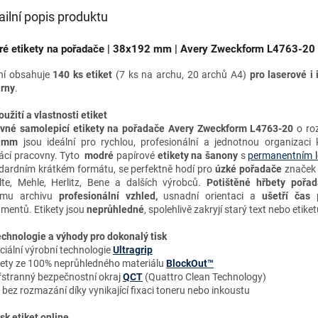
ailní popis produktu
é etikety na pořadače | 38x192 mm | Avery Zweckform L4763-20
ní obsahuje
140 ks etiket
(7 ks na archu, 20 archů A4)
pro
laserové i
árny
.
oužití a vlastnosti etiket
vné samolepicí etikety na pořadače Avery Zweckform L4763-20
o ro
 mm
jsou ideální pro rychlou, profesionální a jednotnou organizaci 
cí pracovny. Tyto
modré
papírové
etikety na šanony
s
permanentním l
dardním krátkém formátu
, se perfektně hodí pro
úzké pořadače
značek 
lte, Mehle, Herlitz, Bene a dalších výrobců.
Potištěné hřbety pořa
emu archivu
profesionální vzhled,
usnadní orientaci a
ušetří čas
p
mentů. Etikety jsou
neprůhledné
, spolehlivě zakryjí starý text nebo etike
chnologie a výhody
pro dokonalý tisk
ciální výrobní technologie
Ultragrip
kety ze 100% neprůhledného materiálu
BlockOut™
řstranný bezpečnostní okraj
QCT
(Quattro Clean Technology)
k bez rozmazání díky vynikající fixaci toneru nebo inkoustu
isk etiket online