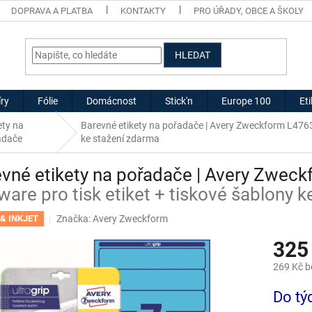
DOPRAVA A PLATBA
KONTAKTY
PRO ÚŘADY, OBCE A ŠKOLY
HLEDAT
ry
Fólie
Domácnost
Stick'n
Europe 100
Et
ety na
Barevné etikety na pořadače | Avery Zweckform L47
adače
ke stažení zdarma
vné etikety na pořadače | Avery Zwec
ware pro tisk etiket + tiskové šablony 
Značka:
Avery Zweckform
& INKJET
325
269 Kč 
Měrná
Do tý
cena: