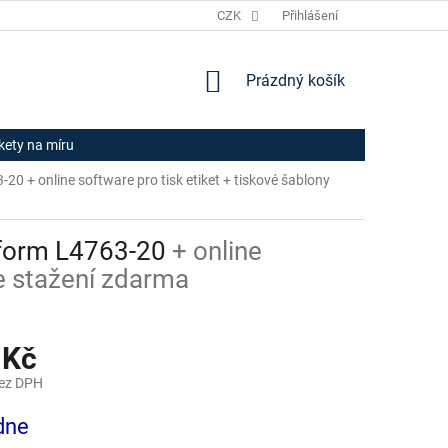
JAK NAKUPOVAT
HODNOCENÍ OBCHODU
CZK
Přihlášení
OBCHODNÍ PODM
NÁKUPNÍ
Prázdný košík
KOŠÍK
ikety na míru
63-20
+ online software pro tisk etiket + tiskové šablony
kform L4763-20
+ online
ke stažení zdarma
 Kč
bez DPH
dne