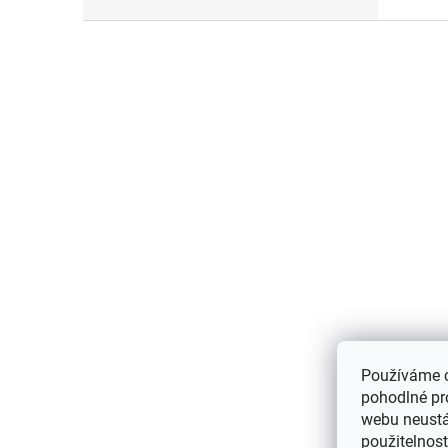
Z
á
p
a
t
í
Používáme 
pohodlné pr
webu neustál
použitelnos