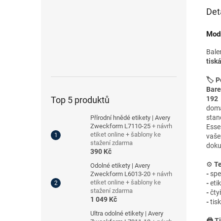
Det
Modr
Bale
tisk
🏷️ P
Bare
192
Top 5 produktů
domá
stan
Přírodní hnědé etikety | Avery
Zweckform L7110-25
+ návrh
Esse
etiket online + šablony ke
vaš
stažení zdarma
doku
390 Kč
⚙️
Te
Odolné etikety | Avery
-
spe
Zweckform L6013-20
+ návrh
etiket online + šablony ke
-
eti
stažení zdarma
-
čty
1 049 Kč
-
tis
Ultra odolné etikety | Avery
🖨️ T