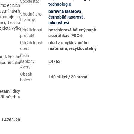
Specialita
:
technologie
amolepicích
astní návrh
barevná laserová
,
Vhodné pro
 funguje na
černobílá laserová
,
tiskárny
:
ci, tvorbu
inkoustová
jdete výše
Udržitelnost
bezchlorově bělený papír
produkt
:
s certifikací FSC®
Udržitelnost
obal z recyklovaného
obal
:
materiálu, recyklovatelný
Číslo
Nabízíme ke
šablony
L4763
jsou ideální
Avery
:
Obsah
140 etiket / 20 archů
balení
:
ketami
, díky
řit návrh a
m L4763-20