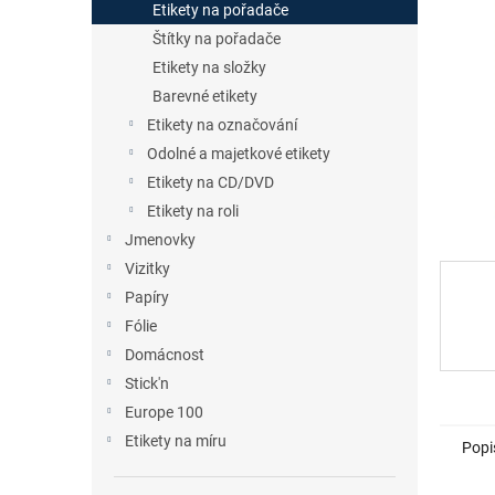
a
Etikety na pořadače
n
Štítky na pořadače
e
Etikety na složky
l
Barevné etikety
Etikety na označování
Odolné a majetkové etikety
Etikety na CD/DVD
Etikety na roli
Jmenovky
Vizitky
Papíry
Fólie
Domácnost
Stick'n
Europe 100
Etikety na míru
Popi