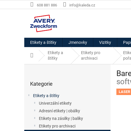
Přejít
608 881 886
info@kaleda.cz
na
obsah
Etikety a štítky
Jmenovky
Vizitky
Papí
Etikety a
Etikety pro
Etik
Domů
štítky
archivaci
poř
P
Bare
o
Přeskočit
s
soft
Kategorie
kategorie
t
r
LASER 
Etikety a štítky
a
Univerzální etikety
n
Adresní etikety | obálky
n
í
Etikety na zásilky | balíky
p
Etikety pro archivaci