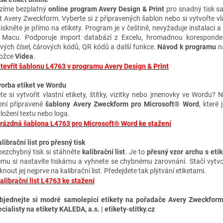
zíme bezplatný
online program Avery Design & Print
pro snadný tisk s
et Avery Zweckform. Vyberte si z připravených šablon nebo si vytvořte vl
tiskněte je přímo na etikety. Program je v češtině, nevyžaduje instalaci a
 Macu. Podporuje import databází z Excelu, hromadnou koresponden
ových čísel, čárových kódů, QR kódů a další funkce.
Návod k programu
na
ložce
Videa
.
tevřít šablonu L4763 v programu Avery Design & Print
vorba etiket ve Wordu
te si vytvořit vlastní etikety, štítky, vizitky nebo jmenovky ve Wordu? 
ení připravené
šablony Avery Zweckform pro Microsoft® Word
, které 
vložení textu nebo loga.
rázdná šablona L4763 pro Microsoft® Word ke stažení
librační list pro přesný tisk
bezchybný tisk si stáhněte
kalibrační list
. Je to
přesný vzor archu s eti
ému si nastavíte tiskárnu a vyhnete se chybnému zarovnání. Stačí vytvo
knout jej nejprve na kalibrační list. Předejdete tak plýtvání etiketami.
alibrační list L4763 ke stažení
jednejte si modré samolepicí etikety na pořadače Avery Zweckfor
cialisty na etikety KALEDA, a.s. | etikety-stitky.cz