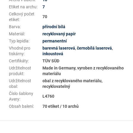
Etiket na archu
:
7
Celkový počet
70
etiket
:
Barva
:
přírodní bílá
Materiál
:
recyklovaný papír
Typ lepidla
:
permanentní
Vhodné pro
barevná laserová
,
černobílá laserová
,
tiskárny
:
inkoustová
Certifikáty
:
TÜV SÜD
Udržitelnost
Made in Germany, vyroben z recyklovaného
produkt
:
materiálu
Udržitelnost
obal z recyklovaného materiálu,
obal
:
recyklovatelný
Číslo šablony
L4760
Avery
:
Obsah balení
:
70 etiket / 10 archů
Z
á