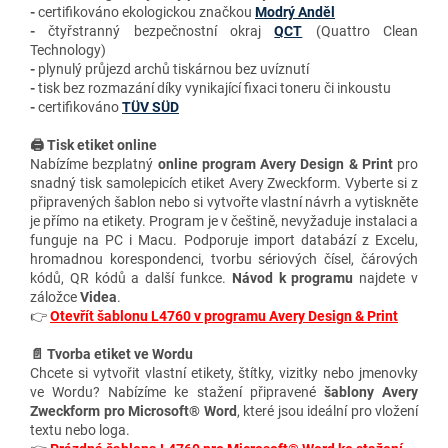
-
certifikováno ekologickou značkou
Modrý Anděl
-
čtyřstranný bezpečnostní okraj
QCT
(Quattro Clean
Technology)
-
plynulý průjezd archů tiskárnou bez uvíznutí
-
tisk bez rozmazání díky vynikající fixaci toneru či inkoustu
-
certifikováno
TÜV SÜD
🖨️ Tisk etiket online
Nabízíme bezplatný
online program Avery Design & Print
pro
snadný tisk samolepicích etiket Avery Zweckform. Vyberte si z
připravených šablon nebo si vytvořte vlastní návrh a vytiskněte
je přímo na etikety. Program je v češtině, nevyžaduje instalaci a
funguje na PC i Macu. Podporuje import databází z Excelu,
hromadnou korespondenci, tvorbu sériových čísel, čárových
kódů, QR kódů a další funkce.
Návod k programu
najdete v
záložce
Videa
.
👉
Otevřít šablonu L4760 v programu Avery Design & Print
📄 Tvorba etiket ve Wordu
Chcete si vytvořit vlastní etikety, štítky, vizitky nebo jmenovky
ve Wordu? Nabízíme ke stažení připravené
šablony Avery
Zweckform pro Microsoft® Word
, které jsou ideální pro vložení
textu nebo loga.