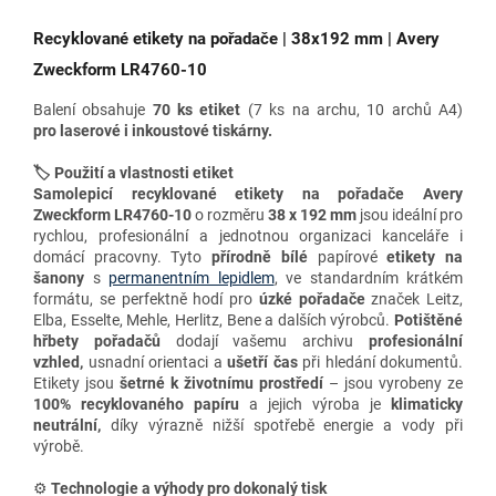
Recyklované etikety na pořadače | 38x192 mm | Avery
Zweckform LR4760-10
Balení obsahuje
70 ks etiket
(7 ks na archu, 10 archů A4)
pro
laserové i inkoustové tiskárny.
🏷️ Použití a vlastnosti etiket
Samolepicí recyklované etikety na pořadače Avery
Zweckform LR4760-10
o rozměru
38 x 192 mm
jsou ideální pro
rychlou, profesionální a jednotnou organizaci kanceláře i
domácí pracovny. Tyto
přírodně bílé
papírové
etikety na
šanony
s
permanentním lepidlem
, ve standardním krátkém
formátu
, se perfektně hodí pro
úzké pořadače
značek Leitz,
Elba, Esselte, Mehle, Herlitz, Bene a dalších výrobců.
Potištěné
hřbety pořadačů
dodají vašemu archivu
profesionální
vzhled,
usnadní orientaci a
ušetří čas
při hledání dokumentů.
Etikety jsou
šetrné k životnímu prostředí
– jsou vyrobeny ze
100% recyklovaného papíru
a jejich výroba je
klimaticky
neutrální,
díky výrazně nižší spotřebě energie a vody při
výrobě.
⚙️
Technologie a výhody
pro dokonalý tisk