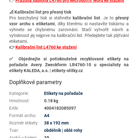
👉
Prázdná šablona L4760 pro Microsoft® Word ke stažení
📐 Kalibrační list pro přesný tisk
Pro bezchybný tisk si stáhněte
kalibrační list
. Je to
přesný
vzor archu s etiketami
, díky kterému si nastavíte tiskárnu a
vyhnete se chybnému zarovnání. Stačí vytvořit návrh a
vytisknout jej nejprve na kalibrační list. Předejdete tak plýtvání
etiketami.
👉
Kalibrační list L4760 ke stažení
✅ Objednejte si potisknutelné recyklované etikety na
pořadače Avery Zweckform LR4760-10 u specialisty na
etikety KALEDA, a.s. | etikety-stitky.cz
Doplňkové parametry
Kategorie
:
Etikety na pořadače
Hmotnost
:
0.18 kg
EAN
:
4004182085097
Formát archu
:
A4
Rozměr etikety
:
38 x 192 mm
Tvar
:
obdélník | oblé rohy
Archů v balení
:
10