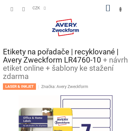
Přejít
NÁKUP
na
CZK
obsah
KOŠÍK
Etikety na pořadače | recyklované |
Avery Zweckform LR4760-10
+ návrh
etiket online + šablony ke stažení
zdarma
Značka:
Avery Zweckform
LASER & INKJET