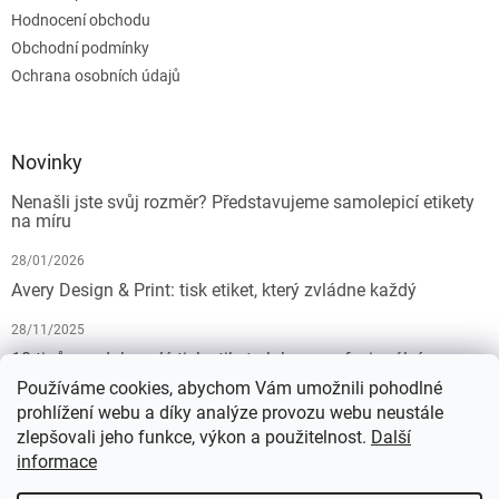
Hodnocení obchodu
Obchodní podmínky
Ochrana osobních údajů
Novinky
Nenašli jste svůj rozměr? Představujeme samolepicí etikety
na míru
28/01/2026
Avery Design & Print: tisk etiket, který zvládne každý
28/11/2025
10 tipů pro dokonalý tisk etiket: Jak na profesionální
výsledek bez starostí
Používáme cookies, abychom Vám umožnili pohodlné
prohlížení webu a díky analýze provozu webu neustále
19/07/2025
zlepšovali jeho funkce, výkon a použitelnost.
Další
informace