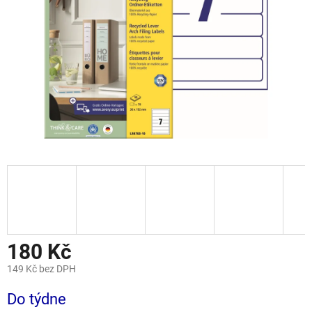
180 Kč
149 Kč bez DPH
Měrná
Do týdne
cena: