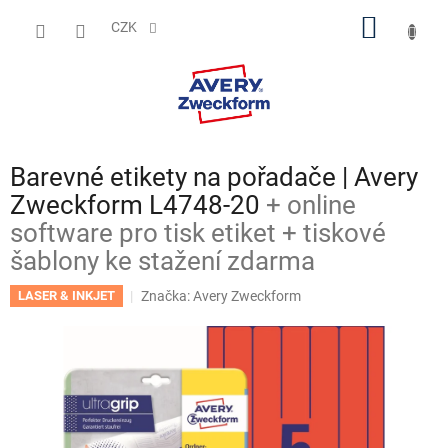
Přejít
NÁKUP
na
CZK
obsah
KOŠÍK
Barevné etikety na pořadače | Avery
Zweckform L4748-20
+ online
software pro tisk etiket + tiskové
šablony ke stažení zdarma
Značka:
Avery Zweckform
LASER & INKJET