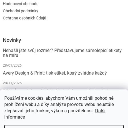
Hodnocení obchodu
Obchodní podmínky
Ochrana osobních údajů
Novinky
Nenašli jste svůj rozměr? Představujeme samolepicí etikety
na míru
28/01/2026
Avery Design & Print: tisk etiket, který zvládne každý
28/11/2025
10 tipů pro dokonalý tisk etiket: Jak na profesionální
výsledek bez starostí
Používáme cookies, abychom Vám umožnili pohodlné
prohlížení webu a díky analýze provozu webu neustále
19/07/2025
zlepšovali jeho funkce, výkon a použitelnost.
Další
informace
Vytvořil Shoptet