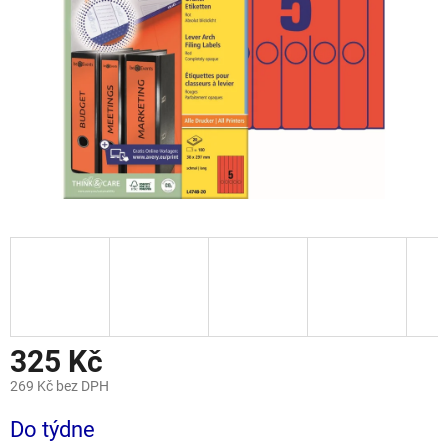
325 Kč
269 Kč bez DPH
Měrná
Do týdne
cena: