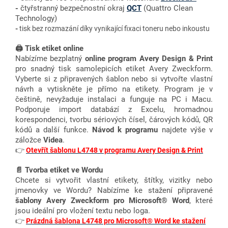
-
č
tyřstranný bezpečnostní okraj
QCT
(Quattro Clean
Technology)
-
tisk bez rozmazání díky vynikající fixaci toneru nebo inkoustu
🖨️ Tisk etiket online
Nabízíme bezplatný
online program Avery Design & Print
pro snadný tisk samolepicích etiket Avery Zweckform.
Vyberte si z připravených šablon nebo si vytvořte vlastní
návrh a vytiskněte je přímo na etikety. Program je v
češtině, nevyžaduje instalaci a funguje na PC i Macu.
Podporuje import databází z Excelu, hromadnou
korespondenci, tvorbu sériových čísel, čárových kódů, QR
kódů a další funkce.
Návod k programu
najdete výše v
záložce
Videa
.
👉
Otevřít šablonu L4748 v programu Avery Design & Print
📄 Tvorba etiket ve Wordu
Chcete si vytvořit vlastní etikety, štítky, vizitky nebo
jmenovky ve Wordu? Nabízíme ke stažení připravené
šablony Avery Zweckform pro Microsoft® Word
, které
jsou ideální pro vložení textu nebo loga.
👉
Prázdná šablona L4748 pro Microsoft® Word ke stažení