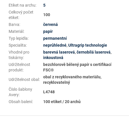
Etiket na archu
:
5
Celkový počet
100
etiket
:
Barva
:
červená
Materiál
:
papír
Typ lepidla
:
permanentní
Specialita
:
neprůhledné
,
Ultragrip technologie
Vhodné pro
barevná laserová
,
černobílá laserová
,
tiskárny
:
inkoustová
Udržitelnost
bezchlorově bělený papír s certifikací
produkt
:
FSC®
obal z recyklovaného materiálu,
Udržitelnost obal
:
recyklovatelný
Číslo šablony
L4748
Avery
:
Obsah balení
:
100 etiket / 20 archů
Z
á