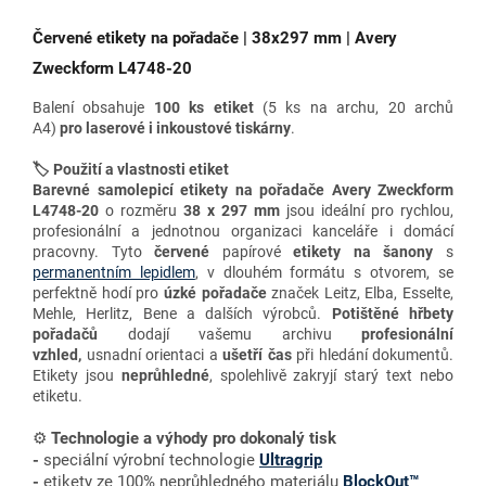
Červené etikety na pořadače | 38x297 mm | Avery
Zweckform L4748-20
Balení obsahuje
100 ks etiket
(5 ks na archu, 20 archů
A4)
pro
laserové i inkoustové tiskárny
.
🏷️ Použití a vlastnosti etiket
Barevné samolepicí etikety na pořadače Avery Zweckform
L4748-20
o rozměru
38 x 297 mm
jsou ideální pro rychlou,
profesionální a jednotnou organizaci kanceláře i domácí
pracovny. Tyto
červené
papírové
etikety na šanony
s
permanentním lepidlem
, v dlouhém formátu s otvorem, se
perfektně hodí pro
úzké pořadače
značek Leitz, Elba, Esselte,
Mehle, Herlitz, Bene a dalších výrobců.
Potištěné hřbety
pořadačů
dodají vašemu archivu
profesionální
vzhled,
usnadní orientaci a
ušetří čas
při hledání dokumentů.
Etikety jsou
neprůhledné
, spolehlivě zakryjí starý text nebo
etiketu.
⚙️
Technologie a výhody
pro dokonalý tisk
-
speciální výrobní technologie
Ultragrip
-
etikety ze 100% neprůhledného materiálu
BlockOut™