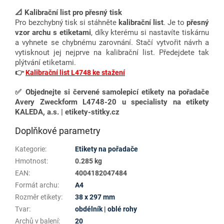
📐 Kalibrační list pro přesný tisk
Pro bezchybný tisk si stáhněte
kalibrační list
. Je to
přesný
vzor archu s etiketami
, díky kterému si nastavíte tiskárnu
a vyhnete se chybnému zarovnání. Stačí vytvořit návrh a
vytisknout jej nejprve na kalibrační list. Předejdete tak
plýtvání etiketami.
👉
Kalibrační list L4748 ke stažení
✅ Objednejte si červené samolepicí etikety na pořadače
Avery Zweckform L4748-20 u specialisty na etikety
KALEDA, a.s. | etikety-stitky.cz
Doplňkové parametry
Kategorie
:
Etikety na pořadače
Hmotnost
:
0.285 kg
EAN
:
4004182047484
Formát archu
:
A4
Rozměr etikety
:
38 x 297 mm
Tvar
:
obdélník | oblé rohy
Archů v balení
:
20