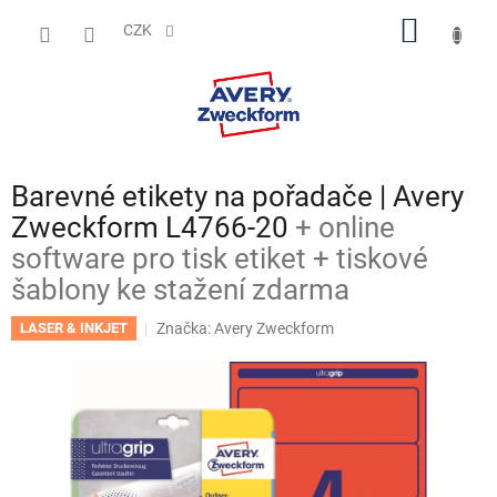
Přejít
NÁKUP
na
CZK
obsah
KOŠÍK
Barevné etikety na pořadače | Avery
Zweckform L4766-20
+ online
software pro tisk etiket + tiskové
šablony ke stažení zdarma
Značka:
Avery Zweckform
LASER & INKJET