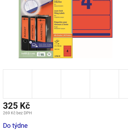
325 Kč
269 Kč bez DPH
Měrná
Do týdne
cena: