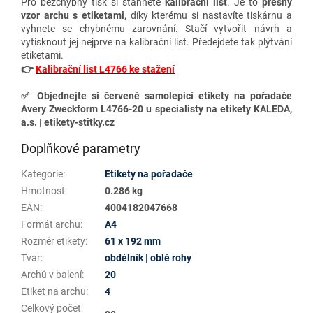
Pro bezchybný tisk si stáhněte
kalibrační list
. Je to
přesný
vzor archu s etiketami
, díky kterému si nastavíte tiskárnu a
vyhnete se chybnému zarovnání. Stačí vytvořit návrh a
vytisknout jej nejprve na kalibrační list. Předejdete tak plýtvání
etiketami.
👉
Kalibrační list L4766 ke stažení
✅ Objednejte si červené samolepicí etikety na pořadače
Avery Zweckform L4766-20 u specialisty na etikety KALEDA,
a.s. | etikety-stitky.cz
Doplňkové parametry
Kategorie
:
Etikety na pořadače
Hmotnost
:
0.286 kg
EAN
:
4004182047668
Formát archu
:
A4
Rozměr etikety
:
61 x 192 mm
Tvar
:
obdélník | oblé rohy
Archů v balení
:
20
Etiket na archu
:
4
Celkový počet