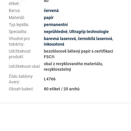
80
etiket
:
Barva
:
červená
Materiál
:
papír
Typ lepidla
:
permanentní
Specialita
:
neprůhledné
,
Ultragrip technologie
Vhodné pro
barevná laserová
,
černobílá laserová
,
tiskárny
:
inkoustová
Udržitelnost
bezchlorově bělený papír s certifikací
produkt
:
FSC®
obal z recyklovaného materiálu,
Udržitelnost obal
:
recyklovatelný
Číslo šablony
L4766
Avery
:
Obsah balení
:
80 etiket / 20 archů
Z
á
p
a