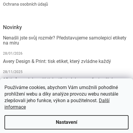
Ochrana osobních údajů
Novinky
Nenašli jste svůj rozměr? Představujeme samolepicí etikety
na míru
28/01/2026
Avery Design & Print: tisk etiket, který zvládne každý
28/11/2025
10 tipů pro dokonalý tisk etiket: Jak na profesionální
výsledek bez starostí
Používáme cookies, abychom Vám umožnili pohodlné
prohlížení webu a díky analýze provozu webu neustále
19/07/2025
zlepšovali jeho funkce, výkon a použitelnost.
Další
informace
Vytvořil Shoptet
Nastavení