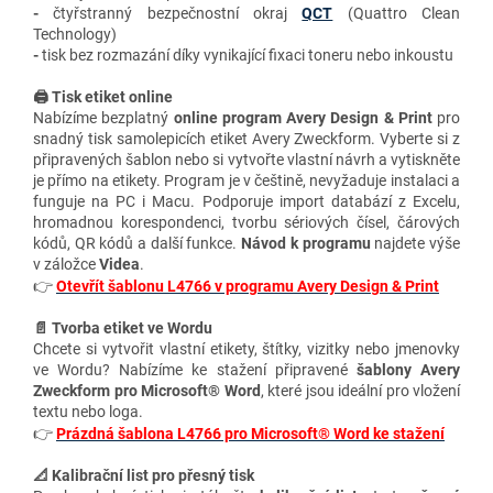
-
čtyřstranný bezpečnostní okraj
QCT
(Quattro Clean
Technology)
-
tisk bez rozmazání díky vynikající fixaci toneru nebo inkoustu
🖨️ Tisk etiket online
Nabízíme bezplatný
online program Avery Design & Print
pro
snadný tisk samolepicích etiket Avery Zweckform. Vyberte si z
připravených šablon nebo si vytvořte vlastní návrh a vytiskněte
je přímo na etikety. Program je v češtině, nevyžaduje instalaci a
funguje na PC i Macu. Podporuje import databází z Excelu,
hromadnou korespondenci, tvorbu sériových čísel, čárových
kódů, QR kódů a další funkce.
Návod k programu
najdete výše
v záložce
Videa
.
👉
Otevřít šablonu L4766 v programu Avery Design & Print
📄 Tvorba etiket ve Wordu
Chcete si vytvořit vlastní etikety, štítky, vizitky nebo jmenovky
ve Wordu? Nabízíme ke stažení připravené
šablony Avery
Zweckform pro Microsoft® Word
, které jsou ideální pro vložení
textu nebo loga.
👉
Prázdná šablona L4766 pro Microsoft® Word ke stažení
📐 Kalibrační list pro přesný tisk