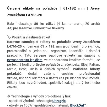
Červené etikety na pořadače | 61x192 mm | Avery
Zweckform L4766-20
Balení obsahuje
80 ks etiket
(4 ks na archu, 20 archů
A4)
pro
laserové i inkoustové tiskárny
.
🏷️ Použití a vlastnosti etiket
Barevné samolepicí etikety na pořadače Avery Zweckform
L4766-20
o rozměru
61 x 192 mm
jsou ideální pro rychlou,
profesionální a jednotnou organizaci kanceláře i domácí
pracovny. Tyto
červené
papírové
etikety na šanony
s
permanentním lepidlem
, ve standardním krátkém formátu
, se
perfektně hodí pro
široké pořadače
značek Leitz, Elba, Falken,
Mehle, Bene, Biella a dalších výrobců.
Potištěné hřbety
pořadačů
dodají vašemu archivu
profesionální
vzhled,
usnadní orientaci a
ušetří čas
při hledání dokumentů.
Etikety jsou
neprůhledné
, spolehlivě zakryjí starý text nebo
etiketu.
⚙️
Technologie a výhody
pro dokonalý tisk
-
speciální výrobní technologie
Ultragrip
-
etikety ze 100% neprůhledného materiálu
BlockOut™