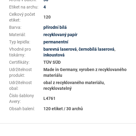
Etiket na archu
:
4
Celkový počet
120
etiket
:
Barva
:
přírodní bílá
Materiál
:
recyklovaný papír
Typ lepidla
:
permanentní
Vhodné pro
barevná laserová
,
černobílá laserová
,
tiskárny
:
inkoustová
Certifikáty
:
TÜV SÜD
Udržitelnost
Made in Germany, vyroben z recyklovaného
produkt
:
materiálu
Udržitelnost
obal z recyklovaného materiálu,
obal
:
recyklovatelný
Číslo šablony
L4761
Avery
:
Obsah balení
:
120 etiket / 30 archů
Z
á