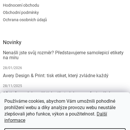
Hodnocení obchodu
Obchodní podmínky
Ochrana osobních údajů
Novinky
Nenašli jste svůj rozměr? Představujeme samolepicí etikety
na míru
28/01/2026
Avery Design & Print: tisk etiket, který zvládne každý
28/11/2025
10 tipů pro dokonalý tisk etiket: Jak na profesionální
výsledek bez starostí
Používáme cookies, abychom Vám umožnili pohodlné
prohlížení webu a díky analýze provozu webu neustále
19/07/2025
zlepšovali jeho funkce, výkon a použitelnost.
Další
informace