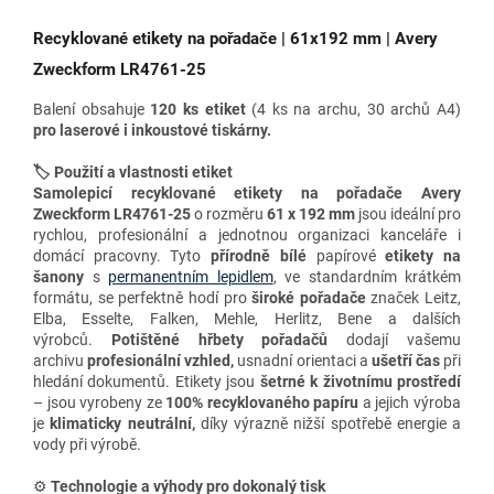
Recyklované etikety na pořadače | 61x192 mm | Avery
Zweckform LR4761-25
Balení obsahuje
120 ks etiket
(4 ks na archu, 30 archů A4)
pro
laserové i inkoustové tiskárny.
🏷️ Použití a vlastnosti etiket
Samolepicí recyklované etikety na pořadače Avery
Zweckform LR4761-25
o rozměru
61 x 192 mm
jsou ideální pro
rychlou, profesionální a jednotnou organizaci kanceláře i
domácí pracovny. Tyto
přírodně bílé
papírové
etikety na
šanony
s
permanentním lepidlem
, ve standardním krátkém
formátu
, se perfektně hodí pro
široké pořadače
značek
Leitz,
Elba, Esselte, Falken, Mehle, Herlitz, Bene
a dalších
výrobců.
Potištěné hřbety pořadačů
dodají vašemu
archivu
profesionální vzhled,
usnadní orientaci a
ušetří čas
při
hledání dokumentů. Etikety jsou
šetrné k životnímu prostředí
– jsou vyrobeny ze
100% recyklovaného papíru
a jejich výroba
je
klimaticky neutrální,
díky výrazně nižší spotřebě energie a
vody při výrobě.
⚙️
Technologie a výhody
pro dokonalý tisk