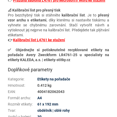
👉
Prázdná šablona L4761 pro Microsoft® Word ke stažení
📐 Kalibrační list pro přesný tisk
Pro bezchybný tisk si stáhněte
kalibrační list
. Je to
přesný
vzor archu s etiketami
, díky kterému si nastavíte tiskárnu a
vyhnete se chybnému zarovnání. Stačí vytvořit návrh a
vytisknout jej nejprve na kalibrační list. Předejdete tak plýtvání
etiketami.
👉
Kalibrační list L4761 ke stažení
✅ Objednejte si potisknutelné recyklované etikety na
pořadače Avery Zweckform LR4761-25 u specialisty na
etikety KALEDA, a.s. | etikety-stitky.cz
Doplňkové parametry
Kategorie
:
Etikety na pořadače
Hmotnost
:
0.412 kg
EAN
:
4004182062043
Formát archu
:
A4
Rozměr etikety
:
61 x 192 mm
Tvar
:
obdélník | oblé rohy
Archů v balení
:
30