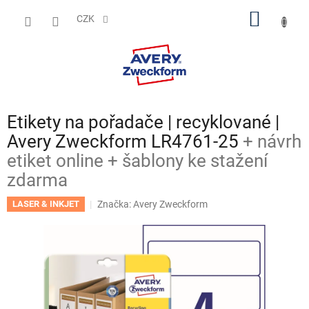
Přejít
NÁKUP
na
CZK
obsah
KOŠÍK
Etikety na pořadače | recyklované |
Avery Zweckform LR4761-25
+ návrh
etiket online + šablony ke stažení
zdarma
Značka:
Avery Zweckform
LASER & INKJET