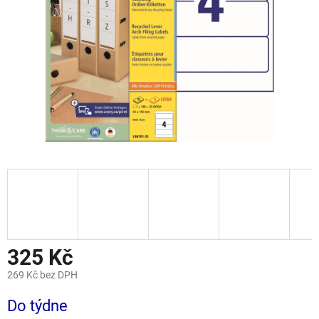
325 Kč
269 Kč bez DPH
Měrná
Do týdne
cena: