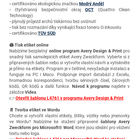
-
certifikováno ekologickou značkou
Modrý Anděl
-
čtyřstranný bezpečnostní okraj
QCT
(Quattro Clean
Technology)
-
plynulý průjezd archů tiskárnou bez uvíznutí
-
tisk bez rozmazání díky vynikající fixaci toneru či inkoustu
-
certifikováno
TÜV SÜD
🖨️ Tisk etiket online
Nabízíme bezplatný
online program Avery Design & Print
pro
snadný tisk samolepicích etiket Avery Zweckform. Vyberte si z
připravených šablon nebo si vytvořte vlastní návrh a vytiskněte
je přímo na etikety. Program je v češtině, nevyžaduje instalaci a
funguje na PC i Macu. Podporuje import databází z Excelu,
hromadnou korespondenci, tvorbu sériových čísel, čárových
kódů, QR kódů a další funkce.
Návod k programu
najdete v
záložce
Videa
.
👉
Otevřít šablonu L4761 v programu Avery Design & Print
📄 Tvorba etiket ve Wordu
Chcete si vytvořit vlastní etikety, štítky, vizitky nebo jmenovky
ve Wordu? Nabízíme ke stažení připravené
šablony Avery
Zweckform pro Microsoft® Word
, které jsou ideální pro vložení
textu nebo loga.