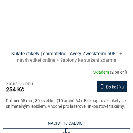
Kulaté etikety | snímatelné | Avery Zweckform 5081
+
návrh etiket online + šablony ke stažení zdarma
Skladem
(2 balení)
210 Kč bez DPH
Do košíku
254 Kč
Průměr 65 mm, 80 ks etiket (10 archů A4). Bílé papírové etikety se
snímatelným lepidlem. Vhodné pro laserové i inkoustové tiskárny.
NAČÍST 18 DALŠÍCH
S