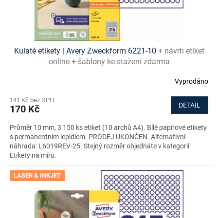
t
ů
Kulaté etikety | Avery Zweckform 6221-10
+ návrh etiket
online + šablony ke stažení zdarma
Vyprodáno
141 Kč bez DPH
DETAIL
170 Kč
Průměr 10 mm, 3 150 ks etiket (10 archů A4). Bílé papírové etikety
s permanentním lepidlem. PRODEJ UKONČEN. Alternativní
náhrada: L6019REV-25. Stejný rozměr objednáte v kategorii
Etikety na míru.
LASER & INKJET