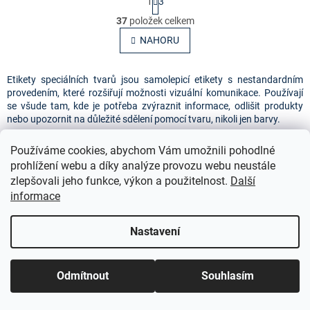
1
3
t
O
r
37
položek celkem
v
á
l
NAHORU
n
á
k
o
d
v
a
Etikety speciálních tvarů jsou samolepicí etikety s nestandardním
á
c
provedením, které rozšiřují možnosti vizuální komunikace. Používají
n
í
se všude tam, kde je potřeba zvýraznit informace, odlišit produkty
í
p
nebo upozornit na důležité sdělení pomocí tvaru, nikoli jen barvy.
r
v
Etikety jsou dostupné v různých velikostech, takže je můžete 
Používáme cookies, abychom Vám umožnili pohodlné
k
přizpůsobit konkrétnímu účelu. Spolehlivě drží na papíru, kartonu i 
prohlížení webu a díky analýze provozu webu neustále
y
plastových površích a poskytují čistý, ostrý tisk v laserových i 
zlepšovali jeho funkce, výkon a použitelnost.
Další
v
inkoustových tiskárnách. Jsou vhodné pro označování zboží, 
informace
ý
dárkových balení, ručně vyráběných produktů, kreativní tvorbu i 
p
kancelářské použití.
i
Nastavení
s
Pro jednoduché kruhové značení doporučujeme
Samolepicí kolečka
.
u
Pokud potřebujete maximální viditelnost, vhodnou volbou jsou také
Neonové etikety
. Návrh a tisk obsahu si lze snadno připravit pomocí
Odmítnout
Souhlasím
bezplatného online softwaru
Avery Design & Print
nebo pomocí
prázdných šablon pro
Microsoft Word
.