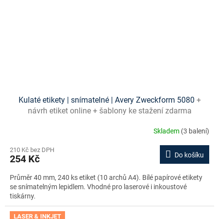
Kulaté etikety | snímatelné | Avery Zweckform 5080
+
návrh etiket online + šablony ke stažení zdarma
Skladem
(3 balení)
210 Kč bez DPH
Do košíku
254 Kč
Průměr 40 mm, 240 ks etiket (10 archů A4). Bílé papírové etikety
se snímatelným lepidlem. Vhodné pro laserové i inkoustové
tiskárny.
LASER & INKJET