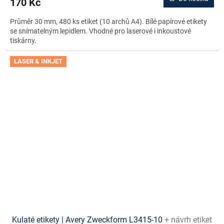
170 Kč
Průměr 30 mm, 480 ks etiket (10 archů A4). Bílé papírové etikety
se snímatelným lepidlem. Vhodné pro laserové i inkoustové
tiskárny.
LASER & INKJET
Kulaté etikety | Avery Zweckform L3415-10
+ návrh etiket