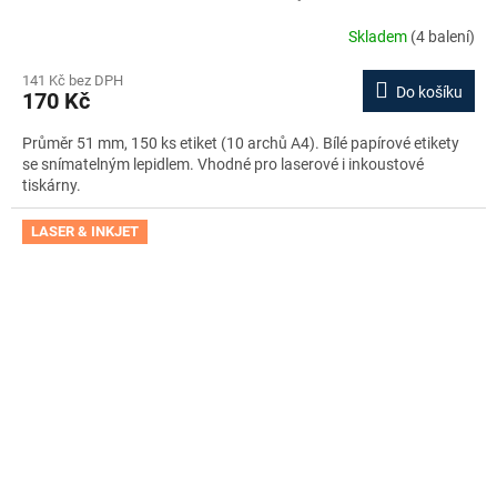
Skladem
(4 balení)
141 Kč bez DPH
Do košíku
170 Kč
Průměr 51 mm, 150 ks etiket (10 archů A4). Bílé papírové etikety
se snímatelným lepidlem. Vhodné pro laserové i inkoustové
tiskárny.
LASER & INKJET