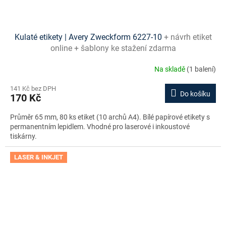
Kulaté etikety | Avery Zweckform 6227-10
+ návrh etiket
online + šablony ke stažení zdarma
Na skladě
(1 balení)
141 Kč bez DPH
Do košíku
170 Kč
Průměr 65 mm, 80 ks etiket (10 archů A4). Bílé papírové etikety s
permanentním lepidlem. Vhodné pro laserové i inkoustové
tiskárny.
LASER & INKJET