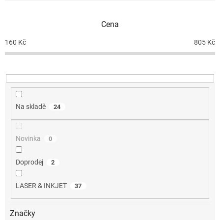
í
p
Cena
r
o
160
Kč
805
Kč
d
u
k
t
ů
Na skladě
24
Novinka
0
Doprodej
2
LASER & INKJET
37
Značky