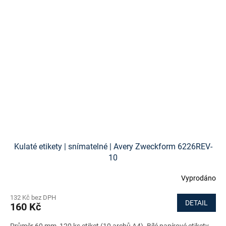
Kulaté etikety | snímatelné | Avery Zweckform 6226REV-
10
Vyprodáno
132 Kč bez DPH
DETAIL
160 Kč
Průměr 60 mm, 120 ks etiket (10 archů A4). Bílé papírové etikety