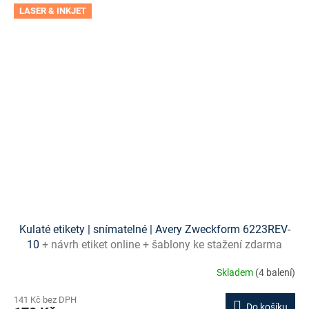
LASER & INKJET
Kulaté etikety | snímatelné | Avery Zweckform 6223REV-
10
+ návrh etiket online + šablony ke stažení zdarma
Skladem
(4 balení)
141 Kč bez DPH
Do košíku