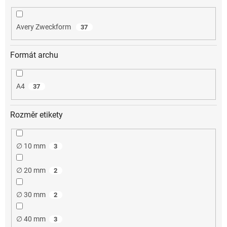
Avery Zweckform
37
Formát archu
A4
37
Rozměr etikety
∅ 10 mm
3
∅ 20 mm
2
∅ 30 mm
2
∅ 40 mm
3