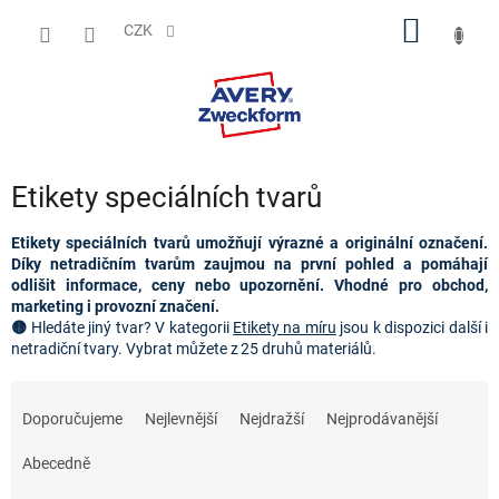
Přejít
NÁKUP
na
CZK
obsah
KOŠÍK
Etikety speciálních tvarů
Etikety speciálních tvarů umožňují výrazné a originální označení.
Díky netradičním tvarům zaujmou na první pohled a pomáhají
odlišit informace, ceny nebo upozornění. Vhodné pro obchod,
marketing i provozní značení.
🟡
Hledáte jiný tvar?
V kategorii
Etikety na míru
jsou k dispozici další i
netradiční tvary. Vybrat můžete z 25 druhů materiálů.
Ř
a
Doporučujeme
Nejlevnější
Nejdražší
Nejprodávanější
z
e
Abecedně
n