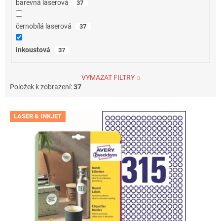
barevná laserová
37
černobílá laserová
37
inkoustová
37
VYMAZAT FILTRY
Položek k zobrazení:
37
V
LASER & INKJET
ý
p
i
s
p
r
o
d
u
k