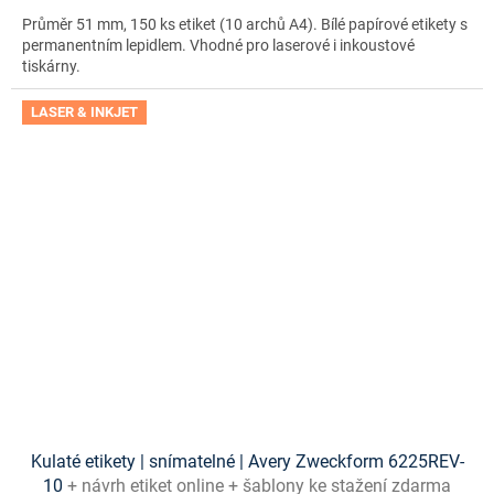
Průměr 51 mm, 150 ks etiket (10 archů A4). Bílé papírové etikety s
permanentním lepidlem. Vhodné pro laserové i inkoustové
tiskárny.
LASER & INKJET
Kulaté etikety | snímatelné | Avery Zweckform 6225REV-
10
+ návrh etiket online + šablony ke stažení zdarma