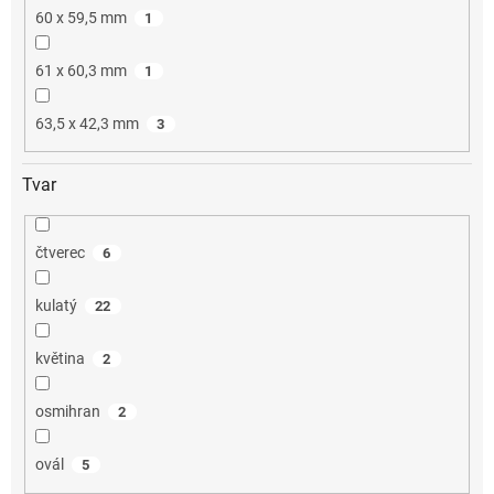
60 x 59,5 mm
1
61 x 60,3 mm
1
63,5 x 42,3 mm
3
Tvar
čtverec
6
kulatý
22
květina
2
osmihran
2
ovál
5