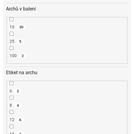
Archů v balení
10
30
25
5
100
2
Etiket na archu
6
2
8
4
12
6
15