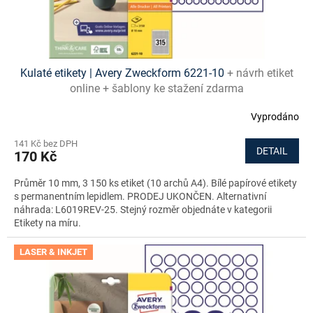
t
ů
Kulaté etikety | Avery Zweckform 6221-10
+ návrh etiket
online + šablony ke stažení zdarma
Vyprodáno
141 Kč bez DPH
DETAIL
170 Kč
Průměr 10 mm, 3 150 ks etiket (10 archů A4). Bílé papírové etikety
s permanentním lepidlem. PRODEJ UKONČEN. Alternativní
náhrada: L6019REV-25. Stejný rozměr objednáte v kategorii
Etikety na míru.
LASER & INKJET