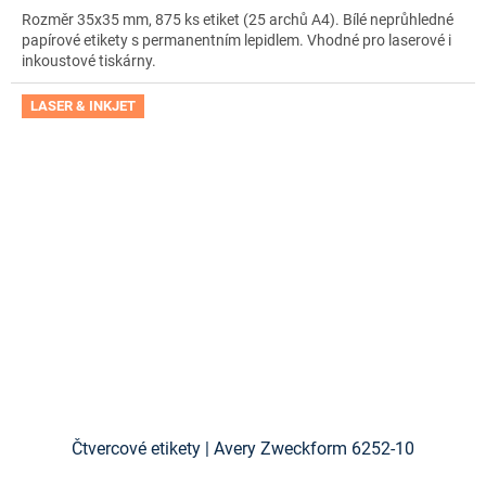
Rozměr 35x35 mm, 875 ks etiket (25 archů A4). Bílé neprůhledné
papírové etikety s permanentním lepidlem. Vhodné pro laserové i
inkoustové tiskárny.
LASER & INKJET
Čtvercové etikety | Avery Zweckform 6252-10