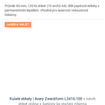
Průměr 60 mm, 120 ks etiket (10 archů A4). Bílé papírové etikety s
permanentním lepidlem. Vhodné pro laserové i inkoustové
tiskárny.
LASER & INKJET
Kulaté etikety | Avery Zweckform L3416-100
+ návrh
etiket online + šablony ke stažení zdarma