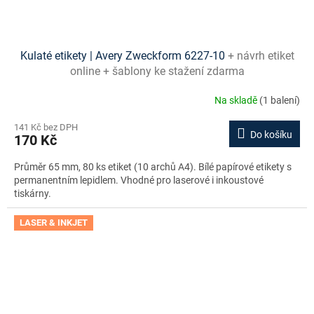
Kulaté etikety | Avery Zweckform 6227-10
+ návrh etiket
online + šablony ke stažení zdarma
Na skladě
(1 balení)
141 Kč bez DPH
Do košíku
170 Kč
Průměr 65 mm, 80 ks etiket (10 archů A4). Bílé papírové etikety s
permanentním lepidlem. Vhodné pro laserové i inkoustové
tiskárny.
LASER & INKJET