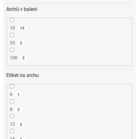
Archů v balení
10
13
25
2
100
2
Etiket na archu
6
1
8
2
12
2
15