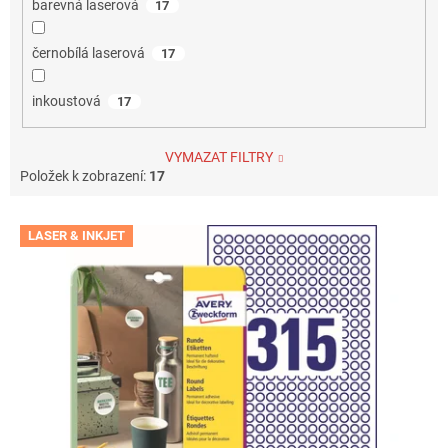
barevná laserová
17
černobílá laserová
17
inkoustová
17
VYMAZAT FILTRY
Položek k zobrazení:
17
V
LASER & INKJET
ý
p
i
s
p
r
o
d
u
k