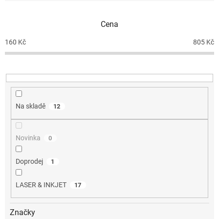
í
p
Cena
r
o
160
Kč
805
Kč
d
u
k
t
ů
Na skladě
12
Novinka
0
Doprodej
1
LASER & INKJET
17
Značky