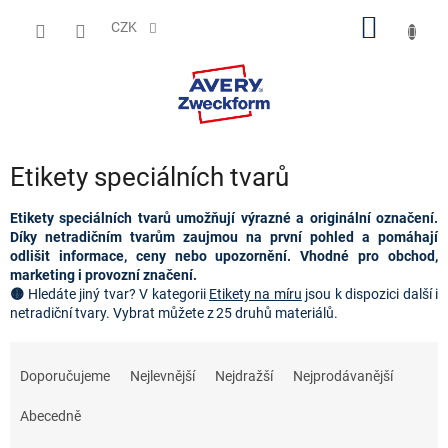
Přejít
NÁKUP
na
CZK
obsah
KOŠÍK
Etikety speciálních tvarů
Etikety speciálních tvarů umožňují výrazné a originální označení.
Díky netradičním tvarům zaujmou na první pohled a pomáhají
odlišit informace, ceny nebo upozornění. Vhodné pro obchod,
marketing i provozní značení.
🟡
Hledáte jiný tvar?
V kategorii
Etikety na míru
jsou k dispozici další i
netradiční tvary. Vybrat můžete z 25 druhů materiálů.
Ř
a
Doporučujeme
Nejlevnější
Nejdražší
Nejprodávanější
z
e
Abecedně
n