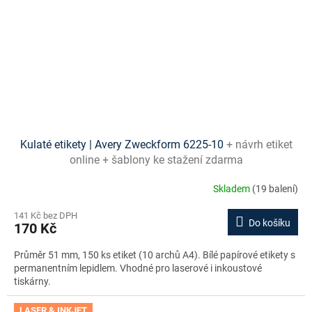
Kulaté etikety | Avery Zweckform 6225-10
+ návrh etiket
online + šablony ke stažení zdarma
Skladem
(19 balení)
141 Kč bez DPH
Do košíku
170 Kč
Průměr 51 mm, 150 ks etiket (10 archů A4). Bílé papírové etikety s
permanentním lepidlem. Vhodné pro laserové i inkoustové
tiskárny.
LASER & INKJET