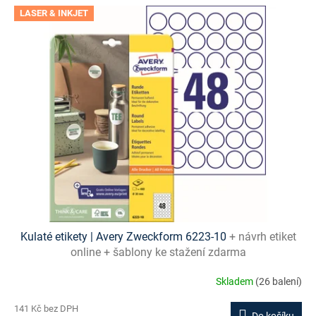
LASER & INKJET
Kulaté etikety | Avery Zweckform 6223-10
+ návrh etiket
online + šablony ke stažení zdarma
Skladem
(26 balení)
141 Kč bez DPH