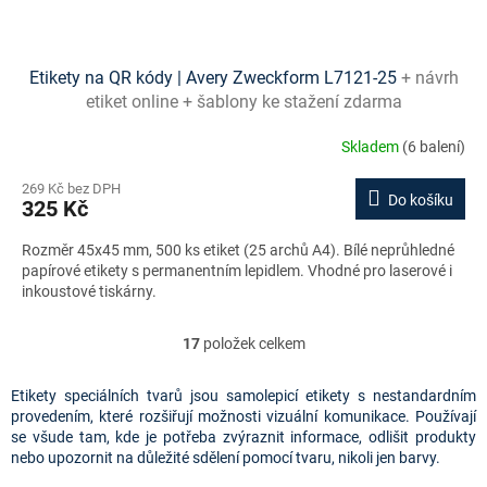
Etikety na QR kódy | Avery Zweckform L7121-25
+ návrh
etiket online + šablony ke stažení zdarma
Skladem
(6 balení)
269 Kč bez DPH
Do košíku
325 Kč
Rozměr 45x45 mm, 500 ks etiket (25 archů A4). Bílé neprůhledné
papírové etikety s permanentním lepidlem. Vhodné pro laserové i
inkoustové tiskárny.
17
položek celkem
O
v
l
Etikety speciálních tvarů jsou samolepicí etikety s nestandardním
á
provedením, které rozšiřují možnosti vizuální komunikace. Používají
d
se všude tam, kde je potřeba zvýraznit informace, odlišit produkty
a
nebo upozornit na důležité sdělení pomocí tvaru, nikoli jen barvy.
c