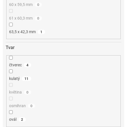
60 x 59,5 mm
0
61 x 60,3 mm
0
63,5 x 42,3 mm
1
Tvar
čtverec
4
kulatý
11
květina
0
osmihran
0
ovál
2