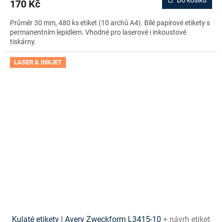
Do košíku
170 Kč
Průměr 30 mm, 480 ks etiket (10 archů A4). Bílé papírové etikety s
permanentním lepidlem. Vhodné pro laserové i inkoustové
tiskárny.
LASER & INKJET
Kulaté etikety | Avery Zweckform L3415-10
+ návrh etiket