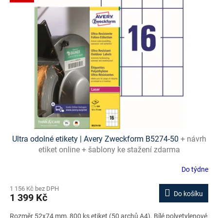
p
i
s
p
r
o
d
u
k
t
ů
Ultra odolné etikety | Avery Zweckform B5274-50
+ návrh
etiket online + šablony ke stažení zdarma
Do týdne
1 156 Kč bez DPH
Do košíku
1 399 Kč
Rozměr 52x74 mm, 800 ks etiket (50 archů A4). Bílé polyetylenové