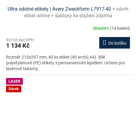
Ultra odolné etikety | Avery Zweckform L7917-40
+ návrh
etiket online + šablony ke stažení zdarma
Skladem
(14 balení)
937 Kč bez DPH
Do košíku
1 134 Kč
Rozměr 210x297 mm, 40 ks etiket (40 archů A4). Bílé
polyetylenové (PE) etikety s permanentním lepidlem. Určeno pro
laserové tiskárny.
LASER
Dárek