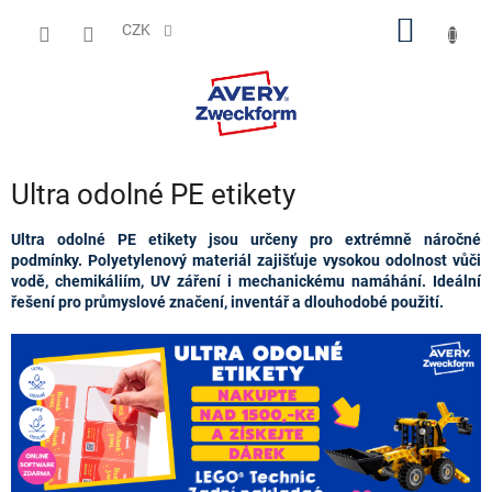
Přejít
NÁKUP
na
CZK
obsah
KOŠÍK
Ultra odolné PE etikety
Ultra odolné PE etikety jsou určeny pro extrémně náročné
podmínky. Polyetylenový materiál zajišťuje vysokou odolnost vůči
vodě, chemikáliím, UV záření i mechanickému namáhání. Ideální
řešení pro průmyslové značení, inventář a dlouhodobé použití.