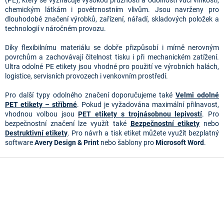
d
chemickým látkám i povětrnostním vlivům. Jsou navrženy pro
a
dlouhodobé značení výrobků, zařízení, nářadí, skladových položek a
c
technologií v náročném provozu.
í
p
Díky flexibilnímu materiálu se dobře přizpůsobí i mírně nerovným
r
povrchům a zachovávají čitelnost tisku i při mechanickém zatížení.
v
Ultra odolné PE etikety jsou vhodné pro použití ve výrobních halách,
k
logistice, servisních provozech i venkovním prostředí.
y
v
Pro další typy odolného značení doporučujeme také
Velmi odolné
ý
PET etikety – stříbrné
. Pokud je vyžadována maximální přilnavost,
p
vhodnou volbou jsou
PET etikety s trojnásobnou lepivostí
. Pro
i
bezpečnostní značení lze využít také
Bezpečnostní etikety
nebo
s
Destruktivní etikety
. Pro návrh a tisk etiket můžete využít bezplatný
u
software
Avery Design & Print
nebo šablony pro
Microsoft Word
.
Z
á
p
a
t
í