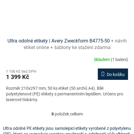
Ultra odolné etikety | Avery Zweckform B4775-50
+ návrh
etiket online + šablony ke stažení zdarma
Skladem
(1 balení)
1 156 Kč bez DPH
Do košíku
1 399 Kč
Rozměr 210x297 mm, 50 ks etiket (50 archů A4). Bílé
polyetylenové (PE) etikety s permanentním lepidlem. Určeno pro
laserové tiskárny.
8
položek celkem
O
v
l
Ultra odolné PE etikety jsou samolepicí etikety vyrobené z polyetylenu
á
(PE), který se vyznačuje vysokou pružností a odolností vůči vlhkosti,