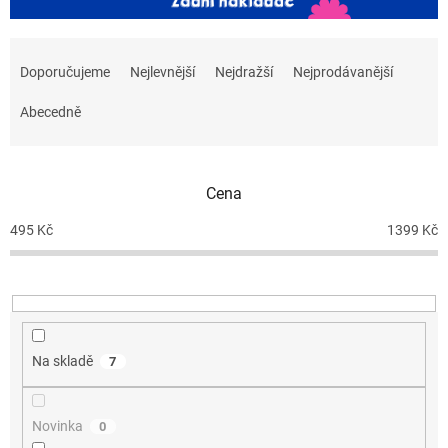
Ř
a
Doporučujeme
Nejlevnější
Nejdražší
Nejprodávanější
z
e
Abecedně
n
í
p
Cena
r
o
495
Kč
1399
Kč
d
u
k
t
ů
Na skladě
7
Novinka
0