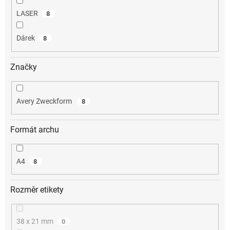
LASER
8
Dárek
8
Značky
Avery Zweckform
8
Formát archu
A4
8
Rozměr etikety
38 x 21 mm
0