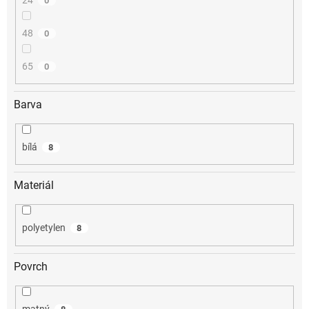
0
48
0
65
0
Barva
bílá
8
Materiál
polyetylen
8
Povrch
matný