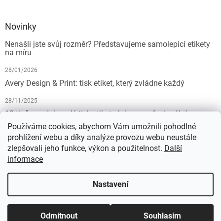
Novinky
Nenašli jste svůj rozměr? Představujeme samolepicí etikety
na míru
28/01/2026
Avery Design & Print: tisk etiket, který zvládne každý
28/11/2025
10 tipů pro dokonalý tisk etiket: Jak na profesionální
výsledek bez starostí
Používáme cookies, abychom Vám umožnili pohodlné
prohlížení webu a díky analýze provozu webu neustále
19/07/2025
zlepšovali jeho funkce, výkon a použitelnost.
Další
informace
Vytvořil Shoptet
Nastavení
Copyright 2026
KALEDA, a.s. | etikety-stitky.cz
. Všechna práva
Odmítnout
Souhlasím
vyhrazena.