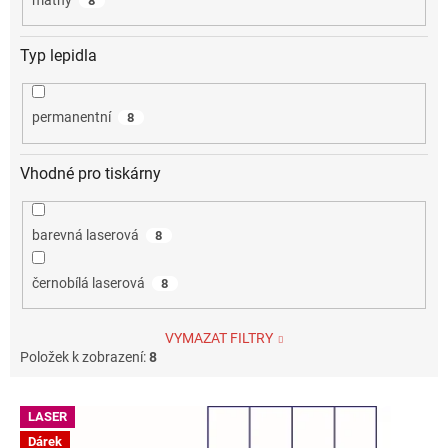
8
Typ lepidla
permanentní
8
Vhodné pro tiskárny
barevná laserová
8
černobílá laserová
8
VYMAZAT FILTRY
Položek k zobrazení:
8
V
LASER
ý
Dárek