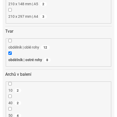
210 x 148 mm | A5
2
210 x 297 mm | A4
3
Tvar
obdélník | oblé rohy
12
obdélník | ostré rohy
8
Archů v balení
10
2
40
2
50
4