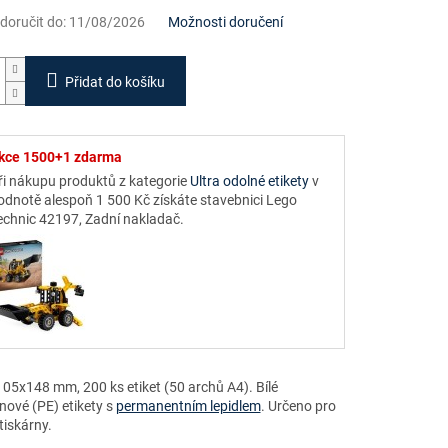
oručit do:
11/08/2026
Možnosti doručení
Přidat do košíku
kce 1500+1 zdarma
ři nákupu produktů z kategorie
Ultra odolné etikety
v
odnotě alespoň 1 500 Kč získáte stavebnici Lego
echnic 42197, Zadní nakladač.
05x148 mm, 200 ks etiket (50 archů A4). Bílé
nové (PE) etikety s
permanentním lepidlem
. Určeno pro
tiskárny.