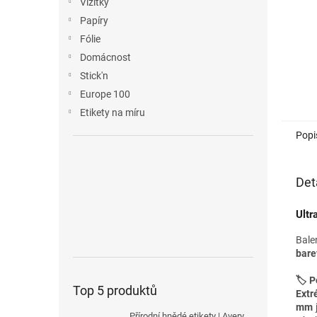
Vizitky
Papíry
Fólie
Domácnost
Stick'n
Europe 100
Etikety na míru
Popi
Det
Ultr
Bale
bare
🏷️ P
Top 5 produktů
Extr
mm
Přírodní hnědé etikety | Avery