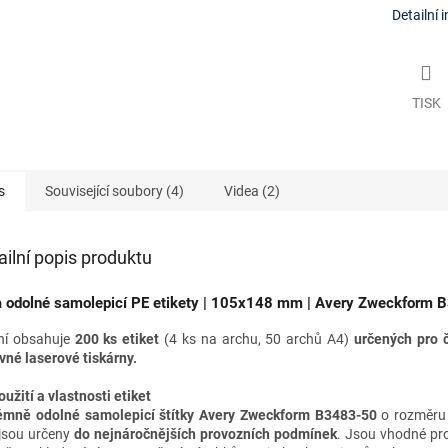
Detailní 
TISK
s
Související soubory (4)
Videa (2)
ailní popis produktu
a odolné samolepicí PE etikety | 105x
148 mm
| Avery Zweckform 
ní obsahuje
200 ks etiket
(4 ks na archu, 50 archů A4)
určených pro
vné laserové tiskárny
.
oužití a vlastnosti etiket
émně odolné samolepicí štítky Avery Zweckform B3483-50
o rozměr
jsou určeny
do nejnáročnějších provozních podmínek
. Jsou vhodné
pr