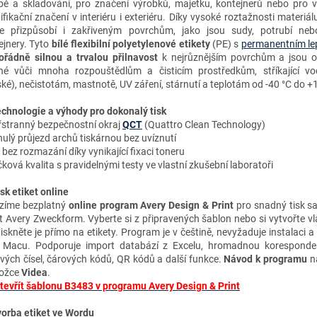
bě a skladování, pro značení výrobků, majetku, kontejnerů nebo pro 
ifikační značení v interiéru i exteriéru. Díky vysoké roztažnosti materiál
e přizpůsobí i zakřiveným povrchům, jako jsou sudy, potrubí neb
ejnery. Tyto
bílé flexibilní polyetylenové etikety
(PE) s
permanentním le
řádně silnou a trvalou přilnavost
k
nejrůznější
m povrchům a jsou o
né vůči mnoha rozpouštědlům a čisticím prostředkům, stříkající vo
ké), nečistotám, mastnotě, UV záření, stárnutí a teplotám od -40 °C do +
chnologie a výhody
pro dokonalý tisk
řstranný bezpečnostní okraj
QCT
(Quattro Clean Technology)
ulý průjezd archů tiskárnou bez uvíznutí
k bez rozmazání díky vynikající fixaci toneru
ková kvalita s pravidelnými testy ve vlastní zkušební laboratoři
isk etiket online
zíme bezplatný
online program Avery Design & Print
pro snadný tisk s
et Avery Zweckform. Vyberte si z připravených šablon nebo si vytvořte vl
tiskněte je přímo na etikety. Program je v češtině, nevyžaduje instalaci a
 Macu. Podporuje import databází z Excelu, hromadnou koresponden
ových čísel, čárových kódů, QR kódů a další funkce.
Návod k programu
na
ložce
Videa
.
tevřít šablonu B3483 v programu Avery Design & Print
vorba etiket ve Wordu