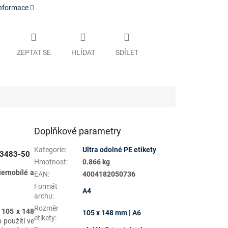
informace
ZEPTAT SE
HLÍDAT
SDÍLET
Doplňkové parametry
Kategorie
:
Ultra odolné PE etikety
B3483-50
Hmotnost
:
0.866 kg
černobílé a
EAN
:
4004182050736
Formát
A4
archu
:
Rozměr
u
105 x 148
105 x 148 mm | A6
etikety
:
o použití ve