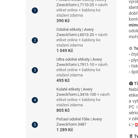
výro
Zweckform L7110-25
+ návrh
ident
etiket online + šablony ke
dobř
stažení zdarma
kont
390 Kč
mimo
Odolné etikety | Avery
odol
Zweckform L6013-20
+ návrh
mořs
etiket online + šablony ke
stažení zdarma
⚙️
Te
1 049 Kč
-
čty
Ultra odolné etikety | Avery
-
plyn
Zweckform L7911-10
+ návrh
-
tis
etiket online + šablony ke
-
špič
stažení zdarma
495 Kč
🖨️ T
Kulaté etikety | Avery
Nabí
Zweckform L3416-100
+ návrh
etik
etiket online + šablony ke
a vy
stažení zdarma
PC i
805 Kč
séri
v zá
Počasí odolné fólie | Avery
Zweckform 3487
👉
O
1 289 Kč
📄 T