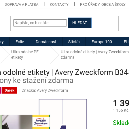
DOPRAVA A PLATBA
KONTAKTY
PRO ÚŘADY, OBCE A ŠKOLY
HLEDAT
ry
Fólie
Domácnost
Stick'n
Europe 100
Et
Ultra odolné PE
Ultra odolné etikety | Avery Zweckfo
etikety
zdarma
a odolné etikety | Avery Zweckform B3
ony ke stažení zdarma
Značka:
Avery Zweckform
Dárek
1 3
1 156 Kč
Měrná
Skla
cena: