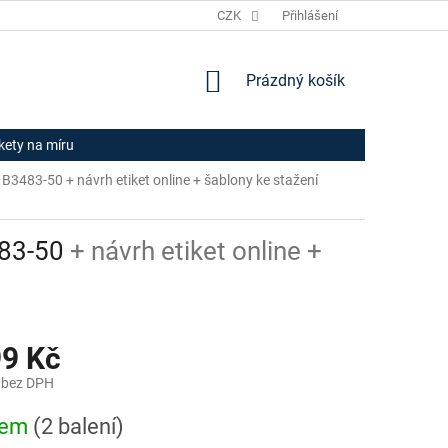
JAK NAKUPOVAT
HODNOCENÍ OBCHODU
CZK
Přihlášení
OBCHODNÍ PODM
NÁKUPNÍ
Prázdný košík
KOŠÍK
ikety na míru
rm B3483-50
+ návrh etiket online + šablony ke stažení
483-50
+ návrh etiket online +
99 Kč
 bez DPH
dem
(2 balení)