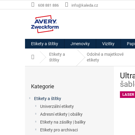
Přejít
608 881 886
info@kaleda.cz
na
obsah
Etikety a štítky
Jmenovky
Vizitky
Papí
Etikety a
Odolné a majetkové
Domů
štítky
etikety
P
Ultr
o
Přeskočit
s
šabl
Kategorie
kategorie
t
r
LASER
Etikety a štítky
a
Univerzální etikety
n
Adresní etikety | obálky
n
í
Etikety na zásilky | balíky
p
Etikety pro archivaci