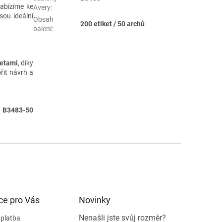
Nabízíme ke
Avery
:
jsou ideální
Obsah
200 etiket / 50 archů
balení
:
ketami
, díky
řit návrh a
 B3483-50
ce pro Vás
Novinky
Nenašli jste svůj rozměr?
 platba