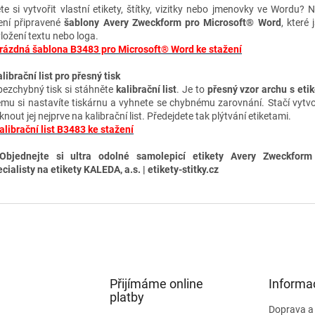
te si vytvořit vlastní etikety, štítky, vizitky nebo jmenovky ve Wordu? 
ení připravené
šablony Avery Zweckform pro Microsoft® Word
, které 
vložení textu nebo loga.
rázdná šablona B3483 pro Microsoft® Word ke stažení
librační list pro přesný tisk
bezchybný tisk si stáhněte
kalibrační list
. Je to
přesný vzor archu s eti
ému si nastavíte tiskárnu a vyhnete se chybnému zarovnání. Stačí vytvo
knout jej nejprve na kalibrační list. Předejdete tak plýtvání etiketami.
alibrační list B3483 ke stažení
Objednejte si ultra odolné samolepicí etikety A
very Zweckform
cialisty na etikety KALEDA, a.s. | etikety-stitky.cz
Přijímáme online
Informa
platby
Doprava a