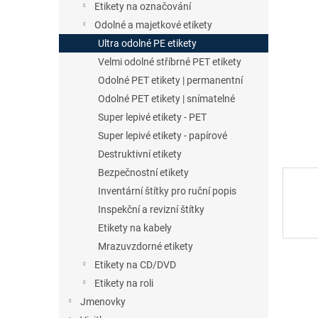
a
Etikety na označování
n
Odolné a majetkové etikety
e
Ultra odolné PE etikety
l
Velmi odolné stříbrné PET etikety
Odolné PET etikety | permanentní
Odolné PET etikety | snímatelné
Super lepivé etikety - PET
Super lepivé etikety - papírové
Destruktivní etikety
Bezpečnostní etikety
Inventární štítky pro ruční popis
Inspekční a revizní štítky
Etikety na kabely
Mrazuvzdorné etikety
Etikety na CD/DVD
Etikety na roli
Jmenovky