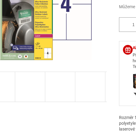
Můžeme d
A
P
h
T
Rozměr 1
polyetyle
laserové 