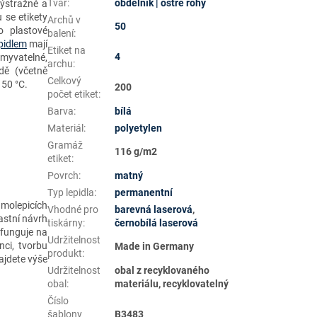
Tvar
:
obdélník | ostré rohy
výstražné a
u se etikety
Archů v
50
o plastové
balení
:
pidlem
mají
Etiket na
4
myvatelné,
archu
:
dě (včetně
Celkový
150 °C.
200
počet etiket
:
Barva
:
bílá
Materiál
:
polyetylen
Gramáž
116 g/m2
etiket
:
Povrch
:
matný
Typ lepidla
:
permanentní
amolepicích
Vhodné pro
barevná laserová
,
astní návrh
tiskárny
:
černobílá laserová
 funguje na
Udržitelnost
ci, tvorbu
Made in Germany
produkt
:
jdete výše
Udržitelnost
obal z recyklovaného
obal
:
materiálu, recyklovatelný
Číslo
šablony
B3483