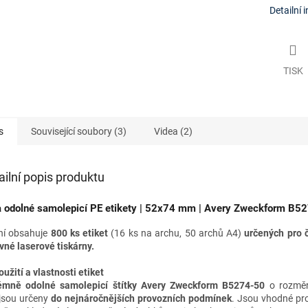
Detailní 
TISK
s
Související soubory (3)
Videa (2)
ailní popis produktu
a odolné samolepicí PE etikety | 52x
74 mm
| Avery Zweckform B5
ní obsahuje
800 ks etiket
(16 ks na archu, 50 archů A4)
určených pro
vné laserové tiskárny
.
oužití a vlastnosti etiket
émně odolné samolepicí štítky Avery Zweckform B5274-50
o rozmě
jsou určeny
do nejnáročnějších provozních podmínek
. Jsou vhodné
pr