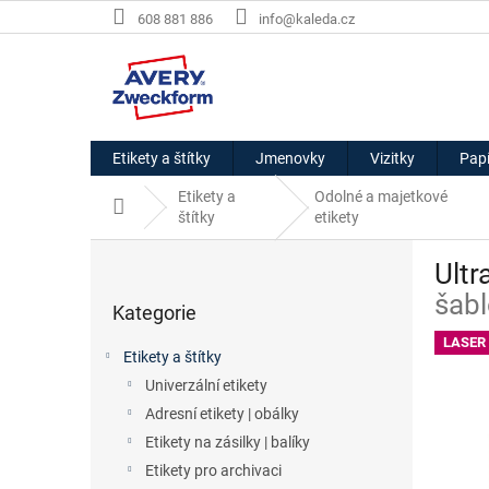
Přejít
608 881 886
info@kaleda.cz
na
obsah
Etikety a štítky
Jmenovky
Vizitky
Papí
Etikety a
Odolné a majetkové
Domů
štítky
etikety
P
Ultr
o
Přeskočit
s
šabl
Kategorie
kategorie
t
r
LASER
Etikety a štítky
a
Univerzální etikety
n
Adresní etikety | obálky
n
í
Etikety na zásilky | balíky
p
Etikety pro archivaci