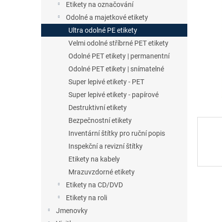
a
Etikety na označování
n
Odolné a majetkové etikety
e
Ultra odolné PE etikety
l
Velmi odolné stříbrné PET etikety
Odolné PET etikety | permanentní
Odolné PET etikety | snímatelné
Super lepivé etikety - PET
Super lepivé etikety - papírové
Destruktivní etikety
Bezpečnostní etikety
Inventární štítky pro ruční popis
Inspekční a revizní štítky
Etikety na kabely
Mrazuvzdorné etikety
Etikety na CD/DVD
Etikety na roli
Jmenovky