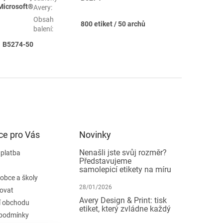
Microsoft®
Avery
:
Obsah
800 etiket / 50 archů
balení
:
 B5274-50
ce pro Vás
Novinky
Nenašli jste svůj rozměr?
 platba
Představujeme
samolepicí etikety na míru
 obce a školy
28/01/2026
ovat
Avery Design & Print: tisk
 obchodu
etiket, který zvládne každý
podmínky