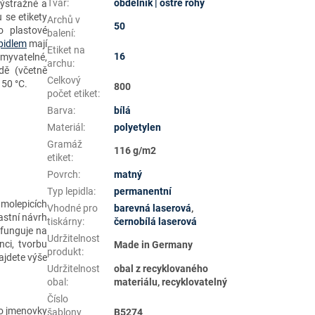
Tvar
:
obdélník | ostré rohy
výstražné a
u se etikety
Archů v
50
o plastové
balení
:
pidlem
mají
Etiket na
16
myvatelné,
archu
:
dě (včetně
Celkový
150 °C.
800
počet etiket
:
Barva
:
bílá
Materiál
:
polyetylen
Gramáž
116 g/m2
etiket
:
Povrch
:
matný
Typ lepidla
:
permanentní
amolepicích
Vhodné pro
barevná laserová
,
astní návrh
tiskárny
:
černobílá laserová
 funguje na
Udržitelnost
ci, tvorbu
Made in Germany
produkt
:
jdete výše
Udržitelnost
obal z recyklovaného
obal
:
materiálu, recyklovatelný
Číslo
ebo jmenovky
šablony
B5274