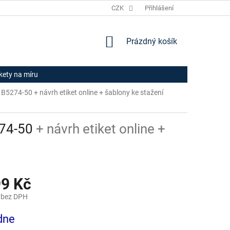
JAK NAKUPOVAT
HODNOCENÍ OBCHODU
CZK
Přihlášení
OBCHODNÍ PODM
NÁKUPNÍ
Prázdný košík
KOŠÍK
ikety na míru
rm B5274-50
+ návrh etiket online + šablony ke stažení
274-50
+ návrh etiket online +
99 Kč
 bez DPH
dne