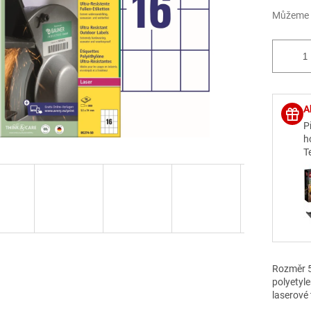
Můžeme d
A
P
h
T
Rozměr 5
polyetyle
laserové 