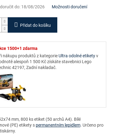
oručit do:
18/08/2026
Možnosti doručení
Přidat do košíku
kce 1500+1 zdarma
ři nákupu produktů z kategorie
Ultra odolné etikety
v
odnotě alespoň 1 500 Kč získáte stavebnici Lego
echnic 42197, Zadní nakladač.
2x74 mm, 800 ks etiket (50 archů A4). Bílé
nové (PE) etikety s
permanentním lepidlem
. Určeno pro
tiskárny.