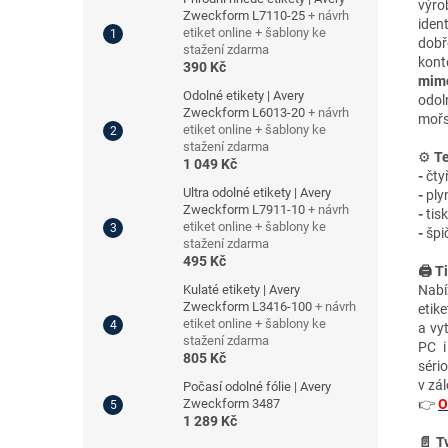
výro
Zweckform L7110-25
+ návrh
ident
etiket online + šablony ke
dobř
stažení zdarma
kont
390 Kč
mimo
Odolné etikety | Avery
odol
Zweckform L6013-20
+ návrh
mořs
etiket online + šablony ke
stažení zdarma
⚙️
Te
1 049 Kč
-
čty
Ultra odolné etikety | Avery
-
plyn
Zweckform L7911-10
+ návrh
-
tis
etiket online + šablony ke
-
špič
stažení zdarma
495 Kč
🖨️ T
Kulaté etikety | Avery
Nabí
Zweckform L3416-100
+ návrh
etik
etiket online + šablony ke
a vy
stažení zdarma
PC i
805 Kč
séri
v zá
Počasí odolné fólie | Avery
Zweckform 3487
👉
O
1 289 Kč
📄 T