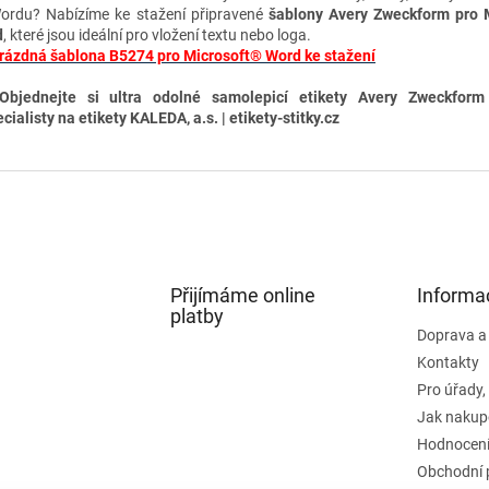
ordu? Nabízíme ke stažení připravené
šablony Avery Zweckform pro 
d
, které jsou ideální pro vložení textu nebo loga.
rázdná šablona B5274 pro Microsoft® Word ke stažení
Objednejte si ultra odolné samolepicí etikety A
very Zweckform
cialisty na etikety KALEDA, a.s. | etikety-stitky.cz
Přijímáme online
Informa
platby
Doprava a
Kontakty
Pro úřady,
Jak nakup
Hodnocení
Obchodní 