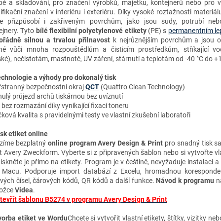
bě a skladování, pro značení výrobků, majetku, kontejnerů nebo pro 
ifikační značení v interiéru i exteriéru. Díky vysoké roztažnosti materiál
e přizpůsobí i zakřiveným povrchům, jako jsou sudy, potrubí neb
ejnery. Tyto
bílé flexibilní polyetylenové etikety
(PE) s
permanentním le
řádně silnou a trvalou přilnavost
k
nejrůznější
m povrchům a jsou o
né vůči mnoha rozpouštědlům a čisticím prostředkům, stříkající vo
ké), nečistotám, mastnotě, UV záření, stárnutí a teplotám od -40 °C do +
chnologie a výhody
pro dokonalý tisk
řstranný bezpečnostní okraj
QCT
(Quattro Clean Technology)
ulý průjezd archů tiskárnou bez uvíznutí
k bez rozmazání díky vynikající fixaci toneru
ková kvalita s pravidelnými testy ve vlastní zkušební laboratoři
isk etiket online
zíme bezplatný
online program Avery Design & Print
pro snadný tisk s
et Avery Zweckform. Vyberte si z připravených šablon nebo si vytvořte vl
tiskněte je přímo na etikety. Program je v češtině, nevyžaduje instalaci a
 Macu. Podporuje import databází z Excelu, hromadnou koresponden
ových čísel, čárových kódů, QR kódů a další funkce.
Návod k programu
na
ložce
Videa
.
tevřít šablonu B5274 v programu Avery Design & Print
vorba etiket ve Wordu
Chcete si vytvořit vlastní etikety, štítky, vizitky n