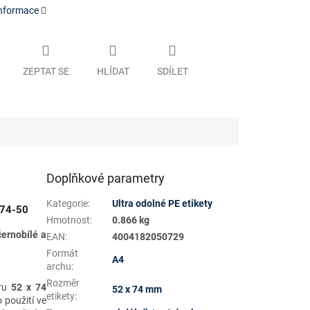
informace
ZEPTAT SE
HLÍDAT
SDÍLET
Doplňkové parametry
Kategorie
:
Ultra odolné PE etikety
274-50
Hmotnost
:
0.866 kg
černobílé a
EAN
:
4004182050729
Formát
A4
archu
:
Rozměr
ru
52 x 74
52 x 74 mm
etikety
:
o použití ve