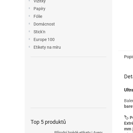
Vizitky
Papíry
Fólie
Domácnost
Stick'n
Europe 100
Etikety na míru
Popi
Det
Ultr
Bale
bare
🏷️ P
Top 5 produktů
Extr
mm
Přírodní hnědé etikety | Avery