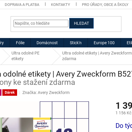
DOPRAVA A PLATBA
KONTAKTY
PRO ÚŘADY, OBCE A ŠKOLY
HLEDAT
ry
Fólie
Domácnost
Stick'n
Europe 100
Et
Ultra odolné PE
Ultra odolné etikety | Avery Zweckfo
etikety
zdarma
a odolné etikety | Avery Zweckform B5
ony ke stažení zdarma
Značka:
Avery Zweckform
Dárek
1 3
1 156 Kč
Měrná
Do tý
cena: