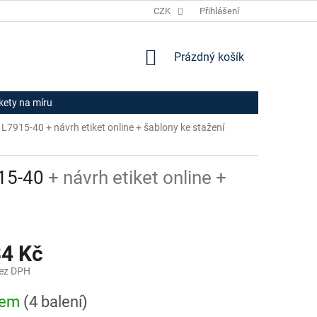
JAK NAKUPOVAT
HODNOCENÍ OBCHODU
CZK
Přihlášení
OBCHODNÍ PODM
NÁKUPNÍ
Prázdný košík
KOŠÍK
ikety na míru
rm L7915-40
+ návrh etiket online + šablony ke stažení
915-40
+ návrh etiket online +
34 Kč
bez DPH
dem
(4 balení)