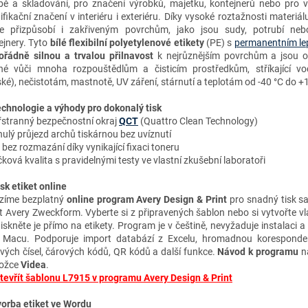
bě a skladování, pro značení výrobků, majetku, kontejnerů nebo pro 
ifikační značení v interiéru i exteriéru. Díky vysoké roztažnosti materiál
e přizpůsobí i zakřiveným povrchům, jako jsou sudy, potrubí neb
ejnery. Tyto
bílé flexibilní polyetylenové etikety
(PE) s
permanentním le
řádně silnou a trvalou přilnavost
k
nejrůznější
m povrchům a jsou o
né vůči mnoha rozpouštědlům a čisticím prostředkům, stříkající vo
ké), nečistotám, mastnotě, UV záření, stárnutí a teplotám od -40 °C do +
chnologie a výhody
pro dokonalý tisk
řstranný bezpečnostní okraj
QCT
(Quattro Clean Technology)
ulý průjezd archů tiskárnou bez uvíznutí
k bez rozmazání díky vynikající fixaci toneru
ková kvalita s pravidelnými testy ve vlastní zkušební laboratoři
isk etiket online
zíme bezplatný
online program Avery Design & Print
pro snadný tisk s
et Avery Zweckform. Vyberte si z připravených šablon nebo si vytvořte vl
tiskněte je přímo na etikety. Program je v češtině, nevyžaduje instalaci a
 Macu. Podporuje import databází z Excelu, hromadnou koresponden
ových čísel, čárových kódů, QR kódů a další funkce.
Návod k programu
na
ložce
Videa
.
tevřít šablonu L7915 v programu Avery Design & Print
vorba etiket ve Wordu