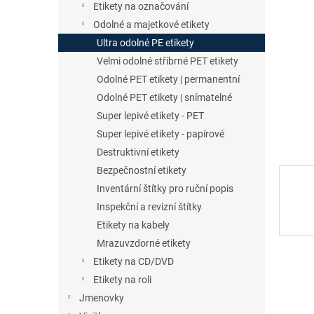
a
Etikety na označování
n
Odolné a majetkové etikety
e
Ultra odolné PE etikety
l
Velmi odolné stříbrné PET etikety
Odolné PET etikety | permanentní
Odolné PET etikety | snímatelné
Super lepivé etikety - PET
Super lepivé etikety - papírové
Destruktivní etikety
Bezpečnostní etikety
Inventární štítky pro ruční popis
Inspekční a revizní štítky
Etikety na kabely
Mrazuvzdorné etikety
Etikety na CD/DVD
Etikety na roli
Jmenovky