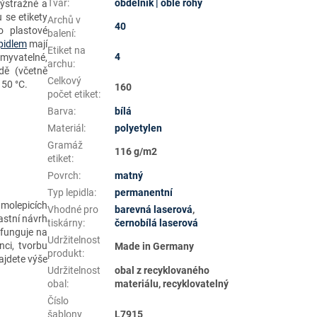
Tvar
:
obdélník | oblé rohy
výstražné a
u se etikety
Archů v
40
o plastové
balení
:
pidlem
mají
Etiket na
4
myvatelné,
archu
:
dě (včetně
Celkový
150 °C.
160
počet etiket
:
Barva
:
bílá
Materiál
:
polyetylen
Gramáž
116 g/m2
etiket
:
Povrch
:
matný
Typ lepidla
:
permanentní
amolepicích
Vhodné pro
barevná laserová
,
astní návrh
tiskárny
:
černobílá laserová
 funguje na
Udržitelnost
ci, tvorbu
Made in Germany
produkt
:
jdete výše
Udržitelnost
obal z recyklovaného
obal
:
materiálu, recyklovatelný
Číslo
šablony
L7915