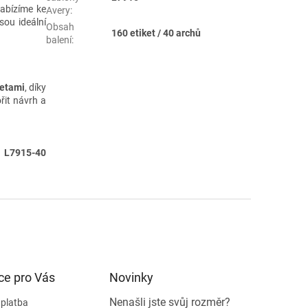
Nabízíme ke
Avery
:
jsou ideální
Obsah
160 etiket / 40 archů
balení
:
ketami
, díky
řit návrh a
 L7915-40
ce pro Vás
Novinky
Nenašli jste svůj rozměr?
 platba