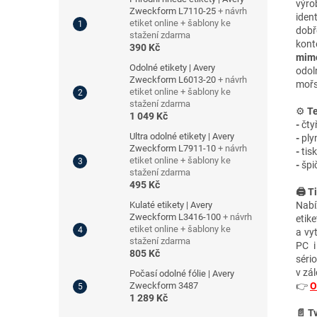
výro
Zweckform L7110-25
+ návrh
ident
etiket online + šablony ke
dobř
stažení zdarma
kont
390 Kč
mimo
Odolné etikety | Avery
odol
Zweckform L6013-20
+ návrh
mořs
etiket online + šablony ke
stažení zdarma
⚙️
Te
1 049 Kč
-
čty
Ultra odolné etikety | Avery
-
plyn
Zweckform L7911-10
+ návrh
-
tis
etiket online + šablony ke
-
špič
stažení zdarma
495 Kč
🖨️ T
Kulaté etikety | Avery
Nabí
Zweckform L3416-100
+ návrh
etik
etiket online + šablony ke
a vy
stažení zdarma
PC i
805 Kč
séri
v zá
Počasí odolné fólie | Avery
Zweckform 3487
👉
O
1 289 Kč
📄 T