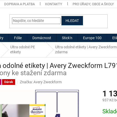
DOPRAVA A PLATBA
KONTAKTY
PRO ÚŘADY, OBCE A ŠKOLY
HLEDAT
ry
Fólie
Domácnost
Stick'n
Europe 100
Et
Ultra odolné PE
Ultra odolné etikety | Avery Zweckfo
etikety
zdarma
a odolné etikety | Avery Zweckform L7
ony ke stažení zdarma
Značka:
Avery Zweckform
Dárek
1 1
937 Kč 
Měrná
Skla
cena: