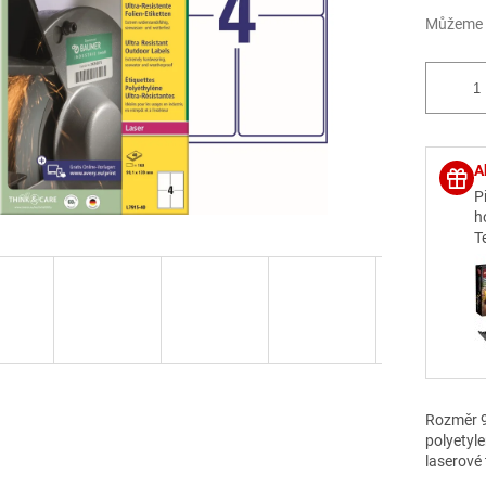
Můžeme d
A
P
h
T
Rozměr 9
polyetyle
laserové 