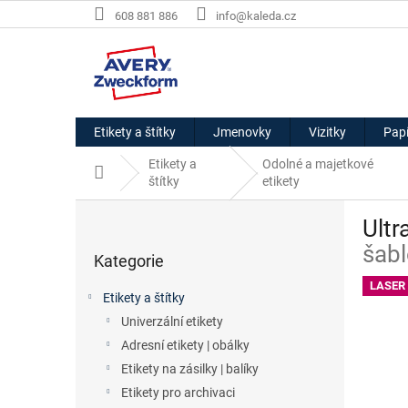
Přejít
608 881 886
info@kaleda.cz
na
obsah
Etikety a štítky
Jmenovky
Vizitky
Papí
Etikety a
Odolné a majetkové
Domů
štítky
etikety
P
Ultr
o
Přeskočit
s
šabl
Kategorie
kategorie
t
r
LASER
Etikety a štítky
a
Univerzální etikety
n
Adresní etikety | obálky
n
í
Etikety na zásilky | balíky
p
Etikety pro archivaci