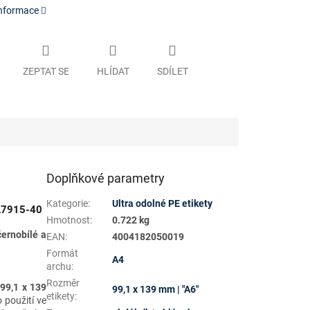
informace
ZEPTAT SE
HLÍDAT
SDÍLET
Doplňkové parametry
Kategorie
:
Ultra odolné PE etikety
 L7915-40
Hmotnost
:
0.722 kg
černobílé a
EAN
:
4004182050019
Formát
A4
archu
:
Rozměr
u
99,1 x 139
99,1 x 139 mm | "A6"
etikety
:
o použití ve