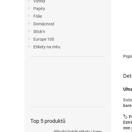
Vizitky
Papíry
Fólie
Domácnost
Stick'n
Europe 100
Etikety na míru
Popi
Det
Ultr
Bale
bare
🏷️ P
Top 5 produktů
Extr
mm
Přírodní hnědé etikety | Avery