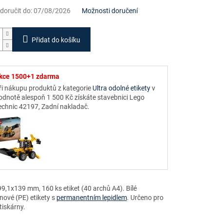
oručit do:
07/08/2026
Možnosti doručení
Přidat do košíku
kce 1500+1 zdarma
ři nákupu produktů z kategorie
Ultra odolné etikety
v
odnotě alespoň 1 500 Kč získáte stavebnici Lego
echnic 42197, Zadní nakladač.
9,1x139 mm, 160 ks etiket (40 archů A4). Bílé
nové (PE) etikety s
permanentním lepidlem
. Určeno pro
tiskárny.