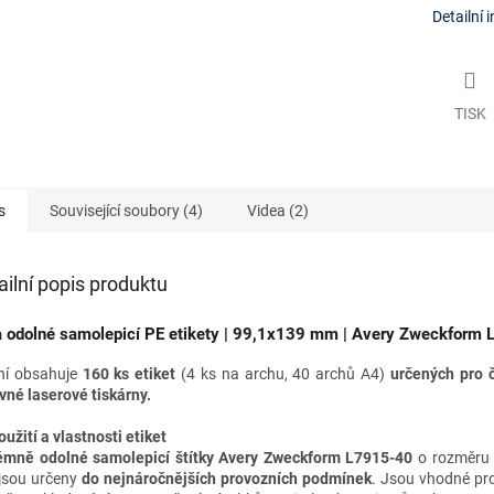
Detailní 
TISK
s
Související soubory (4)
Videa (2)
ailní popis produktu
a odolné samolepicí PE etikety | 99,1x
139 mm
| Avery Zweckform
ní obsahuje
160 ks etiket
(4 ks na archu, 40 archů A4)
určených pro
vné laserové tiskárny
.
oužití a vlastnosti etiket
émně odolné samolepicí štítky Avery Zweckform L7915-40
o rozměr
jsou určeny
do nejnáročnějších provozních podmínek
. Jsou vhodné
pr