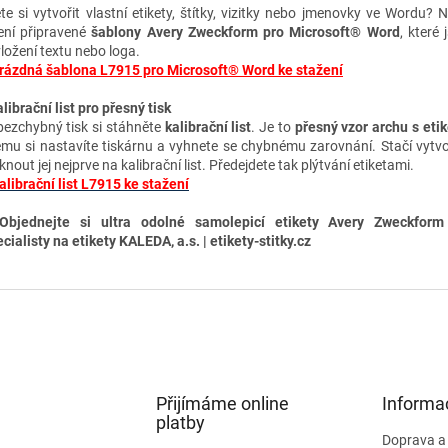
te si vytvořit vlastní etikety, štítky, vizitky nebo jmenovky ve Wordu? 
ení připravené
šablony Avery Zweckform pro Microsoft® Word
, které 
vložení textu nebo loga.
rázdná šablona L7915 pro Microsoft® Word ke stažení
librační list pro přesný tisk
bezchybný tisk si stáhněte
kalibrační list
. Je to
přesný vzor archu s eti
ému si nastavíte tiskárnu a vyhnete se chybnému zarovnání. Stačí vytvo
knout jej nejprve na kalibrační list. Předejdete tak plýtvání etiketami.
alibrační list L7915 ke stažení
Objednejte si ultra odolné samolepicí etikety A
very Zweckform
cialisty na etikety KALEDA, a.s. | etikety-stitky.cz
Přijímáme online
Informa
platby
Doprava a