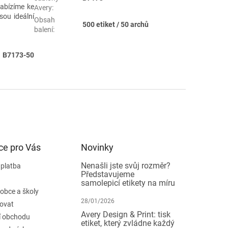
Nabízíme ke
Avery
:
jsou ideální
Obsah
500 etiket / 50 archů
balení
:
 B7173-50
ce pro Vás
Novinky
Nenašli jste svůj rozměr?
 platba
Představujeme
samolepicí etikety na míru
 obce a školy
28/01/2026
ovat
Avery Design & Print: tisk
 obchodu
etiket, který zvládne každý