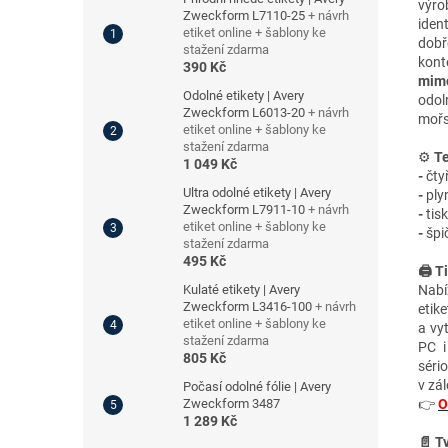
výro
Zweckform L7110-25
+ návrh
ident
etiket online + šablony ke
dobř
stažení zdarma
kont
390 Kč
mimo
Odolné etikety | Avery
odol
Zweckform L6013-20
+ návrh
mořs
etiket online + šablony ke
stažení zdarma
⚙️
Te
1 049 Kč
-
čty
Ultra odolné etikety | Avery
-
plyn
Zweckform L7911-10
+ návrh
-
tis
etiket online + šablony ke
-
špič
stažení zdarma
495 Kč
🖨️ T
Kulaté etikety | Avery
Nabí
Zweckform L3416-100
+ návrh
etik
etiket online + šablony ke
a vy
stažení zdarma
PC i
805 Kč
séri
v zá
Počasí odolné fólie | Avery
Zweckform 3487
👉
O
1 289 Kč
📄 T