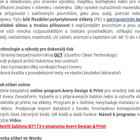
bě a skladování, pro značení výrobků, majetku, kontejnerů nebo pro 
ifikační značení v interiéru i exteriéru. Díky vysoké roztažnosti materiál
e přizpůsobí i zakřiveným povrchům, jako jsou sudy, potrubí neb
ejnery. Tyto
bílé flexibilní polyetylenové etikety
(PE) s
permanentním le
řádně silnou a trvalou přilnavost
k
nejrůznější
m povrchům a jsou o
né vůči mnoha rozpouštědlům a čisticím prostředkům, stříkající vo
ké), nečistotám, mastnotě, UV záření, stárnutí a teplotám od -40 °C do +
chnologie a výhody
pro dokonalý tisk
řstranný bezpečnostní okraj
QCT
(Quattro Clean Technology)
ulý průjezd archů tiskárnou bez uvíznutí
k bez rozmazání díky vynikající fixaci toneru
ková kvalita s pravidelnými testy ve vlastní zkušební laboratoři
isk etiket online
zíme bezplatný
online program Avery Design & Print
pro snadný tisk s
et Avery Zweckform. Vyberte si z připravených šablon nebo si vytvořte vl
tiskněte je přímo na etikety. Program je v češtině, nevyžaduje instalaci a
 Macu. Podporuje import databází z Excelu, hromadnou koresponden
ových čísel, čárových kódů, QR kódů a další funkce.
Návod k programu
na
ložce
Videa
.
tevřít šablonu B7173 v programu Avery Design & Print
vorba etiket ve Wordu