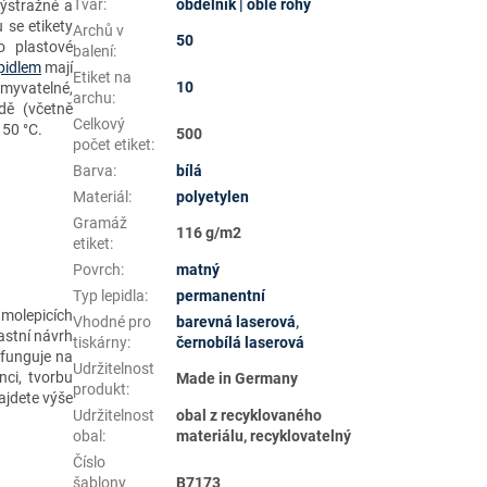
Tvar
:
obdélník | oblé rohy
výstražné a
u se etikety
Archů v
50
o plastové
balení
:
pidlem
mají
Etiket na
10
myvatelné,
archu
:
dě (včetně
Celkový
150 °C.
500
počet etiket
:
Barva
:
bílá
Materiál
:
polyetylen
Gramáž
116 g/m2
etiket
:
Povrch
:
matný
Typ lepidla
:
permanentní
amolepicích
Vhodné pro
barevná laserová
,
astní návrh
tiskárny
:
černobílá laserová
 funguje na
Udržitelnost
ci, tvorbu
Made in Germany
produkt
:
jdete výše
Udržitelnost
obal z recyklovaného
obal
:
materiálu, recyklovatelný
Číslo
šablony
B7173