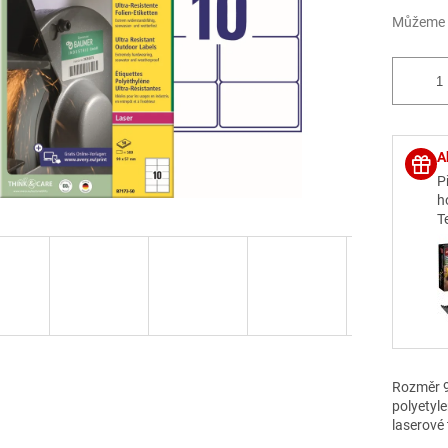
Můžeme d
A
P
h
T
Rozměr 9
polyetyle
laserové 