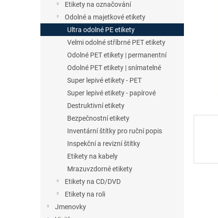
a
Etikety na označování
n
Odolné a majetkové etikety
e
Ultra odolné PE etikety
l
Velmi odolné stříbrné PET etikety
Odolné PET etikety | permanentní
Odolné PET etikety | snímatelné
Super lepivé etikety - PET
Super lepivé etikety - papírové
Destruktivní etikety
Bezpečnostní etikety
Inventární štítky pro ruční popis
Inspekční a revizní štítky
Etikety na kabely
Mrazuvzdorné etikety
Etikety na CD/DVD
Etikety na roli
Jmenovky