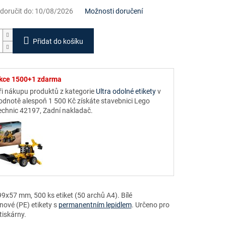
oručit do:
10/08/2026
Možnosti doručení
Přidat do košíku
kce 1500+1 zdarma
ři nákupu produktů z kategorie
Ultra odolné etikety
v
odnotě alespoň 1 500 Kč získáte stavebnici Lego
echnic 42197, Zadní nakladač.
9x57 mm, 500 ks etiket (50 archů A4). Bílé
nové (PE) etikety s
permanentním lepidlem
. Určeno pro
tiskárny.