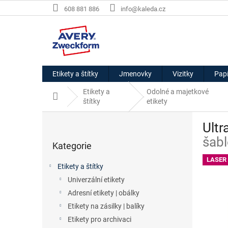
Přejít
608 881 886
info@kaleda.cz
na
obsah
Etikety a štítky
Jmenovky
Vizitky
Papí
Etikety a
Odolné a majetkové
Domů
štítky
etikety
P
Ultr
o
Přeskočit
s
šabl
Kategorie
kategorie
t
r
LASER
Etikety a štítky
a
Univerzální etikety
n
Adresní etikety | obálky
n
í
Etikety na zásilky | balíky
p
Etikety pro archivaci