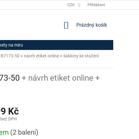
JAK NAKUPOVAT
HODNOCENÍ OBCHODU
CZK
Přihlášení
OBCHODNÍ PODM
NÁKUPNÍ
Prázdný košík
KOŠÍK
ikety na míru
rm B7173-50
+ návrh etiket online + šablony ke stažení
173-50
+ návrh etiket online +
99 Kč
 bez DPH
dem
(2 balení)