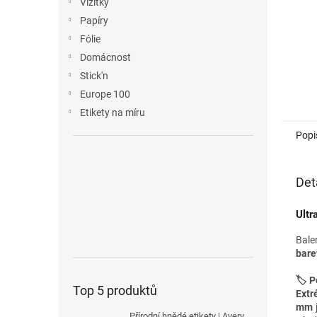
Vizitky
Papíry
Fólie
Domácnost
Stick'n
Europe 100
Etikety na míru
Popi
Det
Ultr
Bale
bare
🏷️ P
Top 5 produktů
Extr
mm
Přírodní hnědé etikety | Avery