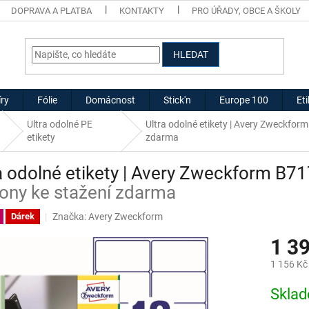
DOPRAVA A PLATBA
KONTAKTY
PRO ÚŘADY, OBCE A ŠKOLY
HLEDAT
ry
Fólie
Domácnost
Stick'n
Europe 100
Et
Ultra odolné PE
Ultra odolné etikety | Avery Zweckfo
etikety
zdarma
a odolné etikety | Avery Zweckform B7
ony ke stažení zdarma
Značka:
Avery Zweckform
Dárek
1 3
1 156 Kč
Měrná
Skla
cena: