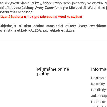
te si vytvořit vlastní etikety, štítky, vizitky nebo jmenovky ve Wordu? 
ení připravené
šablony Avery Zweckform pro Microsoft® Word
, které 
vložení textu nebo loga.
rázdná šablona B7173 pro Microsoft® Word ke stažení
Objednejte si ultra odolné samolepicí etikety A
very Zweckform
cialisty na etikety KALEDA, a.s. | etikety-stitky.cz
Přijímáme online
Informa
platby
Doprava a
Kontakty
Pro úřady,
Jak nakup
Hodnocení