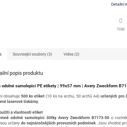
Detailní 
TISK
s
Související soubory (3)
Videa (2)
ailní popis produktu
a odolné samolepicí PE etikety | 99x
57 mm
| Avery Zweckform B7
ní obsahuje
500 ks etiket
(10 ks na archu, 50 archů A4)
určených pro
vné laserové tiskárny
.
oužití a vlastnosti etiket
émně odolné samolepicí štítky Avery Zweckform B7173-50
o rozmě
jsou určeny
do nejnáročnějších provozních podmínek
. Jsou vhodné
pr