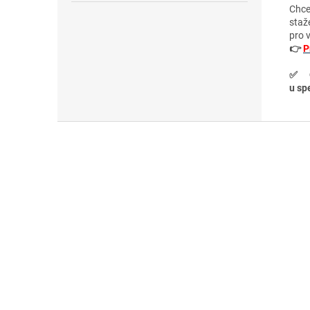
Chce
staž
pro 
👉
P
✅
u spe
Z
á
p
a
t
í