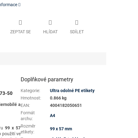
informace
ZEPTAT SE
HLÍDAT
SDÍLET
Doplňkové parametry
Kategorie
:
Ultra odolné PE etikety
173-50
Hmotnost
:
0.866 kg
černobílé a
EAN
:
4004182050651
Formát
A4
archu
:
Rozměr
ru
99 x 57
99 x 57 mm
etikety
:
o použití ve