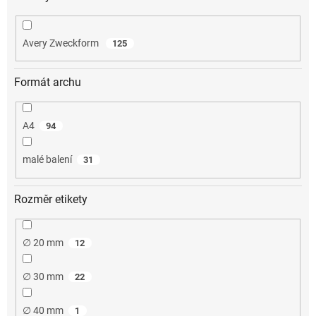
Avery Zweckform
125
Formát archu
A4
94
malé balení
31
Rozměr etikety
∅ 20 mm
12
∅ 30 mm
22
∅ 40 mm
1