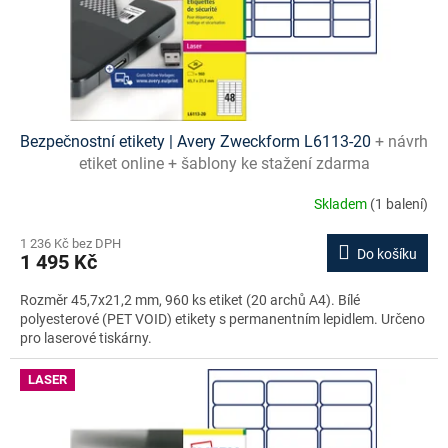
Bezpečnostní etikety | Avery Zweckform L6113-20
+ návrh
etiket online + šablony ke stažení zdarma
Skladem
(1 balení)
1 236 Kč bez DPH
Do košíku
1 495 Kč
Rozměr 45,7x21,2 mm, 960 ks etiket (20 archů A4). Bílé
polyesterové (PET VOID) etikety s permanentním lepidlem. Určeno
pro laserové tiskárny.
LASER