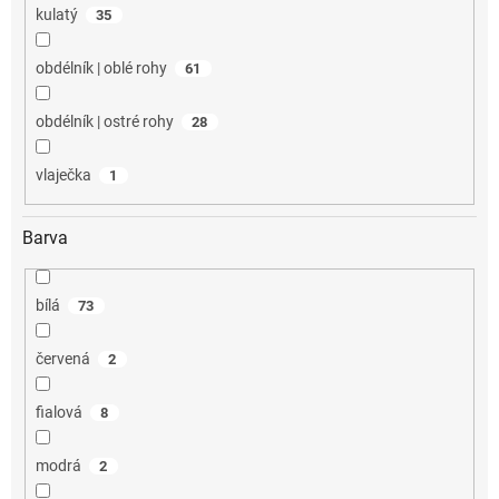
kulatý
35
obdélník | oblé rohy
61
obdélník | ostré rohy
28
vlaječka
1
Barva
bílá
73
červená
2
fialová
8
modrá
2