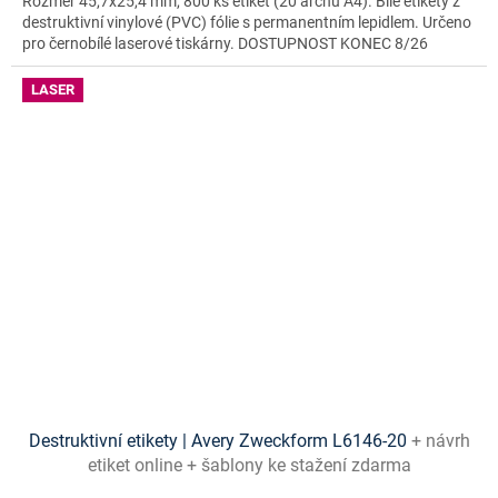
Rozměr 45,7x25,4 mm, 800 ks etiket (20 archů A4). Bílé etikety z
destruktivní vinylové (PVC) fólie s permanentním lepidlem. Určeno
pro černobílé laserové tiskárny. DOSTUPNOST KONEC 8/26
LASER
Destruktivní etikety | Avery Zweckform L6146-20
+ návrh
etiket online + šablony ke stažení zdarma