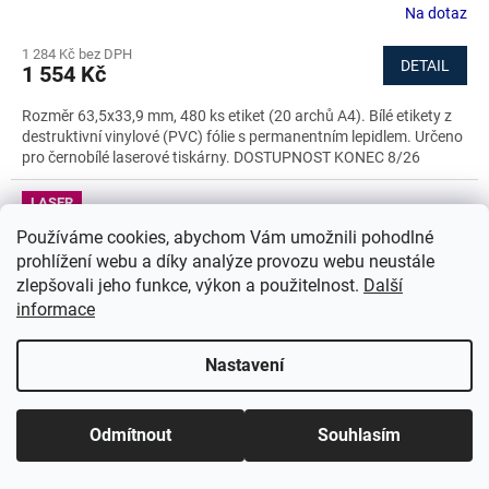
Na dotaz
1 284 Kč bez DPH
DETAIL
1 554 Kč
Rozměr 63,5x33,9 mm, 480 ks etiket (20 archů A4). Bílé etikety z
destruktivní vinylové (PVC) fólie s permanentním lepidlem. Určeno
pro černobílé laserové tiskárny. DOSTUPNOST KONEC 8/26
LASER
Používáme cookies, abychom Vám umožnili pohodlné
prohlížení webu a díky analýze provozu webu neustále
zlepšovali jeho funkce, výkon a použitelnost.
Další
informace
Nastavení
Odmítnout
Souhlasím