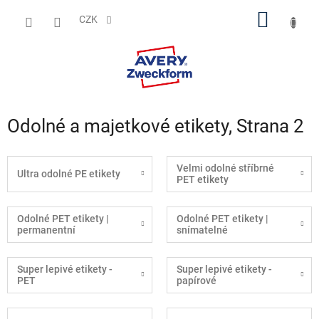
Přejít
NÁKUP
na
CZK
obsah
KOŠÍK
Odolné a majetkové etikety
, Strana 2
Velmi odolné stříbrné
Ultra odolné PE etikety
PET etikety
Odolné PET etikety |
Odolné PET etikety |
permanentní
snímatelné
Super lepivé etikety -
Super lepivé etikety -
PET
papírové