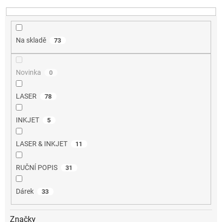
k
t
ů
Na skladě
73
Novinka
0
LASER
78
INKJET
5
LASER & INKJET
11
RUČNÍ POPIS
31
Dárek
33
Značky