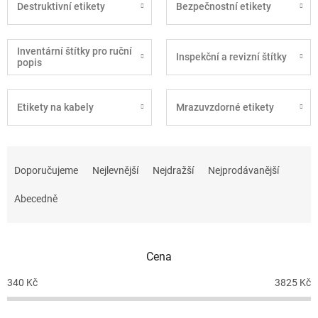
Destruktivní etikety
Bezpečnostní etikety
Inventární štítky pro ruční
Inspekční a revizní štítky
popis
Etikety na kabely
Mrazuvzdorné etikety
Ř
a
Doporučujeme
Nejlevnější
Nejdražší
Nejprodávanější
z
e
Abecedně
n
í
p
Cena
r
o
340
Kč
3825
Kč
d
u