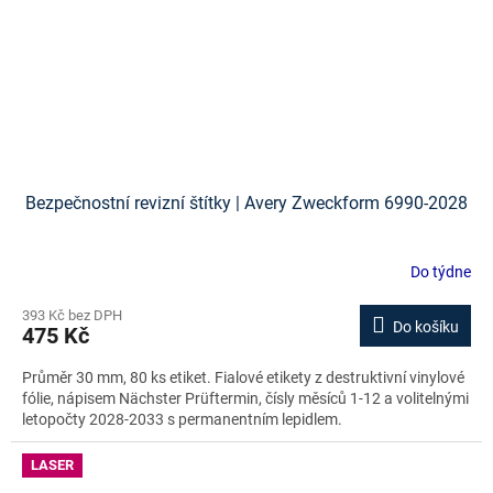
Bezpečnostní revizní štítky | Avery Zweckform 6990-2028
Do týdne
393 Kč bez DPH
Do košíku
475 Kč
Průměr 30 mm, 80 ks etiket. Fialové etikety z destruktivní vinylové
fólie, nápisem Nächster Prüftermin, čísly měsíců 1-12 a volitelnými
letopočty 2028-2033 s permanentním lepidlem.
LASER