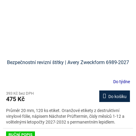
Bezpečnostní revizní štítky | Avery Zweckform 6989-2027
Do týdne
393 Kč bez DPH
Do košíku
475 Kč
Průměr 20 mm, 120 ks etiket. Oranžové etikety z destruktivní
vinylové fólie, nápisem Nächster Prüftermin, čísly měsíců 1-12 a
volitelnými letopočty 2027-2032 s permanentním lepidlem.
RUČNÍ POPIS