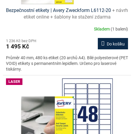
Bezpečnostní etikety | Avery Zweckform L6112-20
+ návrh
etiket online + šablony ke stažení zdarma
Skladem
(1 balení)
1 236 Kč bez DPH
Do košíku
1 495 Kč
Průměr 40 mm, 480 ks etiket (20 archů A4). Bílé polyesterové (PET
VOID) etikety s permanentním lepidlem. Určeno pro laserové
tiskárny.
LASER