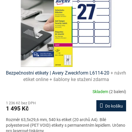
Bezpečnostní etikety | Avery Zweckform L6114-20
+ návrh
etiket online + šablony ke stažení zdarma
Skladem
(2 balení)
1 236 Kč bez DPH
Do košíku
1 495 Kč
Rozměr 63,5x29,6 mm, 540 ks etiket (20 archů A4). Bílé
polyesterové (PET VOID) etikety s permanentním lepidlem. Určeno
pro laserové tiskárny.