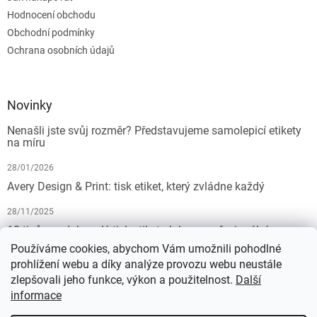
Hodnocení obchodu
Obchodní podmínky
Ochrana osobních údajů
Novinky
Nenašli jste svůj rozměr? Představujeme samolepicí etikety
na míru
28/01/2026
Avery Design & Print: tisk etiket, který zvládne každý
28/11/2025
10 tipů pro dokonalý tisk etiket: Jak na profesionální
výsledek bez starostí
Používáme cookies, abychom Vám umožnili pohodlné
prohlížení webu a díky analýze provozu webu neustále
19/07/2025
zlepšovali jeho funkce, výkon a použitelnost.
Další
informace