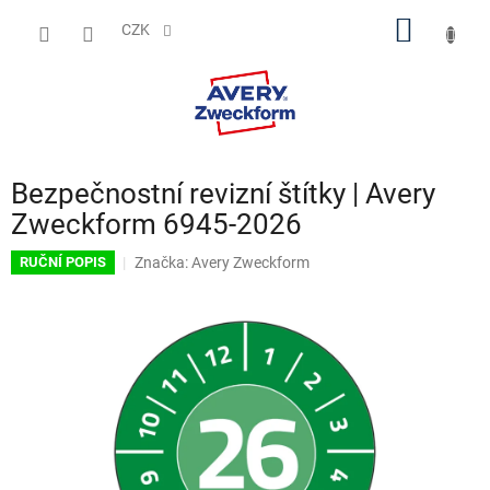
Přejít
NÁKUP
na
CZK
obsah
KOŠÍK
Bezpečnostní revizní štítky | Avery
Zweckform 6945-2026
Značka:
Avery Zweckform
RUČNÍ POPIS