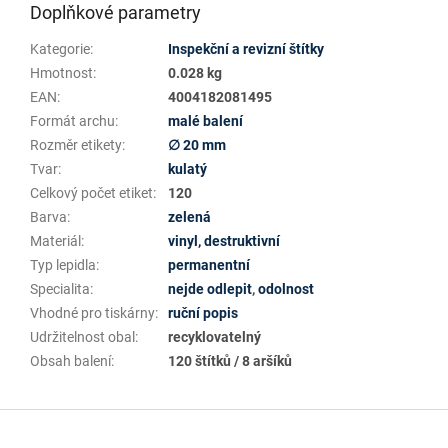
Doplňkové parametry
Kategorie
:
Inspekční a revizní štítky
Hmotnost
:
0.028 kg
EAN
:
4004182081495
Formát archu
:
malé balení
Rozměr etikety
:
∅ 20 mm
Tvar
:
kulatý
Celkový počet etiket
:
120
Barva
:
zelená
Materiál
:
vinyl, destruktivní
Typ lepidla
:
permanentní
Specialita
:
nejde odlepit
,
odolnost
Vhodné pro tiskárny
:
ruční popis
Udržitelnost obal
:
recyklovatelný
Obsah balení
:
120 štítků / 8 aršíků
Z
á