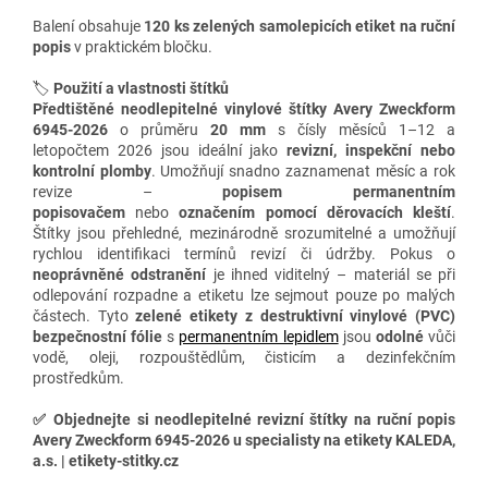
Balení obsahuje
120 ks zelených samolepicích etiket
na ruční
popis
v praktickém bločku.
🏷️
Použití a vlastnosti štítků
Předtištěné neodlepitelné vinylové štítky Avery Zweckform
6945-2026
o průměru
20 mm
s čísly měsíců 1–12 a
letopočtem 2026 jsou ideální jako
revizní, inspekční nebo
kontrolní plomby
. Umožňují snadno zaznamenat měsíc a rok
revize –
popisem permanentním
popisovačem
nebo
označením pomocí děrovacích kleští
.
Štítky jsou přehledné, mezinárodně srozumitelné a umožňují
rychlou identifikaci termínů revizí či údržby. Pokus o
neoprávněné odstranění
je ihned viditelný – materiál se při
odlepování rozpadne a etiketu lze sejmout pouze po malých
částech. Tyto
zelené
etikety z destruktivní vinylové (PVC)
bezpečnostní fólie
s
permanentním lepidlem
jsou
odolné
vůči
vodě, oleji, rozpouštědlům, čisticím a dezinfekčním
prostředkům.
✅
Objednejte si neodlepitelné revizní štítky na ruční popis
Avery Zweckform 6945-2026 u specialisty na etikety KALEDA,
a.s. | etikety-stitky.cz