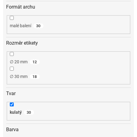
Formát archu
malé balení
30
Rozměr etikety
∅ 20 mm
12
∅ 30 mm
18
Tvar
kulatý
30
Barva