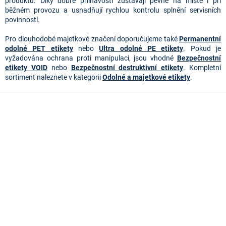
y
produktu. Díky dobré přilnavosti zůstávají pevně na místě i při
v
běžném provozu a usnadňují rychlou kontrolu splnění servisních
ý
povinností.
p
i
Pro dlouhodobé majetkové značení doporučujeme také
Permanentní
s
odolné PET etikety
nebo
Ultra odolné PE etikety
. Pokud je
u
vyžadována ochrana proti manipulaci, jsou vhodné
Bezpečnostní
etikety VOID
nebo
Bezpečnostní destruktivní etikety
. Kompletní
sortiment naleznete v kategorii
Odolné a majetkové etikety
.
Z
á
p
a
t
í