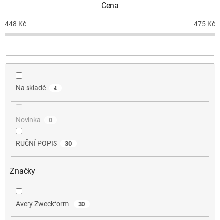
Cena
r
o
448
Kč
475
Kč
d
u
k
t
ů
Na skladě
4
Novinka
0
RUČNÍ POPIS
30
Značky
Avery Zweckform
30