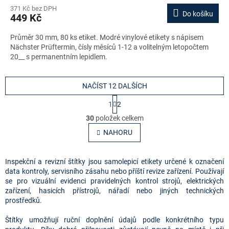
371 Kč bez DPH
Do košíku
449 Kč
Průměr 30 mm, 80 ks etiket. Modré vinylové etikety s nápisem
Nächster Prüftermin, čísly měsíců 1-12 a volitelným letopočtem
20__ s permanentním lepidlem.
NAČÍST 12 DALŠÍCH
S
1
2
t
O
r
30
položek celkem
v
á
l
NAHORU
n
á
k
o
d
v
a
Inspekční a revizní štítky jsou samolepicí etikety určené k označení
á
c
data kontroly, servisního zásahu nebo příští revize zařízení. Používají
n
í
se pro vizuální evidenci pravidelných kontrol strojů, elektrických
í
p
zařízení, hasicích přístrojů, nářadí nebo jiných technických
r
prostředků.
v
k
Štítky umožňují ruční doplnění údajů podle konkrétního typu