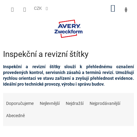
Přejít
NÁKUP
na
CZK
obsah
KOŠÍK
Inspekční a revizní štítky
Inspekční a revizní štítky slouží k přehlednému označení
provedených kontrol, servisních zásahů a termínů revizí. Umožňují
rychlou orientaci ve stavu zařízení a zvyšují přehlednost evidence.
Ideální pro technické provozy, výrobu i správu budov.
Ř
a
Doporučujeme
Nejlevnější
Nejdražší
Nejprodávanější
z
e
Abecedně
n
í
p