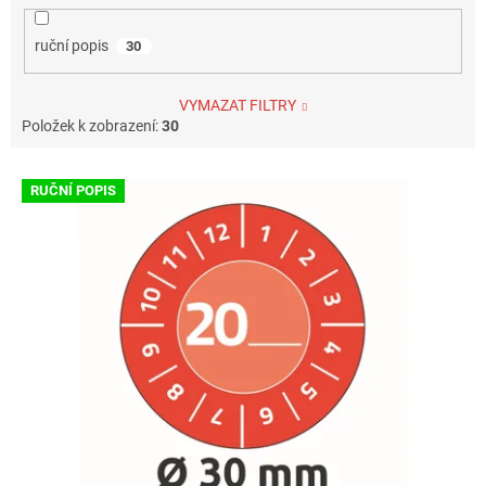
ruční popis
30
VYMAZAT FILTRY
Položek k zobrazení:
30
V
RUČNÍ POPIS
ý
p
i
s
p
r
o
d
u
k
t
ů