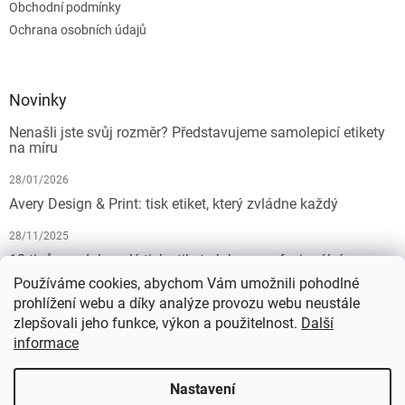
Obchodní podmínky
Ochrana osobních údajů
Novinky
Nenašli jste svůj rozměr? Představujeme samolepicí etikety
na míru
28/01/2026
Avery Design & Print: tisk etiket, který zvládne každý
28/11/2025
10 tipů pro dokonalý tisk etiket: Jak na profesionální
výsledek bez starostí
Používáme cookies, abychom Vám umožnili pohodlné
prohlížení webu a díky analýze provozu webu neustále
19/07/2025
zlepšovali jeho funkce, výkon a použitelnost.
Další
informace
Vytvořil Shoptet
Nastavení