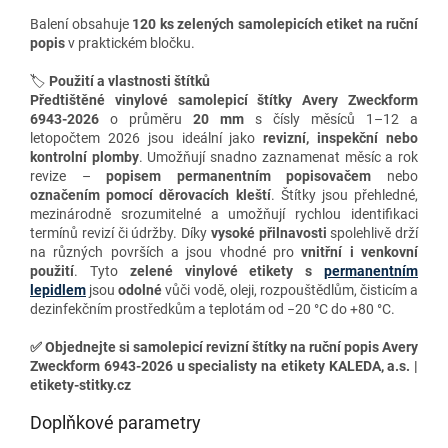
Balení obsahuje
120 ks zelených samolepicích etiket
na ruční
popis
v praktickém bločku.
🏷️
Použití a vlastnosti štítků
Předtištěné vinylové samolepicí štítky Avery Zweckform
6943-2026
o průměru
20 mm
s čísly měsíců 1–12 a
letopočtem 2026 jsou ideální jako
revizní, inspekční nebo
kontrolní plomby
. Umožňují snadno zaznamenat měsíc a rok
revize –
popisem permanentním popisovačem
nebo
označením pomocí děrovacích kleští
. Štítky jsou přehledné,
mezinárodně srozumitelné a umožňují rychlou identifikaci
termínů revizí či údržby. Díky
vysoké přilnavosti
spolehlivě drží
na různých površích a jsou vhodné pro
vnitřní i venkovní
použití
. Tyto
zelené
vinylové etikety s
permanentním
lepidlem
jsou
odolné
vůči vodě, oleji, rozpouštědlům, čisticím a
dezinfekčním prostředkům a teplotám od −20 °C do +80 °C.
✅
Objednejte si samolepicí revizní štítky na ruční popis Avery
Zweckform 6943-2026 u specialisty na etikety KALEDA, a.s. |
etikety-stitky.cz
Doplňkové parametry