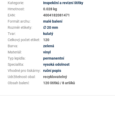
Kategorie
:
Inspekční a revizní štítky
Hmotnost
:
0.028 kg
EAN
:
4004182081471
Formát archu
:
malé balení
Rozměr etikety
:
∅ 20 mm
Tvar
:
kulatý
Celkový počet etiket
:
120
Barva
:
zelená
Materiál
:
vinyl
Typ lepidla
:
permanentní
Specialita
:
vysoká odolnost
Vhodné pro tiskárny
:
ruční popis
Udržitelnost obal
:
recyklovatelný
Obsah balení
:
120 štítků / 8 aršíků
Z
á
p
a