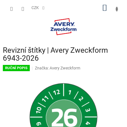
Přejít
NÁKUP
na
CZK
obsah
KOŠÍK
Revizní štítky | Avery Zweckform
6943-2026
Značka:
Avery Zweckform
RUČNÍ POPIS