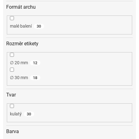
Formát archu
malé balení
30
Rozměr etikety
∅ 20 mm
12
∅ 30 mm
18
Tvar
kulatý
30
Barva