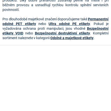
y
produktu. Díky dobré přilnavosti zůstávají pevně na místě i při
v
běžném provozu a usnadňují rychlou kontrolu splnění servisních
ý
povinností.
p
i
Pro dlouhodobé majetkové značení doporučujeme také
Permanentní
s
odolné PET etikety
nebo
Ultra odolné PE etikety
. Pokud je
u
vyžadována ochrana proti manipulaci, jsou vhodné
Bezpečnostní
etikety VOID
nebo
Bezpečnostní destruktivní etikety
. Kompletní
sortiment naleznete v kategorii
Odolné a majetkové etikety
.
Z
á
p
a
t
í