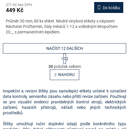
371 Kč bez DPH
Do košíku
449 Kč
Průměr 30 mm, 80 ks etiket. Modré vinylové etikety s nápisem
Nächster Prüftermin, čísly měsíců 1-12 a volitelným letopočtem
20__ s permanentním lepidlem.
NAČÍST 12 DALŠÍCH
S
1
2
t
O
r
30
položek celkem
v
á
l
NAHORU
n
á
k
o
d
v
a
Inspekční a revizní štítky jsou samolepicí etikety určené k označení
á
c
data kontroly, servisního zásahu nebo příští revize zařízení. Používají
n
í
se pro vizuální evidenci pravidelných kontrol strojů, elektrických
í
p
zařízení, hasicích přístrojů, nářadí nebo jiných technických
r
prostředků.
v
k
Štítky umožňují ruční doplnění údajů podle konkrétního typu