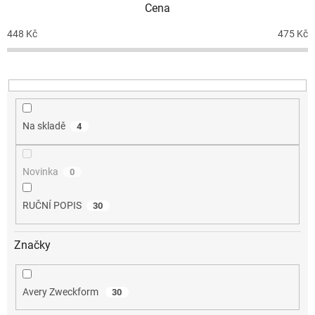
Cena
r
o
448
Kč
475
Kč
d
u
k
t
ů
Na skladě
4
Novinka
0
RUČNÍ POPIS
30
Značky
Avery Zweckform
30