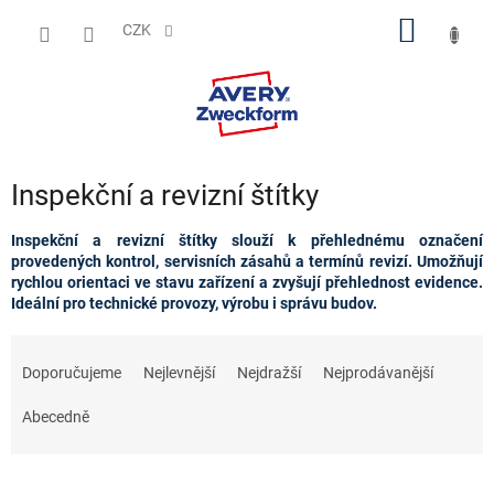
Přejít
NÁKUP
na
CZK
obsah
KOŠÍK
Inspekční a revizní štítky
Inspekční a revizní štítky slouží k přehlednému označení
provedených kontrol, servisních zásahů a termínů revizí. Umožňují
rychlou orientaci ve stavu zařízení a zvyšují přehlednost evidence.
Ideální pro technické provozy, výrobu i správu budov.
Ř
a
Doporučujeme
Nejlevnější
Nejdražší
Nejprodávanější
z
e
Abecedně
n
í
p