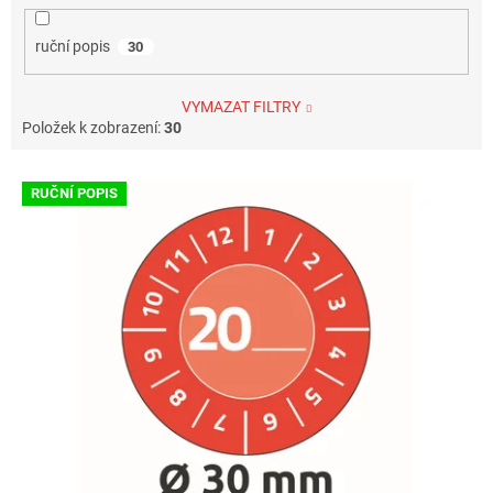
ruční popis
30
VYMAZAT FILTRY
Položek k zobrazení:
30
V
RUČNÍ POPIS
ý
p
i
s
p
r
o
d
u
k
t
ů