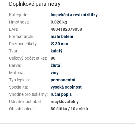
Doplňkové parametry
Kategorie
:
Inspekční a revizní štítky
Hmotnost
:
0.028 kg
EAN
:
4004182079058
Formát archu
:
malé balení
Rozměr etikety
:
∅ 30 mm
Tvar
:
kulatý
Celkový počet etiket
:
80
Barva
:
žlutá
Materiál
:
vinyl
Typ lepidla
:
permanentní
Specialita
:
vysoká odolnost
Vhodné pro tiskárny
:
ruční popis
Udržitelnost obal
:
recyklovatelný
Obsah balení
:
80 štítků / 10 aršíků
Z
á