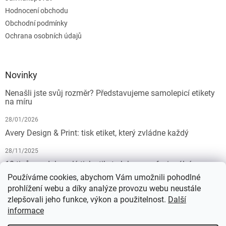
Hodnocení obchodu
Obchodní podmínky
Ochrana osobních údajů
Novinky
Nenašli jste svůj rozměr? Představujeme samolepicí etikety
na míru
28/01/2026
Avery Design & Print: tisk etiket, který zvládne každý
28/11/2025
10 tipů pro dokonalý tisk etiket: Jak na profesionální
výsledek bez starostí
Používáme cookies, abychom Vám umožnili pohodlné
prohlížení webu a díky analýze provozu webu neustále
19/07/2025
zlepšovali jeho funkce, výkon a použitelnost.
Další
informace