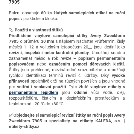
7905
Balení obsahuje
80 ks žlutých samolepicích etiket
na ruční
popis
v praktickém bločku.
🏷️
Použití a vlastnosti štítků
Předtištěné vinylové samolepicí štítky Avery Zweckform
7905
o průměru
30 mm
s nápisem Nächster Prüftermin, čísly
měsíců 1–12 a volitelným letopočtem 20__ jsou ideální jako
revizní, inspekční nebo kontrolní plomby
. Umožňují snadno
zaznamenat měsíc a rok revize –
popisem permanentním
popisovačem
nebo
označením pomocí děrovacích kleští
.
Štítky jsou přehledné, mezinárodně srozumitelné a umožňují
rychlou identifikaci termínů revizí či údržby. Díky
vysoké
přilnavosti
spolehlivě drží na různých površích a jsou vhodné
pro
vnitřní i venkovní použití
. Tyto
žluté
vinylové etikety s
permanentním lepidlem
jsou
odolné
vůči vodě, oleji,
rozpouštědlům, čisticím a dezinfekčním prostředkům a
teplotám od −20 °C do +80 °C.
✅
Objednejte si samolepicí revizní štítky na ruční popis Avery
Zweckform 7905 u specialisty na etikety KALEDA, a.s. |
etikety-stitky.cz