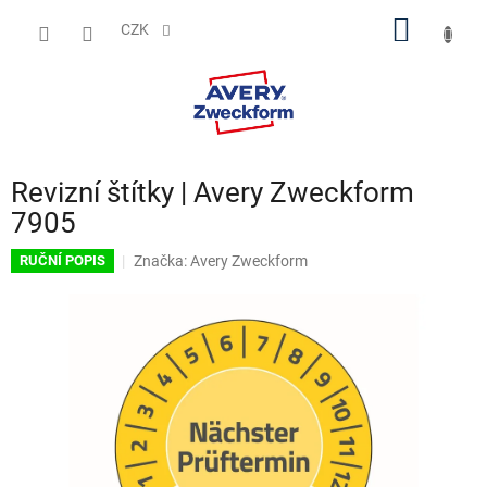
Přejít
NÁKUP
na
CZK
obsah
KOŠÍK
Revizní štítky | Avery Zweckform
7905
Značka:
Avery Zweckform
RUČNÍ POPIS