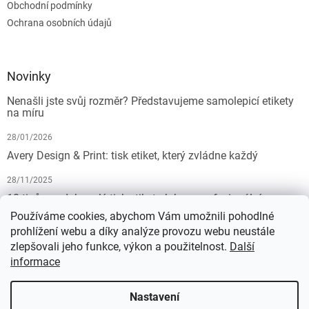
Obchodní podmínky
Ochrana osobních údajů
Novinky
Nenašli jste svůj rozměr? Představujeme samolepicí etikety
na míru
28/01/2026
Avery Design & Print: tisk etiket, který zvládne každý
28/11/2025
10 tipů pro dokonalý tisk etiket: Jak na profesionální
výsledek bez starostí
Používáme cookies, abychom Vám umožnili pohodlné
prohlížení webu a díky analýze provozu webu neustále
19/07/2025
zlepšovali jeho funkce, výkon a použitelnost.
Další
informace
Vytvořil Shoptet
Nastavení