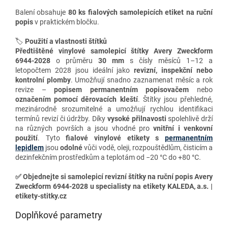
Balení obsahuje
80 ks fialových samolepicích etiket
na ruční
popis
v praktickém bločku.
🏷️
Použití a vlastnosti štítků
Předtištěné vinylové samolepicí štítky Avery Zweckform
6944-2028
o průměru
30 mm
s čísly měsíců 1–12 a
letopočtem 2028 jsou ideální jako
revizní, inspekční nebo
kontrolní plomby
. Umožňují snadno zaznamenat měsíc a rok
revize –
popisem permanentním popisovačem
nebo
označením pomocí děrovacích kleští
. Štítky jsou přehledné,
mezinárodně srozumitelné a umožňují rychlou identifikaci
termínů revizí či údržby. Díky
vysoké přilnavosti
spolehlivě drží
na různých površích a jsou vhodné pro
vnitřní i venkovní
použití
. Tyto
fialové vinylové etikety s
permanentním
lepidlem
jsou
odolné
vůči vodě, oleji, rozpouštědlům, čisticím a
dezinfekčním prostředkům a teplotám od −20 °C do +80 °C.
✅
Objednejte si samolepicí revizní štítky na ruční popis Avery
Zweckform 6944-2028 u specialisty na etikety KALEDA, a.s. |
etikety-stitky.cz
Doplňkové parametry