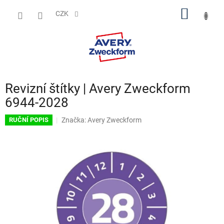
Přejít
NÁKUP
na
CZK
obsah
KOŠÍK
Revizní štítky | Avery Zweckform
6944-2028
Značka:
Avery Zweckform
RUČNÍ POPIS