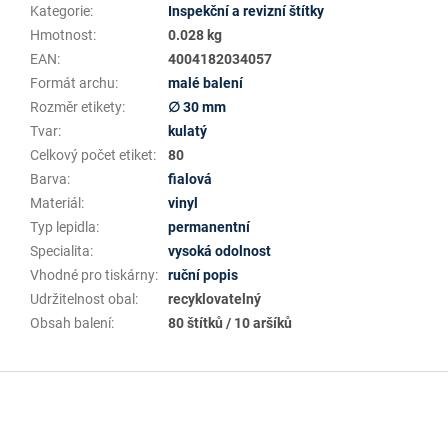
Kategorie
:
Inspekční a revizní štítky
Hmotnost
:
0.028 kg
EAN
:
4004182034057
Formát archu
:
malé balení
Rozměr etikety
:
∅ 30 mm
Tvar
:
kulatý
Celkový počet etiket
:
80
Barva
:
fialová
Materiál
:
vinyl
Typ lepidla
:
permanentní
Specialita
:
vysoká odolnost
Vhodné pro tiskárny
:
ruční popis
Udržitelnost obal
:
recyklovatelný
Obsah balení
:
80 štítků / 10 aršíků
Z
á
p
a