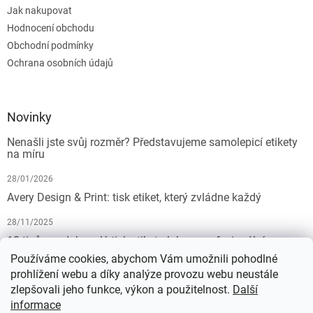
Jak nakupovat
Hodnocení obchodu
Obchodní podmínky
Ochrana osobních údajů
Novinky
Nenašli jste svůj rozměr? Představujeme samolepicí etikety
na míru
28/01/2026
Avery Design & Print: tisk etiket, který zvládne každý
28/11/2025
10 tipů pro dokonalý tisk etiket: Jak na profesionální
výsledek bez starostí
Používáme cookies, abychom Vám umožnili pohodlné
prohlížení webu a díky analýze provozu webu neustále
19/07/2025
zlepšovali jeho funkce, výkon a použitelnost.
Další
informace