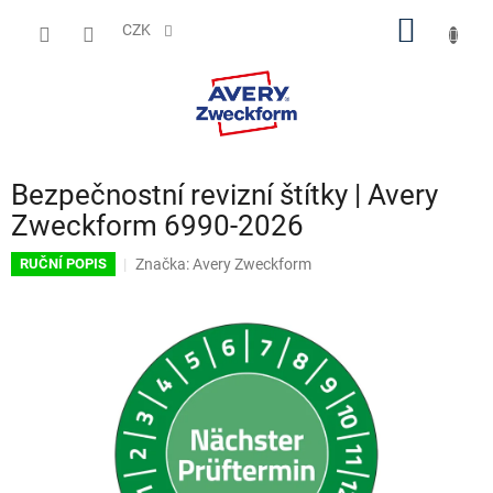
Přejít
NÁKUP
na
CZK
obsah
KOŠÍK
Bezpečnostní revizní štítky | Avery
Zweckform 6990-2026
Značka:
Avery Zweckform
RUČNÍ POPIS