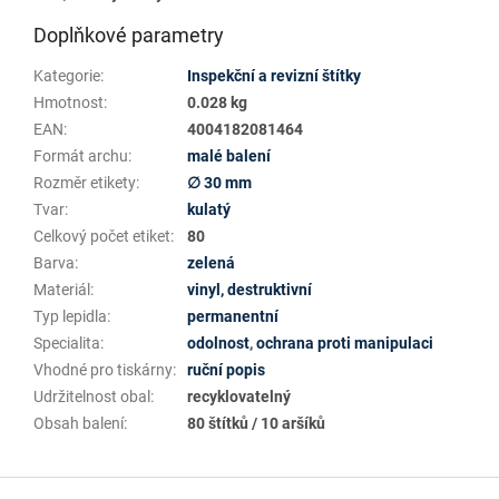
Doplňkové parametry
Kategorie
:
Inspekční a revizní štítky
Hmotnost
:
0.028 kg
EAN
:
4004182081464
Formát archu
:
malé balení
Rozměr etikety
:
∅ 30 mm
Tvar
:
kulatý
Celkový počet etiket
:
80
Barva
:
zelená
Materiál
:
vinyl, destruktivní
Typ lepidla
:
permanentní
Specialita
:
odolnost
,
ochrana proti manipulaci
Vhodné pro tiskárny
:
ruční popis
Udržitelnost obal
:
recyklovatelný
Obsah balení
:
80 štítků / 10 aršíků
Z