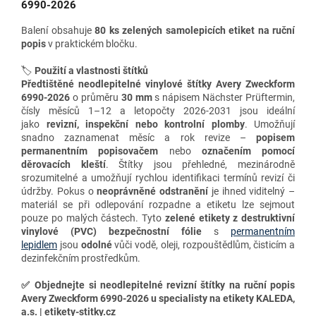
6990-2026
Balení obsahuje
80 ks zelených samolepicích etiket
na ruční
popis
v praktickém bločku.
🏷️
Použití a vlastnosti štítků
Předtištěné neodlepitelné vinylové štítky Avery Zweckform
6990-2026
o průměru
30 mm
s nápisem Nächster Prüftermin,
čísly měsíců 1–12 a letopočty 2026-2031 jsou ideální
jako
revizní, inspekční nebo kontrolní plomby
. Umožňují
snadno zaznamenat měsíc a rok revize –
popisem
permanentním popisovačem
nebo
označením pomocí
děrovacích kleští
. Štítky jsou přehledné, mezinárodně
srozumitelné a umožňují rychlou identifikaci termínů revizí či
údržby. Pokus o
neoprávněné odstranění
je ihned viditelný –
materiál se při odlepování rozpadne a etiketu lze sejmout
pouze po malých částech. Tyto
zelené
etikety z destruktivní
vinylové (PVC) bezpečnostní fólie
s
permanentním
lepidlem
jsou
odolné
vůči vodě, oleji, rozpouštědlům, čisticím a
dezinfekčním prostředkům.
✅
Objednejte si neodlepitelné revizní štítky na ruční popis
Avery Zweckform 6990-2026 u specialisty na etikety KALEDA,
a.s. | etikety-stitky.cz