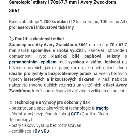
Samolepicí etikety | 70x67,7 mm | Avery Zweckform
3661
Balení obsahuje
1 200 ks etiket
(12 ks na archu, 100 archů A4)
pro
laserové i inkoustové tiskárny.
🏷️ Použití a vlastnosti etiket
Samolepicí štítky Avery Zweckform 3661
o rozměru
70 x 67,7
mm
zajistí
spolehlivé a široké využití
v kanceláři, obchodě i
domácnosti. Tyto
klasické bílé papírové etikety
s
permanentním lepidlem
mají
vysokou a stálou lepivost
na
běžných površích, jako je papír, karton, sklo nebo plast. Jsou
ideální pro rychlý a bezproblémový potisk
na všech běžných
typech
laserových a inkoustových tiskáren
. V naší nabídce
naleznete mnoho dalších rozměrů univerzálních
etiket Avery
Zweckform
, které jsou k dispozici v různých velikostech balení.
⚙️
Technologie a výhody
pro dokonalý tisk
-
patentovaná speciální výrobní technologie
Ultragrip
-
čtyřstranný bezpečnostní okraj
QCT
(Quattro Clean
Technology)
-
ostrý tiskový výstup bez rozmazávání
-
certifikace
TÜV SÜD