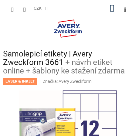
Přejít
NÁKUP
na
CZK
obsah
KOŠÍK
Samolepicí etikety | Avery
Zweckform 3661
+ návrh etiket
online + šablony ke stažení zdarma
Značka:
Avery Zweckform
LASER & INKJET