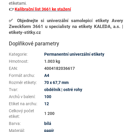
etiketami.
👉
Kalibrační list 3661 ke stažení
✅
Objednejte si univerzální samolepicí etikety Avery
Zweckform 3661 u specialisty na etikety KALEDA, a.s. |
etikety-stitky.cz
Doplňkové parametry
Kategorie
:
Permanentní univerzální etikety
Hmotnost
:
1.003 kg
EAN
:
4004182036617
Formát archu
:
A4
Rozměr etikety
:
70 x 67,7 mm
Tvar
:
obdélník | ostré rohy
Archů v balení
:
100
Etiket na archu
:
12
Celkový počet
1 200
etiket
:
Barva
:
bílá
Materiál
:
papír