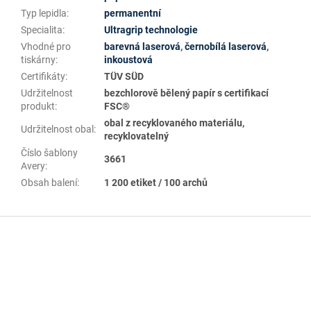
Typ lepidla
:
permanentní
Specialita
:
Ultragrip technologie
Vhodné pro
barevná laserová
,
černobílá laserová
,
tiskárny
:
inkoustová
Certifikáty
:
TÜV SÜD
Udržitelnost
bezchlorově bělený papír s certifikací
produkt
:
FSC®
obal z recyklovaného materiálu,
Udržitelnost obal
:
recyklovatelný
Číslo šablony
3661
Avery
:
Obsah balení
:
1 200 etiket / 100 archů
Z
á
p
a
t
í