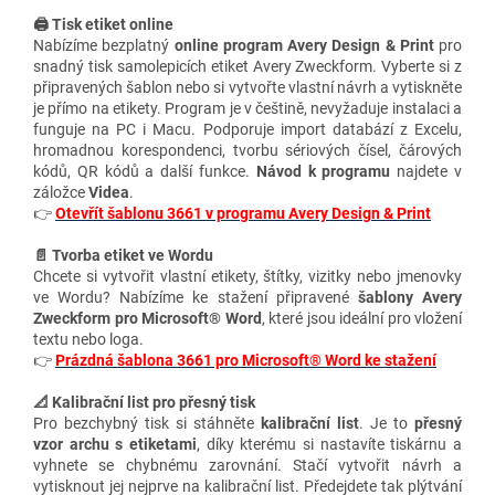
🖨️ Tisk etiket online
Nabízíme bezplatný
online program Avery Design & Print
pro
snadný tisk samolepicích etiket Avery Zweckform. Vyberte si z
připravených šablon nebo si vytvořte vlastní návrh a vytiskněte
je přímo na etikety. Program je v češtině, nevyžaduje instalaci a
funguje na PC i Macu. Podporuje import databází z Excelu,
hromadnou korespondenci, tvorbu sériových čísel, čárových
kódů, QR kódů a další funkce.
Návod k programu
najdete v
záložce
Videa
.
👉
Otevřít šablonu 3661 v programu Avery Design & Print
📄 Tvorba etiket ve Wordu
Chcete si vytvořit vlastní etikety, štítky, vizitky nebo jmenovky
ve Wordu? Nabízíme ke stažení připravené
šablony Avery
Zweckform pro Microsoft® Word
, které jsou ideální pro vložení
textu nebo loga.
👉
Prázdná šablona 3661 pro Microsoft® Word ke stažení
📐 Kalibrační list pro přesný tisk
Pro bezchybný tisk si stáhněte
kalibrační list
. Je to
přesný
vzor archu s etiketami
, díky kterému si nastavíte tiskárnu a
vyhnete se chybnému zarovnání. Stačí vytvořit návrh a
vytisknout jej nejprve na kalibrační list. Předejdete tak plýtvání