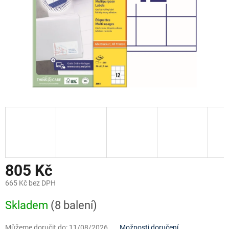
805 Kč
665 Kč bez DPH
Měrná
Skladem
(8 balení)
cena:
Můžeme doručit do:
11/08/2026
Možnosti doručení