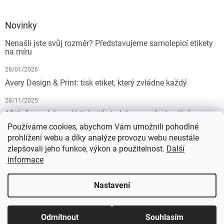
Novinky
Nenašli jste svůj rozměr? Představujeme samolepicí etikety
na míru
28/01/2026
Avery Design & Print: tisk etiket, který zvládne každý
28/11/2025
10 tipů pro dokonalý tisk etiket: Jak na profesionální
výsledek bez starostí
Používáme cookies, abychom Vám umožnili pohodlné
prohlížení webu a díky analýze provozu webu neustále
19/07/2025
zlepšovali jeho funkce, výkon a použitelnost.
Další
informace
Vytvořil Shoptet
Nastavení
Copyright 2026
KALEDA, a.s. | etikety-stitky.cz
. Všechna práva
Odmítnout
Souhlasím
vyhrazena.