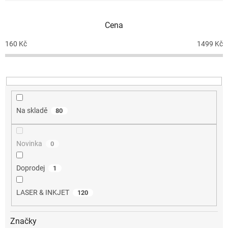
í
p
Cena
r
o
160
Kč
1499
Kč
d
u
k
t
ů
Na skladě
80
Novinka
0
Doprodej
1
LASER & INKJET
120
Značky