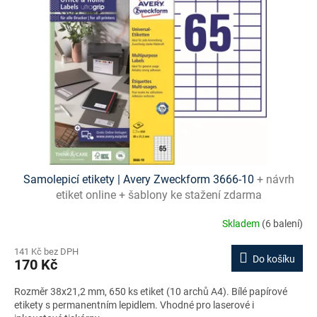
s
p
r
o
d
u
k
t
ů
Samolepicí etikety | Avery Zweckform 3666‑10
+ návrh
etiket online + šablony ke stažení zdarma
Skladem
(6 balení)
141 Kč bez DPH
Do košíku
170 Kč
Rozměr 38x21,2 mm, 650 ks etiket (10 archů A4). Bílé papírové
etikety s permanentním lepidlem. Vhodné pro laserové i