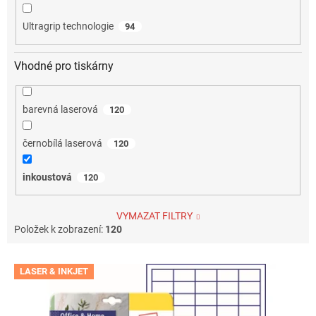
Ultragrip technologie
94
Vhodné pro tiskárny
barevná laserová
120
černobílá laserová
120
inkoustová
120
VYMAZAT FILTRY
Položek k zobrazení:
120
V
LASER & INKJET
ý
p
i