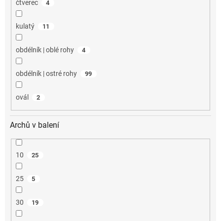
čtverec
4
kulatý
11
obdélník | oblé rohy
4
obdélník | ostré rohy
99
ovál
2
Archů v balení
10
25
25
5
30
19