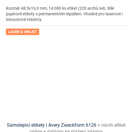
Rozměr 48,5x16,9 mm, 14 080 ks etiket (220 archů A4). Bílé
papírové etikety s permanentním lepidlem. Vhodné pro laserové i
inkoustové tiskárny.
LASER & INKJET
Samolepicí etikety | Avery Zweckform 6126
+ návrh etiket
online + šablony ke stažení zdarma