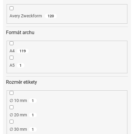
Avery Zweckform
120
Formát archu
A4
119
A5
1
Rozměr etikety
∅ 10 mm
1
∅ 20 mm
1
∅ 30 mm
1