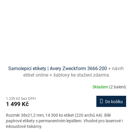
Samolepicí etikety | Avery Zweckform 3666-200
+ návrh
etiket online + šablony ke stažení zdarma
Skladem
(2 balení)
1 239 Kč bez DPH
Do košíku
1 499 Kč
Rozměr 38x21,2 mm, 14 300 ks etiket (220 archů A4). Bílé
papírové etikety s permanentním lepidlem. Vhodné pro laserové i
inkoustové tiskárny.