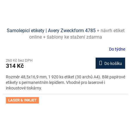
Samolepicí etikety | Avery Zweckform 4785
+ návrh etiket
online + šablony ke stažení zdarma
Do týdne
260 Kč bez DPH
Do košíku
314 Kč
Rozměr 48,5x16,9 mm, 1 920 ks etiket (30 archů A4). Bílé papírové
etikety s permanentním lepidlem. Vhodné pro laserové i
inkoustové tiskárny.
LASER & INKJET