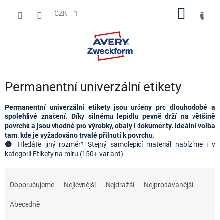
Přejít
NÁKUP
na
CZK
obsah
KOŠÍK
Permanentní univerzální etikety
Permanentní univerzální etikety jsou určeny pro dlouhodobé a 
spolehlivé značení. Díky silnému lepidlu pevně drží na většině 
povrchů a jsou vhodné pro výrobky, obaly i dokumenty. Ideální volba 
tam, kde je vyžadováno trvalé přilnutí k povrchu.
🟡 
H
ledáte jiný rozměr
? Stejný samolepicí materiál nabízíme i v 
kategorii 
Etikety na míru
 (150+ variant).
Ř
a
Doporučujeme
Nejlevnější
Nejdražší
Nejprodávanější
z
e
Abecedně
n