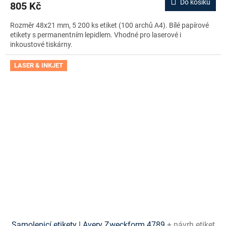
Do košíku
805 Kč
Rozměr 48x21 mm, 5 200 ks etiket (100 archů A4). Bílé papírové
etikety s permanentním lepidlem. Vhodné pro laserové i
inkoustové tiskárny.
LASER & INKJET
Samolepicí etikety | Avery Zweckform 4789
+ návrh etiket