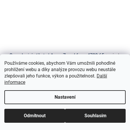
Samolepicí etikety | Avery Zweckform 4780-65
+ návrh
etiket online + šablony ke stažení zdarma
Používáme cookies, abychom Vám umožnili pohodlné
prohlížení webu a díky analýze provozu webu neustále
Do týdne
zlepšovali jeho funkce, výkon a použitelnost.
Další
informace
429 Kč bez DPH
Do košíku
519 Kč
Nastavení
Rozměr 48,5x25,4 mm, 2 600 ks etiket (65 archů A4). Bílé papírové
etikety s permanentním lepidlem. Vhodné pro laserové i
inkoustové tiskárny.
Odmítnout
Souhlasím
LASER & INKJET