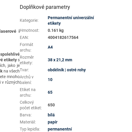
Doplňkové parametry
Permanentní univerzální
Kategorie
:
etikety
Hmotnost
:
0.161 kg
laserové i
EAN
:
4004182617564
Formát
A4
archu
:
í
spolehlivé
Rozměr
38 x 21,2 mm
vé etikety
s
etikety
:
ch, jako je
Tvar
:
obdélník | ostré rohy
sk
na všech
znete mnoho
Archů v
10
ci v různých
balení
:
Etiket na
65
archu
:
Celkový
650
počet etiket
:
Barva
:
bílá
Materiál
:
papír
Typ lepidla
:
permanentní