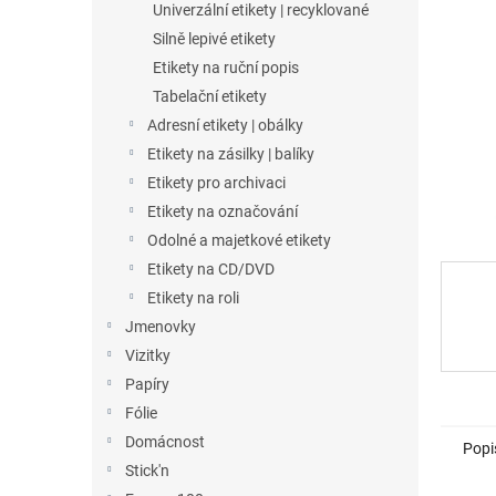
a
Univerzální etikety | recyklované
n
Silně lepivé etikety
e
Etikety na ruční popis
l
Tabelační etikety
Adresní etikety | obálky
Etikety na zásilky | balíky
Etikety pro archivaci
Etikety na označování
Odolné a majetkové etikety
Etikety na CD/DVD
Etikety na roli
Jmenovky
Vizitky
Papíry
Fólie
Domácnost
Popi
Stick'n