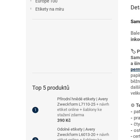
Europe 100
Det
Etikety na míru
Samo
Bal
inko
🏷️ 
Samo
a šir
perm
papí
běžn
Top 5 produktů
dalš
velik
Přírodní hnědé etikety | Avery
Zweckform L7110-25
+ návrh
⚙️
Te
etiket online + šablony ke
-
pa
stažení zdarma
-
pr
390 Kč
-
č
t
Odolné etikety | Avery
-
o
s
Zweckform L6013-20
+ návrh
-
cer
etiket online + šablony ke