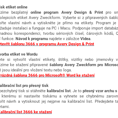
Tisk etiket online
ízíme bezplatný
online program Avery Design & Print
pro sn
lepicích etiket Avery Zweckform. Vyberte si z připravených šabl
ořte vlastní návrh a vytiskněte je přímo na etikety. Program je 
žaduje instalaci a funguje na PC i Macu. Podporuje import databází
adnou korespondenci, tvorbu sériových čísel, čárových kódů,
í funkce.
Návod k programu
najdete v záložce
Videa
.
tevřít šablonu 3666 v programu Avery Design & Print
vorba etiket ve Wordu
te si vytvořit vlastní etikety, štítky, vizitky nebo jmenovky
zíme ke stažení připravené
šablony Avery Zweckform pro Micros
é jsou ideální pro vložení textu nebo loga.
rázdná šablona 3666 pro Microsoft® Word ke stažení
alibrační list pro přesný tisk
bezchybný tisk si stáhněte
kalibrační list
. Je to
přesný vzor archu s
 kterému si nastavíte tiskárnu a vyhnete se chybnému zarovn
ořit návrh a vytisknout jej nejprve na kalibrační list. Předejdete t
etami.
alibrační list 3666 ke stažení