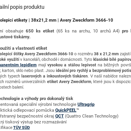
ailní popis produktu
lepicí etikety | 38x21,2 mm | Avery Zweckform 3666-10
ení obsahuje
650 ks etiket
(65 ks na archu, 10 archů A4)
pro
ustové tiskárny.
Použití a vlastnosti etiket
lepicí štítky Avery Zweckform 3666-10
o rozměru
38 x 21,2 mm
zajist
oké využití
v kanceláři, obchodě i domácnosti. Tyto
klasické bílé papíro
anentním lepidlem
mají
vysokou a stálou lepivost
na běžných površí
r, karton, sklo nebo plast. Jsou
ideální pro rychlý a bezproblémový poti
ých typech
laserových a inkoustových tiskáren
. V naší nabídce nale
ích rozměrů univerzálních
etiket Avery Zweckform
, které jsou k dispozi
ostech balení.
chnologie a výhody
pro dokonalý tisk
tentovaná speciální výrobní technologie
Ultragrip
aktická odlepovací pomůcka
QuickPEEL
™
yřstranný bezpečnostní okraj
QCT
(Quattro Clean Technology)
trý tiskový výstup bez rozmazávání
tifikace
TÜV SÜD