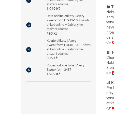
stažení zdarma
🖨️ 
1 049 Kč
Nab
Ultra odolné etikety | Avery
samo
Zweckform L7911-10
+ návrh
vytv
etiket online + šablony ke
nevy
stažení zdarma
hrom
495 Kč
dalš
Kulaté etikety | Avery
👉
O
Zweckform L3416-100
+ návrh
etiket online + šablony ke
📄 T
stažení zdarma
Chce
805 Kč
Nabí
Počasí odolné fólie | Avery
kter
Zweckform 3487
👉
P
1 289 Kč
📐 K
Pro 
díky
vytv
etik
👉
K