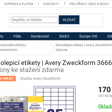
DOPRAVA A PLATBA
KONTAKTY
PRO ÚŘADY, OBCE A ŠKOLY
HLEDAT
ry
Fólie
Domácnost
Stick'n
Europe 100
Et
niverzální etikety |
Samolepicí etikety | Avery Zweckfo
ermanentní
zdarma
lepicí etikety | Avery Zweckform 366
ony ke stažení zdarma
Značka:
Avery Zweckform
& INKJET
170
141 Kč 
Měrná
Skla
cena: