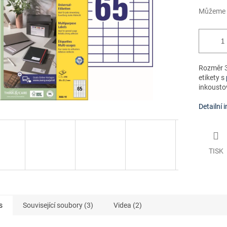
Můžeme d
Rozměr 3
etikety s
inkoustov
Detailní 
TISK
s
Související soubory (3)
Videa (2)