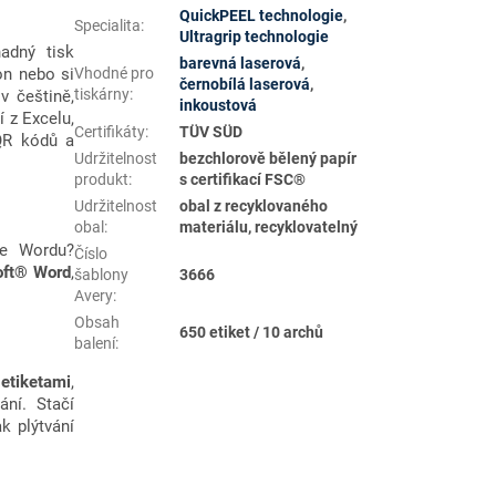
QuickPEEL technologie
,
Specialita
:
Ultragrip technologie
adný tisk
barevná laserová
,
Vhodné pro
on nebo si
černobílá laserová
,
tiskárny
:
v češtině,
inkoustová
 z Excelu,
Certifikáty
:
TÜV SÜD
 QR kódů a
Udržitelnost
bezchlorově bělený papír
produkt
:
s certifikací FSC®
Udržitelnost
obal z recyklovaného
obal
:
materiálu, recyklovatelný
 ve Wordu?
Číslo
oft® Word
,
šablony
3666
Avery
:
Obsah
650 etiket / 10 archů
balení
:
 etiketami
,
ání. Stačí
ak plýtvání