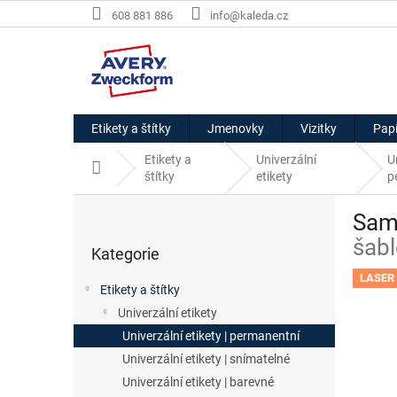
Přejít
608 881 886
info@kaleda.cz
na
obsah
Etikety a štítky
Jmenovky
Vizitky
Papí
Etikety a
Univerzální
U
Domů
štítky
etikety
p
P
Samo
o
Přeskočit
s
šabl
Kategorie
kategorie
t
r
LASER 
Etikety a štítky
a
Univerzální etikety
n
Univerzální etikety | permanentní
n
í
Univerzální etikety | snímatelné
p
Univerzální etikety | barevné