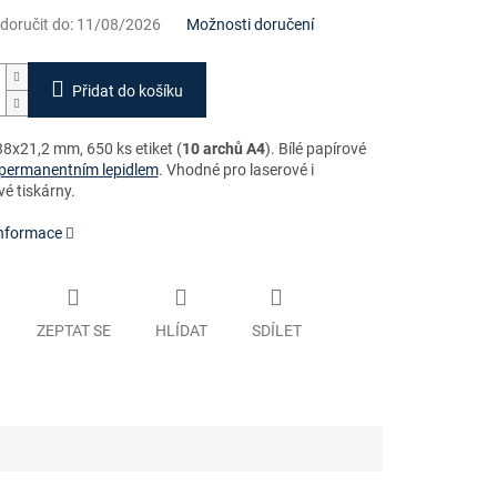
oručit do:
11/08/2026
Možnosti doručení
Přidat do košíku
8x21,2 mm, 650 ks etiket (
10 archů A4
)
. Bílé papírové
permanentním lepidlem
. Vhodné pro laserové i
é tiskárny.
informace
ZEPTAT SE
HLÍDAT
SDÍLET