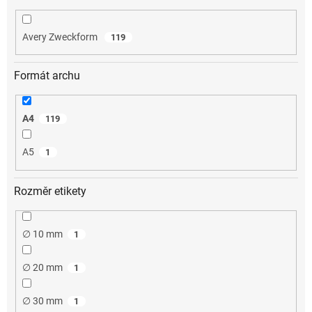
Avery Zweckform
119
Formát archu
A4
119
A5
1
Rozměr etikety
∅ 10 mm
1
∅ 20 mm
1
∅ 30 mm
1