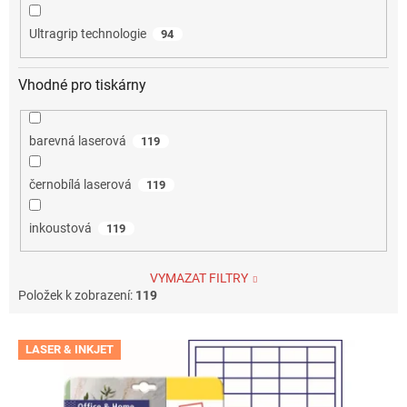
Ultragrip technologie
94
Vhodné pro tiskárny
barevná laserová
119
černobílá laserová
119
inkoustová
119
VYMAZAT FILTRY
Položek k zobrazení:
119
V
LASER & INKJET
ý
p
i