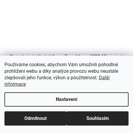
Samolepicí etikety | Avery Zweckform 4780-65
+ návrh
etiket online + šablony ke stažení zdarma
Používáme cookies, abychom Vám umožnili pohodlné
prohlížení webu a díky analýze provozu webu neustále
Do týdne
zlepšovali jeho funkce, výkon a použitelnost.
Další
informace
429 Kč bez DPH
Do košíku
519 Kč
Nastavení
Rozměr 48,5x25,4 mm, 2 600 ks etiket (65 archů A4). Bílé papírové
etikety s permanentním lepidlem. Vhodné pro laserové i
inkoustové tiskárny.
Odmítnout
Souhlasím
LASER & INKJET