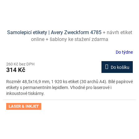
Samolepicí etikety | Avery Zweckform 4785
+ návrh etiket
online + šablony ke stažení zdarma
Do týdne
260 Kč bez DPH
Do košíku
314 Kč
Rozměr 48,5x16,9 mm, 1 920 ks etiket (30 archů A4). Bílé papírové
etikety s permanentním lepidlem. Vhodné pro laserové i
inkoustové tiskárny.
LASER & INKJET