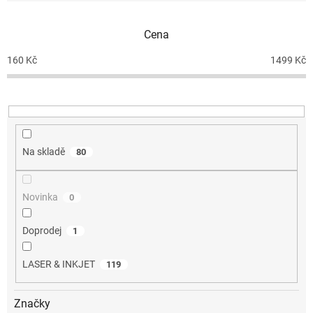
í
p
Cena
r
o
160
Kč
1499
Kč
d
u
k
t
ů
Na skladě
80
Novinka
0
Doprodej
1
LASER & INKJET
119
Značky