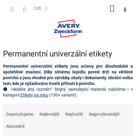
Přejít
NÁKUP
na
CZK
obsah
KOŠÍK
Permanentní univerzální etikety
Permanentní univerzální etikety jsou určeny pro dlouhodobé a 
spolehlivé značení. Díky silnému lepidlu pevně drží na většině 
povrchů a jsou vhodné pro výrobky, obaly i dokumenty. Ideální volba 
tam, kde je vyžadováno trvalé přilnutí k povrchu.
🟡 
H
ledáte jiný rozměr
? Stejný samolepicí materiál nabízíme i v 
kategorii 
Etikety na míru
 (150+ variant).
Ř
a
Doporučujeme
Nejlevnější
Nejdražší
Nejprodávanější
z
e
Abecedně
n