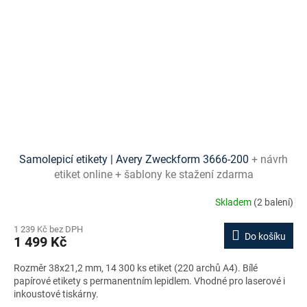
Samolepicí etikety | Avery Zweckform 3666-200
+ návrh
etiket online + šablony ke stažení zdarma
Skladem
(2 balení)
1 239 Kč bez DPH
Do košíku
1 499 Kč
Rozměr 38x21,2 mm, 14 300 ks etiket (220 archů A4). Bílé
papírové etikety s permanentním lepidlem. Vhodné pro laserové i
inkoustové tiskárny.