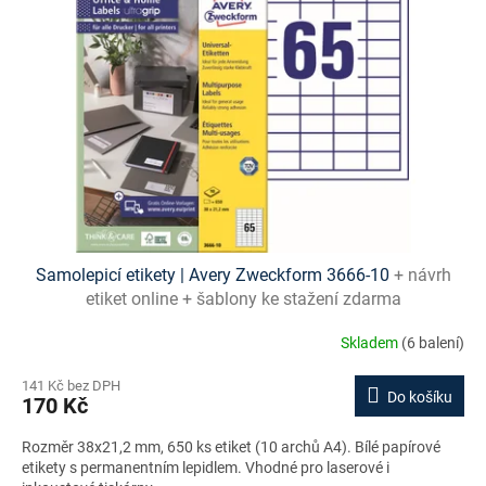
s
p
r
o
d
u
k
t
ů
Samolepicí etikety | Avery Zweckform 3666‑10
+ návrh
etiket online + šablony ke stažení zdarma
Skladem
(6 balení)
141 Kč bez DPH
Do košíku
170 Kč
Rozměr 38x21,2 mm, 650 ks etiket (10 archů A4). Bílé papírové
etikety s permanentním lepidlem. Vhodné pro laserové i