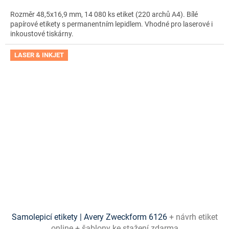
Rozměr 48,5x16,9 mm, 14 080 ks etiket (220 archů A4). Bílé
papírové etikety s permanentním lepidlem. Vhodné pro laserové i
inkoustové tiskárny.
LASER & INKJET
Samolepicí etikety | Avery Zweckform 6126
+ návrh etiket
online + šablony ke stažení zdarma