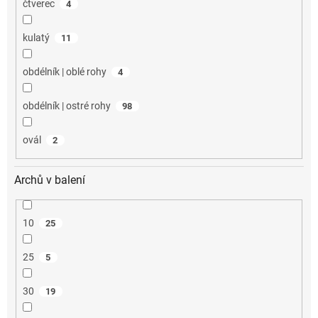
čtverec
4
kulatý
11
obdélník | oblé rohy
4
obdélník | ostré rohy
98
ovál
2
Archů v balení
10
25
25
5
30
19