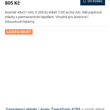
Do košíku
805 Kč
Rozměr 48x21 mm, 5 200 ks etiket (100 archů A4). Bílé papírové
etikety s permanentním lepidlem. Vhodné pro laserové i
inkoustové tiskárny.
LASER & INKJET
Samolepicí etikety | Avery Zweckform 4789
+ návrh etiket