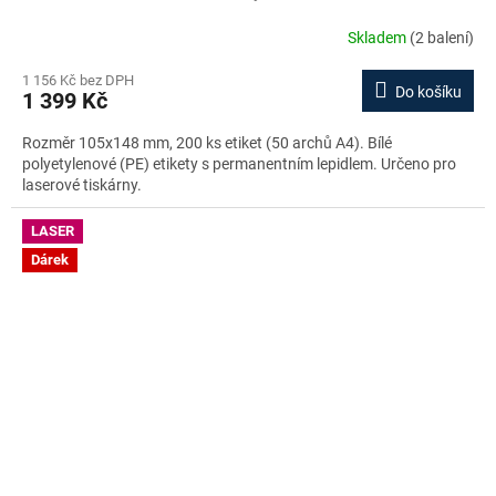
Skladem
(2 balení)
1 156 Kč bez DPH
Do košíku
1 399 Kč
Rozměr 105x148 mm, 200 ks etiket (50 archů A4). Bílé
polyetylenové (PE) etikety s permanentním lepidlem. Určeno pro
laserové tiskárny.
LASER
Dárek