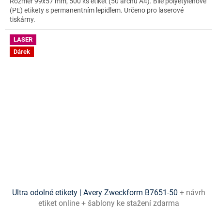
Rozměr 99x57 mm, 500 ks etiket (50 archů A4). Bílé polyetylenové
(PE) etikety s permanentním lepidlem. Určeno pro laserové
tiskárny.
LASER
Dárek
Ultra odolné etikety | Avery Zweckform B7651-50
+ návrh
etiket online + šablony ke stažení zdarma