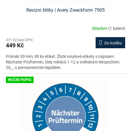
Revizní štítky | Avery Zweckform 7905
Skladem
(1 balení)
371 Kč bez DPH
Do košíku
449 Kč
Průměr 30 mm, 80 ks etiket. Žluté vinylové etikety s nápisem
Nächster Prüftermin, čísly měsíců 1-12 a volitelným letopočtem
20__ s permanentním lepidlem.
RUČNÍ POPIS