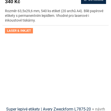
340 Kč
Rozměr 63,5x29,6 mm, 540 ks etiket (20 archů A4). Bílé papírové
etikety s permanentním lepidlem. Vhodné pro laserové i
inkoustové tiskárny.
LASER & INKJET
Super lepivé etikety | Avery Zweckform L7875-20
+ návrh