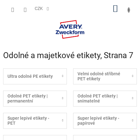
Přejít
NÁKUP
na
CZK
obsah
KOŠÍK
Odolné a majetkové etikety
, Strana 7
Velmi odolné stříbrné
Ultra odolné PE etikety
PET etikety
Odolné PET etikety |
Odolné PET etikety |
permanentní
snímatelné
Super lepivé etikety -
Super lepivé etikety -
PET
papírové