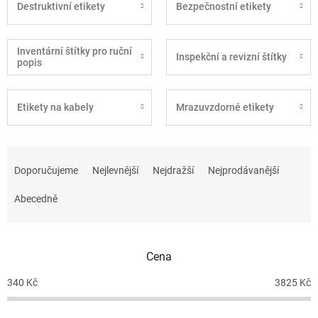
Destruktivní etikety
Bezpečnostní etikety
Inventární štítky pro ruční
Inspekční a revizní štítky
popis
Etikety na kabely
Mrazuvzdorné etikety
Ř
a
Doporučujeme
Nejlevnější
Nejdražší
Nejprodávanější
z
e
Abecedně
n
í
p
Cena
r
o
340
Kč
3825
Kč
d
u