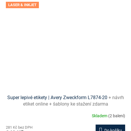
LASER & INKJET
Super lepivé etikety | Avery Zweckform L7874-20
+ návrh
etiket online + šablony ke stažení zdarma
Skladem
(2 balení)
281 Kč bez DPH
Do košíku