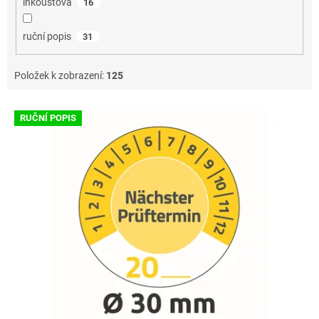
inkoustová
16
ruční popis
31
Položek k zobrazení:
125
V
RUČNÍ POPIS
ý
p
i
s
p
r
o
d
u
k
t
ů