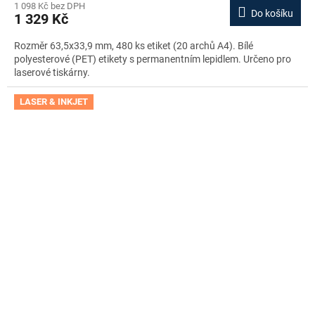
1 098 Kč bez DPH
Do košíku
1 329 Kč
Rozměr 63,5x33,9 mm, 480 ks etiket (20 archů A4). Bílé
polyesterové (PET) etikety s permanentním lepidlem. Určeno pro
laserové tiskárny.
LASER & INKJET