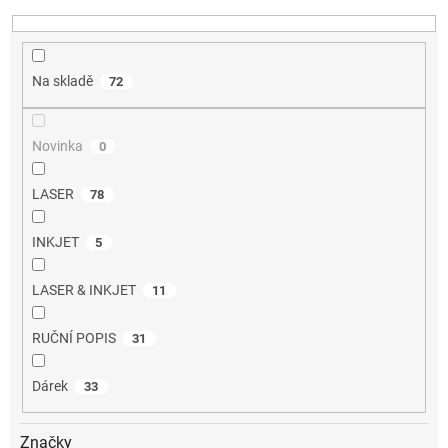
k
t
ů
Na skladě
72
Novinka
0
LASER
78
INKJET
5
LASER & INKJET
11
RUČNÍ POPIS
31
Dárek
33
Značky