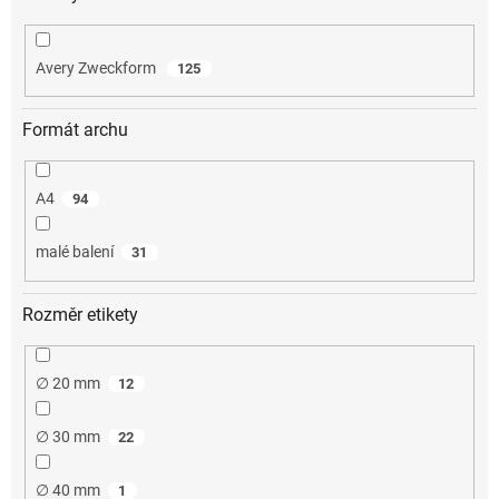
Avery Zweckform
125
Formát archu
A4
94
malé balení
31
Rozměr etikety
∅ 20 mm
12
∅ 30 mm
22
∅ 40 mm
1