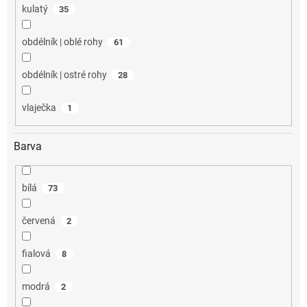
kulatý
35
obdélník | oblé rohy
61
obdélník | ostré rohy
28
vlaječka
1
Barva
bílá
73
červená
2
fialová
8
modrá
2