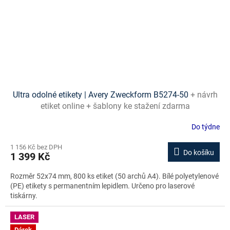
Ultra odolné etikety | Avery Zweckform B5274-50
+ návrh
etiket online + šablony ke stažení zdarma
Do týdne
1 156 Kč bez DPH
Do košíku
1 399 Kč
Rozměr 52x74 mm, 800 ks etiket (50 archů A4). Bílé polyetylenové
(PE) etikety s permanentním lepidlem. Určeno pro laserové
tiskárny.
LASER
Dárek