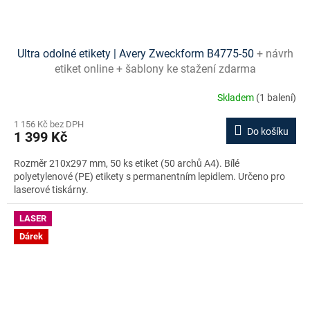
Ultra odolné etikety | Avery Zweckform B4775-50
+ návrh
etiket online + šablony ke stažení zdarma
Skladem
(1 balení)
1 156 Kč bez DPH
Do košíku
1 399 Kč
Rozměr 210x297 mm, 50 ks etiket (50 archů A4). Bílé
polyetylenové (PE) etikety s permanentním lepidlem. Určeno pro
laserové tiskárny.
LASER
Dárek