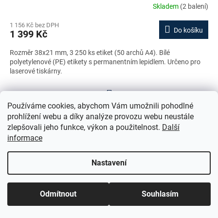
Skladem
(2 balení)
1 156 Kč bez DPH
Do košíku
1 399 Kč
Rozměr 38x21 mm, 3 250 ks etiket (50 archů A4). Bílé
polyetylenové (PE) etikety s permanentním lepidlem. Určeno pro
laserové tiskárny.
S
1
7
t
Používáme cookies, abychom Vám umožnili pohodlné
r
125
položek celkem
O
prohlížení webu a díky analýze provozu webu neustále
á
v
NAHORU
n
zlepšovali jeho funkce, výkon a použitelnost.
Další
l
k
informace
o
á
v
Z
d
á
a
Nastavení
á
n
c
p
í
í
a
p
Odmítnout
Souhlasím
t
r
í
v