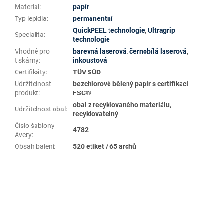
Materiál
:
papír
Typ lepidla
:
permanentní
QuickPEEL technologie
,
Ultragrip
Specialita
:
technologie
Vhodné pro
barevná laserová
,
černobílá laserová
,
tiskárny
:
inkoustová
Certifikáty
:
TÜV SÜD
Udržitelnost
bezchlorově bělený papír s certifikací
produkt
:
FSC®
obal z recyklovaného materiálu,
Udržitelnost obal
:
recyklovatelný
Číslo šablony
4782
Avery
:
Obsah balení
:
520 etiket / 65 archů
Z
á
p
a
t