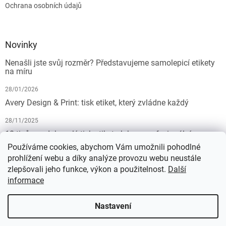
Ochrana osobních údajů
Novinky
Nenašli jste svůj rozměr? Představujeme samolepicí etikety
na míru
28/01/2026
Avery Design & Print: tisk etiket, který zvládne každý
28/11/2025
10 tipů pro dokonalý tisk etiket: Jak na profesionální
výsledek bez starostí
Používáme cookies, abychom Vám umožnili pohodlné
prohlížení webu a díky analýze provozu webu neustále
19/07/2025
zlepšovali jeho funkce, výkon a použitelnost.
Další
informace
Vytvořil Shoptet
Nastavení