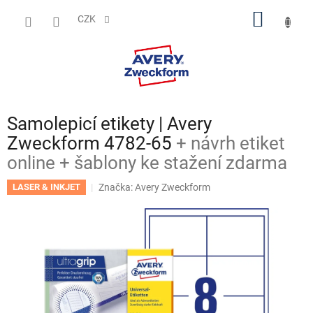
Přejít
NÁKUP
na
CZK
obsah
KOŠÍK
Samolepicí etikety | Avery
Zweckform 4782-65
+ návrh etiket
online + šablony ke stažení zdarma
Značka:
Avery Zweckform
LASER & INKJET