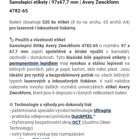
Samolepicí etikety | 97x67,7 mm | Avery Zweckform
4782-65
Balení obsahuje
520 ks etiket
(8 ks na archu, 65 archů A4)
pro
laserové i inkoustové tiskárny.
🏷️ Použití a vlastnosti etiket
Samolepicí štítky Avery Zweckform 4782-65
o rozměru
97 x
67,7 mm
zajistí
spolehlivé a široké využití
v kanceláři,
obchodě i domácnosti. Tyto
klasické bílé papírové etikety
s
permanentním lepidlem
mají
vysokou a stálou lepivost
na
běžných površích, jako je papír, karton, sklo nebo plast. Jsou
ideální pro rychlý a bezproblémový potisk
na všech běžných
typech
laserových a inkoustových tiskáren
. V naší nabídce
naleznete mnoho dalších rozměrů univerzálních
etiket Avery
Zweckform
, které jsou k dispozici v různých velikostech balení.
⚙️
Technologie a výhody
pro dokonalý tisk
-
patentovaná speciální výrobní technologie
Ultragrip
-
praktická odlepovací pomůcka
QuickPEEL
™
-
čtyřstranný bezpečnostní okraj
QCT
(Quattro Clean
Technology)
-
ostrý tiskový výstup bez rozmazávání