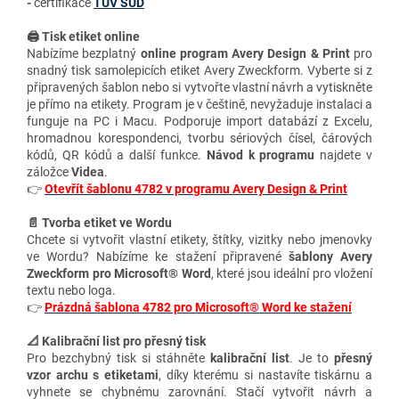
-
certifikace
TÜV SÜD
🖨️ Tisk etiket online
Nabízíme bezplatný
online program Avery Design & Print
pro
snadný tisk samolepicích etiket Avery Zweckform. Vyberte si z
připravených šablon nebo si vytvořte vlastní návrh a vytiskněte
je přímo na etikety. Program je v češtině, nevyžaduje instalaci a
funguje na PC i Macu. Podporuje import databází z Excelu,
hromadnou korespondenci, tvorbu sériových čísel, čárových
kódů, QR kódů a další funkce.
Návod k programu
najdete v
záložce
Videa
.
👉
Otevřít šablonu 4782 v programu Avery Design & Print
📄 Tvorba etiket ve Wordu
Chcete si vytvořit vlastní etikety, štítky, vizitky nebo jmenovky
ve Wordu? Nabízíme ke stažení připravené
šablony Avery
Zweckform pro Microsoft® Word
, které jsou ideální pro vložení
textu nebo loga.
👉
Prázdná šablona 4782 pro Microsoft® Word ke stažení
📐 Kalibrační list pro přesný tisk
Pro bezchybný tisk si stáhněte
kalibrační list
. Je to
přesný
vzor archu s etiketami
, díky kterému si nastavíte tiskárnu a
vyhnete se chybnému zarovnání. Stačí vytvořit návrh a