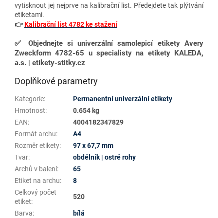
vytisknout jej nejprve na kalibrační list. Předejdete tak plýtvání
etiketami.
👉
Kalibrační list 4782 ke stažení
✅
Objednejte si univerzální samolepicí etikety Avery
Zweckform 4782-65 u specialisty na etikety KALEDA,
a.s. | etikety-stitky.cz
Doplňkové parametry
Kategorie
:
Permanentní univerzální etikety
Hmotnost
:
0.654 kg
EAN
:
4004182347829
Formát archu
:
A4
Rozměr etikety
:
97 x 67,7 mm
Tvar
:
obdélník | ostré rohy
Archů v balení
:
65
Etiket na archu
:
8
Celkový počet
520
etiket
:
Barva
:
bílá