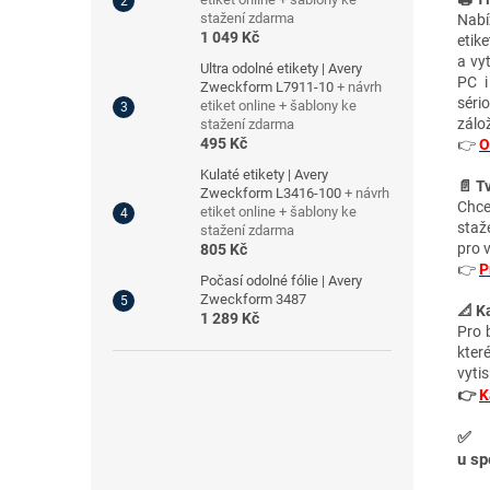
stažení zdarma
Nabí
1 049 Kč
etik
a vy
Ultra odolné etikety | Avery
PC i
Zweckform L7911-10
+ návrh
séri
etiket online + šablony ke
zálo
stažení zdarma
495 Kč
👉
O
Kulaté etikety | Avery
📄 T
Zweckform L3416-100
+ návrh
Chce
etiket online + šablony ke
staž
stažení zdarma
pro 
805 Kč
👉
P
Počasí odolné fólie | Avery
Zweckform 3487
📐 Ka
1 289 Kč
Pro 
kter
vytis
👉
K
u sp