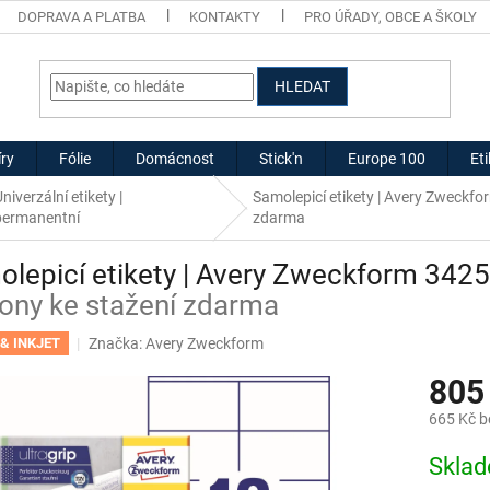
DOPRAVA A PLATBA
KONTAKTY
PRO ÚŘADY, OBCE A ŠKOLY
HLEDAT
ry
Fólie
Domácnost
Stick'n
Europe 100
Et
niverzální etikety |
Samolepicí etikety | Avery Zweckf
permanentní
zdarma
lepicí etikety | Avery Zweckform 342
ony ke stažení zdarma
Značka:
Avery Zweckform
& INKJET
805
665 Kč 
Měrná
Skla
cena: