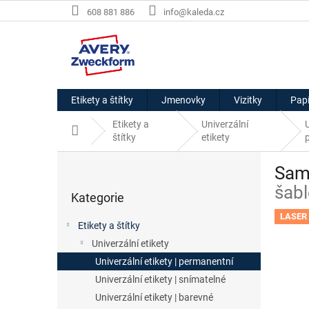
Přejít
608 881 886
info@kaleda.cz
na
obsah
Etikety a štítky
Jmenovky
Vizitky
Papí
Etikety a
Univerzální
U
Domů
štítky
etikety
P
Samo
o
Přeskočit
s
šabl
Kategorie
kategorie
t
r
LASER 
Etikety a štítky
a
Univerzální etikety
n
Univerzální etikety | permanentní
n
í
Univerzální etikety | snímatelné
p
Univerzální etikety | barevné