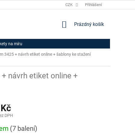
JAK NAKUPOVAT
HODNOCENÍ OBCHODU
CZK
Přihlášení
OBCHODNÍ PODM
NÁKUPNÍ
Prázdný košík
KOŠÍK
ikety na míru
orm 3425
+ návrh etiket online + šablony ke stažení
5
+ návrh etiket online +
 Kč
bez DPH
dem
(7 balení)