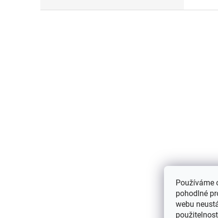
Z
á
p
a
t
í
Používáme 
pohodlné pr
webu neustál
použitelnos