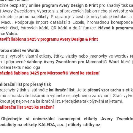
zíme bezplatný
online program Avery Design & Print
pro snadný tisk s
et Avery Zweckform. Vyberte si z připravených šablon nebo si vytvořte vl
tiskněte je přímo na etikety. Program je v češtině, nevyžaduje instalaci a
 Macu. Podporuje import databází z Excelu, hromadnou koresponden
ových čísel, čárových kódů, QR kódů a další funkce.
Návod k program
žce
Videa
.
tevřít šablonu 3425 v programu Avery Design & Print
vorba etiket ve Wordu
te si vytvořit vlastní etikety, štítky, vizitky nebo jmenovky ve Wordu? 
ení připravené
šablony Avery Zweckform pro Microsoft® Word
, které 
vložení textu nebo loga.
rázdná šablona 3425 pro Microsoft® Word ke stažení
librační list pro přesný tisk
bezchybný tisk si stáhněte
kalibrační list
. Je to
přesný vzor archu s eti
ému si nastavíte tiskárnu a vyhnete se chybnému zarovnání. Stačí vytvo
knout jej nejprve na kalibrační list. Předejdete tak plýtvání etiketami.
alibrační list 3425 ke stažení
✅
Objednejte si univerzální samolepicí etikety Avery Zweck
ecialisty na etikety KALEDA, a.s. | etikety-stitky.cz