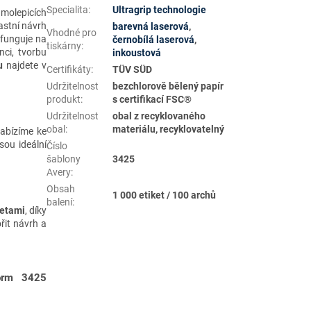
Specialita
:
Ultragrip technologie
amolepicích
astní návrh
barevná laserová
,
Vhodné pro
 funguje na
černobílá laserová
,
tiskárny
:
ci, tvorbu
inkoustová
u
najdete v
Certifikáty
:
TÜV SÜD
Udržitelnost
bezchlorově bělený papír
produkt
:
s certifikací FSC®
Udržitelnost
obal z recyklovaného
obal
:
materiálu, recyklovatelný
Nabízíme ke
jsou ideální
Číslo
šablony
3425
Avery
:
Obsah
1 000 etiket / 100 archů
balení
:
ketami
, díky
řit návrh a
form 3425