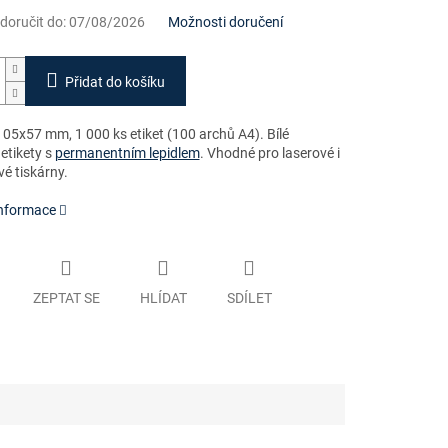
oručit do:
07/08/2026
Možnosti doručení
Přidat do košíku
05x57 mm, 1 000 ks etiket (100 archů A4)
. Bílé
etikety s
permanentním lepidlem
. Vhodné pro laserové i
é tiskárny.
informace
ZEPTAT SE
HLÍDAT
SDÍLET