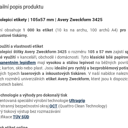
ailní popis produktu
lepicí etikety | 105x57 mm | Avery Zweckform 3425
ní obsahuje
1 000 ks etiket
(10 ks na archu, 100 archů A4)
pro
ustové tiskárny.
oužití a vlastnosti etiket
lepicí štítky Avery Zweckform 3425
o rozměru
105 x 57 mm
zajistí
s
ké využití
v kanceláři, obchodě i domácnosti. Tyto
klasické bílé papírov
anentním lepidlem
mají
vysokou a stálou lepivost
na běžných površí
r, karton, sklo nebo plast. Jsou
ideální pro rychlý a bezproblémový poti
ých typech
laserových a inkoustových tiskáren
. V naší nabídce nale
ích rozměrů univerzálních
etiket Avery Zweckform
, které jsou k dispozi
ostech balení.
chnologie a výhody
pro dokonalý tisk
entovaná speciální výrobní technologie
Ultragrip
řstranný bezpečnostní okraj
QCT
(Quattro Clean Technology)
rý tiskový výstup bez rozmazávání
tifikace
TÜV SÜD
isk etiket online