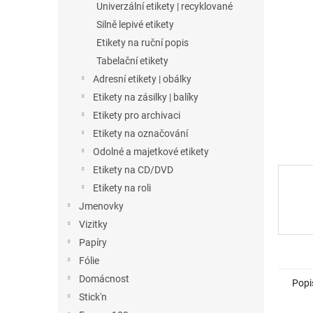
a
Univerzální etikety | recyklované
n
Silně lepivé etikety
e
Etikety na ruční popis
l
Tabelační etikety
Adresní etikety | obálky
Etikety na zásilky | balíky
Etikety pro archivaci
Etikety na označování
Odolné a majetkové etikety
Etikety na CD/DVD
Etikety na roli
Jmenovky
Vizitky
Papíry
Fólie
Domácnost
Popi
Stick'n