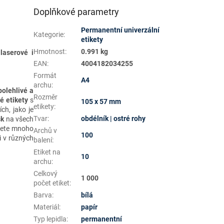
Doplňkové parametry
Permanentní univerzální
Kategorie
:
etikety
Hmotnost
:
0.991 kg
laserové i
EAN
:
4004182034255
Formát
A4
archu
:
polehlivé a
Rozměr
é etikety
s
105 x 57 mm
etikety
:
ch, jako je
Tvar
:
obdélník | ostré rohy
sk
na všech
znete mnoho
Archů v
100
ci v různých
balení
:
Etiket na
10
archu
:
Celkový
1 000
počet etiket
:
Barva
:
bílá
Materiál
:
papír
Typ lepidla
:
permanentní