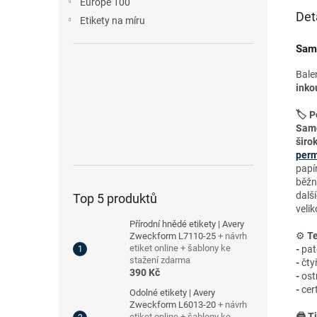
Europe 100
Det
Etikety na míru
Samo
Bale
inko
🏷️ P
Samo
širo
perm
papí
běžn
dalš
Top 5 produktů
velik
Přírodní hnědé etikety | Avery
⚙️
Te
Zweckform L7110-25
+ návrh
etiket online + šablony ke
-
pat
stažení zdarma
-
čty
390 Kč
-
ost
-
cer
Odolné etikety | Avery
Zweckform L6013-20
+ návrh
🖨️ T
etiket online + šablony ke